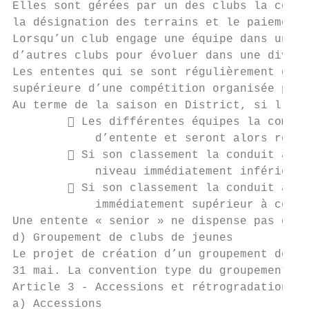
Elles sont gérées par un des clubs la compo
la désignation des terrains et le paiement 
Lorsqu’un club engage une équipe dans une c
d’autres clubs pour évoluer dans une divisi
Les ententes qui se sont régulièrement qual
supérieure d’une compétition organisée par 
Au terme de la saison en District, si l’ent
         Les différentes équipes la compos
            d’entente et seront alors repri
         Si son classement la conduit à de
            niveau immédiatement inférieur 
         Si son classement la conduit à mo
            immédiatement supérieur à celui
Une entente « senior » ne dispense pas chac
d) Groupement de clubs de jeunes

Le projet de création d’un groupement de cl
31 mai. La convention type du groupement de
Article 3 - Accessions et rétrogradations

a) Accessions
