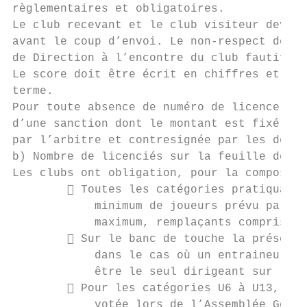
règlementaires et obligatoires.

Le club recevant et le club visiteur devron
avant le coup d’envoi. Le non-respect de ce
de Direction à l’encontre du club fautif.

Le score doit être écrit en chiffres et en 
terme.

Pour toute absence de numéro de licence jou
d’une sanction dont le montant est fixé par
par l’arbitre et contresignée par les deux 
b) Nombre de licenciés sur la feuille de ma
Les clubs ont obligation, pour la compositi
         Toutes les catégories pratiquant 
            minimum de joueurs prévu par le
            maximum, remplaçants compris.

         Sur le banc de touche la présence
            dans le cas où un entraineur jo
            être le seul dirigeant sur le b
         Pour les catégories U6 à U13, il 
            votée lors de l’Assemblée Génér