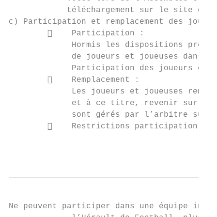
            téléchargement sur le site du D
c) Participation et remplacement des joueur
            Participation :

             Hormis les dispositions précis
             de joueurs et joueuses dans le
             Participation des joueurs et j
            Remplacement :

             Les joueurs et joueuses rempla
             et à ce titre, revenir sur le 
             sont gérés par l’arbitre suiva
            Restrictions participation équ
                                           
Ne peuvent participer dans une équipe infér