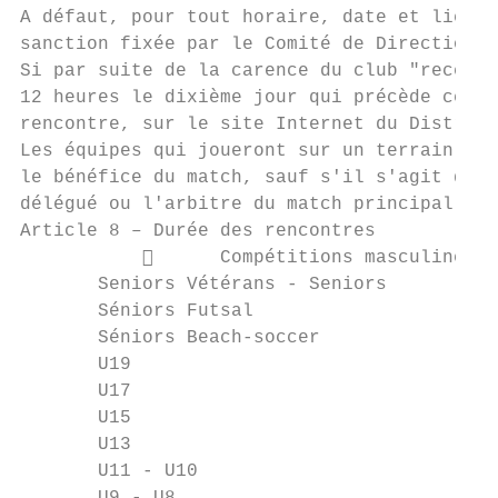
A défaut, pour tout horaire, date et lieu m
sanction fixée par le Comité de Direction.

Si par suite de la carence du club "recevan
12 heures le dixième jour qui précède celui
rencontre, sur le site Internet du District
Les équipes qui joueront sur un terrain ou 
le bénéfice du match, sauf s'il s'agit d'un
délégué ou l'arbitre du match principal.

Article 8 – Durée des rencontres

                 Compétitions masculines

       Seniors Vétérans - Seniors          
       Séniors Futsal                      
       Séniors Beach-soccer                
       U19                                 
       U17                                 
       U15                                 
       U13                                 
       U11 - U10                           