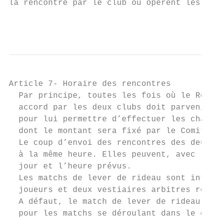
la rencontre par le club où opèrent les jou
                                           
Article 7- Horaire des rencontres

  Par principe, toutes les fois où le Règle
  accord par les deux clubs doit parvenir a
  pour lui permettre d’effectuer les change
  dont le montant sera fixé par le Comité d
  Le coup d’envoi des rencontres des deux d
  à la même heure. Elles peuvent, avec l’ac
  jour et l’heure prévus.

  Les matchs de lever de rideau sont interd
  joueurs et deux vestiaires arbitres régle
  A défaut, le match de lever de rideau doi
  pour les matchs se déroulant dans le cadr