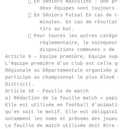
         En Seniors masculins : une prolon
            deux équipes sont toujours à ég
         En Séniors Futsal En cas de résul
            minutes. En cas de résultat nul
            tirs au but.

         Pour toutes les autres catégories
            règlementaire, le vainqueur ser
            dispositions communes » de la F
Article 9 – Equipe première, Equipe supérie
L’équipe première d’un club est celle qui p
Régionale ou Départementale organisée par l
participe au championnat le plus élevé dans
District).

Article 10 – Feuille de match

a) Rédaction de la feuille match « papier »

Elle est utilisée en football d’animation (
qu’en soit le motif. Elle est obligatoireme
notamment les noms et prénoms des joueurs, 
La feuille de match utilisée doit être conf