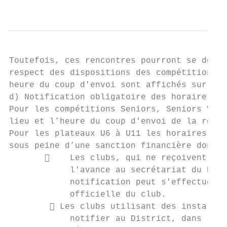
                                           
Toutefois, ces rencontres pourront se dérou
respect des dispositions des compétitions o
heure du coup d'envoi sont affichés sur le 
d) Notification obligatoire des horaires au
Pour les compétitions Seniors, Seniors Vété
lieu et l’heure du coup d'envoi de la renco
Pour les plateaux U6 à U11 les horaires doi
sous peine d’une sanction financière dont l
           Les clubs, qui ne reçoivent pas
            l'avance au secrétariat du Dist
            notification peut s'effectuer p
            officielle du club.

         Les clubs utilisant des installat
            notifier au District, dans les 