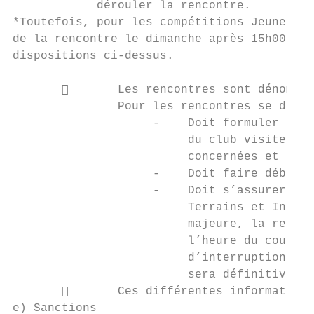
            dérouler la rencontre.

*Toutefois, pour les compétitions Jeunes, l
de la rencontre le dimanche après 15h00, sa
dispositions ci-dessus.

              Les rencontres sont dénommée
               Pour les rencontres se dérou
                    -    Doit formuler la d
                         du club visiteur ;
                         concernées et nota
                    -    Doit faire débuter
                    -    Doit s’assurer que
                         Terrains et Instal
                         majeure, la respon
                         l’heure du coup d’
                         d’interruptions cu
                         sera définitivemen
              Ces différentes informations
e) Sanctions
