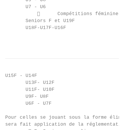
       U9 - U8                             
       U7 - U6                             
                 Compétitions féminines

       Seniors F et U19F                   
       U18F-U17F-U16F                      
                                           
U15F - U14F                                
       U13F- U12F                          
       U11F- U10F                          
       U9F- U8F                            
       U6F - U7F                           
Pour celles se jouant sous la forme élimina
sera fait application de la réglementation 