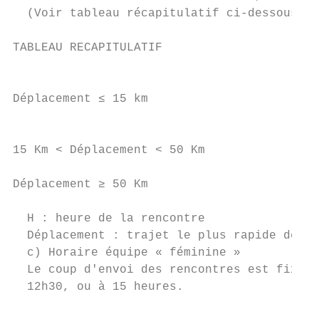
  (Voir tableau récapitulatif ci-dessous).

TABLEAU RECAPITULATIF                      
                                           
Déplacement ≤ 15 km                        
                                           
15 Km < Déplacement < 50 Km                
Déplacement ≥ 50 Km                        
  H : heure de la rencontre

  Déplacement : trajet le plus rapide de vi
  c) Horaire équipe « féminine »

  Le coup d'envoi des rencontres est fixé l
  12h30, ou à 15 heures.
