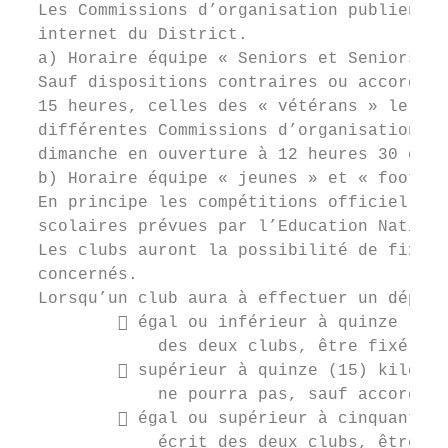
  Les Commissions d’organisation publient h
  internet du District.

  a) Horaire équipe « Seniors et Seniors vé
  Sauf dispositions contraires ou accord de
  15 heures, celles des « vétérans » le ven
  différentes Commissions d’organisation au
  dimanche en ouverture à 12 heures 30 ou l
  b) Horaire équipe « jeunes » et « footbal
  En principe les compétitions officielles 
  scolaires prévues par l’Education Nationa
  Les clubs auront la possibilité de fixer 
  concernés.

  Lorsqu’un club aura à effectuer un déplac
           égal ou inférieur à quinze (15)
              des deux clubs, être fixé le 
           supérieur à quinze (15) kilomèt
              ne pourra pas, sauf accord éc
           égal ou supérieur à cinquante (
              écrit des deux clubs, être fi