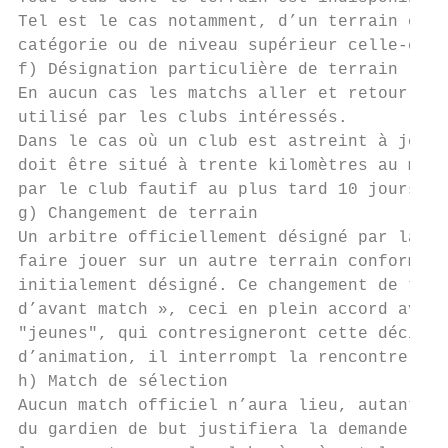
Tel est le cas notamment, d’un terrain occu
catégorie ou de niveau supérieur celle-ci é
f) Désignation particulière de terrain

En aucun cas les matchs aller et retour ne 
utilisé par les clubs intéressés.

Dans le cas où un club est astreint à jouer
doit être situé à trente kilomètres au moin
par le club fautif au plus tard 10 jours av
g) Changement de terrain

Un arbitre officiellement désigné par la Co
faire jouer sur un autre terrain conforme à
initialement désigné. Ce changement de terr
d’avant match », ceci en plein accord avec 
"jeunes", qui contresigneront cette décisio
d’animation, il interrompt la rencontre en 
h) Match de sélection

Aucun match officiel n’aura lieu, autant qu
du gardien de but justifiera la demande de 