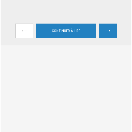
←
→
CONTINUER À LIRE