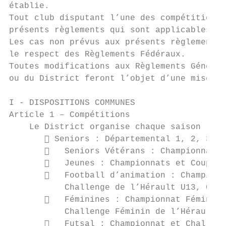
établie.

Tout club disputant l’une des compétitions 
présents règlements qui sont applicables à 
Les cas non prévus aux présents règlements 
le respect des Règlements Fédéraux.

Toutes modifications aux Règlements Générau
ou du District feront l’objet d’une mise à 
I - DISPOSITIONS COMMUNES

Article 1 – Compétitions

    Le District organise chaque saison les 
        Seniors : Départemental 1, 2, 3, 4
          Seniors Vétérans : Championnat e
          Jeunes : Championnats et Coupes 
          Football d’animation : Championn
           Challenge de l’Hérault U13, Chal
          Féminines : Championnat Féminin,
           Challenge Féminin de l’Hérault.

          Futsal : Championnat et Challeng