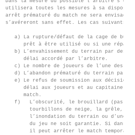
Dans la mesure du possible l’arbitre s’effo
utilisera toutes les mesures à sa dispositi
arrêt prématuré du match ne sera envisagé q
s’avéreront sans effet. Les cas suivants en
   a) La rupture/défaut de la cage de but, 
      prêt à être utilisé ou si une réparat
   b) L’envahissement du terrain par des sp
      délai accordé par l’arbitre.

   c) Le nombre de joueurs de l’une des deu
   d) L’abandon prématuré du terrain par l’
   e) Le refus de soumission aux décisions 
      délai aux joueurs et au capitaine et 
      match.

   f)   L’obscurité, le brouillard (pas de 
        tourbillons de neige, la grêle, l’o
        l’inondation du terrain ou d’une gr
        du jeu ne soit garantie. Si dans le
        il peut arrêter le match temporaire