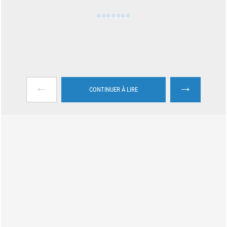
←
→
CONTINUER À LIRE