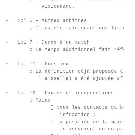
            visionnage.

•   Loi 6 – Autres arbitres

        o Il existe maintenant une liste de
•   Loi 7 – Durée d’un match

        o Le temps additionnel fait référen
•   Loi 11 – Hors-jeu

        o La définition déjà proposée à la 
           l’aisselle) a été ajoutée afin d
•   Loi 12 – Fautes et incorrections

        o Mains :

                tous les contacts du ballo
                  infraction ;

                la position de la main ou 
                  le mouvement du corps dan