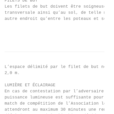
FILETS DE BUT

Les filets de but doivent être soigneusemen
transversale ainsi qu’au sol, de telle mani
autre endroit qu’entre les poteaux et sous 
                                           
                                           
L’espace délimité par le filet de but ne fa
2,0 m.

LUMIÈRE ET ÉCLAIRAGE

En cas de contestation par l’adversaire de 
puissance lumineuse est suffisante pour per
match de compétition de l’Association les p
attendront au maximum 30 minutes une remise