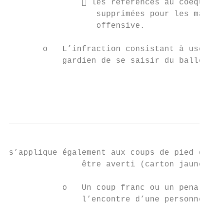
                les références au coéquipi
                  supprimées pour les mains
                  offensive.

       o   L’infraction consistant à user d
           gardien de se saisir du ballon d
                                           
                                           
s’applique également aux coups de pied de b
               être averti (carton jaune).

           o   Un coup franc ou un penalty 
               l’encontre d’une personne in