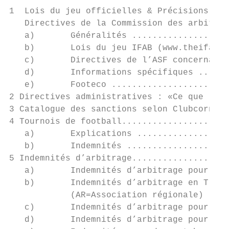
1  Lois du jeu officielles & Précisions ...
   Directives de la Commission des arbitres
   a)       Généralités ...................
   b)       Lois du jeu IFAB (www.theifab.c
   c)       Directives de l’ASF concernant 
   d)       Informations spécifiques ......
   e)       Footeco .......................
2 Directives administratives : «Ce que l’ar
3 Catalogue des sanctions selon Clubcorner.
4 Tournois de football.....................
   a)       Explications ..................
   b)       Indemnités ....................
5 Indemnités d’arbitrage...................
   a)       Indemnités d’arbitrage pour mat
   b)       Indemnités d’arbitrage en Trio 
            (AR=Association régionale) ....
   c)       Indemnités d’arbitrage pour mat
   d)       Indemnités d’arbitrage pour mat