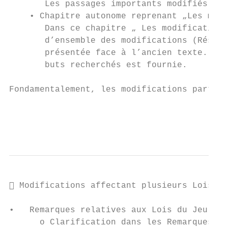
       Les passages importants modifiés dan
    • Chapitre autonome reprenant „Les modi
       Dans ce chapitre „ Les modifications
       d’ensemble des modifications (Résumé
       présentée face à l’ancien texte. Enf
       buts recherchés est fournie.

Fondamentalement, les modifications particu
                                           
                                           
 Modifications affectant plusieurs Lois

•   Remarques relatives aux Lois du Jeu (to
      o Clarification dans les Remarques re