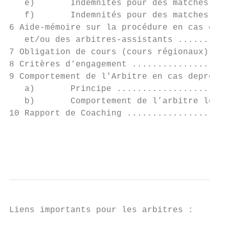
   e)       Indemnités pour des matches de 
   f)       Indemnités pour des matches de 
6 Aide-mémoire sur la procédure en cas d'ab
   et/ou des arbitres-assistants ..........
7 Obligation de cours (cours régionaux) ...
8 Critères d‘engagement ...................
9 Comportement de l'Arbitre en cas deprotêt
   a)       Principe ......................
   b)       Comportement de l’arbitre lors 
10 Rapport de Coaching ....................
                                           
                                           
Liens importants pour les arbitres :
