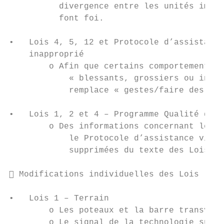
          divergence entre les unités impér
          font foi.

•   Lois 4, 5, 12 et Protocole d’assistance
    inapproprié

        o Afin que certains comportements n
            « blessants, grossiers ou injur
            remplace « gestes/faire des ges
•   Lois 1, 2 et 4 – Programme Qualité de l
        o Des informations concernant le Pr
            le Protocole d’assistance vidéo
            supprimées du texte des Lois.

 Modifications individuelles des Lois

•   Lois 1 – Terrain

        o Les poteaux et la barre transvers
        o Le signal de la technologie sur l