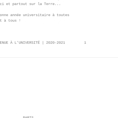
ci et partout sur la Terre...

onne année universitaire à toutes

t à tous !

ENUE À L’UNIVERSITÉ | 2020-2021         1
           PARIS
