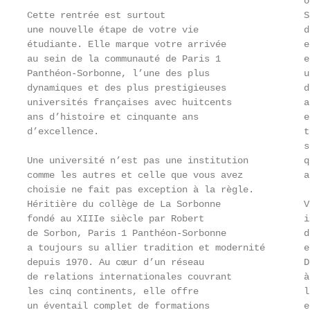
                                                  o
Cette rentrée est surtout                         S
une nouvelle étape de votre vie                   d
étudiante. Elle marque votre arrivée              e
au sein de la communauté de Paris 1               e
Panthéon-Sorbonne, l’une des plus                 u
dynamiques et des plus prestigieuses              d
universités françaises avec huitcents             a
ans d’histoire et cinquante ans                   e
d’excellence.                                     t
                                                  s
Une université n’est pas une institution          q
comme les autres et celle que vous avez           a
choisie ne fait pas exception à la règle.

Héritière du collège de La Sorbonne               V
fondé au XIIIe siècle par Robert                  i
de Sorbon, Paris 1 Panthéon-Sorbonne              d
a toujours su allier tradition et modernité       e
depuis 1970. Au cœur d’un réseau                  D
de relations internationales couvrant             à
les cinq continents, elle offre                   l
un éventail complet de formations                 e