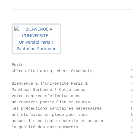
Édito

Chères étudiantes, chers étudiants,               E
                                                  a
Bienvenue à l’université Paris 1                  r
Panthéon-Sorbonne ! Cette année,                  a
votre rentrée s’effectue dans                     e
un contexte particulier et toutes                 e
les précautions sanitaires nécessaires            t
ont été mises en place pour vous                  l
accueillir en toute sécurité et assurer           d
la qualité des enseignements.                     a