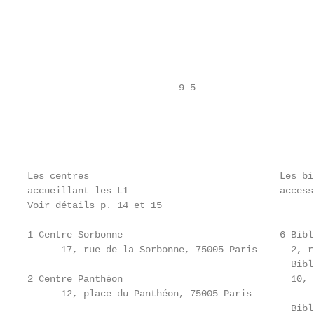
                                                   
                                                   
                                                   
                                                   
                           9 5

                                                   
                                                   
                                                   
                                                   
Les centres                                  Les bi
accueillant les L1                           access
Voir détails p. 14 et 15

1 Centre Sorbonne                            6 Bibl
      17, rue de la Sorbonne, 75005 Paris      2, r
                                               Bibl
2 Centre Panthéon                              10, 
      12, place du Panthéon, 75005 Paris           
                                               Bibl