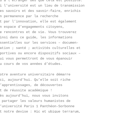
u à l’étranger dès que cela est possible.

i l’université est un lieu de transmission

es savoirs et des savoir-faire, enrichis

n permanence par la recherche

t par l’innovation, elle est également

n espace d’engagements citoyens,

e rencontres et de vie. Vous trouverez

insi dans ce guide, les informations

ssentielles sur les services – documen-

ation ; santé ; activités culturelles et

portives ou encore dispositifs sociaux –

ui vous permettront de vous épanouir

u cours de vos années d’études.

otre aventure universitaire démarre

ci, aujourd’hui. Qu’elle soit riche

’apprentissages, de découvertes

t de réussite académique !

ès aujourd’hui, nous vous invitons

 partager les valeurs humanistes de

’université Paris 1 Panthéon-Sorbonne

t notre devise : Hic et ubique terrarum,
