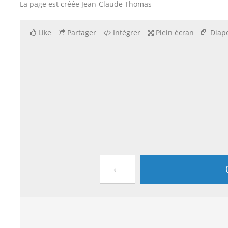
La page est créée Jean-Claude Thomas
Like
Partager
Intégrer
Plein écran
Diapo
←