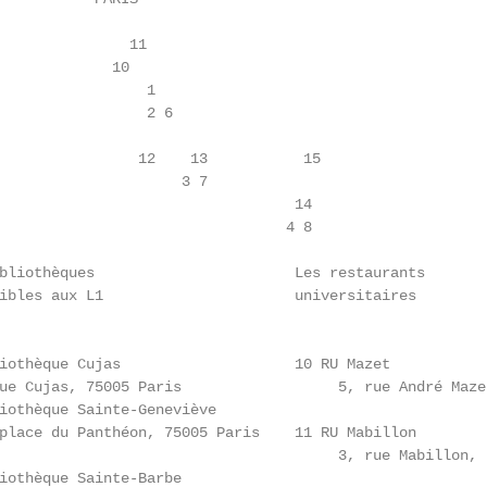
               11

             10

                 1

                 2 6

                12    13           15

                     3 7

                                  14

                                 4 8

bliothèques                       Les restaurants

ibles aux L1                      universitaires

iothèque Cujas                    10 RU Mazet

ue Cujas, 75005 Paris                  5, rue André Mazet
iothèque Sainte-Geneviève

place du Panthéon, 75005 Paris    11 RU Mabillon

                                       3, rue Mabillon, 7
iothèque Sainte-Barbe
