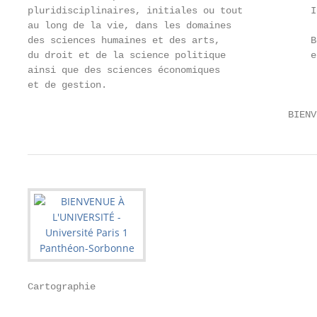
pluridisciplinaires, initiales ou tout            I
au long de la vie, dans les domaines

des sciences humaines et des arts,                B
du droit et de la science politique               e
ainsi que des sciences économiques

et de gestion.

                                              BIENV
Cartographie

                                                   