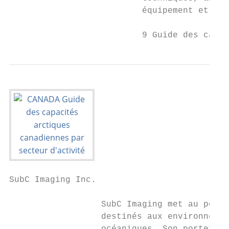
                          équipement et des
                          9 Guide des capac
SubC Imaging Inc.

                  SubC Imaging met au point
                  destinés aux environnemen