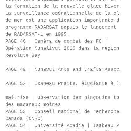
la formation de la nouvelle glace hivernale
La surveillance opérationnelle de la glace 
de mer est une application importante du   
programme RADARSAT depuis le lancement     
de RADARSAT-1 en 1995.                     
PAGE 46 : Caméra de combat des FC |        
Opération Nunalivut 2016 dans la région de

Resolute Bay

                                           
PAGE 49 : Nunavut Arts and Crafts Associati
                                           
PAGE 52 : Isabeau Pratte, étudiante à la

                                           
maîtrise | Observation des pingouins tordas
des macareux moines                        
PAGE 53 : Conseil national de recherches du
Canada (CNRC)                              
PAGE 54 : Université Acadia | Isabeau Pratt