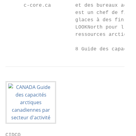
      c-core.ca        et des bureaux addit
                       est un chef de file 
                       glaces à des fins de
                       LOOKNorth pour l’inn
                       ressources arctiques
                       8 Guide des capacité
CIDCO
