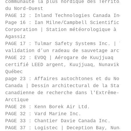
communauté la plus nordique des Territoires

du Nord-Ouest

PAGE 12 : Inland Technologies Canada Inc.

Page 16 : Ian Milne/Campbell Scientific Can
Corporation | Station météorologique à

Agassiz

PAGE 17 : Tulmar Safety Systems Inc. | Test
validation d’un radeau de sauvetage arctiqu
PAGE 22 : EVOQ | Aérogare de Kuujjuaq

certifié LEED argent, Kuujjuaq, Nunavik,

Québec

page 23 : Affaires autochtones et du Nord

Canada | Dessin architectural de la Station

canadienne de recherche dans l'Extrême-

Arctique

PAGE 28 : Kenn Borek Air Ltd.

PAGE 32 : Vard Marine Inc.

PAGE 33 : Chantier Davie Canada Inc.

PAGE 37 : Logistec | Deception Bay, Nunavik