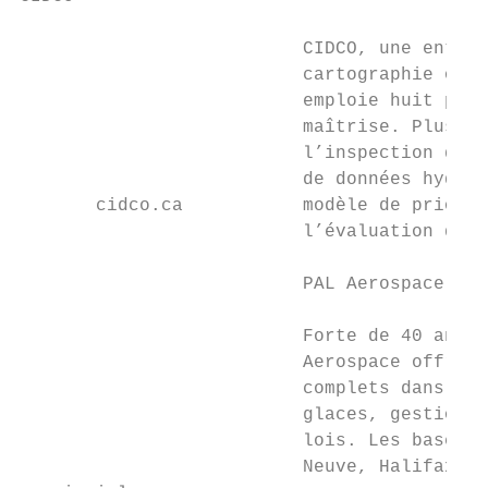
                          CIDCO, une entrep
                          cartographie océa
                          emploie huit pers
                          maîtrise. Plusieu
                          l’inspection d’in
                          de données hydrog
       cidco.ca           modèle de prioris
                          l’évaluation du r
                          PAL Aerospace

                          Forte de 40 année
                          Aerospace offre a
                          complets dans plu
                          glaces, gestion d
                          lois. Les bases o
                          Neuve, Halifax, N