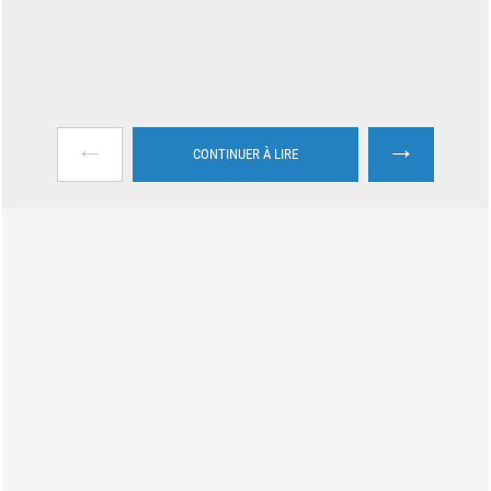
←
→
CONTINUER À LIRE