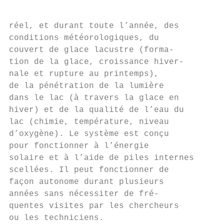
                                           
                                           
réel, et durant toute l’année, des

conditions météorologiques, du

couvert de glace lacustre (forma-

tion de la glace, croissance hiver-

nale et rupture au printemps),

de la pénétration de la lumière

dans le lac (à travers la glace en

hiver) et de la qualité de l’eau du

lac (chimie, température, niveau        Bor
d’oxygène). Le système est conçu        mon
pour fonctionner à l’énergie            nav
solaire et à l’aide de piles internes   imp
scellées. Il peut fonctionner de        mar
façon autonome durant plusieurs         cro
années sans nécessiter de fré-          et 
quentes visites par les chercheurs      l’i
ou les techniciens.                     des