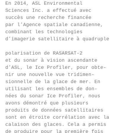
En 2014, ASL Environmental

Sciences Inc. a effectué avec           Ces
succès une recherche financée           rig
par l’Agence spatiale canadienne,       la 
combinant les technologies              nav
d’imagerie satellitaire à quadruple

                                        en 
polarisation de RASARSAT-2

et du sonar à vision ascendante         ont
d’ASL, le Ice Profiler, pour obte-      Neu
nir une nouvelle vue tridimen-          ind
sionnelle de la glace de mer. En        par
utilisant les ensembles de don-         mai
nées du sonar Ice Profiler, nous        des
avons démontré que plusieurs            act
produits de données satellitaires

sont en étroite corrélation avec la

calaison des glaces. Cela a permis

de produire pour la première fois
