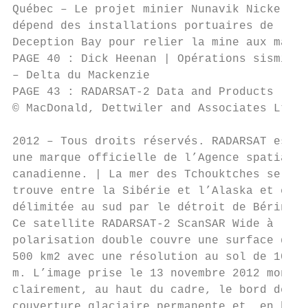
Québec – Le projet minier Nunavik Nickel

dépend des installations portuaires de

Deception Bay pour relier la mine aux march
PAGE 40 : Dick Heenan | Opérations sismique
– Delta du Mackenzie

PAGE 43 : RADARSAT-2 Data and Products

© MacDonald, Dettwiler and Associates Ltd.

                                           
2012 – Tous droits réservés. RADARSAT est

une marque officielle de l’Agence spatiale 
canadienne. | La mer des Tchouktches se    
trouve entre la Sibérie et l’Alaska et elle
délimitée au sud par le détroit de Béring. 
Ce satellite RADARSAT-2 ScanSAR Wide à

polarisation double couvre une surface de  
500 km2 avec une résolution au sol de 100  
m. L’image prise le 13 novembre 2012 montre
clairement, au haut du cadre, le bord de la
couverture glaciaire permanente et, en bas,
