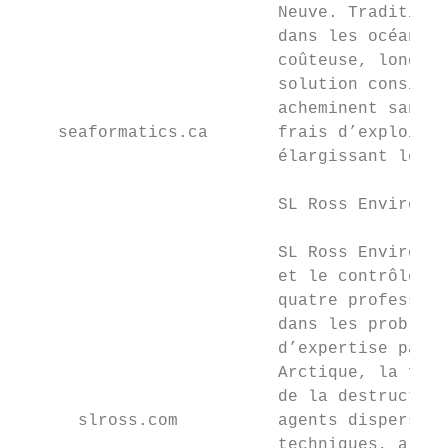
                          Neuve. Traditionn
                          dans les océans d
                          coûteuse, longue 
                          solution consiste
                          acheminent sans f
    seaformatics.ca       frais d’exploitat
                          élargissant leurs
                          SL Ross Environme
                          SL Ross Environme
                          et le contrôle de
                          quatre profession
                          dans les problème
                          d’expertise parti
                          Arctique, la form
                          de la destruction
      slross.com          agents dispersant
                          techniques, ainsi