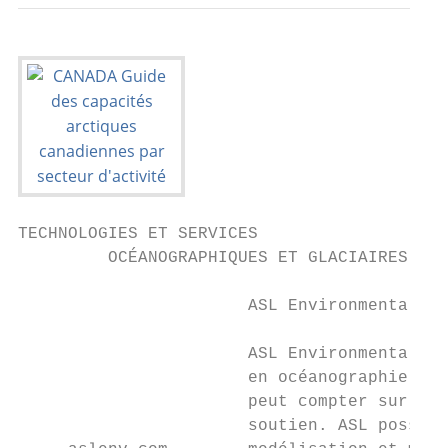
TECHNOLOGIES ET SERVICES

         OCÉANOGRAPHIQUES ET GLACIAIRES - R
                       ASL Environmental Sc
                       ASL Environmental Sc
                       en océanographie phy
                       peut compter sur un 
                       soutien. ASL possède