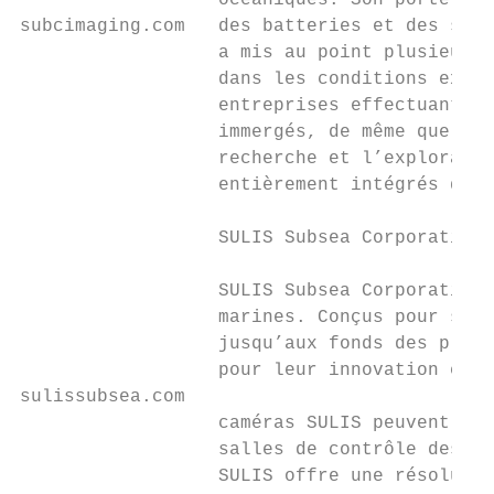
                  océaniques. Son portefeui
subcimaging.com   des batteries et des syst
                  a mis au point plusieurs 
                  dans les conditions extrê
                  entreprises effectuant de
                  immergés, de même que des
                  recherche et l’exploratio
                  entièrement intégrés dest
                  SULIS Subsea Corporation

                  SULIS Subsea Corporation 
                  marines. Conçus pour supp
                  jusqu’aux fonds des plus 
                  pour leur innovation et l
sulissubsea.com

                  caméras SULIS peuvent êtr
                  salles de contrôle des vé
                  SULIS offre une résolutio