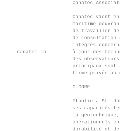
                       Canatec Associates I
                       Canatec vient en aid
                       maritime oeuvrant da
                       de travailler de faç
                       de consultation en m
                       intégrés concernant 
    canatec.ca         à jour des technolog
                       des observateurs de 
                       principaux sont à Ca
                       firme privée au mond
                       C-CORE

                       Établie à St. John’s
                       ses capacités techni
                       la géotechnique, en 
                       opérationnels en env
                       durabilité et de séc