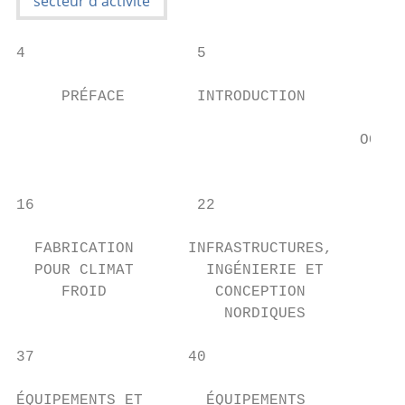
4                   5                    6 
     PRÉFACE        INTRODUCTION        TEC
                                         ET
                                      OCÉAN
                                        ET 
16                  22                  28 
  FABRICATION      INFRASTRUCTURES,       S
  POUR CLIMAT        INGÉNIERIE ET       TR
     FROID            CONCEPTION         DE
                       NORDIQUES          N
37                 40                   43 
ÉQUIPEMENTS ET       ÉQUIPEMENTS         TE