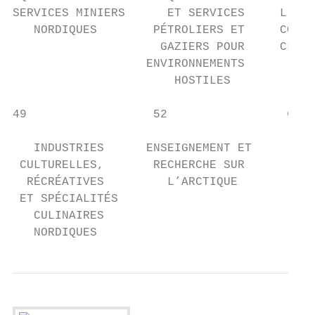
SERVICES MINIERS      ET SERVICES     L’INF
   NORDIQUES        PÉTROLIERS ET     COMMU
                     GAZIERS POUR     CLIMA
                   ENVIRONNEMENTS       OBS
                       HOSTILES         TER
49                  52                 60  
   INDUSTRIES      ENSEIGNEMENT ET         
 CULTURELLES,       RECHERCHE SUR       GOU
  RÉCRÉATIVES         L’ARCTIQUE        DU 
 ET SPÉCIALITÉS                            
   CULINAIRES

   NORDIQUES