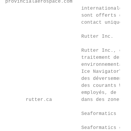
provincialaerospace.com

                          internationales à
                          sont offerts dans
                          contact unique po
                          Rutter Inc.

                          Rutter Inc., étab
                          traitement des si
                          environnementale 
                          Ice Navigator™, l
                          des déversements 
                          des courants WaMo
                          employés, de leur
       rutter.ca          dans des zones à 
                          Seaformatics

                          Seaformatics est 