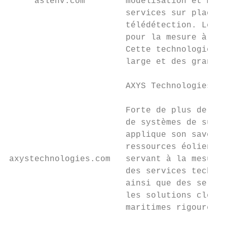
     aslenv.com        modélisation et mesu
                       services sur place, 
                       télédétection. Le Ic
                       pour la mesure à hau
                       Cette technologie es
                       large et des grandes
                       AXYS Technologies In
                       Forte de plus de 40 
                       de systèmes de surve
                       applique son savoir 
                       ressources éoliennes
axystechnologies.com   servant à la mesure 
                       des services techniq
                       ainsi que des servic
                       les solutions clé en
                       maritimes rigoureux 