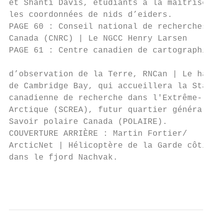
et Shanti Davis, étudiants à la maîtrise, r
les coordonnées de nids d’eiders.

PAGE 60 : Conseil national de recherches du

Canada (CNRC) | Le NGCC Henry Larsen       
PAGE 61 : Centre canadien de cartographie e
                                           
d’observation de la Terre, RNCan | Le hamea
de Cambridge Bay, qui accueillera la Statio
canadienne de recherche dans l'Extrême-

Arctique (SCREA), futur quartier général de

Savoir polaire Canada (POLAIRE).

COUVERTURE ARRIÈRE : Martin Fortier/

ArcticNet | Hélicoptère de la Garde côtière

dans le fjord Nachvak.

                                           