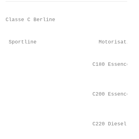
Classe C Berline

                                           
 Sportline                    Motorisations
                                           
                            C180 Essence DC
                                           
                                           
                            C200 Essence DC
                                           
                                           
                            C220 Diesel DCT
                                           