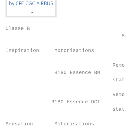
Classe B

                                      Septe
Inspiration     Motorisations              
                                   Remote O
                B180 Essence BM            
                                   stationn
                                   Remote O
               B180 Essence DCT            
                                   stationn
Sensation       Motorisations              