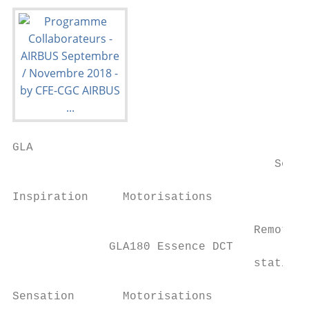
GLA

                                      Septe
Inspiration     Motorisations              
                                   Remote O
              GLA180 Essence DCT           
                                   stationn
Sensation       Motorisations              