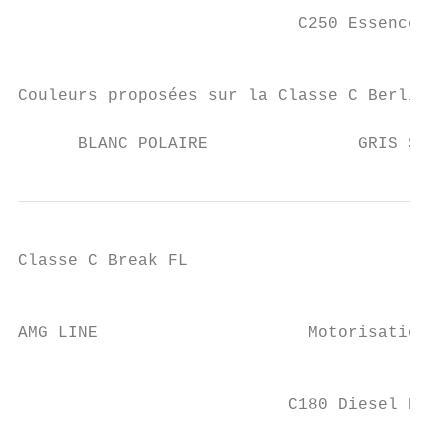
                                           
                            C250 Essence DC
                                           
Couleurs proposées sur la Classe C Berline 
      BLANC POLAIRE               GRIS SELE
Classe C Break FL

                                           
AMG LINE                     Motorisations 
                                           
                           C180 Diesel DCT 
                                           