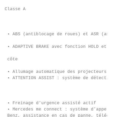
Classe A

                                           
                                           
 • ABS (antiblocage de roues) et ASR (anti-
                                           
 • ADAPTIVE BRAKE avec fonction HOLD et aid
                                           
 côte                                      
                                           
 • Allumage automatique des projecteurs    
 • ATTENTION ASSIST : système de détection 
                                           
 • Freinage d'urgence assisté actif        
 • Mercedes me connect : système d’appel d’
 Benz, assistance en cas de panne, télédiag