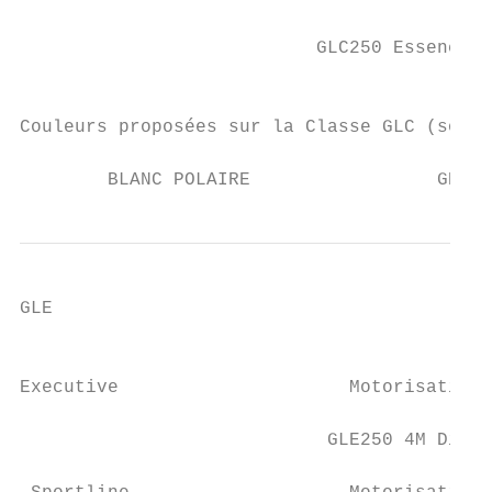
                                           
                           GLC250 Essence 4
                                           
Couleurs proposées sur la Classe GLC (sous 
        BLANC POLAIRE                 GRIS 
GLE

                                           
Executive                     Motorisations
                            GLE250 4M Diese