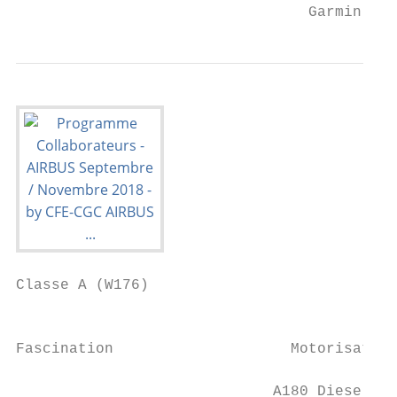
                                 Garmin / G
Classe A (W176)

                                           
Fascination                    Motorisation
                             A180 Diesel DC