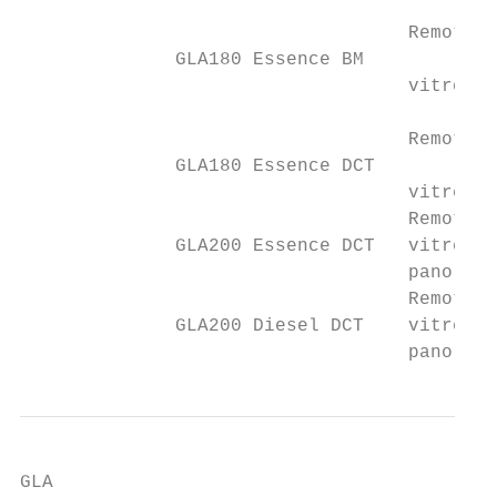
                                   Remote O
              GLA180 Essence BM            
                                   vitres a
                                   Remote O
              GLA180 Essence DCT           
                                   vitres a
                                   Remote O
              GLA200 Essence DCT   vitres a
                                   panorami
                                   Remote O
              GLA200 Diesel DCT    vitres a
                                   panorami
GLA
