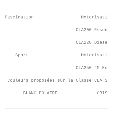
                                           
Fascination                  Motorisations 
                           CLA200 Essence D
                           CLA220 Diesel DC
    Sport                    Motorisations 
                           CLA250 4M Essenc
 Couleurs proposées sur la Classe CLA Shoot
       BLANC POLAIRE               GRIS MON