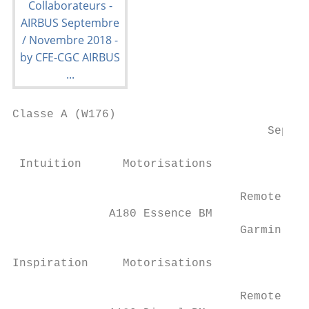
Classe A (W176)

                                     Septem
 Intuition      Motorisations              
                                 Remote onl
              A180 Essence BM              
                                 Garmin / G
Inspiration     Motorisations              
                                 Remote onl