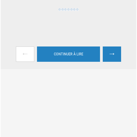
←
→
CONTINUER À LIRE