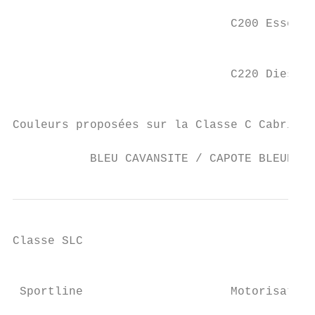
                                           
                               C200 Essence
                                           
                                           
                               C220 Diesel 
                                           
Couleurs proposées sur la Classe C Cabriole
           BLEU CAVANSITE / CAPOTE BLEUE   
Classe SLC

                                           
 Sportline                     Motorisation