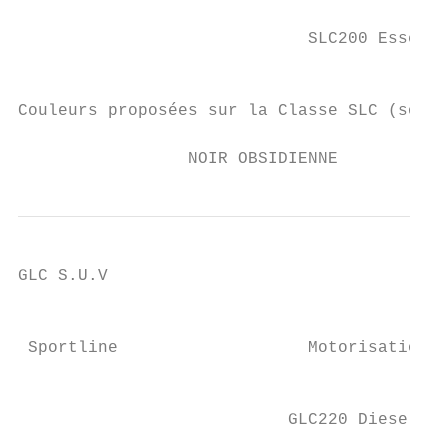
                                           
                             SLC200 Essence
                                           
Couleurs proposées sur la Classe SLC (sous 
                 NOIR OBSIDIENNE           
GLC S.U.V

                                           
 Sportline                   Motorisations 
                                           
                           GLC220 Diesel 4M
                                           