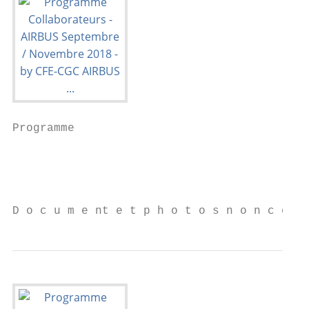
Programme

                                           
                                           
                                           
D o c u m e nt e t p h o t o s n o n c o n 