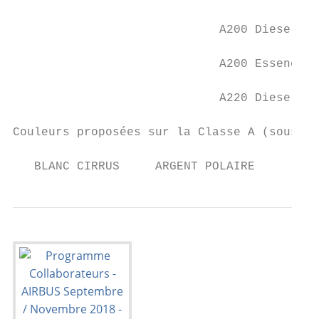
                             A200 Diesel DC
                             A200 Essence D
                             A220 Diesel DC
Couleurs proposées sur la Classe A (sous ré
   BLANC CIRRUS     ARGENT POLAIRE       GR