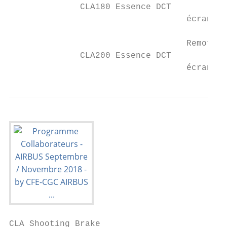
              CLA180 Essence DCT           
                                   écran Ce
                                   Remote O
              CLA200 Essence DCT           
                                   écran Ce
CLA Shooting Brake
