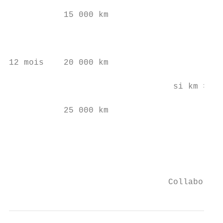
           15 000 km                       
                                           
                                           
12 mois    20 000 km

                                           
                                 si km > 25
           25 000 km                       
                                         As
                                           
                                Collaborate