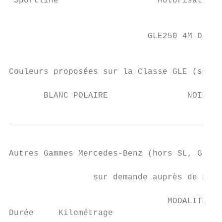
 Sportline                    Motorisations
                                           
                            GLE250 4M Diese
                                           
Couleurs proposées sur la Classe GLE (sous 
       BLANC POLAIRE                NOIR OB
Autres Gammes Mercedes-Benz (hors SL, G et 
                 sur demande auprès de nos 
                                MODALITÉS C
Durée     Kilométrage                      