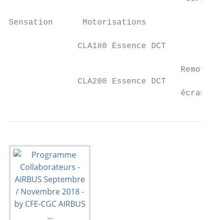
Sensation      Motorisations               
              CLA180 Essence DCT           
                                   Remote O
              CLA200 Essence DCT           
                                   écran Ce