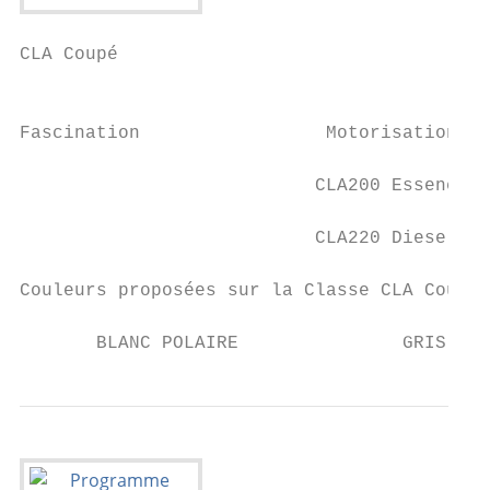
CLA Coupé

                                           
Fascination                 Motorisations  
                           CLA200 Essence D
                           CLA220 Diesel DC
Couleurs proposées sur la Classe CLA Coupé 
       BLANC POLAIRE               GRIS MON