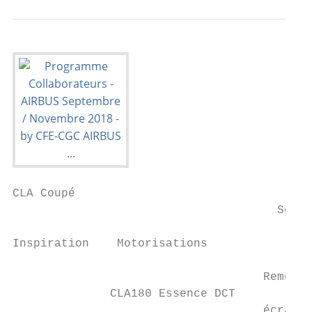
CLA Coupé

                                      Septe
Inspiration    Motorisations               
                                    Remote 
              CLA180 Essence DCT           
                                    écran C