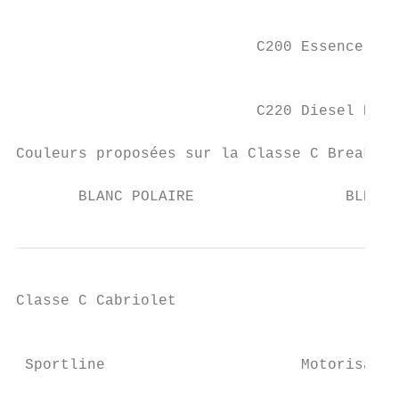
                                           
                           C200 Essence DCT
                                           
                           C220 Diesel DCT 
Couleurs proposées sur la Classe C Break (s
       BLANC POLAIRE                 BLEU C
Classe C Cabriolet

                                           
 Sportline                      Motorisatio