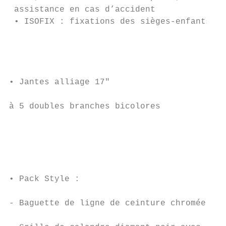
 assistance en cas d’accident              
 • ISOFIX : fixations des sièges-enfants ar
                                           
                                           
• Jantes alliage 17"

                                           
à 5 doubles branches bicolores             
                                           
                                           
                                           
                                           
                                           
• Pack Style :                             
                                           
- Baguette de ligne de ceinture chromée,   
                                           