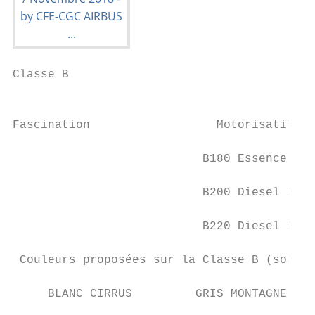
Classe B

                                           
Fascination                  Motorisations 
                           B180 Essence DCT
                           B200 Diesel DCT 
                           B220 Diesel DCT 
 Couleurs proposées sur la Classe B (sous r
     BLANC CIRRUS         GRIS MONTAGNE    