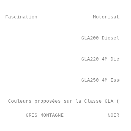
                                           
Fascination                   Motorisations
                                           
                          GLA200 Diesel DCT
                                           
                                           
                          GLA220 4M Diesel 
                                           
                                           
                          GLA250 4M Essence
                                           
 Couleurs proposées sur la Classe GLA (sous
       GRIS MONTAGNE               NOIR COS