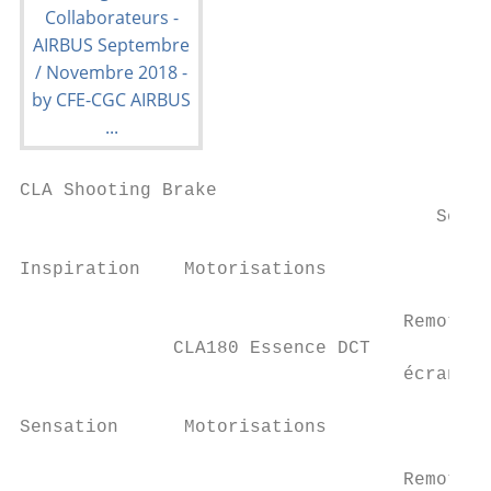
CLA Shooting Brake

                                      Septe
Inspiration    Motorisations               
                                   Remote O
              CLA180 Essence DCT           
                                   écran Ce
Sensation      Motorisations               
                                   Remote O