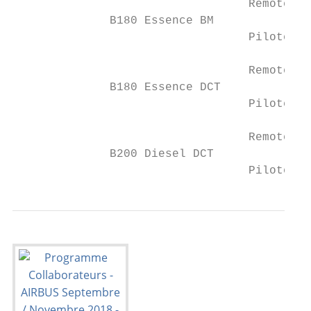
                                  Remote On
              B180 Essence BM              
                                  Pilote au
                                  Remote On
              B180 Essence DCT             
                                  Pilote au
                                  Remote On
              B200 Diesel DCT              
                                  Pilote au