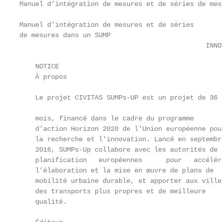
Manuel d’intégration de mesures et de séries de mes
Manuel d’intégration de mesures et de séries

de mesures dans un SUMP

                                               INNO
    NOTICE

    À propos

                                                   
    Le projet CIVITAS SUMPs-UP est un projet de 36

                                                   
    mois, financé dans le cadre du programme

    d'action Horizon 2020 de l'Union européenne pou
    la recherche et l'innovation. Lancé en septembr
    2016, SUMPs-Up collabore avec les autorités de 
    planification   européennes      pour   accélér
    l’élaboration et la mise en œuvre de plans de  
    mobilité urbaine durable, et apporter aux villes
    des transports plus propres et de meilleure    
    qualité.                                       
                                                   