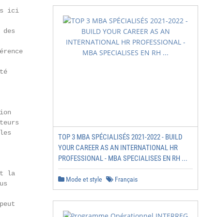
 ici

des

rence

é

on

eurs

es

TOP 3 MBA SPÉCIALISÉS 2021-2022 - BUILD
YOUR CAREER AS AN INTERNATIONAL HR
PROFESSIONAL - MBA SPECIALISES EN RH ...
 la

Mode et style
Français
s

eut
