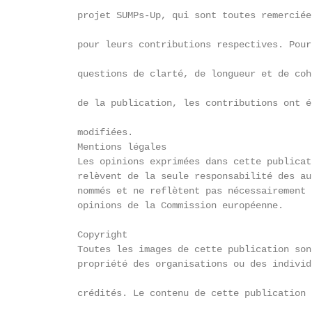
              projet SUMPs-Up, qui sont toutes remerciées
              pour leurs contributions respectives. Pour 
              questions de clarté, de longueur et de cohé
              de la publication, les contributions ont ét
              modifiées.

              Mentions légales

              Les opinions exprimées dans cette publicati
              relèvent de la seule responsabilité des aut
              nommés et ne reflètent pas nécessairement l
              opinions de la Commission européenne.

              Copyright

              Toutes les images de cette publication sont
              propriété des organisations ou des individu
              crédités. Le contenu de cette publication p