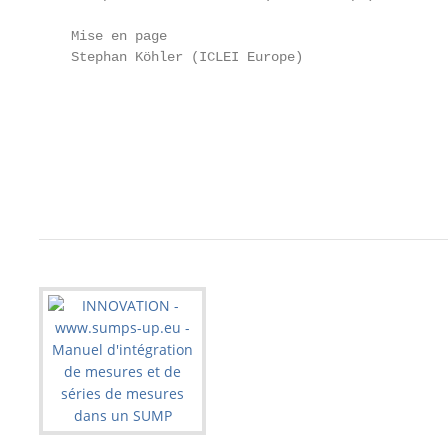
                                                   
    Mise en page                                   
    Stephan Köhler (ICLEI Europe)                  
                                                   
                                                   
                                                   
                                                   