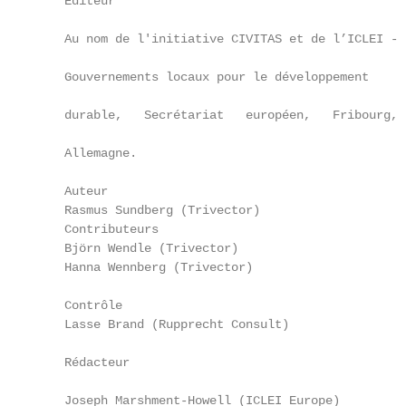
    Éditeur

                                                   
    Au nom de l'initiative CIVITAS et de l’ICLEI -

                                                   
    Gouvernements locaux pour le développement

                                                   
    durable,   Secrétariat   européen,   Fribourg,

                                                   
    Allemagne.

                                                   
    Auteur                                         
    Rasmus Sundberg (Trivector)                    
    Contributeurs                                  
    Björn Wendle (Trivector)                       
    Hanna Wennberg (Trivector)                     
    Contrôle                                       
    Lasse Brand (Rupprecht Consult)                
                                                   
    Rédacteur

                                                   
    Joseph Marshment-Howell (ICLEI Europe)
