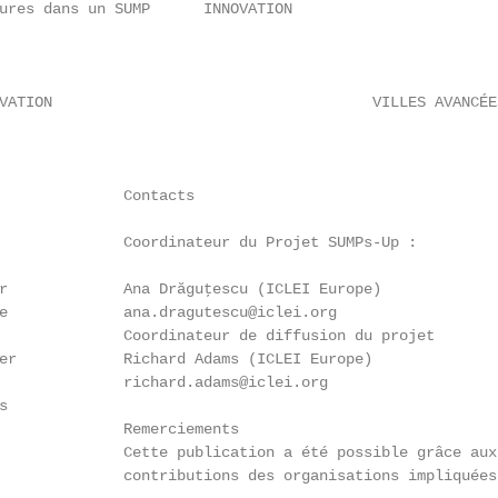
ures dans un SUMP      INNOVATION

VATION                                    VILLES AVANCÉES
              Contacts

              Coordinateur du Projet SUMPs-Up :

r             Ana Drăguţescu (ICLEI Europe)

e             ana.dragutescu@iclei.org

              Coordinateur de diffusion du projet

er            Richard Adams (ICLEI Europe)

              richard.adams@iclei.org



              Remerciements

              Cette publication a été possible grâce aux

              contributions des organisations impliquées 