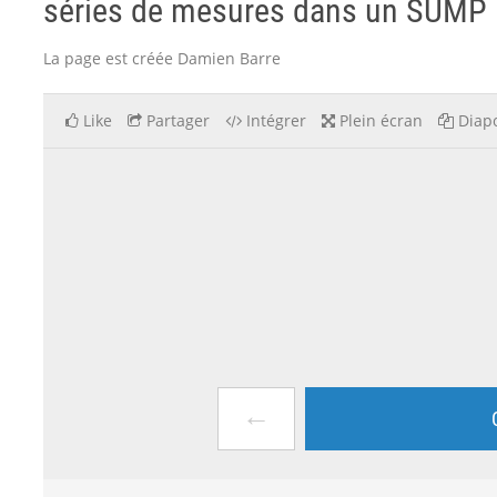
séries de mesures dans un SUMP
La page est créée Damien Barre
Like
Partager
Intégrer
Plein écran
Diapo
←