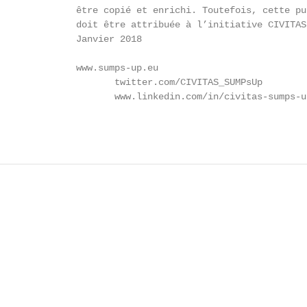
              être copié et enrichi. Toutefois, cette pub
              doit être attribuée à l’initiative CIVITAS.
              Janvier 2018

              www.sumps-up.eu

                     twitter.com/CIVITAS_SUMPsUp

                     www.linkedin.com/in/civitas-sumps-up
                                                        