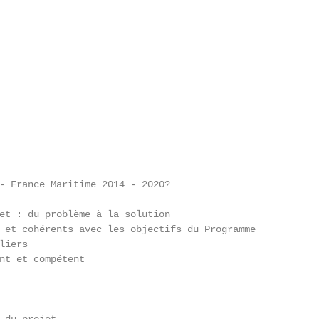
- France Maritime 2014 - 2020?                           
                                                         
et : du problème à la solution                           
 et cohérents avec les objectifs du Programme            
liers                                                    
nt et compétent                                          
                                                         
                                                         
                                                         