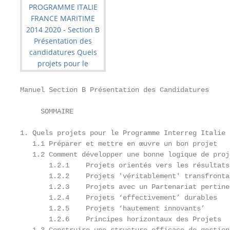
Manuel Section B Présentation des Candidatures

     SOMMAIRE

1. Quels projets pour le Programme Interreg Italie 
   1.1 Préparer et mettre en œuvre un bon projet   
   1.2 Comment développer une bonne logique de proj
       1.2.1    Projets orientés vers les résultats
       1.2.2    Projets 'véritablement' transfronta
       1.2.3    Projets avec un Partenariat pertine
       1.2.4    Projets ‘effectivement’ durables   
       1.2.5    Projets ‘hautement innovants’      
       1.2.6    Principes horizontaux des Projets  