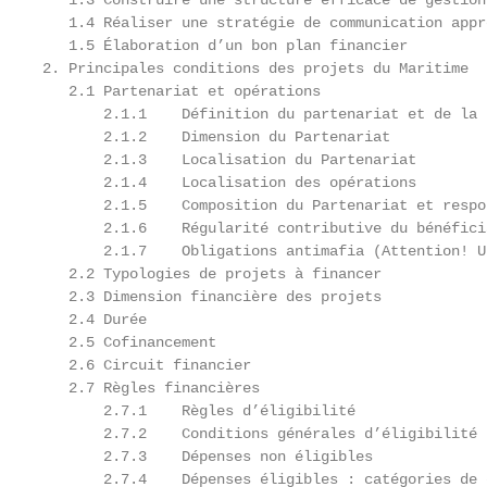
   1.3 Construire une structure efficace de gestion
   1.4 Réaliser une stratégie de communication appr
   1.5 Élaboration d’un bon plan financier         
2. Principales conditions des projets du Maritime  
   2.1 Partenariat et opérations                   
       2.1.1    Définition du partenariat et de la 
       2.1.2    Dimension du Partenariat           
       2.1.3    Localisation du Partenariat        
       2.1.4    Localisation des opérations        
       2.1.5    Composition du Partenariat et respo
       2.1.6    Régularité contributive du bénéfici
       2.1.7    Obligations antimafia (Attention! U
   2.2 Typologies de projets à financer            
   2.3 Dimension financière des projets            
   2.4 Durée                                       
   2.5 Cofinancement                               
   2.6 Circuit financier                           
   2.7 Règles financières                          
       2.7.1    Règles d’éligibilité               
       2.7.2    Conditions générales d’éligibilité 
       2.7.3    Dépenses non éligibles             
       2.7.4    Dépenses éligibles : catégories de 