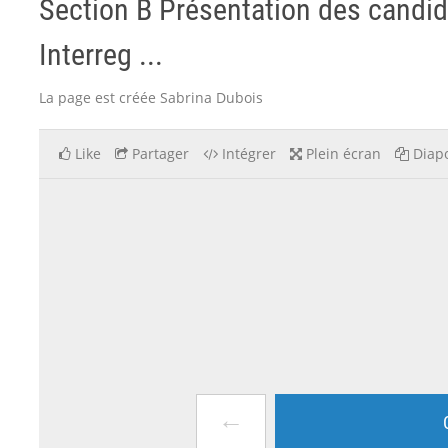
Section B Présentation des candi
Interreg ...
La page est créée Sabrina Dubois
Like
Partager
Intégrer
Plein écran
Diapo
←