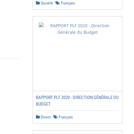
Société
Français
         39

         39

         40

         41

         43

                 2
RAPPORT PLF 2020 - DIRECTION GÉNÉRALE DU
BUDGET
Divers
Français