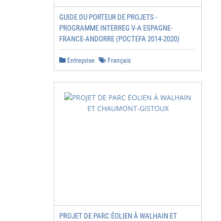
GUIDE DU PORTEUR DE PROJETS -
PROGRAMME INTERREG V-A ESPAGNE-
FRANCE-ANDORRE (POCTEFA 2014-2020)
Entreprise
Français
         3

         3

         5

         6

         7

         8

         9

         10

         10

PROJET DE PARC ÉOLIEN À WALHAIN ET