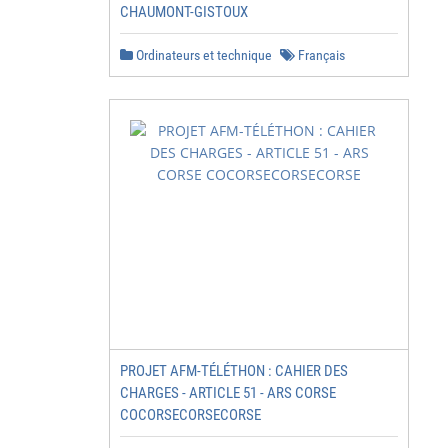
         13

CHAUMONT-GISTOUX
         16

         17

Ordinateurs et technique
Français
         19

         19

         19

         20

         21

         22

         24

         25

         25

         26

         28

         29

         29

         30

         31

PROJET AFM-TÉLÉTHON : CAHIER DES
         31

CHARGES - ARTICLE 51 - ARS CORSE
         32

COCORSECORSECORSE
         34

         34
