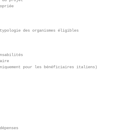
 du projet                                               
opriée                                                   
                                                         
                                                         
                                                         
typologie des organismes éligibles                       
                                                         
                                                         
                                                         
nsabilités                                               
aire                                                     
niquement pour les bénéficiaires italiens)               
                                                         
                                                         
                                                         
                                                         
                                                         
                                                         
                                                         
                                                         
                                                         
dépenses                                                 