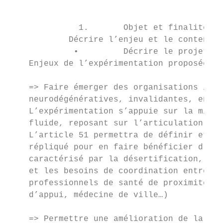
                                           
              1.       Objet et finalité du
            Décrire l’enjeu et le contenu d
             •         Décrire le projet d’
    Enjeux de l’expérimentation proposée :

    => Faire émerger des organisations inno
    neurodégénératives, invalidantes, en si
    L’expérimentation s’appuie sur la mise 
    fluide, reposant sur l’articulation des
    L’article 51 permettra de définir et ét
    répliqué pour en faire bénéficier d’aut
    caractérisé par la désertification, l’é
    et les besoins de coordination entre le
    professionnels de santé de proximité (c
    d’appui, médecine de ville…)

    => Permettre une amélioration de la san