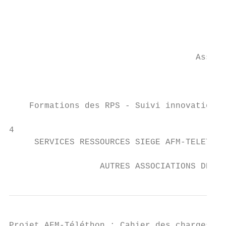
                                           
                                           
                                           
                                     Assist
                                           
                                           
    Formations des RPS - Suivi innovation d
                                           
4

     SERVICES RESSOURCES SIEGE AFM-TELETHON
                                           
                  AUTRES ASSOCIATIONS DE MA
Projet AFM-Téléthon : Cahier des charges - 