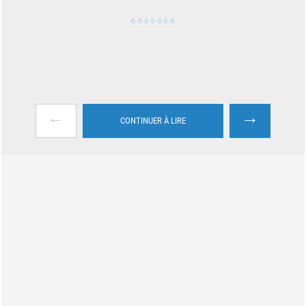
←
→
CONTINUER À LIRE