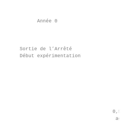
                                           
                                          2
           Année 0                        A
                                        Ann
                                          A
     Sortie de l’Arrêté

     Début expérimentation

                                           
                                          p
                                        acc
                                          2
                                         en
                                     0,5 As
                                      admin