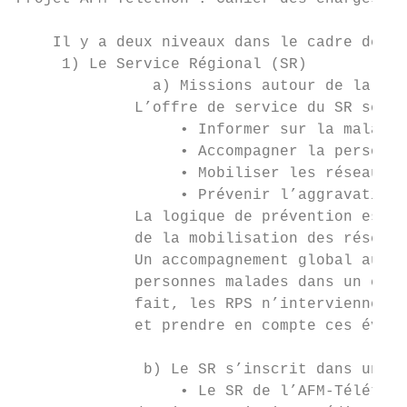
    Il y a deux niveaux dans le cadre de ce
     1) Le Service Régional (SR)

               a) Missions autour de la per
             L’offre de service du SR se dé
                  • Informer sur la maladie
                  • Accompagner la personne
                  • Mobiliser les réseaux e
                  • Prévenir l’aggravation 
             La logique de prévention est i
             de la mobilisation des réseaux
             Un accompagnement global au lo
             personnes malades dans un cont
             fait, les RPS n’interviennent 
             et prendre en compte ces évolu
              b) Le SR s’inscrit dans un pa
                  • Le SR de l’AFM-Téléthon