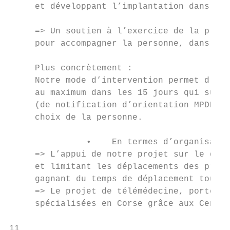
     et développant l’implantation dans les
     => Un soutien à l’exercice de la plein
     pour accompagner la personne, dans les
     Plus concrètement :

     Notre mode d’intervention permet d'êtr
     au maximum dans les 15 jours qui suive
     (de notification d’orientation MPDH, d
     choix de la personne.

               •    En termes d’organisatio
     => L’appui de notre projet sur le déve
     et limitant les déplacements des profe
     gagnant du temps de déplacement tout e
     => Le projet de télémédecine, porté pa
     spécialisées en Corse grâce aux Centre
11