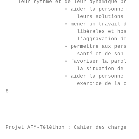
    leur rythme et de leur dynamique propre
                   • aider la personne mala
                       leurs solutions pour
                   • mener un travail de pr
                       libérales et hospita
                       l’aggravation de la 
                   • permettre aux personne
                       santé et de son évol
                   • favoriser la parole en
                       la situation de hand
                   • aider la personne à fa
                       exercice de la citoy
8
Projet AFM-Téléthon : Cahier des charges - 