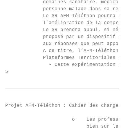
             domaines sanitaire, médico-soc
             personne malade dans sa recher
             Le SR AFM-Téléthon pourra auss
             l’amélioration de la compréhen
             Le SR prendra appui, si nécess
             proposé par un dispositif de c
             aux réponses que peut apporter
             A ce titre, l’AFM-Téléthon exp
             Plateformes Territoriales d’Ap
               • Cette expérimentation cons
5
Projet AFM-Téléthon : Cahier des charges - 
                       o    Les professionn
                            bien sur les ma