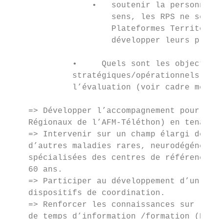
                 •   soutenir la personne d
                     sens, les RPS ne se su
                     Plateformes Territoria
                     développer leurs proje
             •     Quels sont les objectifs
             stratégiques/opérationnels). L
             l’évaluation (voir cadre métho
    => Développer l’accompagnement pour des
    Régionaux de l’AFM-Téléthon) en tenant 
    => Intervenir sur un champ élargi de ma
    d’autres maladies rares, neurodégénérat
    spécialisées des centres de référence, 
    60 ans.

    => Participer au développement d’un mai
    dispositifs de coordination.

    => Renforcer les connaissances sur les 
    de temps d’information /formation (Exem