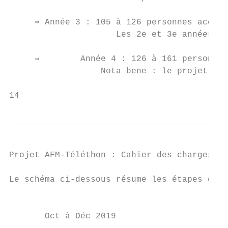
     ⇒ Année 3 : 105 à 126 personnes accomp
                     Les 2e et 3e années vo
     ⇒        Année 4 : 126 à 161 personnes
                  Nota bene : le projet de 
14
Projet AFM-Téléthon : Cahier des charges - 
Le schéma ci-dessous résume les étapes du p
                                        LES
       Oct à Déc 2019                    An