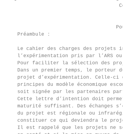
                                      CoCor
                                           
                                     Pour l
    Préambule :

    Le cahier des charges des projets innov
    l’expérimentation pris par l’ARS ou la 
    Pour faciliter la sélection des projets
    Dans un premier temps, le porteur du pr
    projet d’expérimentation. Celle-ci décr
    principes du modèle économique escompté
    soit signée par les partenaires partici
    Cette lettre d’intention doit permettre
    maturité suffisant. Des échanges s’enga
    du projet est régionale ou infrarégiona
    constituer ce qui deviendra le projet d
    Il est rappelé que les projets ne seron