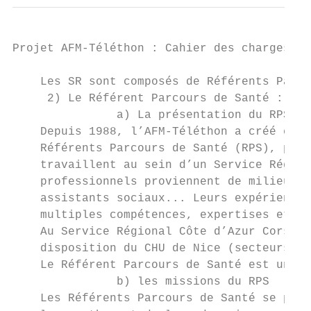
Projet AFM-Téléthon : Cahier des charges - 
    Les SR sont composés de Référents Parco
     2) Le Référent Parcours de Santé :

               a) La présentation du RPS

    Depuis 1988, l’AFM-Téléthon a créé et d
    Référents Parcours de Santé (RPS), prof
    travaillent au sein d’un Service Région
    professionnels proviennent de milieux m
    assistants sociaux... Leurs expériences
    multiples compétences, expertises et vi
    Au Service Régional Côte d’Azur Corse, 
    disposition du CHU de Nice (secteurs en
    Le Référent Parcours de Santé est une f
               b) les missions du RPS

    Les Référents Parcours de Santé se posi