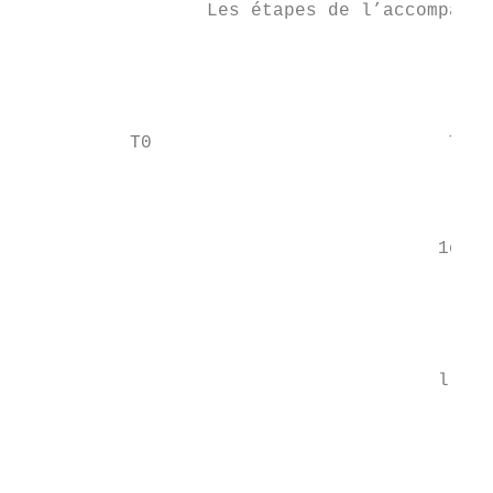
                 Les étapes de l’accompagne
                                           
                                           
          T0                           T+1 
                                           
                                           
                                      1er c
                                           
                                           
                                           
                                        App
                                      l’usa
                                         Se
                                        Rég
                                           
                                           