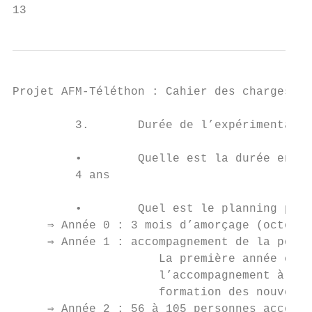
13
Projet AFM-Téléthon : Cahier des charges - 
         3.       Durée de l’expérimentatio
         •        Quelle est la durée envis
         4 ans

         •        Quel est le planning prév
     ⇒ Année 0 : 3 mois d’amorçage (octobre
     ⇒ Année 1 : accompagnement de la popul
                     La première année corr
                     l’accompagnement à d’a
                     formation des nouveaux
     ⇒ Année 2 : 56 à 105 personnes accompa