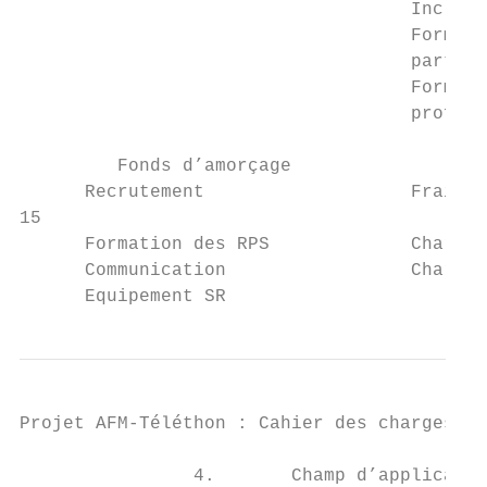
                                    Inclusi
                                    Formali
                                    partena
                                    Formati
                                    profess
         Fonds d’amorçage                  
      Recrutement                   Frais d
15

      Formation des RPS             Charges
      Communication                 Charges
      Equipement SR
Projet AFM-Téléthon : Cahier des charges - 
                4.       Champ d’applicatio