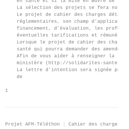
    en santé et si la mise en œuvre de l’ex
    La sélection des projets se fera notamm
    Le projet de cahier des charges détaill
    réglementaires, son champ d’application
    financement, d’évaluation, les professi
    éventuelles tarifications et rémunérati
    Lorsque le projet de cahier des charges
    santé qui pourra demander des amendemen
    Afin de vous aider à renseigner la lett
    ministère (http://solidarites-sante.gou
    La lettre d’intention sera signée par l
    de                                     
1
Projet AFM-Téléthon : Cahier des charges - 