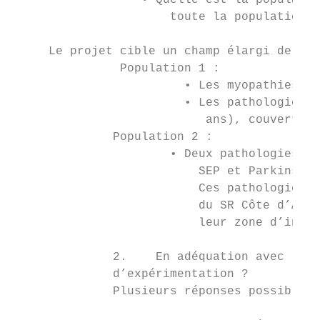
                  • Quelle est la populatio
                      toute la population).

     Le projet cible un champ élargi de mal
               Population 1 :

                        • Les myopathies et
                        • Les pathologies r
                           ans), couvertes 
              Population 2 :

                      • Deux pathologies ne
                          SEP et Parkinson.

                          Ces pathologies s
                          du SR Côte d’Azur
                          leur zone d’inter
              2.    En adéquation avec les 
              d’expérimentation ?

              Plusieurs réponses possibles
