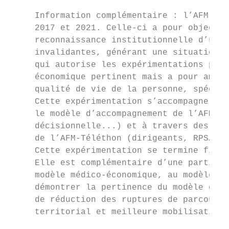
     Information complémentaire : l’AFM-Tél
     2017 et 2021. Celle-ci a pour objectif
     reconnaissance institutionnelle d’un d
     invalidantes, générant une situation d
     qui autorise les expérimentations pour
     économique pertinent mais a pour ambit
     qualité de vie de la personne, spécifi
     Cette expérimentation s’accompagne d’u
     le modèle d’accompagnement de l’AFM-Té
     décisionnelle...) et à travers des obs
     de l’AFM-Téléthon (dirigeants, RPS…)

     Cette expérimentation se termine fin 2
     Elle est complémentaire d’une particip
     modèle médico-économique, au modèle d’
     démontrer la pertinence du modèle d’ac
     de réduction des ruptures de parcours,
     territorial et meilleure mobilisation 