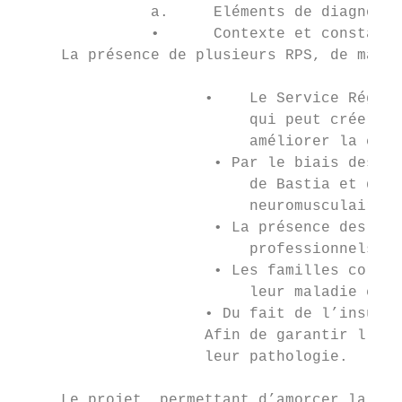
               a.     Eléments de diagnosti
               •      Contexte et constats 
     La présence de plusieurs RPS, de maniè
                     •    Le Service Région
                          qui peut créer de
                          améliorer la cont
                      • Par le biais des co
                          de Bastia et d’Aj
                          neuromusculaires,
                      • La présence des méd
                          professionnels vi
                      • Les familles corses
                          leur maladie et l
                     • Du fait de l’insular
                     Afin de garantir l’éga
                     leur pathologie.

     Le projet, permettant d’amorcer la pér