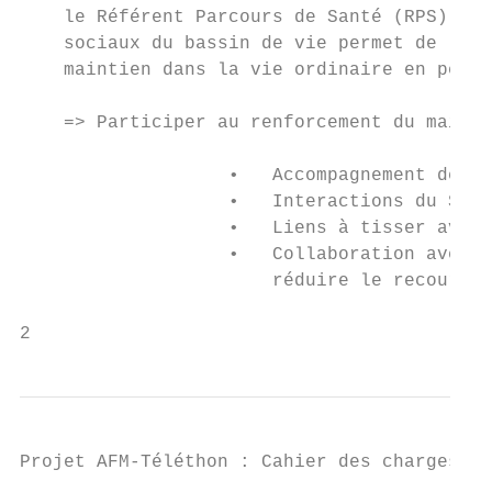
    le Référent Parcours de Santé (RPS) du 
    sociaux du bassin de vie permet de limi
    maintien dans la vie ordinaire en perme
    => Participer au renforcement du mailla
                   •   Accompagnement des p
                   •   Interactions du Serv
                   •   Liens à tisser avec 
                   •   Collaboration avec l
                       réduire le recours a
2
Projet AFM-Téléthon : Cahier des charges - 