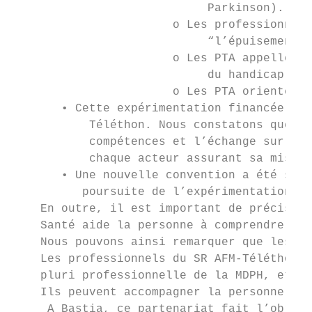
                            Parkinson). Ain
                       o Les professionnels
                            “l’épuisement d
                       o Les PTA appellent 
                            du handicap et 
                       o Les PTA orientent 
       • Cette expérimentation financée par
           Téléthon. Nous constatons que le
           compétences et l’échange sur les
           chaque acteur assurant sa missio
       • Une nouvelle convention a été sign
          poursuite de l’expérimentation en
    En outre, il est important de préciser 
    Santé aide la personne à comprendre le 
    Nous pouvons ainsi remarquer que les pe
    Les professionnels du SR AFM-Téléthon s
    pluri professionnelle de la MDPH, et fa
    Ils peuvent accompagner la personne en 
     A Bastia, ce partenariat fait l’objet 