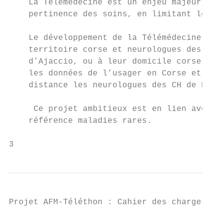
    La Télémédecine est un enjeu majeur d’a
    pertinence des soins, en limitant les d
    Le développement de la Télémédecine en 
    territoire corse et neurologues des Cen
    d’Ajaccio, ou à leur domicile corse, en
    les données de l’usager en Corse et pre
    distance les neurologues des CH de Bast
     Ce projet ambitieux est en lien avec l
    référence maladies rares.

3
Projet AFM-Téléthon : Cahier des charges - 