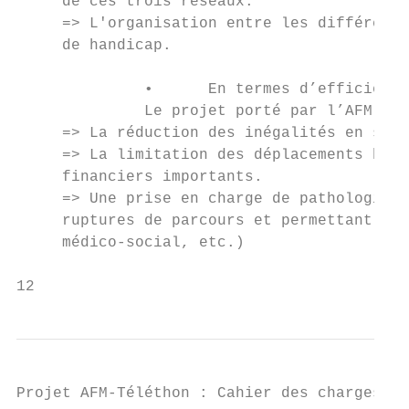
     de ces trois réseaux.

     => L'organisation entre les différents
     de handicap.

              •      En termes d’efficience
              Le projet porté par l’AFM-Tél
     => La réduction des inégalités en sant
     => La limitation des déplacements huma
     financiers importants.

     => Une prise en charge de pathologies 
     ruptures de parcours et permettant d’a
     médico-social, etc.)

12
Projet AFM-Téléthon : Cahier des charges - 