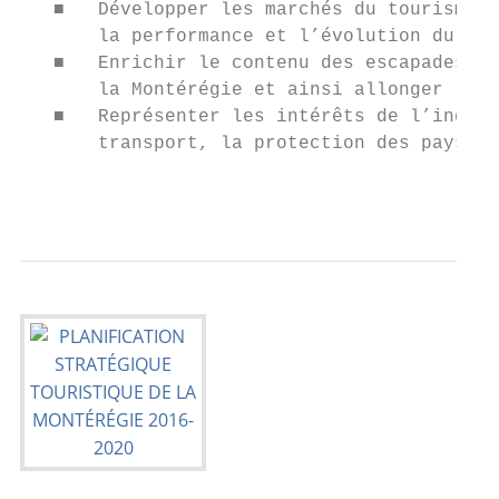
   ■   Développer les marchés du tourisme d
       la performance et l’évolution du par
   ■   Enrichir le contenu des escapades po
       la Montérégie et ainsi allonger la d
   ■   Représenter les intérêts de l’indust
       transport, la protection des paysage
                                           