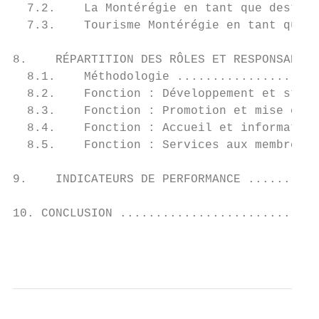
  7.2.    La Montérégie en tant que destina
  7.3.    Tourisme Montérégie en tant qu’or
8.    RÉPARTITION DES RÔLES ET RESPONSABILI
  8.1.    Méthodologie ....................
  8.2.    Fonction : Développement et struc
  8.3.    Fonction : Promotion et mise en m
  8.4.    Fonction : Accueil et information
  8.5.    Fonction : Services aux membres e
9.    INDICATEURS DE PERFORMANCE ..........
10. CONCLUSION ............................
                                           