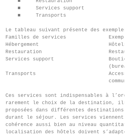
    ■     Restauration

    ■     Services support

    ■     Transports

Le tableau suivant présente des exemples de
Familles de services              Exemples 
Hébergement                       Hôtels, m
Restauration                      Restauran
Services support                  Boutiques
                                  (bureau d
Transports                        Accessibi
                                  commun), 
Ces services sont indispensables à l’organi
rarement le choix de la destination, ils pe
proposées dans différentes destinations con
durant le séjour. Les services viennent don
cohérence aussi bien au niveau quantitatif 
localisation des hôtels doivent s’adapter a