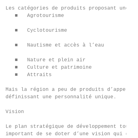
Les catégories de produits proposant une of
   ■   Agrotourisme                        
                                           
   ■   Cyclotourisme

                                           
   ■   Nautisme et accès à l’eau

                                           
   ■   Nature et plein air                 
   ■   Culture et patrimoine               
   ■   Attraits                            
Mais la région a peu de produits d’appel et
définissant une personnalité unique.

Vision

Le plan stratégique de développement touris
important de se doter d’une vision qui guid