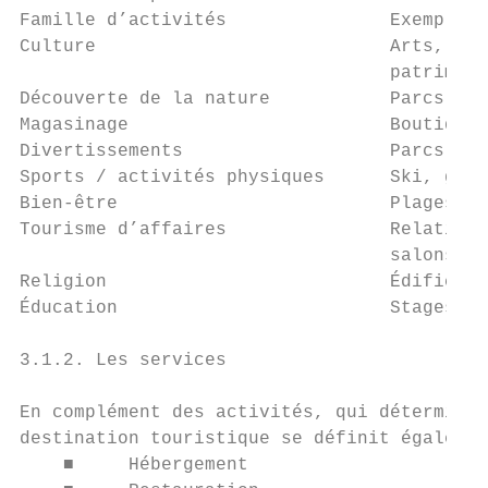
Famille d’activités               Exemples 
Culture                           Arts, sal
                                  patrimoni
Découverte de la nature           Parcs, ré
Magasinage                        Boutiques
Divertissements                   Parcs d’a
Sports / activités physiques      Ski, golf
Bien-être                         Plages et
Tourisme d’affaires               Relations
                                  salons,…

Religion                          Édifices 
Éducation                         Stages d’
3.1.2. Les services

En complément des activités, qui déterminen
destination touristique se définit égalemen
    ■     Hébergement
