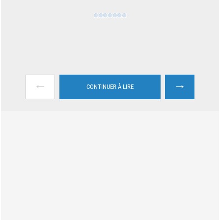
←
→
CONTINUER À LIRE