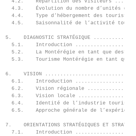
  4.2.    Répartition des visiteurs .......
  4.3.    Évolution du nombre d’unités d’hé
  4.4.    Type d’hébergement des touristes 
  4.5.    Saisonnalité de l’activité touris
5.    DIAGNOSTIC STRATÉGIQUE ..............
  5.1.    Introduction ....................
  5.2.    La Montérégie en tant que destina
  5.3.    Tourisme Montérégie en tant qu’or
6.    VISION ..............................
  6.1.    Introduction ....................
  6.2.    Vision régionale ................
  6.3.    Vision locale ...................
  6.4.    Identité de l’industrie touristiq
  6.5.    Approche générale de l’expérience
7.    ORIENTATIONS STRATÉGIQUES ET STRATÉGI
  7.1.    Introduction ....................