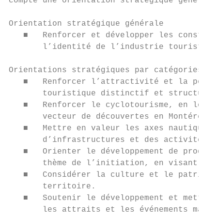
compte une orientation stratégique générale
Orientation stratégique générale

   ■   Renforcer et développer les constitu
       l’identité de l’industrie touristiqu
Orientations stratégiques par catégories de
   ■   Renforcer l’attractivité et la perfo
       touristique distinctif et structuran
   ■   Renforcer le cyclotourisme, en le po
       vecteur de découvertes en Montérégie
   ■   Mettre en valeur les axes nautiques 
       d’infrastructures et des activités p
   ■   Orienter le développement de produit
       thème de l’initiation, en visant pri
   ■   Considérer la culture et le patrimoi
       territoire.

   ■   Soutenir le développement et mettre 
       les attraits et les événements majeu