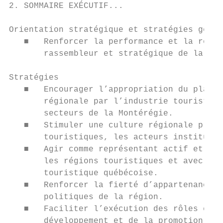
2. SOMMAIRE EXÉCUTIF...

Orientation stratégique et stratégies génér
   ■   Renforcer la performance et la recon
       rassembleur et stratégique de la vis
Stratégies

   ■   Encourager l’appropriation du plan s
       régionale par l’industrie touristiqu
       secteurs de la Montérégie.

   ■   Stimuler une culture régionale privi
       touristiques, les acteurs institutio
   ■   Agir comme représentant actif et con
       les régions touristiques et avec les
       touristique québécoise.

   ■   Renforcer la fierté d’appartenance à
       politiques de la région.

   ■   Faciliter l’exécution des rôles et r
       développement et de la promotion tou