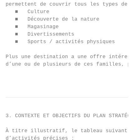
permettent de couvrir tous les types de des
   ■   Culture                             
   ■   Découverte de la nature             
   ■   Magasinage                          
   ■   Divertissements                     
   ■   Sports / activités physiques

Plus une destination a une offre intéressan
d’une ou de plusieurs de ces familles, plus
                                           
3. CONTEXTE ET OBJECTIFS DU PLAN STRATÉGIQU
À titre illustratif, le tableau suivant pré
d’activités précises :
