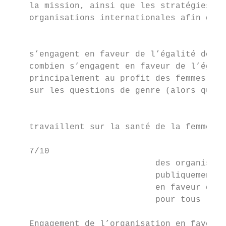
    la mission, ainsi que les stratégies fo
    organisations internationales afin de d
                                           
    s’engagent en faveur de l’égalité des g
    combien s’engagent en faveur de l’égali
    principalement au profit des femmes, et
    sur les questions de genre (alors que d
                                           
    travaillent sur la santé de la femme).

    7/10

                             des organisati
                             publiquement l
                             en faveur de l
                             pour tous

                                           
    Engagement de l’organisation en faveur 