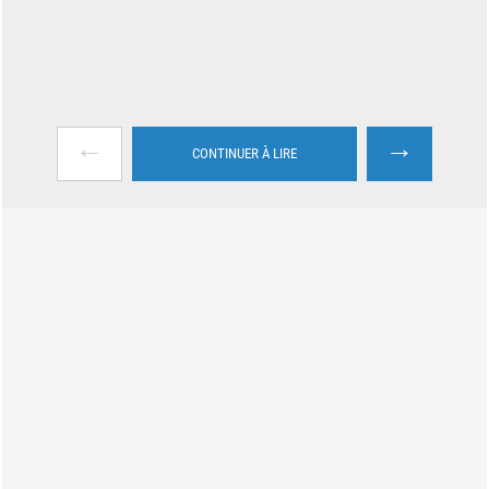
←
→
CONTINUER À LIRE