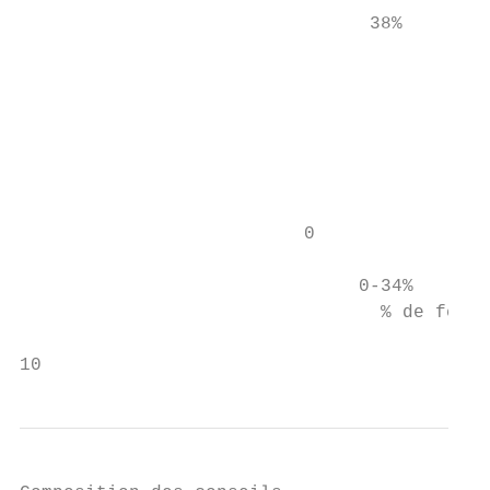
                                38%

                                           
                                           
                                           
                                           
                                           
                                           
                          0

                                           
                               0-34%     35
                                 % de femme
10