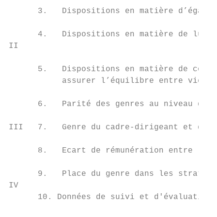
      3.   Dispositions en matière d’égalit
      4.   Dispositions en matière de lutte
II

      5.   Dispositions en matière de congé
           assurer l’équilibre entre vie pe
      6.   Parité des genres au niveau de l
III   7.   Genre du cadre-dirigeant et du p
      8.   Ecart de rémunération entre les 
      9.   Place du genre dans les stratégi
IV

      10. Données de suivi et d'évaluation 