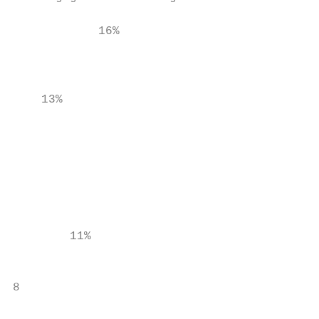
            16%

                                           
                                           
    13%                                    
                                        60%

                                           
                                           
                                           
                                           
                                           
        11%                                
                                           
8