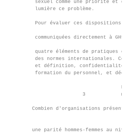
          sexuel comme une priorité et qu’e
          lumière ce problème.             
                                           
          Pour évaluer ces dispositions ain
                                           
          communiquées directement à GH5050
                                           
          quatre éléments de pratiques exem
          des normes internationales. Ces é
          et définition, confidentialité et
          formation du personnel, et déclar
                                       Résu
                          3            mati
                                       rému
         Combien d'organisations présentent
                                           
         une parité hommes-femmes au niveau
