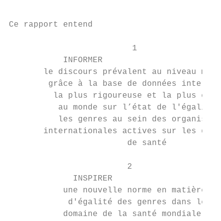
Ce rapport entend

                         1

           INFORMER

       le discours prévalent au niveau mond
        grâce à la base de données interact
         la plus rigoureuse et la plus comp
          au monde sur l’état de l'égalité 
          les genres au sein des organisati
       internationales actives sur les ques
                        de santé

                        2

             INSPIRER

           une nouvelle norme en matière

            d'égalité des genres dans le

           domaine de la santé mondiale
