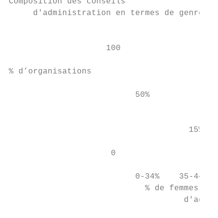
Composition des conseils

     d'administration en termes de genre   
                                           
                                           
                    100                    
                                           
% d’organisations

                          50%              
                                           
                                           
                                     15%   
                                           
                     0

                          0-34%    35-44%  
                            % de femmes au 
                                    d'admin