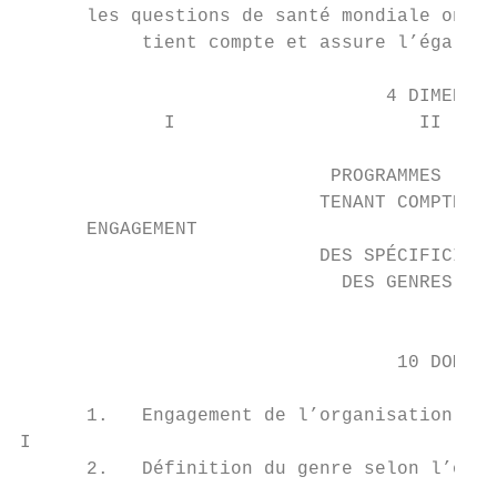
      les questions de santé mondiale ont-e
           tient compte et assure l’égalité
                                 4 DIMENSIO
             I                      II     
                            PROGRAMMES     
                           TENANT COMPTE   
      ENGAGEMENT                           
                           DES SPÉCIFICITÉS
                             DES GENRES    
                                           
                                  10 DOMAIN
      1.   Engagement de l’organisation en 
I

      2.   Définition du genre selon l’orga