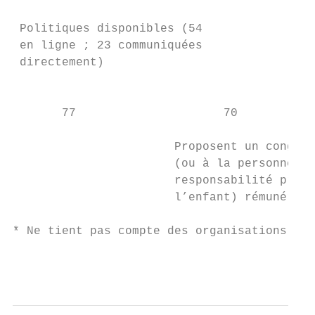
 Politiques disponibles (54                
 en ligne ; 23 communiquées                
 directement)                              
                                           
       77                     70           
                       Proposent un congé m
                       (ou à la personne ay
                       responsabilité princ
                       l’enfant) rémunéré* 
* Ne tient pas compte des organisations amé
                                           