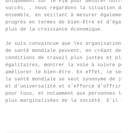
uniquement sur le PIB pour mesurer notre   
succès, , nous regardons la situation dans 
ensemble, en veillant à mesurer également n
progrès en termes de bien-être et d’égalité
plus de la croissance économique.          
                                           
Je suis convaincue que les organisations   
de santé mondiale peuvent, en créant des   
conditions de travail plus justes et plus  
égalitaires, montrer la voie à suivre pour

améliorer le bien-être. En effet, le secteu
la santé mondiale se veut synonyme de justi
et d’universalité et s’efforce d'offrir des
pour tous, et notamment aux personnes les  
plus marginalisées de la société. S’il y a 
                                           