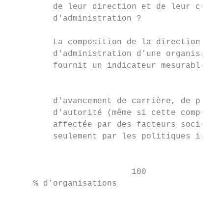
         de leur direction et de leur conse
         d'administration ?                
         La composition de la direction et 
         d'administration d’une organisatio
         fournit un indicateur mesurable de
                                           
         d'avancement de carrière, de prise
         d'autorité (même si cette composit
         affectée par des facteurs socio-éc
         seulement par les politiques inter
                                           
                         100

     % d’organisations

                                           