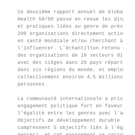
                                           
    Ce deuxième rapport annuel de Global   
    Health 50/50 passe en revue les disposi
    et pratiques liées au genre de près de 
    200 organisations directement actives  
    en santé mondiale et/ou cherchant à    
    l'influencer. L’échantillon retenu comp
    des organisations de 10 secteurs différ
    avec des sièges dans 28 pays répartis  
    dans six régions du monde, et employant
    collectivement environ 4,5 millions de 
    personnes.

                                           
    La communauté internationale a pris un 
    engagement politique fort en faveur de 
    l’égalité entre les genres avec l’adopt
    Objectifs de développement durable (qui
    comprennent 5 objectifs liés à l’égalit