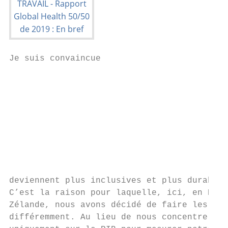
Je suis convaincue

                                           
                                           
                                           
                                           
                                           
                                           
                                           
                                           
deviennent plus inclusives et plus durables
C’est la raison pour laquelle, ici, en Nouv
Zélande, nous avons décidé de faire les cho
différemment. Au lieu de nous concentrer   