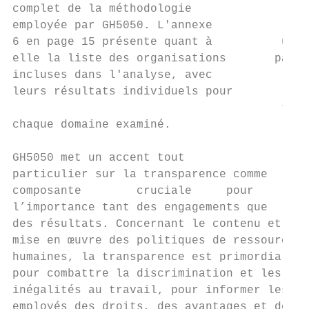
complet de la méthodologie              GH5
employée par GH5050. L'annexe

6 en page 15 présente quant à          un a
elle la liste des organisations       parti
incluses dans l'analyse, avec              
leurs résultats individuels pour

                                       tran
chaque domaine examiné.                    
GH5050 met un accent tout                  
particulier sur la transparence comme      
composante        cruciale     pour     sig
l’importance tant des engagements que      
des résultats. Concernant le contenu et la 
mise en œuvre des politiques de ressources 
humaines, la transparence est primordiale  
pour combattre la discrimination et les    
inégalités au travail, pour informer les   
employés des droits, des avantages et des  