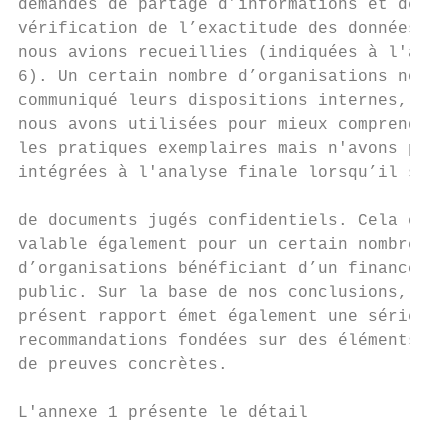
demandes de partage d’informations et de   
vérification de l’exactitude des données qu
nous avions recueillies (indiquées à l'anne
6). Un certain nombre d’organisations nous 
communiqué leurs dispositions internes, que
nous avons utilisées pour mieux comprendre 
les pratiques exemplaires mais n'avons pas 
intégrées à l'analyse finale lorsqu’il s'ag
                                           
de documents jugés confidentiels. Cela est 
valable également pour un certain nombre   
d’organisations bénéficiant d’un financemen
public. Sur la base de nos conclusions, le 
présent rapport émet également une série de
recommandations fondées sur des éléments   
de preuves concrètes.                      
                                           
L'annexe 1 présente le détail              
                                           