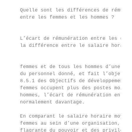
                                           
     Quelle sont les différences de rémunér
     entre les femmes et les hommes ?

                                           
     L’écart de rémunération entre les genr
     la différence entre le salaire horaire
                                           
     femmes et de tous les hommes d’une org
     du personnel donné, et fait l’objet d’
     8.5.1 des Objectifs de développement d
     femmes occupent plus des postes moins 
     hommes, l’écart de rémunération entre 
     normalement davantage.                
                                           
     En comparant le salaire horaire moyen 
     femmes au sein d’une organisation, on 
     flagrante du pouvoir et des privilèges