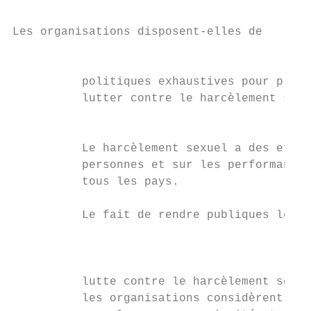
Les organisations disposent-elles de       
                                           
          politiques exhaustives pour préve
          lutter contre le harcèlement sexu
                                           
          Le harcèlement sexuel a des effet
          personnes et sur les performances
          tous les pays.                   
          Le fait de rendre publiques les d
                                           
                                           
          lutte contre le harcèlement sexue
          les organisations considèrent la 