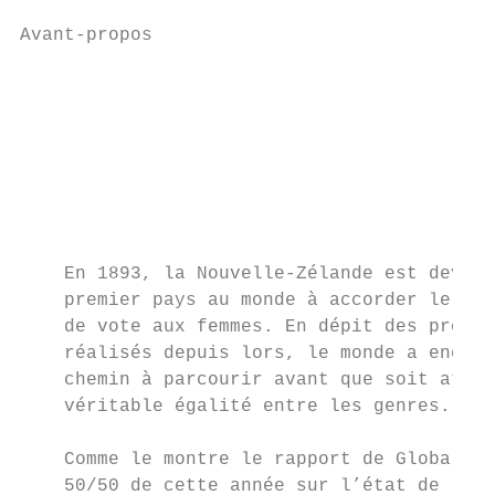
Avant-propos

                                           
                                           
                                           
                                           
                                           
    En 1893, la Nouvelle-Zélande est devenu
    premier pays au monde à accorder le dro
    de vote aux femmes. En dépit des progrè
    réalisés depuis lors, le monde a encore
    chemin à parcourir avant que soit attei
    véritable égalité entre les genres.    
                                           
    Comme le montre le rapport de Global He
    50/50 de cette année sur l’état de l'ég