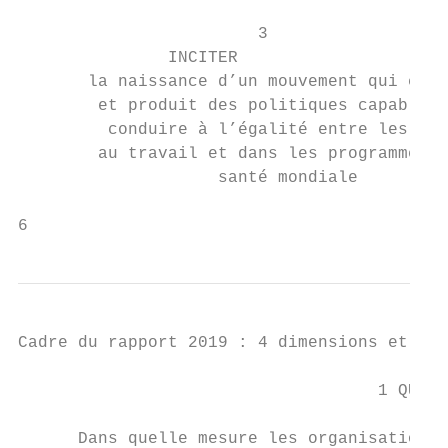
                        3

               INCITER

       la naissance d’un mouvement qui exig
        et produit des politiques capables 
         conduire à l’égalité entre les gen
        au travail et dans les programmes d
                    santé mondiale

6
Cadre du rapport 2019 : 4 dimensions et 10 
                                    1 QUEST
      Dans quelle mesure les organisations 