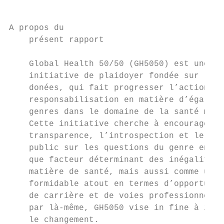
A propos du

    présent rapport

    Global Health 50/50 (GH5050) est une   
    initiative de plaidoyer fondée sur les 
    donées, qui fait progresser l’action et
    responsabilisation en matière d’égalité
    genres dans le domaine de la santé mond
    Cette initiative cherche à encourager l
    transparence, l’introspection et le déb
    public sur les questions du genre en ta
    que facteur déterminant des inégalités 
    matière de santé, mais aussi comme un  
    formidable atout en termes d’opportunit
    de carrière et de voies professionnelle
    par là-même, GH5050 vise in fine à insu
    le changement.                         