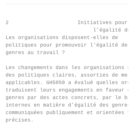
2                      Initiatives pour fav
                            l’égalité des g
Les organisations disposent-elles de       
politiques pour promouvoir l'égalité des

genres au travail ?                        
                                           
Les changements dans les organisations néce
des politiques claires, assorties de mesure
applicables. GH5050 a évalué quelles organi
traduisent leurs engagements en faveur de l
genres par des actes concrets, par le biais
internes en matière d’égalité des genres au
communiquées publiquement et orientées vers
précises.

                                           
                                           