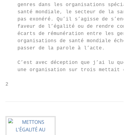
    genres dans les organisations spécialis
    santé mondiale, le secteur de la santé 
    pas exonéré. Qu’il s’agisse de s’engage
    faveur de l’égalité ou de rendre compte
    écarts de rémunération entre les genres
    organisations de santé mondiale échouen
    passer de la parole à l’acte.

                                           
    C’est avec déception que j’ai lu que se
    une organisation sur trois mettait en l
2