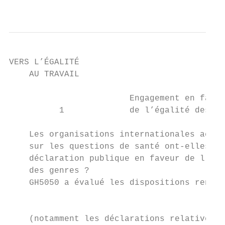
                                           
VERS L’ÉGALITÉ

    AU TRAVAIL

                        Engagement en faveu
          1             de l’égalité des ge
    Les organisations internationales activ
    sur les questions de santé ont-elles fa
    déclaration publique en faveur de l’éga
    des genres ?                           
    GH5050 a évalué les dispositions rendue
                                           
    (notamment les déclarations relatives à