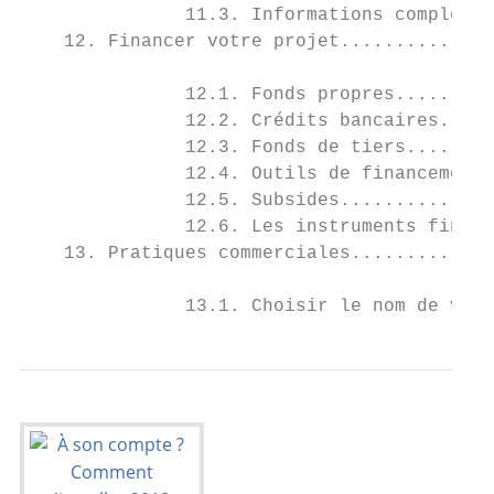
               11.3. Informations complémen
    12. Financer votre projet..............
               12.1. Fonds propres.........
               12.2. Crédits bancaires.....
               12.3. Fonds de tiers........
               12.4. Outils de financement 
               12.5. Subsides..............
               12.6. Les instruments financ
    13. Pratiques commerciales.............
               13.1. Choisir le nom de votr