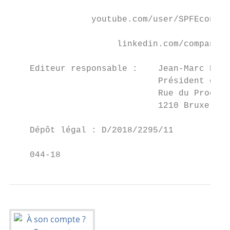
                youtube.com/user/SPFEconomi
                     linkedin.com/company/f
    Editeur responsable :    Jean-Marc Delp
                             Président du C
                             Rue du Progrès
                             1210 Bruxelles

    Dépôt légal : D/2018/2295/11

    044-18