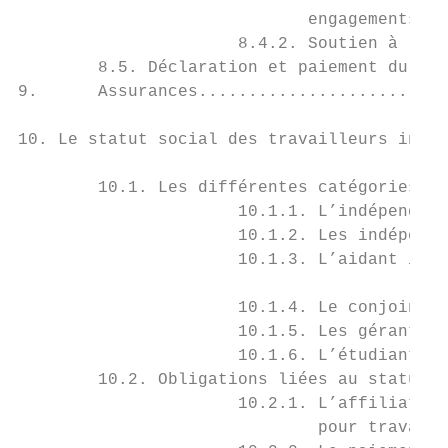
                             engagements...
                      8.4.2. Soutien à l’em
        8.5. Déclaration et paiement du pré
9.      Assurances.........................
10. Le statut social des travailleurs indép
        10.1. Les différentes catégories d’
                      10.1.1. L’indépendant
                      10.1.2. Les indépenda
                      10.1.3. L’aidant indé
                                           
                      10.1.4. Le conjoint a
                      10.1.5. Les gérants, 
                      10.1.6. L’étudiant-in
        10.2. Obligations liées au statut s
                      10.2.1. L’affiliation
                              pour travaill