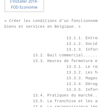
« Créer les conditions d’un fonctionnement 
biens et services en Belgique. »

                          13.1.1. Entrepris
                          13.1.2. Société..
                          13.1.3. Informati
            13.2. Bail commercial..........
            13.3. Heures de fermeture et re
                          13.3.1. Le repos 
                          13.3.2. Les heure
                          13.3.3. Magasins 
                          13.3.4. Dérogatio
                          13.3.5. Informati
            13.4. Pratiques du marché......
            13.5. La franchise et les accor