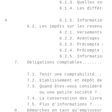
                      6.1.3. Quelles sont v
                      6.1.4. Les différents
4                     6.1.5. Informations c
         6.2. Les impôts sur les revenus...
                      6.2.1. Versements ant
                      6.2.2. Avantages fisc
                      6.2.3. Précompte mobi
                      6.2.4. Précompte prof
                      6.2.5. Informations c
    7.   Obligations comptables............
         7.1. Tenir une comptabilité.......
         7.2. Etablissement et dépôt des co
         7.3. Quand êtes-vous considéré com
              ou une petite société ?......
         7.4. La conservation des livres...
         7.5. Plus d’informations ?........
    8.   Démarches en tant qu’employeur....