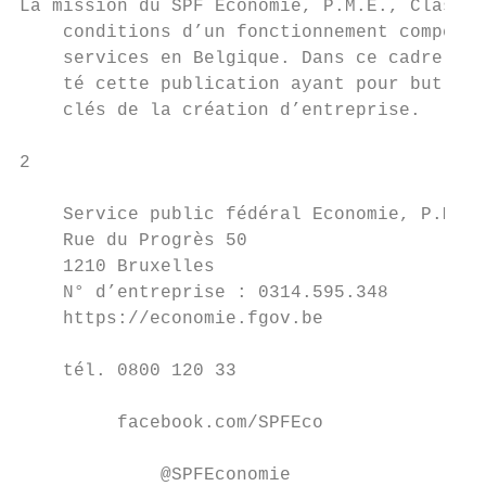
La mission du SPF Economie, P.M.E., Classes
    conditions d’un fonctionnement compétit
    services en Belgique. Dans ce cadre, la
    té cette publication ayant pour but d’i
    clés de la création d’entreprise.

2

    Service public fédéral Economie, P.M.E.
    Rue du Progrès 50

    1210 Bruxelles

    N° d’entreprise : 0314.595.348

    https://economie.fgov.be

    tél. 0800 120 33

         facebook.com/SPFEco

             @SPFEconomie
