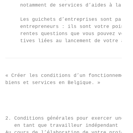
     notamment de services d’aides à la cré
     Les guichets d’entreprises sont par ai
     entrepreneurs : ils sont votre point d
     rentes questions que vous pouvez vous 
     tives liées au lancement de votre acti
« Créer les conditions d’un fonctionnement 
biens et services en Belgique. »

                                           
                                           
2. Conditions générales pour exercer une ac
   en tant que travailleur indépendant

Au cours de l’élaboration de votre projet d