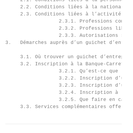
     2.1. Conditions liées à la personne...
     2.2. Conditions liées à la nationalité
     2.3. Conditions liées à l’activité....
                  2.3.1. Professions commer
                  2.3.2. Professions libéra
                  2.3.3. Autorisations spéc
3.   Démarches auprès d’un guichet d’entrep
     3.1. Où trouver un guichet d’entrepris
     3.2. Inscription à la Banque-Carrefour
                  3.2.1. Qu’est-ce que la B
                  3.2.2. Inscription d’une 
                  3.2.3. Inscription d’une 
                  3.2.4. Inscription à la B
                  3.2.5. Que faire en cas d
     3.3. Services complémentaires offerts 