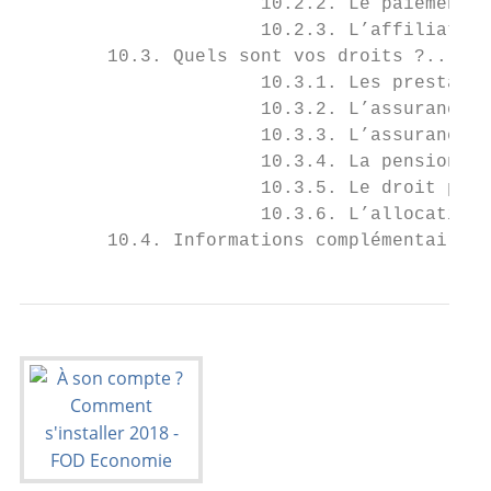
                      10.2.2. Le paiement d
                      10.2.3. L’affiliation
        10.3. Quels sont vos droits ?......
                      10.3.1. Les prestatio
                      10.3.2. L’assurance m
                      10.3.3. L’assurance m
                      10.3.4. La pension...
                      10.3.5. Le droit pass
                      10.3.6. L’allocation 
        10.4. Informations complémentaires.