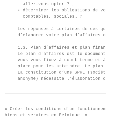
       allez-vous opter ? ;

     • déterminer les obligations de votre 
       comptables, sociales… ?

     Les réponses à certaines de ces questi
     d’élaborer votre plan d’affaires ou « 
     1.3. Plan d’affaires et plan financier

     Le plan d’affaires est le document dan
     vous vous fixez à court terme et à lon
     place pour les atteindre. Le plan fina
     La constitution d’une SPRL (société pr
     anonyme) nécessite l’élaboration d’un 
« Créer les conditions d’un fonctionnement 
biens et services en Belgique. »
