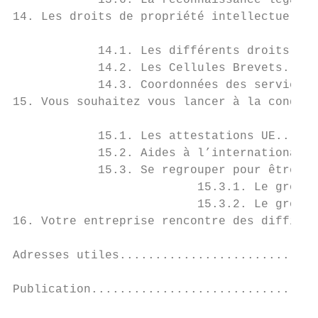
            13.6. La reconnaissance légale 
14. Les droits de propriété intellectuelle.
            14.1. Les différents droits de 
            14.2. Les Cellules Brevets.....
            14.3. Coordonnées des services 
15. Vous souhaitez vous lancer à la conquêt
            15.1. Les attestations UE......
            15.2. Aides à l’internationalis
            15.3. Se regrouper pour être pl
                          15.3.1. Le groupe
                          15.3.2. Le groupe
16. Votre entreprise rencontre des difficul
Adresses utiles............................
Publication................................