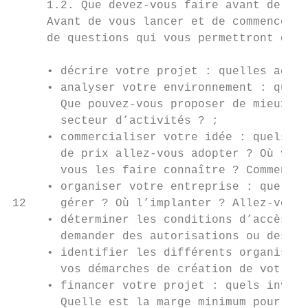
     1.2. Que devez-vous faire avant de lan
     Avant de vous lancer et de commencer v
     de questions qui vous permettront d’af
     • décrire votre projet : quelles activ
     • analyser votre environnement : quels
       Que pouvez-vous proposer de mieux ? 
       secteur d’activités ? ;

     • commercialiser votre idée : quels pr
       de prix allez-vous adopter ? Où vos 
       vous les faire connaître ? Comment g
     • organiser votre entreprise : quel se
12     gérer ? Où l’implanter ? Allez-vous 
     • déterminer les conditions d’accès à 
       demander des autorisations ou des li
     • identifier les différents organismes
       vos démarches de création de votre e
     • financer votre projet : quels invest
       Quelle est la marge minimum pour cou