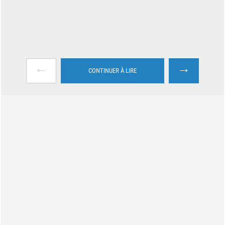
←
→
CONTINUER À LIRE