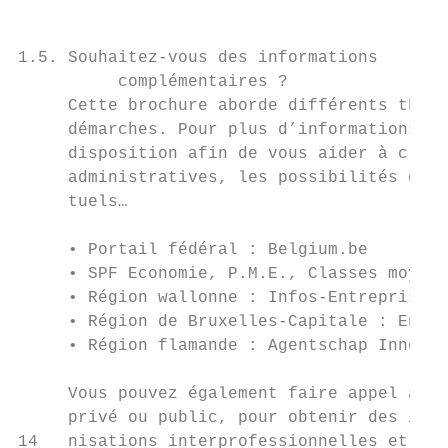
1.5. Souhaitez-vous des informations

          complémentaires ?

     Cette brochure aborde différents thème
     démarches. Pour plus d’informations, l
     disposition afin de vous aider à clari
     administratives, les possibilités de f
     tuels…

     • Portail fédéral : Belgium.be

     • SPF Economie, P.M.E., Classes moyenn
     • Région wallonne : Infos-Entreprises

     • Région de Bruxelles-Capitale : Entre
     • Région flamande : Agentschap Innover
     Vous pouvez également faire appel à de
     privé ou public, pour obtenir des info
14   nisations interprofessionnelles et pro