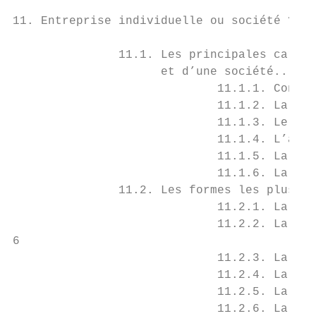
11. Entreprise individuelle ou société ?...
               11.1. Les principales caract
                     et d’une société......
                             11.1.1. Consti
                             11.1.2. La res
                             11.1.3. Le rég
                             11.1.4. L’appe
                             11.1.5. La coo
                             11.1.6. La con
               11.2. Les formes les plus co
                             11.2.1. La soc
                             11.2.2. La soc
6

                             11.2.3. La soc
                             11.2.4. La soc
                             11.2.5. La soc
                             11.2.6. La soc