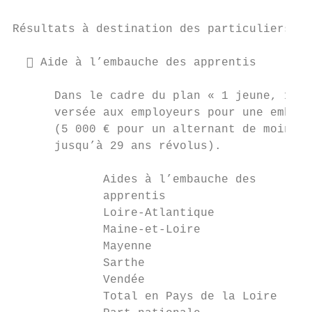
Résultats à destination des particuliers en
   Aide à l’embauche des apprentis

      Dans le cadre du plan « 1 jeune, 1 so
      versée aux employeurs pour une embauc
      (5 000 € pour un alternant de moins d
      jusqu’à 29 ans révolus).

             Aides à l’embauche des      No
             apprentis                     
             Loire-Atlantique              
             Maine-et-Loire                
             Mayenne                       
             Sarthe                        
             Vendée                        
             Total en Pays de la Loire     