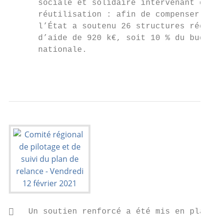
      sociale et solidaire intervenant dans
      réutilisation : afin de compenser la 
      l’État a soutenu 26 structures région
      d’aide de 920 k€, soit 10 % du budget
      nationale.

                                           
   Un soutien renforcé a été mis en place 