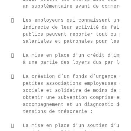
      an supplémentaire avant de commercer 
     Les employeurs qui connaissent une fe
      indirecte de leur activité du fait de
      publics peuvent reporter tout ou part
      salariales et patronales pour les éch
     La mise en place d’un crédit d’impôt 
      à une partie des loyers dus par leurs
     La création d’un fonds d’urgence « Ur
      petites associations employeuses et l
      sociale et solidaire de moins de 10 s
      obtenir une subvention comprise entre
      accompagnement et un diagnostic dédié
      tensions de trésorerie ;

     La mise en place d’un soutien d’urgen