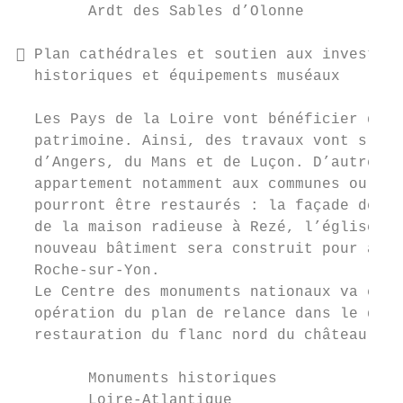
        Ardt des Sables d’Olonne           
 Plan cathédrales et soutien aux investiss
  historiques et équipements muséaux

  Les Pays de la Loire vont bénéficier de 1
  patrimoine. Ainsi, des travaux vont s’eng
  d’Angers, du Mans et de Luçon. D’autres m
  appartement notamment aux communes ou aux
  pourront être restaurés : la façade de la
  de la maison radieuse à Rezé, l’église Sa
  nouveau bâtiment sera construit pour accu
  Roche-sur-Yon.

  Le Centre des monuments nationaux va égal
  opération du plan de relance dans le doma
  restauration du flanc nord du château d’A
        Monuments historiques              
        Loire-Atlantique                   