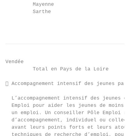
         Mayenne                           
         Sarthe                            
                                           
Vendée                                     
         Total en Pays de la Loire         
 Accompagnement intensif des jeunes par Pô
  L’accompagnement intensif des jeunes est 
  Emploi pour aider les jeunes de moins de 
  un emploi. Un conseiller Pôle Emploi spéc
  d’accompagnement, individuel ou collectif
  avant leurs points forts et leurs atouts,
  techniques de recherche d’emploi, pour le