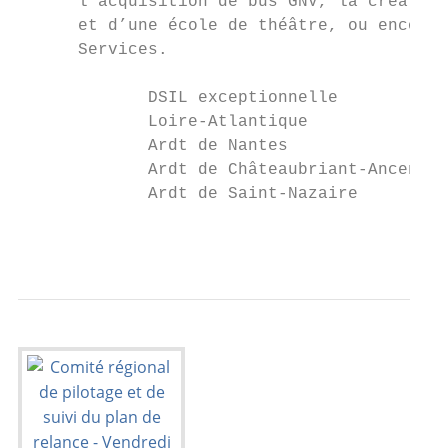
      l’acquisition de bus GNV, la création
      et d’une école de théâtre, ou encore 
      Services.

             DSIL exceptionnelle           
             Loire-Atlantique              
             Ardt de Nantes                
             Ardt de Châteaubriant-Ancenis 
             Ardt de Saint-Nazaire         
                                           