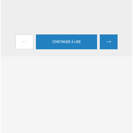
←
→
CONTINUER À LIRE