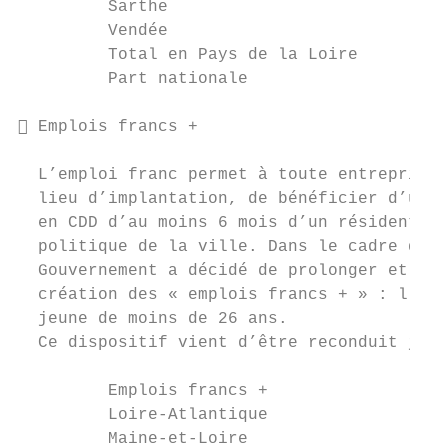
         Sarthe                            
         Vendée                            
         Total en Pays de la Loire         
         Part nationale                    
 Emplois francs +

  L’emploi franc permet à toute entreprise 
  lieu d’implantation, de bénéficier d’une 
  en CDD d’au moins 6 mois d’un résident d’
  politique de la ville. Dans le cadre du p
  Gouvernement a décidé de prolonger et de 
  création des « emplois francs + » : l’aid
  jeune de moins de 26 ans.

  Ce dispositif vient d’être reconduit jusq
         Emplois francs +                No
         Loire-Atlantique                  
         Maine-et-Loire                    