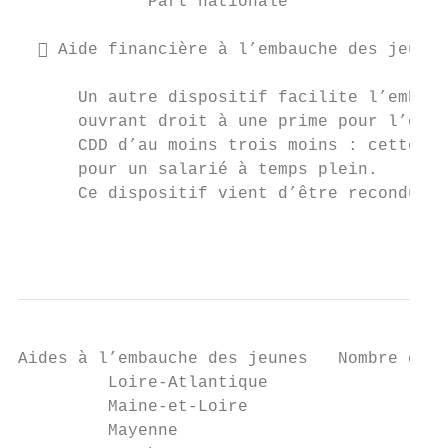
             Part nationale                
   Aide financière à l’embauche des jeunes

      Un autre dispositif facilite l’embauc
      ouvrant droit à une prime pour l’empl
      CDD d’au moins trois moins : cette pr
      pour un salarié à temps plein.

      Ce dispositif vient d’être reconduit 
                                           
Aides à l’embauche des jeunes   Nombre d’ai
         Loire-Atlantique                  
         Maine-et-Loire                    
         Mayenne                           