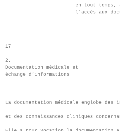
                        en tout temps, acco
                        l’accès aux documen
17

2.

Documentation médicale et

échange d’informations                     
                                           
La documentation médicale englobe des infor
                                           
et des connaissances cliniques concernant l
                                           
Elle a pour vocation la documentation ainsi