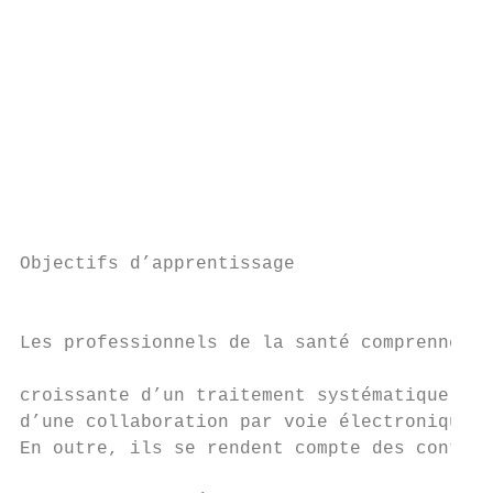
                                           
                                           
                                           
                                           
                                           
                                           
                                           
                                           
Objectifs d’apprentissage                  
                                           
                                           
Les professionnels de la santé comprennent 
                                           
croissante d’un traitement systématique de 
d’une collaboration par voie électronique a
En outre, ils se rendent compte des contrib