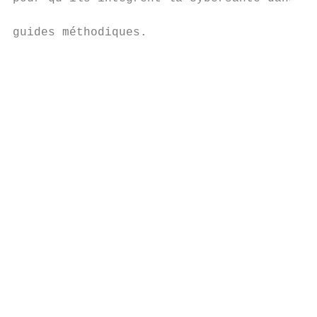
                                           
guides méthodiques.                        
                                           
                                           
                                           
                                           
                                           
                                           
                                           
                                           
                                           
                                           
                                           
                                           
                                           
                                           
                                           
                                           