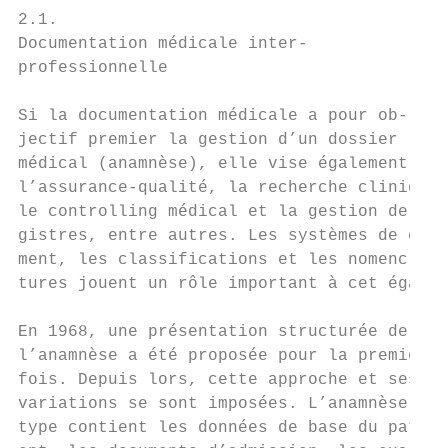
2.1.

Documentation médicale inter-              
professionnelle                            
                                           
Si la documentation médicale a pour ob-    
jectif premier la gestion d’un dossier     
médical (anamnèse), elle vise également    
l’assurance-qualité, la recherche clinique,
le controlling médical et la gestion de re-
gistres, entre autres. Les systèmes de clas
ment, les classifications et les nomencla- 
tures jouent un rôle important à cet égard.
                                           
En 1968, une présentation structurée de    
l’anamnèse a été proposée pour la première 
fois. Depuis lors, cette approche et ses   
variations se sont imposées. L’anamnèse    
type contient les données de base du pati- 