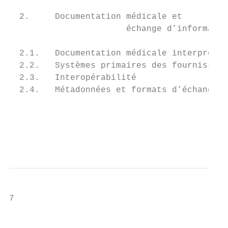
                                           
  2.     Documentation médicale et

		       échange d’informations                               16

  2.1.   Documentation médicale interprofes
  2.2.   Systèmes primaires des fournisseurs de prestations   19   		 (inter)nationaux     
  2.3.   Interopérabilité                  
  2.4.   Métadonnées et formats d’échange  
                                           
                                           
                                           
                                           
7

                                           