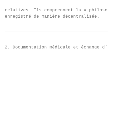
                                           
relatives. Ils comprennent la « philosophie
enregistré de manière décentralisée.
2. Documentation médicale et échange d’info
                                           
                                           
                                           
                                           
                                           
                                           
                                           
                                           
                                           