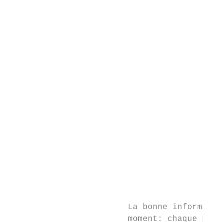
                                           
                                           
                                           
                                           
                                           
                                           
                                           
                                           
                                           
                                           
                                           
                                           
                                           
                                           
                                           
                        La bonne informatio
                        moment: chaque pati