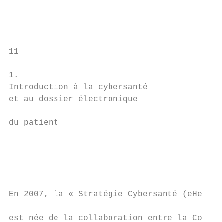
11

1.

Introduction à la cybersanté

et au dossier électronique                 
du patient                                 
                                           
                                           
                                           
                                           
                                           
En 2007, la « Stratégie Cybersanté (eHealth
est née de la collaboration entre la Conféd