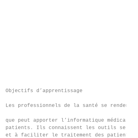
                                           
                                           
                                           
                                           
                                           
                                           
                                           
                                           
                                           
                                           
Objectifs d’apprentissage                  
Les professionnels de la santé se rendent c
                                           
que peut apporter l’informatique médicale d
patients. Ils connaissent les outils servan
et à faciliter le traitement des patients a