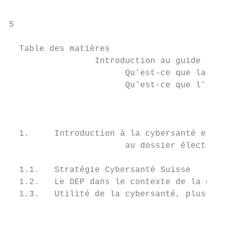
5

  Table des matières

		 Introduction au guide                                       6      3.     Les bases du dossier électronique du patient                  24

		       Qu’est-ce que la cybersanté?                          8

		       Qu’est-ce que l’informatique médicale ?               8     3.1.    Organisation, structure et terminologie du DEP                26

                                           
                                           
                                                                   		        du DEP et mise
  1.     Introduction à la cybersanté et   
		       au dossier électronique du patient                   10

  1.1.   Stratégie Cybersanté Suisse       
  1.2.   Le DEP dans le contexte de la cybe
  1.3.   Utilité de la cybersanté, plus-value et risques      13   		        dans la pratiq
                                           