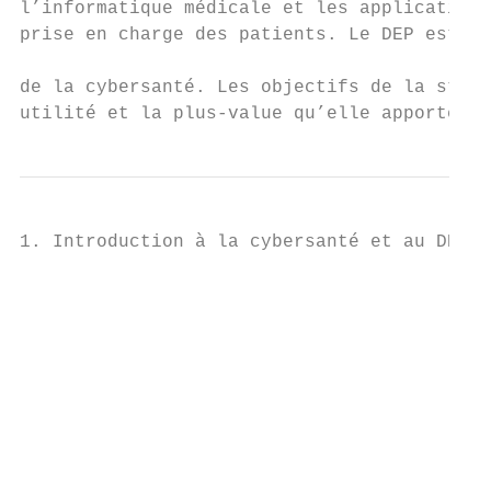
l’informatique médicale et les applications
prise en charge des patients. Le DEP est un
                                           
de la cybersanté. Les objectifs de la strat
utilité et la plus-value qu’elle apporte so
1. Introduction à la cybersanté et au DEP  
                                           
                                           
                                           
                                           
                                           
                                           
                                           