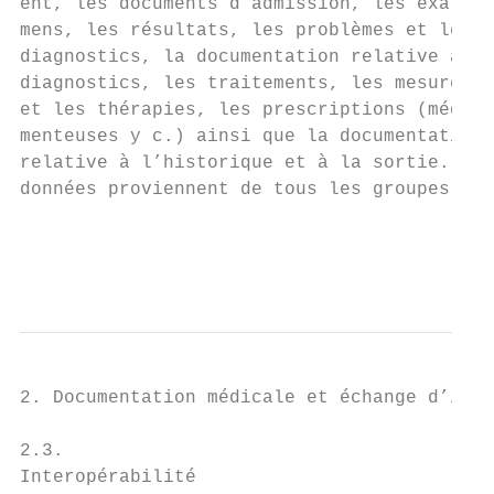
ent, les documents d’admission, les exa-   
mens, les résultats, les problèmes et les  
diagnostics, la documentation relative aux 
diagnostics, les traitements, les mesures  
et les thérapies, les prescriptions (médica
menteuses y c.) ainsi que la documentation 
relative à l’historique et à la sortie. Les
données proviennent de tous les groupes    
                                           
                                           
                                           
2. Documentation médicale et échange d’info
2.3.                                       
Interopérabilité                           