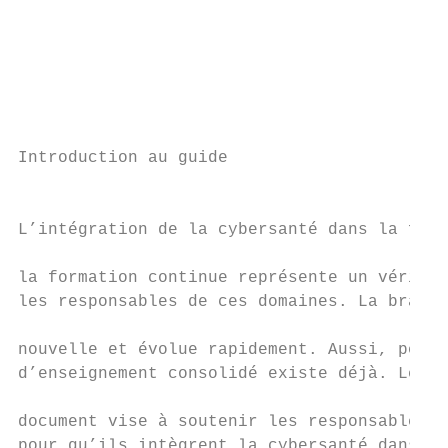
                                           
                                           
                                           
                                           
                                           
                                           
Introduction au guide                      
                                           
                                           
L’intégration de la cybersanté dans la form
                                           
la formation continue représente un véritab
les responsables de ces domaines. La branch
                                           
nouvelle et évolue rapidement. Aussi, peu d
d’enseignement consolidé existe déjà. Le pr
                                           
document vise à soutenir les responsables d
pour qu’ils intègrent la cybersanté dans le