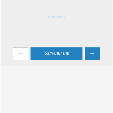
←
→
CONTINUER À LIRE