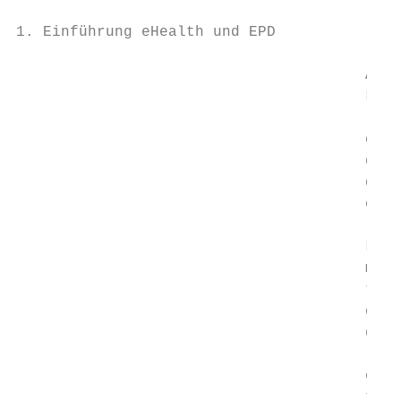
1. Einführung eHealth und EPD

                                       Avan
                                       Les 
                                       riti
                                       cinq
                                       de l
                                       doma
                                       et c
                                           
                                       La c
                                       mett
                                       teur
                                       de s
                                       de t
                                       l’en
                                       elle
                                       tion