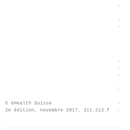
                                       d’év
                                       semb
                                       doss
                                       en p
                                       trod
                                       (DEP
                                       Il s
                                       on d
                                       comp
                                       déci
                                       « Sw
                                       anné
                                           
© eHealth Suisse                       capa
2e édition, novembre 2017, 311.213.f   au m