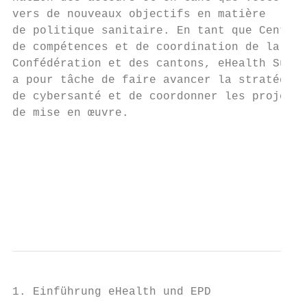
vers de nouveaux objectifs en matière      
de politique sanitaire. En tant que Centre 
de compétences et de coordination de la    
Confédération et des cantons, eHealth Suiss
a pour tâche de faire avancer la stratégie 
de cybersanté et de coordonner les projets 
de mise en œuvre.                          
                                           
                                           
                                           
                                           
                                           
                                           
1. Einführung eHealth und EPD              