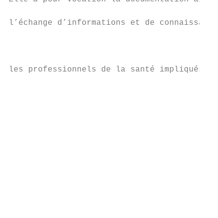
                                           
l’échange d’informations et de connaissance
                                           
                                           
                                           
les professionnels de la santé impliqués.  
                                           
                                           
                                           
                                           
                                           
                                           
                                           
                                           
                                           
                                           
                                           