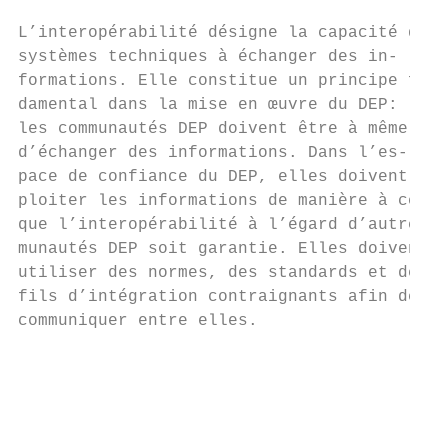
L’interopérabilité désigne la capacité des 
systèmes techniques à échanger des in-     
formations. Elle constitue un principe fon-
damental dans la mise en œuvre du DEP:     
les communautés DEP doivent être à même    
d’échanger des informations. Dans l’es-    
pace de confiance du DEP, elles doivent ex-
ploiter les informations de manière à ce   
que l’interopérabilité à l’égard d’autres c
munautés DEP soit garantie. Elles doivent  
utiliser des normes, des standards et des p
fils d’intégration contraignants afin de   
communiquer entre elles.                   
                                           
                                           
                                           
                                           
                                           