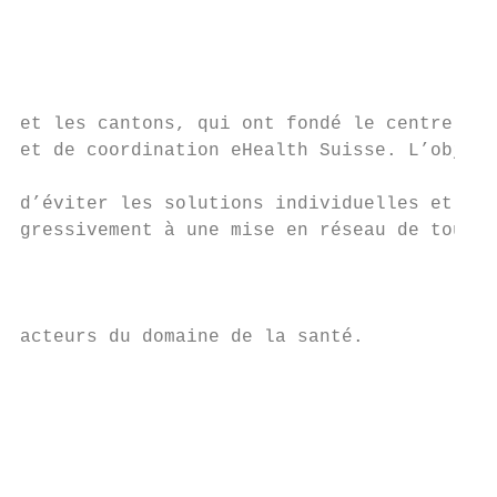
                                           
                                           
                                           
et les cantons, qui ont fondé le centre de 
et de coordination eHealth Suisse. L’object
d’éviter les solutions individuelles et de 
gressivement à une mise en réseau de tous l
                                           
                                           
                                           
acteurs du domaine de la santé.            
                                           
                                           
                                           
                                           