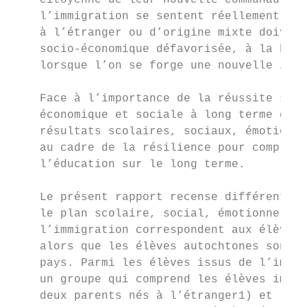
    citoyenne de leur nouvelle communauté. 
    l’immigration se sentent réellement bie
    à l’étranger ou d’origine mixte doivent
    socio-économique défavorisée, à la barr
    lorsque l’on se forge une nouvelle iden
    Face à l’importance de la réussite scol
    économique et sociale à long terme des 
    résultats scolaires, sociaux, émotionne
    au cadre de la résilience pour comprend
    l’éducation sur le long terme.

    Le présent rapport recense différents t
    le plan scolaire, social, émotionnel et
    l’immigration correspondent aux élèves 
    alors que les élèves autochtones sont d
    pays. Parmi les élèves issus de l’immig
    un groupe qui comprend les élèves immig
    deux parents nés à l’étranger1) et les 