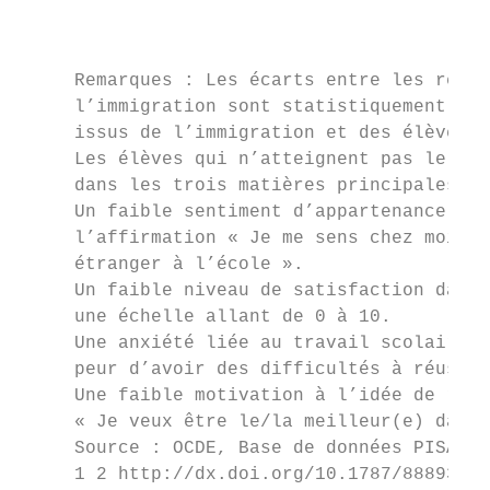
                                           
     Remarques : Les écarts entre les résul
     l’immigration sont statistiquement sig
     issus de l’immigration et des élèves d
     Les élèves qui n’atteignent pas le seu
     dans les trois matières principales du
     Un faible sentiment d’appartenance à l
     l’affirmation « Je me sens chez moi à 
     étranger à l’école ».

     Un faible niveau de satisfaction dans 
     une échelle allant de 0 à 10.

     Une anxiété liée au travail scolaire é
     peur d’avoir des difficultés à réussir
     Une faible motivation à l’idée de réus
     « Je veux être le/la meilleur(e) dans 
     Source : OCDE, Base de données PISA 20
     1 2 http://dx.doi.org/10.1787/88893368