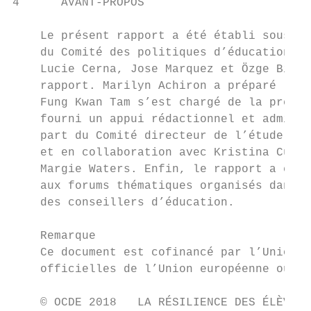
4      AVANT-PROPOS

    Le présent rapport a été établi sous la
    du Comité des politiques d’éducation. I
    Lucie Cerna, Jose Marquez et Özge Bilgi
    rapport. Marilyn Achiron a préparé le t
    Fung Kwan Tam s’est chargé de la présen
    fourni un appui rédactionnel et adminis
    part du Comité directeur de l’étude à l
    et en collaboration avec Kristina Cunni
    Margie Waters. Enfin, le rapport a été 
    aux forums thématiques organisés dans l
    des conseillers d’éducation.

    Remarque

    Ce document est cofinancé par l’Union e
    officielles de l’Union européenne ou de
    © OCDE 2018   LA RÉSILIENCE DES ÉLÈVES 