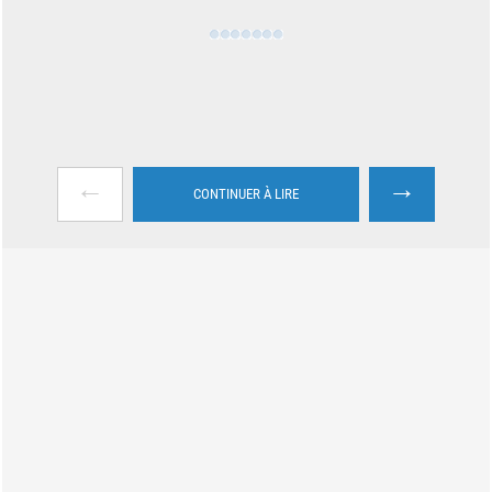
←
→
CONTINUER À LIRE