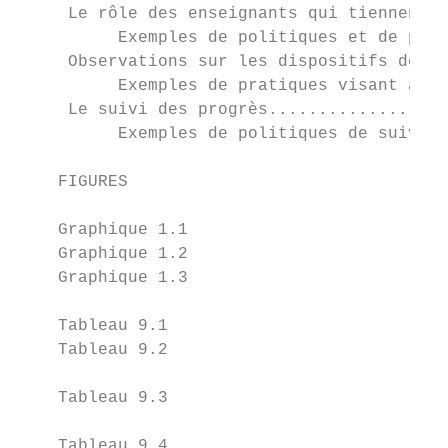
     Le rôle des enseignants qui tiennent c
          Exemples de politiques et de prat
     Observations sur les dispositifs de me
          Exemples de pratiques visant à pr
     Le suivi des progrès..................
          Exemples de politiques de suivi..
    FIGURES

    Graphique 1.1                       Rés
    Graphique 1.2                       Ris
    Graphique 1.3                       Che
    Tableau 9.1                         L’i
    Tableau 9.2                         Les
                                        che
    Tableau 9.3                         Les
                                        che
    Tableau 9.4                         L’i