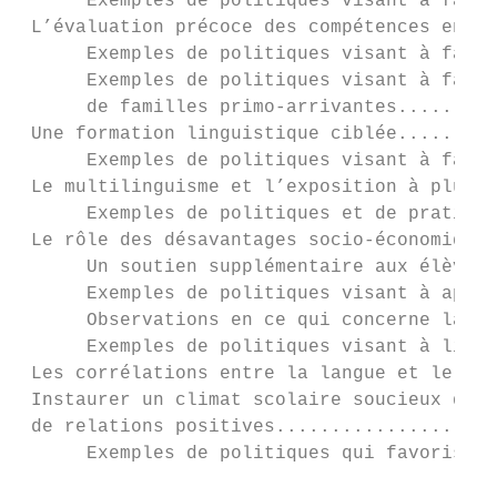
      Exemples de politiques visant à favor
 L’évaluation précoce des compétences en la
      Exemples de politiques visant à favor
      Exemples de politiques visant à favor
      de familles primo-arrivantes.........
 Une formation linguistique ciblée.........
      Exemples de politiques visant à favor
 Le multilinguisme et l’exposition à plus d
      Exemples de politiques et de pratique
 Le rôle des désavantages socio-économiques
      Un soutien supplémentaire aux élèves 
      Exemples de politiques visant à appor
      Observations en ce qui concerne la co
      Exemples de politiques visant à limit
 Les corrélations entre la langue et le sta
 Instaurer un climat scolaire soucieux du b
 de relations positives....................
      Exemples de politiques qui favorisent