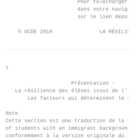
                       Pour télécharger le 
                       dans votre navigateu
                       sur le lien depuis l
    © OCDE 2018               LA RÉSILIENCE
7

                     Présentation –

   La résilience des élèves issus de l’immi
       Les facteurs qui déterminent le bien
Note

Cette section est une traduction de la vers
of students with an immigrant background: F
conformément à la version originale du rapp