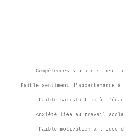
                                           
                                           
                                           
                                           
                                           
                                           
                                           
          Compétences scolaires insuffisant
     Faible sentiment d'appartenance à l'éc
           Faible satisfaction à l'égard de
          Anxiété liée au travail scolaire 
           Faible motivation à l'idée de ré