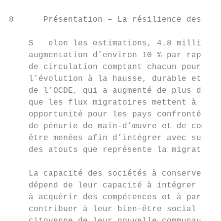
8      Présentation – La résilience des élè
    S   elon les estimations, 4.8 millions 
    augmentation d’environ 10 % par rapport
    de circulation comptant chacun pour un 
    l’évolution à la hausse, durable et con
    de l’OCDE, qui a augmenté de plus de 30
    que les flux migratoires mettent à rude
    opportunité pour les pays confrontés au
    de pénurie de main-d’œuvre et de compét
    être menées afin d’intégrer avec succès
    des atouts que représente la migration.

    La capacité des sociétés à conserver un
    dépend de leur capacité à intégrer les 
    à acquérir des compétences et à partici
    contribuer à leur bien-être social et é