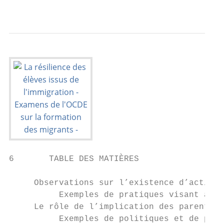
                                           
6       TABLE DES MATIÈRES

     Observations sur l’existence d’activit
          Exemples de pratiques visant à en
     Le rôle de l’implication des parents..
          Exemples de politiques et de prat