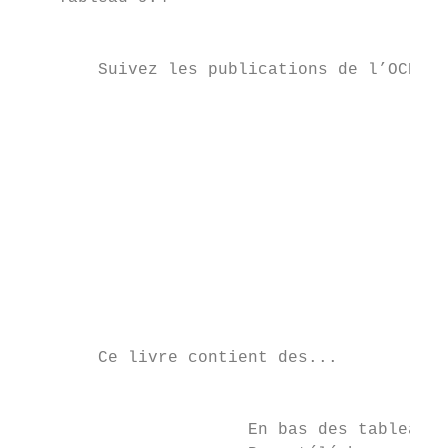
                                        de 
        Suivez les publications de l’OCDE s
                                           
                                           
                                           
                                           
                                           
                                           
        Ce livre contient des...           
                                           
                       En bas des tableaux 