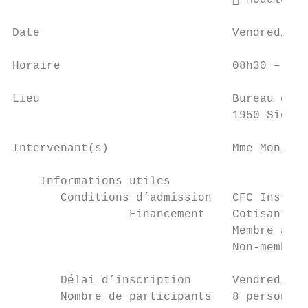
                                 Module pr
Date                            Vendredi 1e
Horaire                         08h30 – 16h
Lieu                            Bureau des 
                                1950 Sion

Intervenant(s)                  Mme Monika 
    Informations utiles

       Conditions d’admission   CFC Install
                 Financement    Cotisant Co
                                Membre asso
                                Non-membre 
       Délai d’inscription      Vendredi 14
       Nombre de participants   8 personnes