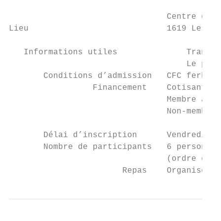
                                Centre de f
Lieu                            1619 Les Pa
   Informations utiles              Transpo
                                    Le part
       Conditions d’admission   CFC ferblan
                 Financement    Cotisant Co
                                Membre asso
                                Non-membre 
       Délai d’inscription      Vendredi 18
       Nombre de participants   6 personnes
                                (ordre chro
                       Repas    Organisé et