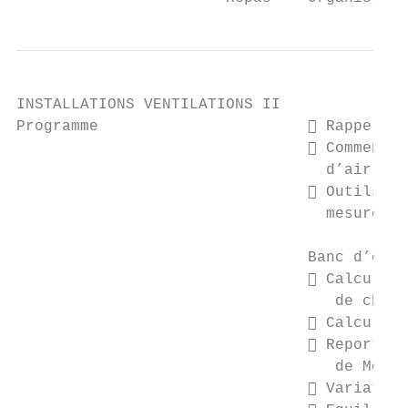
INSTALLATIONS VENTILATIONS II

Programme                        Rappel de
                                 Comment e
                                  d’air

                                 Outils et
                                  mesures (
                                Banc d’essa
                                 Calcul du
                                   de chale
                                 Calcul de
                                 Report de
                                   de Molie
                                 Variation