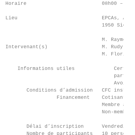
Horaire                         08h00 – 12h
Lieu                            EPCAs, Atel
                                1950 Sion

                                M. Raymond 
Intervenant(s)                  M. Rudy Gol
                                M. Florian 
    Informations utiles             Certifi
                                    parfait
                                    Avoir s
       Conditions d’admission   CFC install
                 Financement    Cotisant Co
                                Membre asso
                                Non-membre 
       Délai d’inscription      Vendredi 18
       Nombre de participants   10 personne