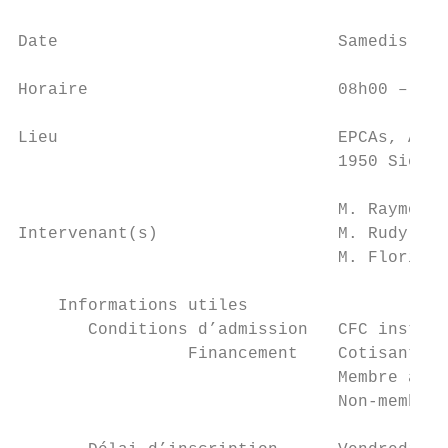
Date                            Samedis 12 
Horaire                         08h00 – 17h
Lieu                            EPCAs, Atel
                                1950 Sion

                                M. Raymond 
Intervenant(s)                  M. Rudy Gol
                                M. Florian 
    Informations utiles

       Conditions d’admission   CFC install
                 Financement    Cotisant Co
                                Membre asso
                                Non-membre 