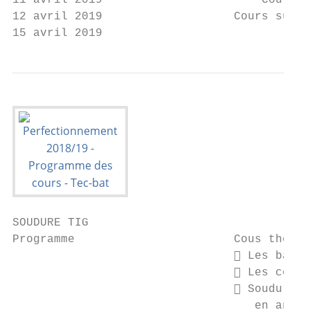
11 avril 2019                       Cours h
12 avril 2019                   Cours sur l
15 avril 2019                           Per
SOUDURE TIG

Programme                       Cous théori
                                 Les bases
                                 Les conna
                                 Soudure A
                                   en angle