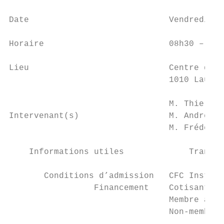
Date                            Vendredi 8 
Horaire                         08h30 – 16h
Lieu                            Centre de f
                                1010 Lausan
                                M. Thierry 
Intervenant(s)                  M. Andréas 
                                M. Frédéric
    Informations utiles             Transpo
       Conditions d’admission   CFC Install
                 Financement    Cotisant Co
                                Membre asso
                                Non-membre 