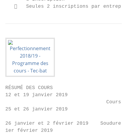
      Seules 2 inscriptions par entreprise
RÉSUMÉ DES COURS

12 et 19 janvier 2019                    So
                                  Cours pla
25 et 26 janvier 2019

                                          f
26 janvier et 2 février 2019    Soudure mon
1er février 2019                          P