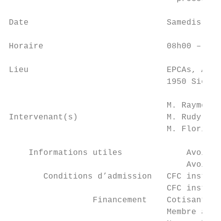
Date                            Samedis 26 
Horaire                         08h00 – 17h
Lieu                            EPCAs, Atel
                                1950 Sion

                                M. Raymond 
Intervenant(s)                  M. Rudy Gol
                                M. Florian 
    Informations utiles             Avoir s
                                    Avoir d
       Conditions d’admission   CFC install
                                CFC install
                 Financement    Cotisant Co
                                Membre asso