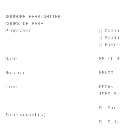
SOUDURE FERBLANTIER

COURS DE BASE

Programme                        Connaissa
                                 Soudure e
                                 Fabricati
Date                            08 et 09 ma
Horaire                         08h00 – 17h
Lieu                            EPCAs - Ate
                                1950 Sion

                                M. Mario La
Intervenant(s)

                                M. Didier R