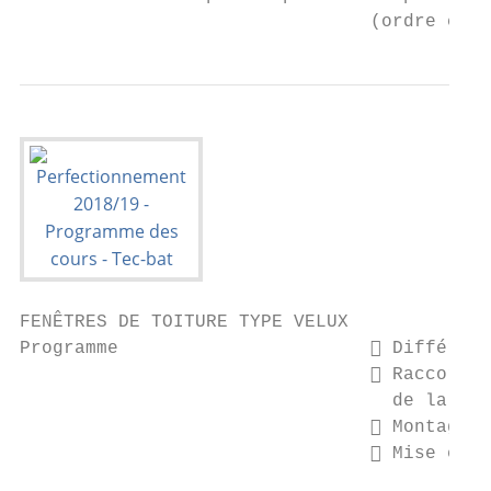
                                (ordre chro
FENÊTRES DE TOITURE TYPE VELUX

Programme                        Différent
                                 Raccordem
                                  de la sou
                                 Montage e
                                 Mise en s