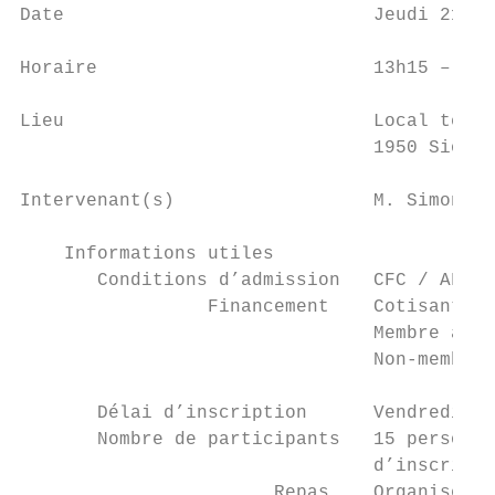
Date                            Jeudi 21 fé
Horaire                         13h15 – 17h
Lieu                            Local tec-b
                                1950 Sion

Intervenant(s)                  M. Simon Gr
    Informations utiles

       Conditions d’admission   CFC / AFP d
                 Financement    Cotisant Co
                                Membre asso
                                Non-membre 
       Délai d’inscription      Vendredi 18
       Nombre de participants   15 personne
                                d’inscripti
                       Repas    Organisé et