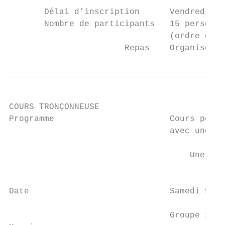
       Délai d’inscription      Vendredi 15
       Nombre de participants   15 personne
                                (ordre chro
                       Repas    Organisé et
COURS TRONÇONNEUSE

Programme                       Cours pour 
                                avec une tr
                                    Une att
                                         dé
Date                            Samedi 9 ma
                                Groupe 1 : 