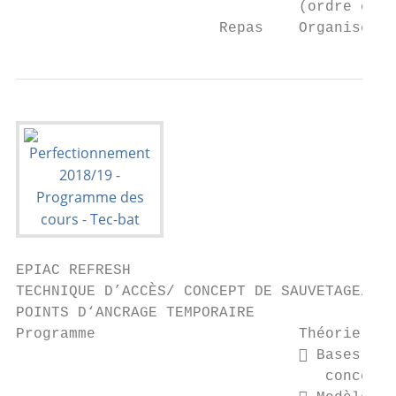
                                (ordre chro
                       Repas    Organisé et
EPIAC REFRESH

TECHNIQUE D’ACCÈS/ CONCEPT DE SAUVETAGE/

POINTS D‘ANCRAGE TEMPORAIRE

Programme                       Théorie

                                 Bases jur
                                   concept 