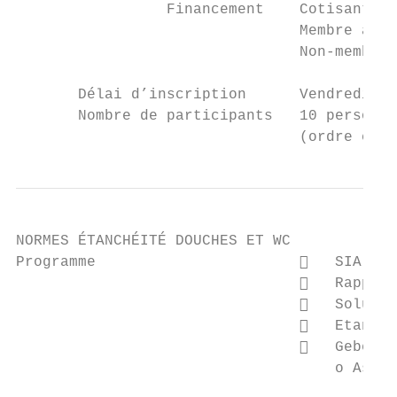
                 Financement    Cotisant Co
                                Membre asso
                                Non-membre 
       Délai d’inscription      Vendredi 15
       Nombre de participants   10 personne
                                (ordre chro
NORMES ÉTANCHÉITÉ DOUCHES ET WC

Programme                          SIA 181
                                   Rappel 
                                   Solutio
                                   Etanché
                                   Geberit
                                    o Assor
                                        fon