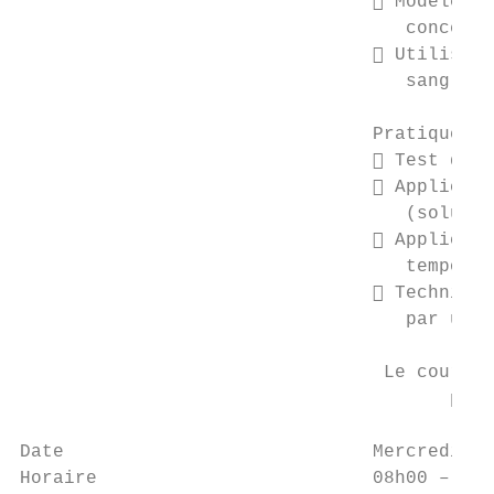
                                 Modèles d
                                   concept 
                                 Utilisati
                                   sangle d
                                Pratique

                                 Test du m
                                 Applicati
                                   (solutio
                                 Applicati
                                   temporai
                                 Technique
                                   par une 
                                 Le cours d
                                       part
Date                            Mercredi 13
Horaire                         08h00 – 16h