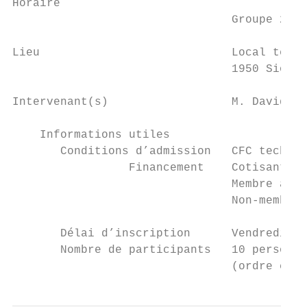
Horaire

                                Groupe 2 : 
Lieu                            Local tec-b
                                1950 Sion

Intervenant(s)                  M. David Sa
    Informations utiles

       Conditions d’admission   CFC techniq
                 Financement    Cotisant Co
                                Membre asso
                                Non-membre 
       Délai d’inscription      Vendredi 15
       Nombre de participants   10 personne
                                (ordre chro