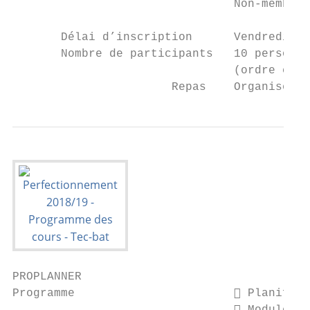
                                Non-membre 
       Délai d’inscription      Vendredi 14
       Nombre de participants   10 personne
                                (ordre chro
                       Repas    Organisé et
PROPLANNER

Programme                        Planifica