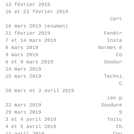
13 février 2019                         EPI
16 et 23 février 2019

                                   Certific
16 mars 2019 (examen)

21 février 2019                  Fenêtre de
7 et 14 mars 2019                 Installat
8 mars 2019                    Normes étanc
9 mars 2019                          Cours 
8 et 9 mars 2019                 Soudure fe
14 mars 2019                             EP
15 mars 2019                     Technique 
                                      Cours
20 mars et 3 avril 2019

                                  (en parti
22 mars 2019                    Soudure PE 
29 mars 2019                          Systè
3 et 4 avril 2019                 Toiture m
4 et 5 avril 2019                    Chario