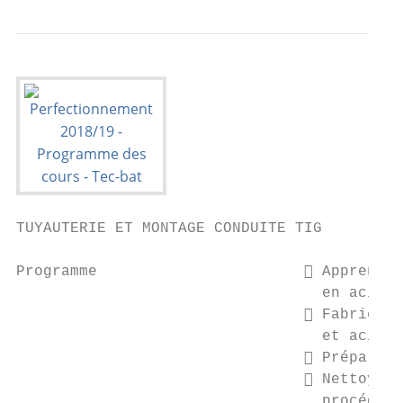
TUYAUTERIE ET MONTAGE CONDUITE TIG

Programme                        Apprendre
                                  en acier 
                                 Fabricati
                                  et acier 
                                 Préparati
                                 Nettoyage
                                  procédé é