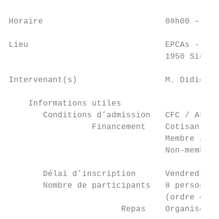
Horaire                         08h00 – 17h
Lieu                            EPCAs - Ate
                                1950 Sion

Intervenant(s)                  M. Didier R
    Informations utiles

       Conditions d’admission   CFC / AFP d
                 Financement    Cotisant Co
                                Membre asso
                                Non-membre 
       Délai d’inscription      Vendredi 14
       Nombre de participants   8 personnes
                                (ordre chro
                       Repas    Organisé et