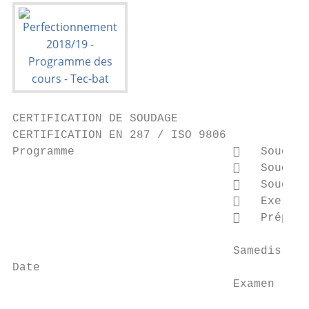
CERTIFICATION DE SOUDAGE

CERTIFICATION EN 287 / ISO 9806

Programme                          Soudure
                                   Soudure
                                   Soudure
                                   Exercic
                                   Prépara
                                Samedis 16 
Date

                                Examen : Sa