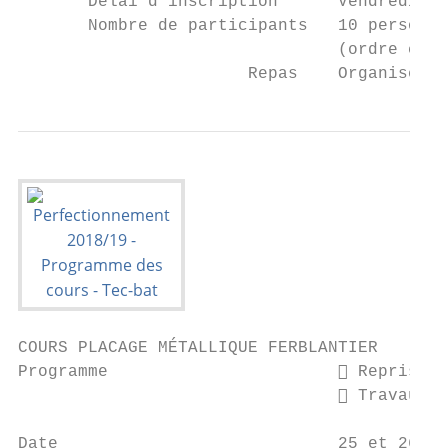
       Délai d’inscription      Vendredi 14
       Nombre de participants   10 personne
                                (ordre chro
                       Repas    Organisé et
COURS PLACAGE MÉTALLIQUE FERBLANTIER

Programme                        Reprise d
                                 Travaux s
Date                            25 et 26 ja