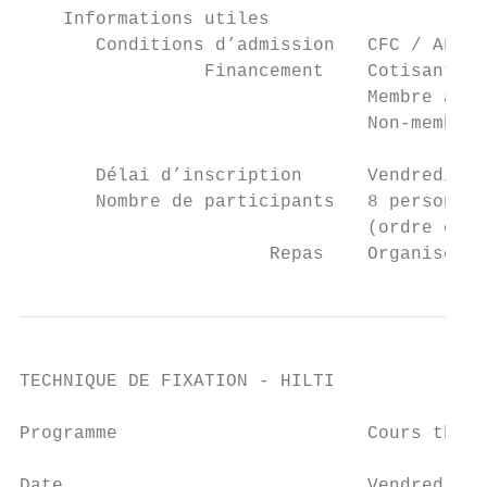
    Informations utiles

       Conditions d’admission   CFC / AFP d
                 Financement    Cotisant Co
                                Membre asso
                                Non-membre 
       Délai d’inscription      Vendredi 15
       Nombre de participants   8 personnes
                                (ordre chro
                       Repas    Organisé et
TECHNIQUE DE FIXATION - HILTI

Programme                       Cours théor
Date                            Vendredi 15