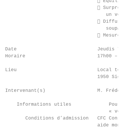
                                 Equilibra
                                 Surpressi
                                   un volum
                                 Diffusion
                                   soupapes
                                 Mesures a
Date                            Jeudis 7 et
Horaire                         17h00 – 20h
Lieu                            Local tec-b
                                1950 Sion

Intervenant(s)                  M. Frédéric
    Informations utiles             Pour le
                                    « venti
       Conditions d’admission   CFC Constru
                                aide monteu