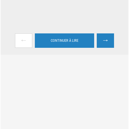
←
→
CONTINUER À LIRE