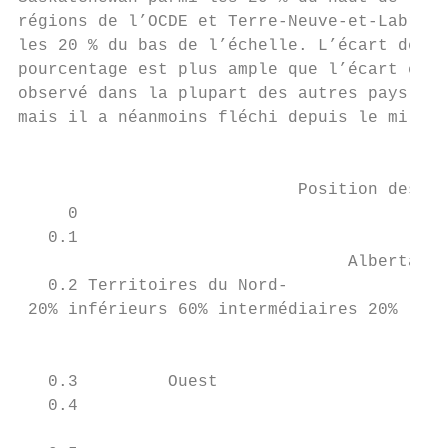
régions de l’OCDE et Terre-Neuve-et-Labrado
les 20 % du bas de l’échelle. L’écart de 7.
pourcentage est plus ample que l’écart entr
observé dans la plupart des autres pays de 
mais il a néanmoins fléchi depuis le milieu
                                        GRA
                            Position des ré
     0

   0.1                                     
                                 Alberta   
   0.2 Territoires du Nord-

 20% inférieurs 60% intermédiaires 20%

                                           
   0.3         Ouest

   0.4                                     
                                           