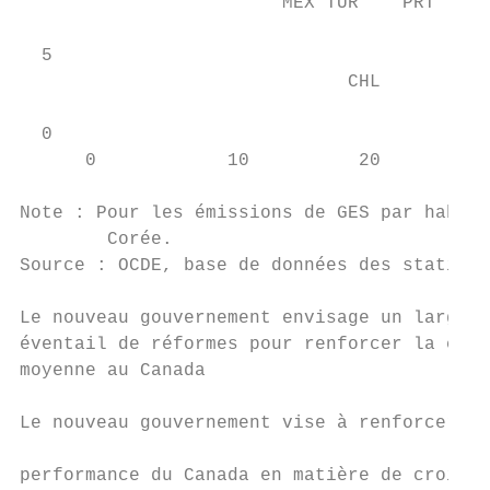
                        MEX TUR    PRT

                                          E
  5                                        
                              CHL

  0

      0            10          20          
                                           
Note : Pour les émissions de GES par habita
        Corée.

Source : OCDE, base de données des statisti
Le nouveau gouvernement envisage un large  
éventail de réformes pour renforcer la clas
moyenne au Canada                          
                                           
Le nouveau gouvernement vise à renforcer la

                                           
performance du Canada en matière de croissa