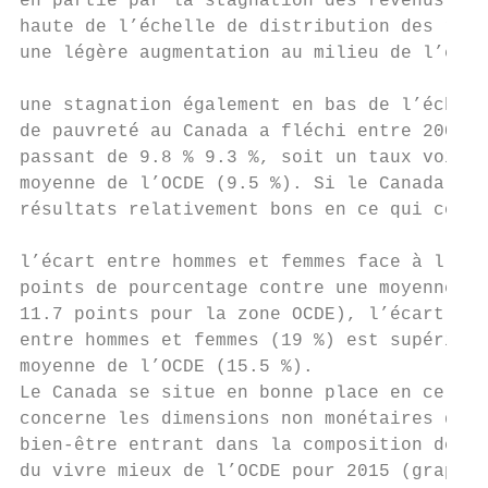
en partie par la stagnation des revenus à l
haute de l’échelle de distribution des reve
une légère augmentation au milieu de l’éche
                                           
une stagnation également en bas de l’échell
de pauvreté au Canada a fléchi entre 2007 e
passant de 9.8 % 9.3 %, soit un taux voisin
moyenne de l’OCDE (9.5 %). Si le Canada obt
résultats relativement bons en ce qui conce
                                           
l’écart entre hommes et femmes face à l’emp
points de pourcentage contre une moyenne de

11.7 points pour la zone OCDE), l’écart de 
entre hommes et femmes (19 %) est supérieur
moyenne de l’OCDE (15.5 %).                
Le Canada se situe en bonne place en ce qui

concerne les dimensions non monétaires du  
bien-être entrant dans la composition de l’
du vivre mieux de l’OCDE pour 2015 (graphiq