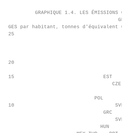
          GRAPHIQUE 1.4. LES ÉMISSIONS CANA
                                      GES p
 GES par habitant, tonnes d'équivalent CO2

 25

                                           
                                           
                                           
 20

                                           
 15                              EST    KOR
                                    CZE    
                                           
                              POL       ISR
 10                                  SVN   
                                 GRC       
                                     SVK   
                                HUN
