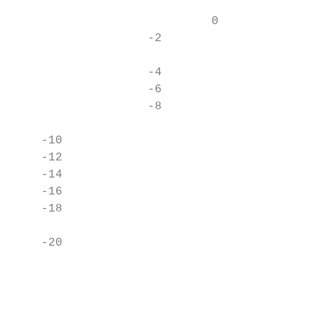
                                           
                            0              
                   -2                      
                                           
                   -4                      
                   -6                      
                   -8                      
                                           
    -10                                    
    -12                                    
    -14                                    
    -16                                    
    -18                                    
                                           
    -20

                                           
                                         19
                                         19
                                         19