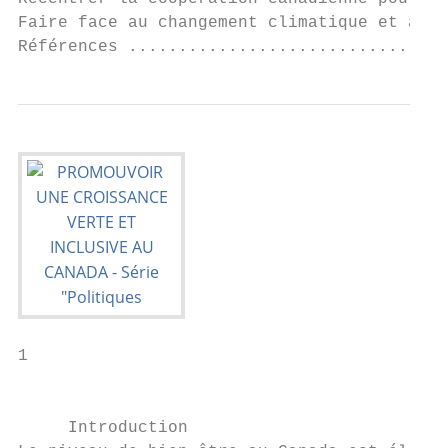
Faire face au changement climatique et à d’
Références ................................
1

                                           
     Introduction
