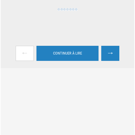
←
→
CONTINUER À LIRE