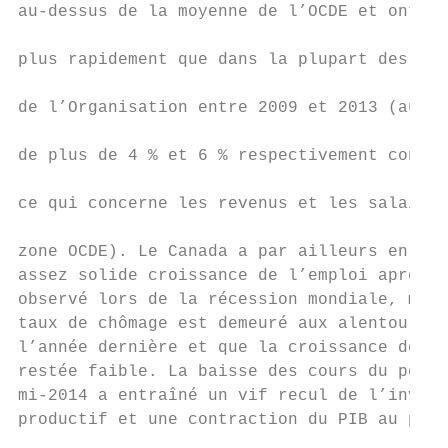
au-dessus de la moyenne de l’OCDE et ont au
                                           
plus rapidement que dans la plupart des aut
                                           
de l’Organisation entre 2009 et 2013 (au ta
                                           
de plus de 4 % et 6 % respectivement contre
                                           
ce qui concerne les revenus et les salaires
                                           
zone OCDE). Le Canada a par ailleurs enregi
assez solide croissance de l’emploi après l
observé lors de la récession mondiale, même
taux de chômage est demeuré aux alentours d
l’année dernière et que la croissance des s
restée faible. La baisse des cours du pétro
mi-2014 a entraîné un vif recul de l’invest
productif et une contraction du PIB au prem