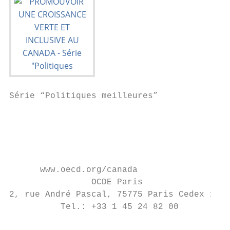
Série “Politiques meilleures”

                                           
                                           
                                           
      www.oecd.org/canada

                OCDE Paris

2, rue André Pascal, 75775 Paris Cedex 16

          Tel.: +33 1 45 24 82 00
