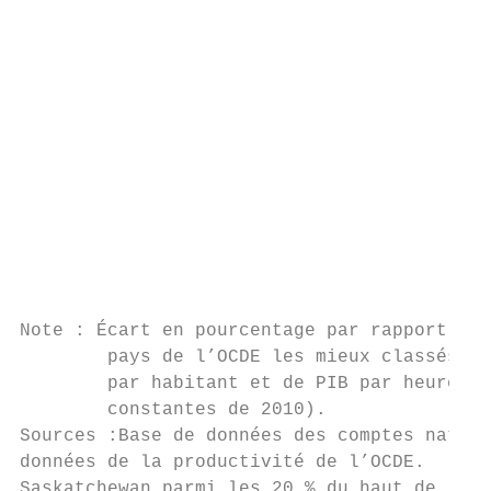
                                         19
                                         19
                                         20
                                         20
                                         20
                                         20
                                         20
                                         20
                                         20
                                         20
                                           
Note : Écart en pourcentage par rapport à l
        pays de l’OCDE les mieux classés en
        par habitant et de PIB par heure tr
        constantes de 2010).               
Sources :Base de données des comptes natina
données de la productivité de l’OCDE.      
Saskatchewan parmi les 20 % du haut de l’éc