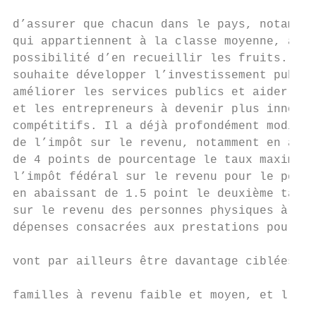
                                           
d’assurer que chacun dans le pays, notammen
qui appartiennent à la classe moyenne, aien
possibilité d’en recueillir les fruits. À c
souhaite développer l’investissement public
améliorer les services publics et aider les
et les entrepreneurs à devenir plus innovan
compétitifs. Il a déjà profondément modifié
de l’impôt sur le revenu, notamment en augm
de 4 points de pourcentage le taux maximal 
l’impôt fédéral sur le revenu pour le porte
en abaissant de 1.5 point le deuxième taux 
sur le revenu des personnes physiques à 20.
dépenses consacrées aux prestations pour en
                                           
vont par ailleurs être davantage ciblées su
                                           
familles à revenu faible et moyen, et l’acc
                                           