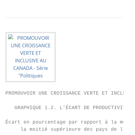
                                           
PROMOUVOIR UNE CROISSANCE VERTE ET INCLUSIV
   GRAPHIQUE 1.2. L’ÉCART DE PRODUCTIVITÉ D
                                           
Écart en pourcentage par rapport à la média
     la moitié supérieure des pays de l’OCD