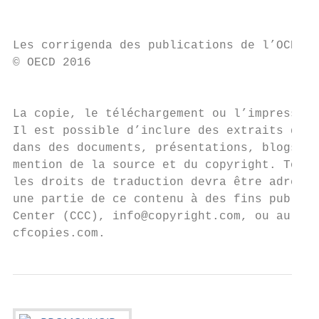
                                           
Les corrigenda des publications de l’OCDE s
© OECD 2016                                
                                           
                                           
La copie, le téléchargement ou l’impression
Il est possible d’inclure des extraits de p
dans des documents, présentations, blogs, s
mention de la source et du copyright. Toute
les droits de traduction devra être adressé
une partie de ce contenu à des fins publiqu
Center (CCC), info@copyright.com, ou au Cen
cfcopies.com.                              