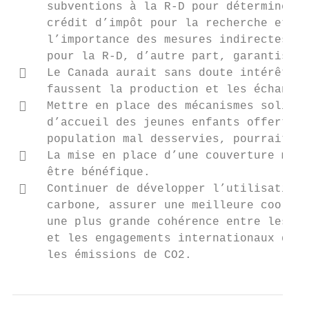
     subventions à la R-D pour déterminer s
     crédit d’impôt pour la recherche et le
     l’importance des mesures indirectes, d
     pour la R-D, d’autre part, garantissen
    Le Canada aurait sans doute intérêt à 
     faussent la production et les échanges
    Mettre en place des mécanismes solides
     d’accueil des jeunes enfants offerts a
     population mal desservies, pourrait co
    La mise en place d’une couverture mala
     être bénéfique.

    Continuer de développer l’utilisation 
     carbone, assurer une meilleure coordin
     une plus grande cohérence entre les st
     et les engagements internationaux du C
     les émissions de CO2.