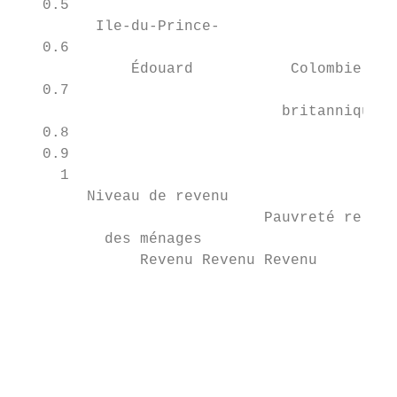
   0.5                                     
         Ile-du-Prince-                    
   0.6

             Édouard           Colombie-   
   0.7

                              britannique  
   0.8

   0.9

     1

        Niveau de revenu                   
                            Pauvreté relati
          des ménages                      
              Revenu Revenu Revenu         
                                           
                                           
                                           
                                           
                                           
                                           