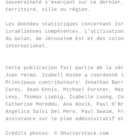
souveraineté s’exerçant sur ce dernier, du 
territoire, ville ou région.               
                                           
Les données statistiques concernant Israël 
israéliennes compétentes. L’utilisation de 
du Golan, de Jérusalem Est et des colonies 
international.                             
                                           
                                           
Cette publication fait partie de la série «
Juan Yermo, Isabell Koske a coordonné la pu
Principaux contributeurs: Jonathan Barr, An
Carey, Sean Ennis, Michael Forster, Massimo
Levy, Thomas Liebig, Isabelle Luong, Corinn
Catherine Moreddu, Ana Novik, Paul O’Brien,
Angelica Salvi Del Pero, Paul Swaim, Frank 
assistance sur le plan administratif et en 
Crédits photos: © Shutterstock.com
