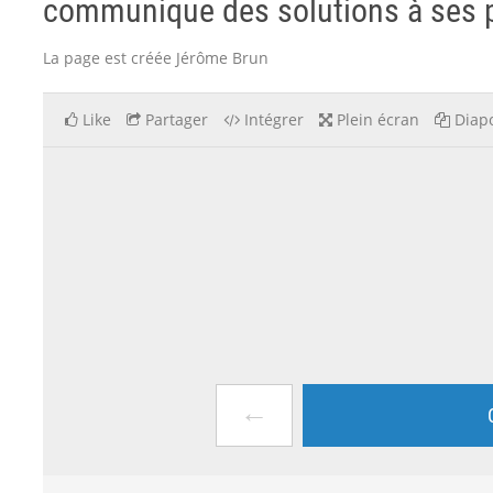
communique des solutions à ses pa
La page est créée Jérôme Brun
Like
Partager
Intégrer
Plein écran
Diapo
←