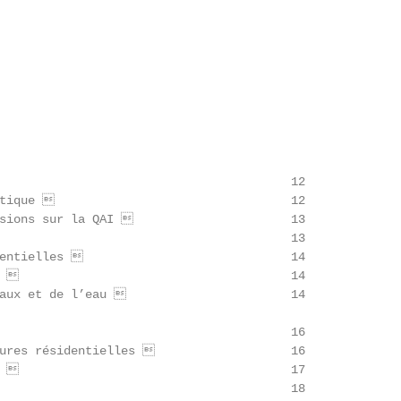
                                        12

tique                                  12

sions sur la QAI                       13

                                        13

entielles                              14

                                       14

aux et de l’eau                        14

                                        16

ures résidentielles                    16

                                       17

                                        18
