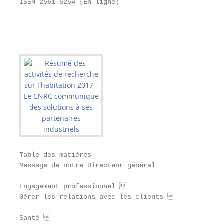
ISSN 2561-5254 (En ligne)
Table des matières

Message de notre Directeur général                 
Engagement professionnel                          
Gérer les relations avec les clients              
Santé                                             