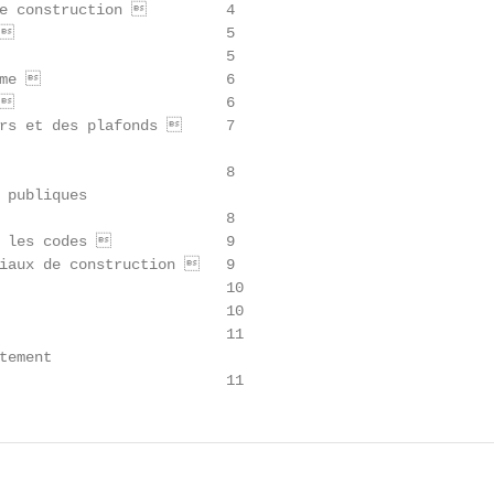
e construction          4

                        5

                         5

me                      6

                        6

rs et des plafonds      7

                         8

 publiques

                         8

 les codes              9

iaux de construction    9

                         10

                         10

                         11

ement

                          11