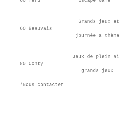
     60 Méru             Escape Game       
                                                            
                         Grands jeux et    
     60 Beauvais                           
                        journée à thème    
                                           
                       Jeux de plein air et

     80 Conty                              
                          grands jeux

                                                              
     *Nous contacter                       
                                           
                                           
                                           
                                                
                                           