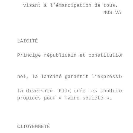
      visant à l’émancipation de tous.     
                                 NOS VALEUR
                                           
                                           
    LAÏCITÉ                                
                                           
    Principe républicain et constitution-  
                                           
                                           
    nel, la laïcité garantit l’expression d
                                           
    la diversité. Elle crée les conditions 
    propices pour « faire société ».       
                                           
                                           
    CITOYENNETÉ                            