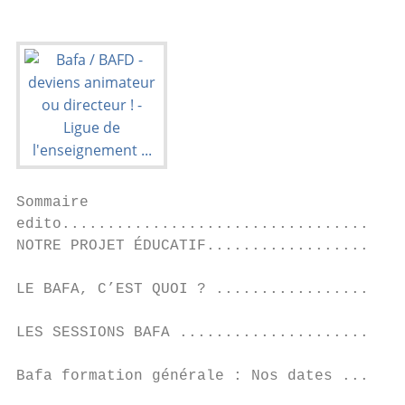
Sommaire                                   
edito......................................
NOTRE PROJET ÉDUCATIF......................
                                           
LE BAFA, C’EST QUOI ? .....................
                                           
LES SESSIONS BAFA .........................
                                           
Bafa formation générale : Nos dates .......
                                           