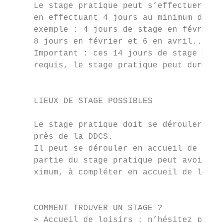
     Le stage pratique peut s’effectuer en 
     en effectuant 4 jours au minimum dans 
     exemple : 4 jours de stage en février 
     8 jours en février et 6 en avril...)

     Important : ces 14 jours de stage ne s
     requis, le stage pratique peut durer p
                                           
                                           
     LIEUX DE STAGE POSSIBLES              
                                           
     Le stage pratique doit se dérouler dan
     près de la DDCS.                      
     Il peut se dérouler en accueil de lois
     partie du stage pratique peut avoir li
     ximum, à compléter en accueil de loisi
                                           
                                           
     COMMENT TROUVER UN STAGE ?            
     > Accueil de loisirs : n’hésitez pas à