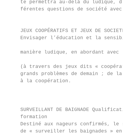
     te permettra au-delà du ludique, d’abo
     férentes questions de société avec les
                                           
                                           
     JEUX COOPÉRATIFS ET JEUX DE SOCIETÉ

     Envisager l’éducation et la sensibilis
                                           
     manière ludique, en abordant avec les 
                                           
     (à travers des jeux dits « coopératifs
     grands problèmes de demain ; de la sol
     à la coopération.                     
                                           
                                           
     SURVEILLANT DE BAIGNADE Qualification 
     formation

     Destiné aux nageurs confirmés, le stag
     de « surveiller les baignades » en se 