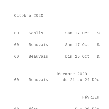
                                           
    Octobre 2020                           
                                           
    60    Senlis         Sam 17 Oct   Sam 2
    60    Beauvais       Sam 17 Oct   Sam 2
    60    Beauvais       Dim 25 Oct   Dim 0
                                           
                     décembre 2020

    60    Beauvais      du 21 au 24 Déc   d
                                           
                                FéVRIER 202
                                           