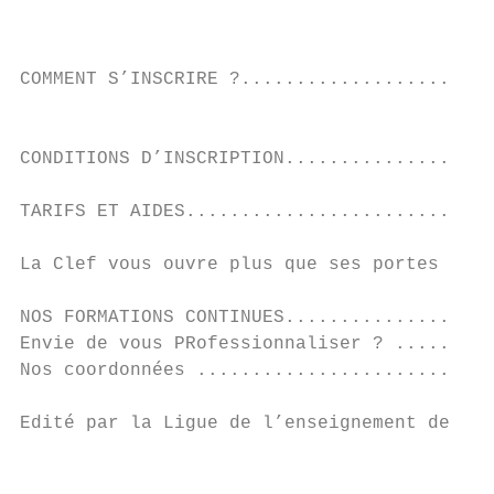
                                           
                                           
                                           
COMMENT S’INSCRIRE ?.......................
                                           
                                           
CONDITIONS D’INSCRIPTION...................
                                           
TARIFS ET AIDES............................
                                           
La Clef vous ouvre plus que ses portes !...
                                           
NOS FORMATIONS CONTINUES...................
Envie de vous PRofessionnaliser ? .........
Nos coordonnées ...........................
Edité par la Ligue de l’enseignement de l‘O
                                          