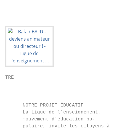
TRE                                        
                                           
                                           
      NOTRE PROJET ÉDUCATIF

      La Ligue de l’enseignement,

      mouvement d’éducation po-

      pulaire, invite les citoyens à       