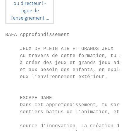
BAFA Approfondissement                     
                                           
     JEUX DE PLEIN AIR ET GRANDS JEUX

     Au travers de cette formation, tu appr
     à créer des jeux et grands jeux adapté
     et aux besoin des enfants, en exploita
     eux l’environnement extérieur.

                                           
     ESCAPE GAME

     Dans cet approfondissement, tu sortira
     sentiers battus de l’animation, et tu 
                                           
     source d’innovation. La création d’esc