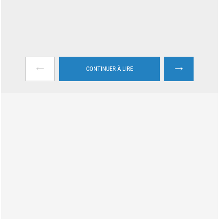
←
→
CONTINUER À LIRE