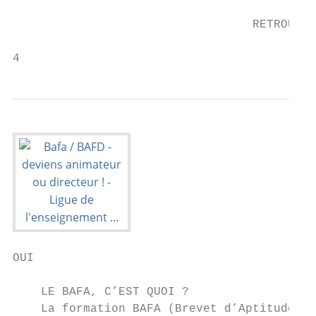
                                  RETROUVEZ
4                                          
OUI

    LE BAFA, C’EST QUOI ?                  
    La formation BAFA (Brevet d’Aptitude au