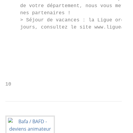
     de votre département, nous vous mettro
     nes partenaires !

     > Séjour de vacances : la Ligue organi
     jours, consultez le site www.ligueanim
                                           
                                           
                                           
                                           
                                           
                                           
10                                         