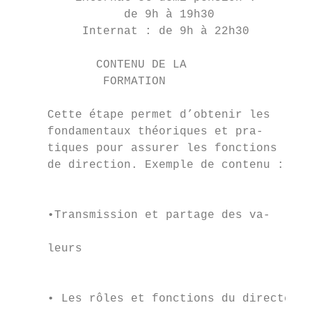
                de 9h à 19h30              
          Internat : de 9h à 22h30         
                                           
            CONTENU DE LA                  
             FORMATION                     
     Cette étape permet d’obtenir les      
     fondamentaux théoriques et pra-       
     tiques pour assurer les fonctions

     de direction. Exemple de contenu :

                                           
                                           
     •Transmission et partage des va-

                                           
     leurs

                                           
                                           
     • Les rôles et fonctions du directeur
