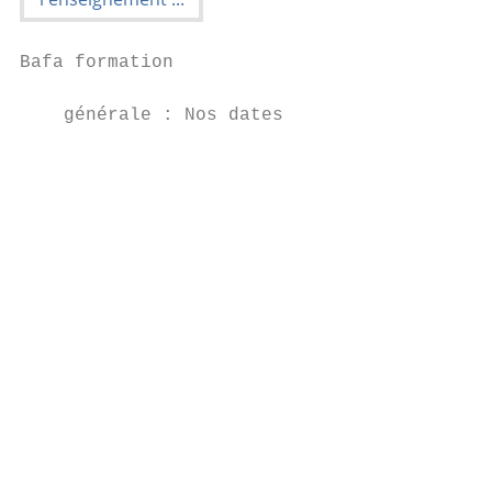
Bafa formation                             
    générale : Nos dates                   
                                           
                                           
                                           
                                           
                                           
                                           
                                           
                                           
                                           