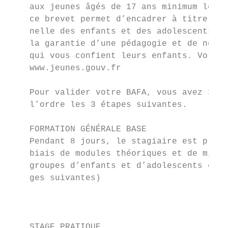
    aux jeunes âgés de 17 ans minimum le 1e
    ce brevet permet d’encadrer à titre non
    nelle des enfants et des adolescents, e
    la garantie d’une pédagogie et de notio
    qui vous confient leurs enfants. Votre 
    www.jeunes.gouv.fr

                                           
    Pour valider votre BAFA, vous avez 30 m
    l’ordre les 3 étapes suivantes.        
    FORMATION GÉNÉRALE BASE 				                                      8 jours

    Pendant 8 jours, le stagiaire est prépa
    biais de modules théoriques et de mises
    groupes d’enfants et d’adolescents en a
    ges suivantes)

                                           
                                           
    STAGE PRATIQUE 						 14 jours
