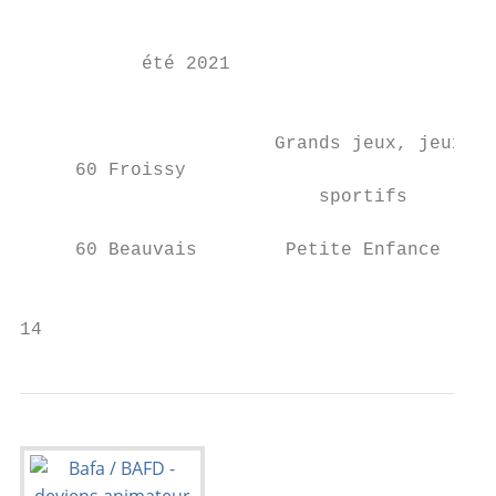
                                           
           été 2021                             
                                           
                                           
                       Grands jeux, jeux

     60 Froissy                            
                           sportifs

                                           
     60 Beauvais        Petite Enfance     
                                           
14                                         