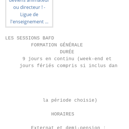
LES SESSIONS BAFD                          
         FORMATION GÉNÉRALE                
                   DURÉE

      9 jours en continu (week-end et

     jours fériés compris si inclus dans

                                           
                                           
                                           
                                           
             la période choisie)           
                                           
                HORAIRES                   
                                           
         Externat et demi-pension :        