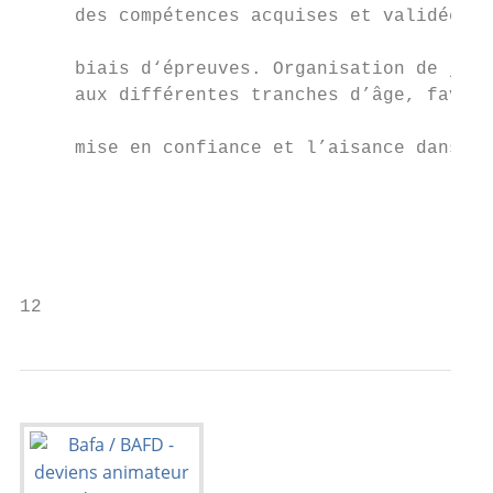
     des compétences acquises et validées p
                                           
     biais d‘épreuves. Organisation de jeux
     aux différentes tranches d’âge, favori
                                           
     mise en confiance et l’aisance dans l’
                                           
                                           
                                           
12                                         