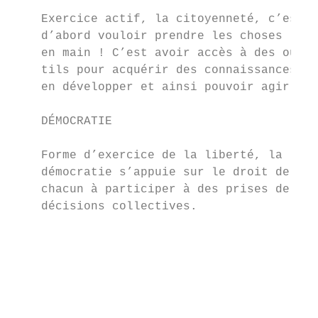
                                           
    Exercice actif, la citoyenneté, c’est S
    d’abord vouloir prendre les choses

    en main ! C’est avoir accès à des ou- I
    tils pour acquérir des connaissances, l
    en développer et ainsi pouvoir agir. li
                                          c
    DÉMOCRATIE                            t
                                          f
    Forme d’exercice de la liberté, la

    démocratie s’appuie sur le droit de ÉMA
    chacun à participer à des prises de

    décisions collectives.                P
                                          l
                                          s
                                           
                                           
                                          m
                                          p