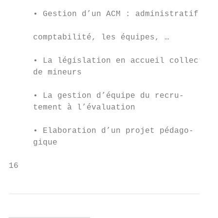
                                           
     • Gestion d’un ACM : administratif,   
                                           
     comptabilité, les équipes, …

                                           
     • La législation en accueil collectif 
     de mineurs

                                           
     • La gestion d’équipe du recru-       
     tement à l’évaluation                 
                                           
     • Elaboration d’un projet pédago-

     gique

16                                         