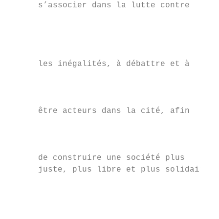
      s’associer dans la lutte contre      
                                           
                                           
      les inégalités, à débattre et à      
                                           
                                           
      être acteurs dans la cité, afin

                                           
                                           
      de construire une société plus

      juste, plus libre et plus solidaire,

                                           
                                           
                                           