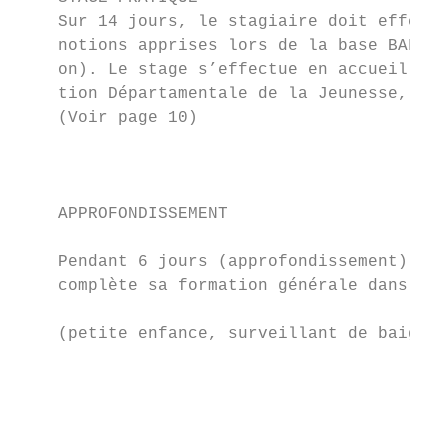
    Sur 14 jours, le stagiaire doit effectu
    notions apprises lors de la base BAFA (
    on). Le stage s’effectue en accueil col
    tion Départamentale de la Jeunesse, des
    (Voir page 10)                         
                                           
                                           
                                           
    APPROFONDISSEMENT 				                                        6 ou 8 jours        • Connaissance de l’enfant

                                           
    Pendant 6 jours (approfondissement) ou 
    complète sa formation générale dans un 
                                           
    (petite enfance, surveillant de baignad
                                           
                                           
                                           
                                           