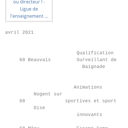
avril 2021

                                           
                                           
                         Qualification     
     60 Beauvais         Surveillant de    
                           Baignade        
                                           
                                           
                        Animations

          Nogent sur

     60              sportives et sports   
          Oise

                         innovants         
                                           