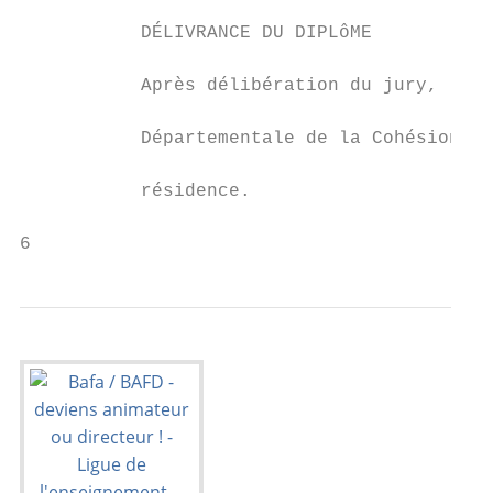
                                           
           DÉLIVRANCE DU DIPLôME           
                                           
           Après délibération du jury, le B
                                           
           Départementale de la Cohésion So
                                           
           résidence.

6                                          