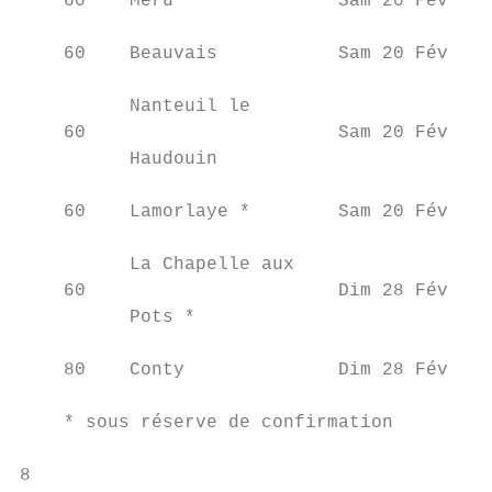
    60    Méru               Sam 20 Fév    
    60    Beauvais           Sam 20 Fév    
          Nanteuil le

    60                       Sam 20 Fév    
          Haudouin

    60    Lamorlaye *        Sam 20 Fév    
          La Chapelle aux

    60                       Dim 28 Fév    
          Pots *

    80    Conty              Dim 28 Fév    
    * sous réserve de confirmation

8                                          