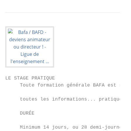
LE STAGE PRATIQUE

     Toute formation générale BAFA est suiv
                                           
     toutes les informations... pratiques !

                                           
     DURÉE                                 
                                           
     Minimum 14 jours, ou 28 demi-journées.