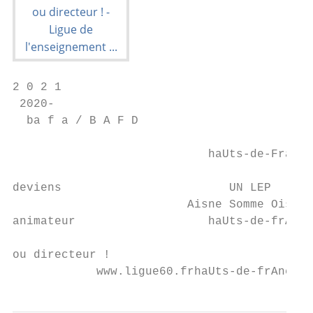
2 0 2 1

 2020-

  ba f a / B A F D

                            haUts-de-France

deviens                        UN LEP

                         Aisne Somme Oise

animateur                   haUts-de-frAnce

ou directeur !

            www.ligue60.frhaUts-de-frAnce