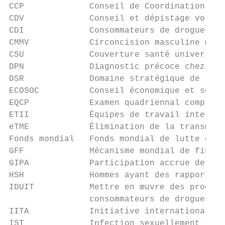
CCP             Conseil de Coordination du 
CDV             Conseil et dépistage volont
CDI             Consommateurs de drogues in
CMMV            Circoncision masculine médi
CSU             Couverture santé universell
DPN             Diagnostic précoce chez le 
DSR             Domaine stratégique de résu
ECOSOC          Conseil économique et socia
EQCP            Examen quadriennal complet 
ETII            Équipes de travail inter-in
eTME            Élimination de la transmiss
Fonds mondial   Fonds mondial de lutte cont
GFF             Mécanisme mondial de financ
GIPA            Participation accrue des pe
HSH             Hommes ayant des rapports s
IDUIT           Mettre en œuvre des program
                consommateurs de drogues in
IITA            Initiative internationale p
IST             Infection sexuellement tran