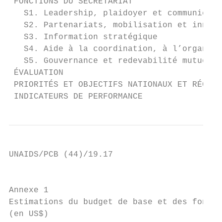
 FONCTIONS DU SECRÉTARIAT                  
   S1. Leadership, plaidoyer et communicati
   S2. Partenariats, mobilisation et innova
   S3. Information stratégique             
   S4. Aide à la coordination, à l’organisa
   S5. Gouvernance et redevabilité mutuelle
 ÉVALUATION                                
 PRIORITÉS ET OBJECTIFS NATIONAUX ET RÉGION
 INDICATEURS DE PERFORMANCE                
UNAIDS/PCB (44)/19.17

                                           
Annexe 1                                   
Estimations du budget de base et des fonds 
(en US$)                                   