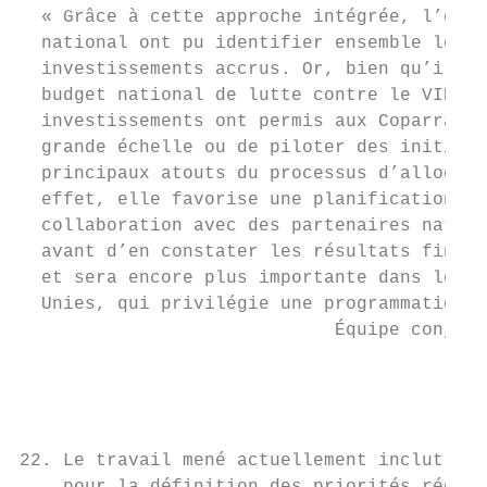
  « Grâce à cette approche intégrée, l’équi
  national ont pu identifier ensemble les p
  investissements accrus. Or, bien qu’ils n
  budget national de lutte contre le VIH et
  investissements ont permis aux Coparraina
  grande échelle ou de piloter des initiati
  principaux atouts du processus d’allocati
  effet, elle favorise une planification co
  collaboration avec des partenaires nation
  avant d’en constater les résultats finaux
  et sera encore plus importante dans le co
  Unies, qui privilégie une programmation c
                             Équipe conjoin
                                           
                                       (le 
                                           
22. Le travail mené actuellement inclut le 