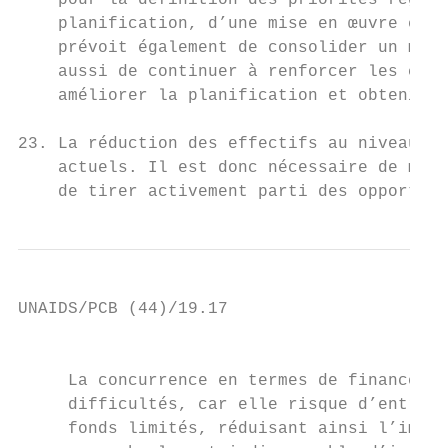
    pour la définition des priorités région
    planification, d’une mise en œuvre et d
    prévoit également de consolider un méca
    aussi de continuer à renforcer les capa
    améliorer la planification et obtenir d
23. La réduction des effectifs au niveau ré
    actuels. Il est donc nécessaire de mett
    de tirer activement parti des opportuni
UNAIDS/PCB (44)/19.17

                                           
     La concurrence en termes de financemen
     difficultés, car elle risque d’entraîn
     fonds limités, réduisant ainsi l’impac