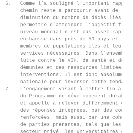
6.   Comme l’a souligné l’important rapport
     chemin reste à parcourir avant de réus
     diminution du nombre de décès liés au 
     permettre d’atteindre l’objectif fixé 
     niveau mondial n’est pas assez rapide.
     en hausse dans près de 50 pays et la m
     membres de populations clés et leurs p
     services nécessaires. Dans l’ensemble 
     lutte contre le VIH, de santé et de dé
     démunies et des ressources limitées me
     interventions. Il est donc absolument 
     nationale pour inverser cette tendance
7.   L’engagement visant à mettre fin à l’é
     du Programme de développement durable 
     et appelle à relever différemment des 
     des réponses intégrées, par des connai
     renforcées, mais aussi par une cohéren
     de parties prenantes, tels que les gou
     secteur privé, les universitaires et l