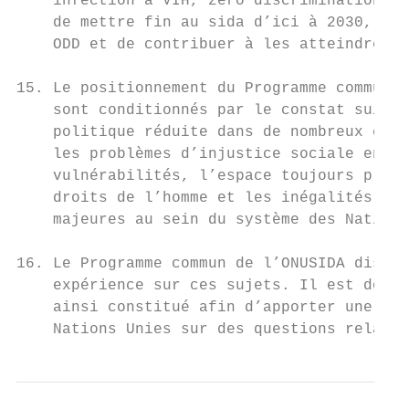
    infection à VIH, zéro discrimination et
    de mettre fin au sida d’ici à 2030, afi
    ODD et de contribuer à les atteindre.

15. Le positionnement du Programme commun e
    sont conditionnés par le constat suivan
    politique réduite dans de nombreux cont
    les problèmes d’injustice sociale en la
    vulnérabilités, l’espace toujours plus 
    droits de l’homme et les inégalités cro
    majeures au sein du système des Nations
16. Le Programme commun de l’ONUSIDA dispos
    expérience sur ces sujets. Il est donc 
    ainsi constitué afin d’apporter une con
    Nations Unies sur des questions relativ