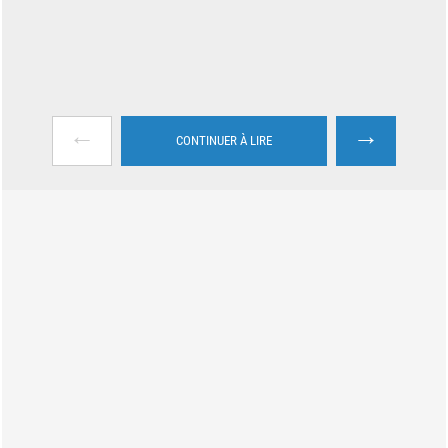
←
→
CONTINUER À LIRE