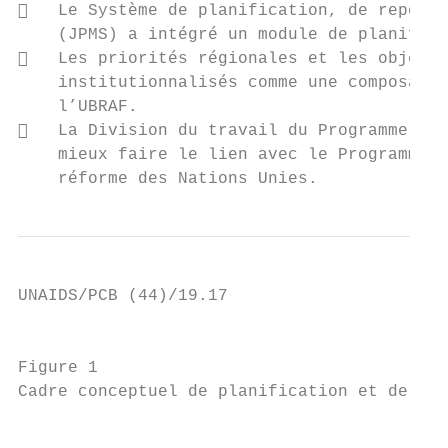
   Le Système de planification, de reporti
    (JPMS) a intégré un module de planifica
   Les priorités régionales et les objecti
    institutionnalisés comme une composante
    l’UBRAF.

   La Division du travail du Programme com
    mieux faire le lien avec le Programme à
    réforme des Nations Unies.
UNAIDS/PCB (44)/19.17

                                           
Figure 1

Cadre conceptuel de planification et de mis
                                           