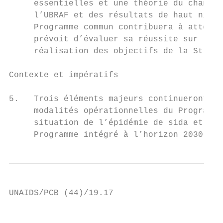
     essentielles et une théorie du changem
     l’UBRAF et des résultats de haut nivea
     Programme commun contribuera à atteind
     prévoit d’évaluer sa réussite sur la b
     réalisation des objectifs de la Straté
Contexte et impératifs

5.   Trois éléments majeurs continueront à 
     modalités opérationnelles du Programme
     situation de l’épidémie de sida et de 
     Programme intégré à l’horizon 2030 ; 
UNAIDS/PCB (44)/19.17

                                           