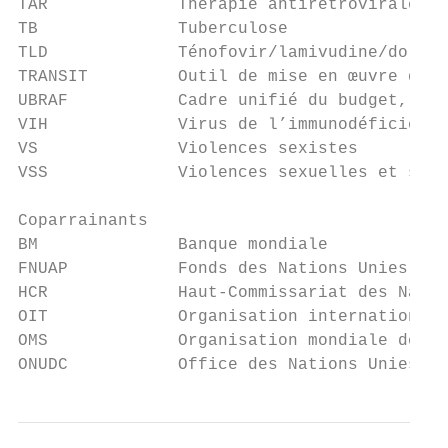
TAR             Thérapie antirétrovirale

TB              Tuberculose

TLD             Ténofovir/lamivudine/doluté
TRANSIT         Outil de mise en œuvre dédi
UBRAF           Cadre unifié du budget, des
VIH             Virus de l’immunodéficience
VS              Violences sexistes

VSS             Violences sexuelles et sexi
Coparrainants

BM              Banque mondiale

FNUAP           Fonds des Nations Unies pou
HCR             Haut-Commissariat des Natio
OIT             Organisation internationale
OMS             Organisation mondiale de la
ONUDC           Office des Nations Unies co