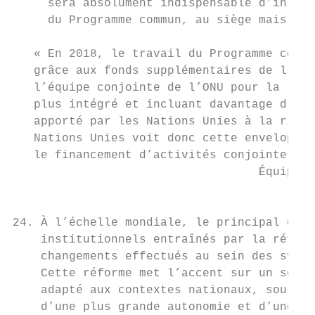
     sera absolument indispensable d’instau
     du Programme commun, au siège mais aus
                                           
   « En 2018, le travail du Programme commu
   grâce aux fonds supplémentaires de l’env
   l’équipe conjointe de l’ONU pour la lutt
   plus intégré et incluant davantage d’act
   apporté par les Nations Unies à la ripos
   Nations Unies voit donc cette enveloppe 
   le financement d’activités conjointes. »

                                   Équipe c
                                        (le
24. À l’échelle mondiale, le principal défi
    institutionnels entraînés par la réform
    changements effectués au sein des systè
    Cette réforme met l’accent sur un souti
    adapté aux contextes nationaux, sous l’
    d’une plus grande autonomie et d’une éq