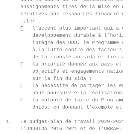
     enseignements tirés de la mise en œuvr
     relatives aux ressources financières. 
     citer :

        l’accent plus important qui a été 
         développement durable à l’horizon 
         intégré des ODD, le Programme comm
         à la lutte contre des facteurs soc
         de la riposte au sida et liés à d’
        la priorité donnée aux pays et à u
         objectifs et engagements nationaux
         sur la fin du sida ;

        la nécessité de partager les ensei
         pour poursuivre la réalisation des
        la volonté de faire du Programme c
         Unies, en donnant l’exemple et en 
4.   Le budget-plan de travail 2020-2021 re
     l’ONUSIDA 2016-2021 et de l’UBRAF, ave