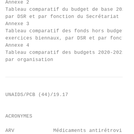
Annexe 2                                   
Tableau comparatif du budget de base 2020-2
par DSR et par fonction du Secrétariat (hor
Annexe 3                                   
Tableau comparatif des fonds hors budget de
exercices biennaux, par DSR et par fonction
Annexe 4                                   
Tableau comparatif des budgets 2020-2021 av
par organisation                           
UNAIDS/PCB (44)/19.17

                                           
ACRONYMES

ARV             Médicaments antirétroviraux
