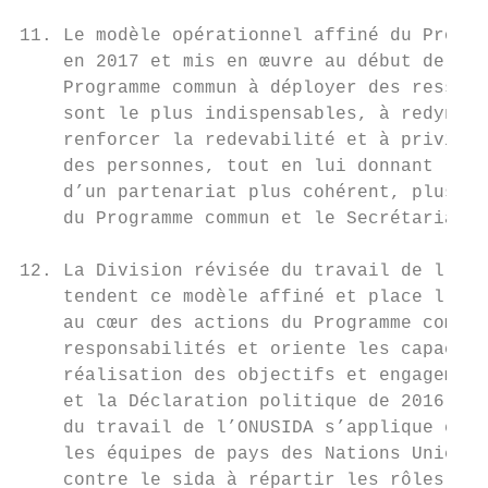
11. Le modèle opérationnel affiné du Progra
    en 2017 et mis en œuvre au début de l’e
    Programme commun à déployer des ressour
    sont le plus indispensables, à redynami
    renforcer la redevabilité et à privilég
    des personnes, tout en lui donnant les 
    d’un partenariat plus cohérent, plus in
    du Programme commun et le Secrétariat a
12. La Division révisée du travail de l’ONU
    tendent ce modèle affiné et place l’obt
    au cœur des actions du Programme commun
    responsabilités et oriente les capacité
    réalisation des objectifs et engagement
    et la Déclaration politique de 2016. Au
    du travail de l’ONUSIDA s’applique égal
    les équipes de pays des Nations Unies e
    contre le sida à répartir les rôles et 