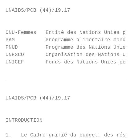
UNAIDS/PCB (44)/19.17

                                           
ONU-Femmes   Entité des Nations Unies pour 
PAM          Programme alimentaire mondial

PNUD         Programme des Nations Unies po
UNESCO       Organisation des Nations Unies
UNICEF       Fonds des Nations Unies pour l
UNAIDS/PCB (44)/19.17

                                           
INTRODUCTION

1.   Le Cadre unifié du budget, des résulta