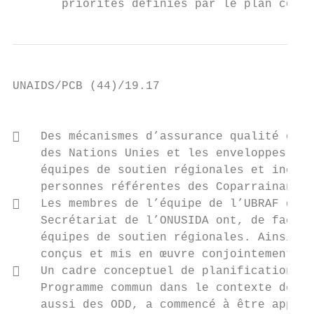
       priorités définies par le plan conjo
UNAIDS/PCB (44)/19.17

                                           
   Des mécanismes d’assurance qualité ont 
    des Nations Unies et les enveloppes all
    équipes de soutien régionales et inclue
    personnes référentes des Coparrainants 
   Les membres de l’équipe de l’UBRAF qui 
    Secrétariat de l’ONUSIDA ont, de facto,
    équipes de soutien régionales. Ainsi, t
    conçus et mis en œuvre conjointement.

   Un cadre conceptuel de planification et
    Programme commun dans le contexte de l’
    aussi des ODD, a commencé à être appliq