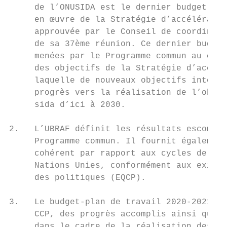
     de l’ONUSIDA est le dernier budget-pla
     en œuvre de la Stratégie d’accélératio
     approuvée par le Conseil de coordinati
     de sa 37ème réunion. Ce dernier budget
     menées par le Programme commun au cour
     des objectifs de la Stratégie d’accélé
     laquelle de nouveaux objectifs intermé
     progrès vers la réalisation de l’objec
     sida d’ici à 2030.

2.   L’UBRAF définit les résultats escompté
     Programme commun. Il fournit également
     cohérent par rapport aux cycles de pla
     Nations Unies, conformément aux exigen
     des politiques (EQCP).

3.   Le budget-plan de travail 2020-2021 a 
     CCP, des progrès accomplis ainsi que d
     dans le cadre de la réalisation des ob