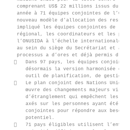
    comprenant US$ 22 millions issus du bud
    année à 71 équipes conjointes de l’ONU 
    nouveau modèle d’allocation des ressour
    impliqué les équipes conjointes de l’ON
    régional, les coordinateurs et les pers
    l’ONUSIDA à l’échelle internationale, a
    au sein du siège du Secrétariat et avec
    processus a d’ores et déjà permis d’obt
      Dans 97 pays, les équipes conjointes
       désormais la version harmonisée du p
       outil de planification, de gestion, 
      Le plan conjoint des Nations Unies f
       œuvre des changements majeurs visant
       d’étranglement qui empêchent les pay
       axés sur les personnes ayant été déf
       conjointes pour répondre aux besoins
       potentiel.

      71 pays éligibles utilisent l’envelo