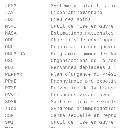
JPMS            Système de planification, d
LAM             Lipoarabinomannane

LDS             Lieu des soins

MSMIT           Outil de mise en œuvre dédi
NASA            Estimations nationales des 
ODD             Objectifs de développement 
ONG             Organisation non gouverneme
ONUSIDA         Programme commun des Nation
OSC             Organisations de la société
PDI             Personnes déplacées à l’int
PEPFAR          Plan d’urgence du Président
PPrE            Prophylaxie pré-exposition

PTME            Prévention de la transmissi
PVVIH           Personnes vivant avec le VI
SDSR            Santé et droits sexuels et 
sida            Syndrome d’immunodéficience
SSR             Santé sexuelle et reproduct
SWIT            Outil de mise en œuvre dédi