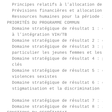
   Principes relatifs à l’allocation des re
   Prévisions financières et allocation des
   Ressources humaines pour la période 2020
 PRIORITÉS DU PROGRAMME COMMUN             
   Domaine stratégique de résultat 1 : dépi
   à l’intégration VIH/TB                  
   Domaine stratégique de résultat 2 : élim
   Domaine stratégique de résultat 3 : prév
   particulier les jeunes femmes et les ado
   Domaine stratégique de résultat 4 : prév
   clés                                    
   Domaine stratégique de résultat 5 : égal
   violences sexistes                      
   Domaine stratégique de résultat 6 : défe
   stigmatisation et la discrimination     
                                           
   Domaine stratégique de résultat 7 : inve
   Domaine stratégique de résultat 8 : inté