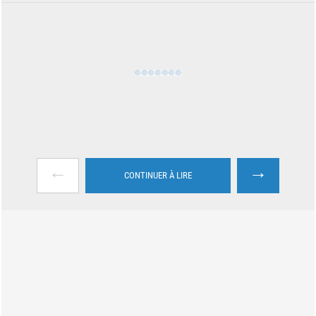
←
→
CONTINUER À LIRE