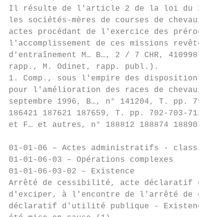
Il résulte de l'article 2 de la loi du 2 ju
les sociétés-mères de courses de chevaux so
actes procédant de l'exercice des prérogati
l'accomplissement de ces missions revêtent 
d'entraînement M… B…, 2 / 7 CHR, 410998, 12
rapp., M. Odinet, rapp. publ.).

1. Comp., sous l'empire des dispositions an
pour l'amélioration des races de chevaux en
septembre 1996, B…, n° 141204, T. pp. 793-1
186421 187621 187659, T. pp. 702-703-712-10
et F… et autres, n° 188812 188874 188907, p
01-01-06 – Actes administratifs - classific
01-01-06-03 – Opérations complexes

01-01-06-03-02 – Existence

Arrêté de cessibilité, acte déclaratif d'ut
d'exciper, à l'encontre de l'arrêté de cess
déclaratif d'utilité publique - Existence, 