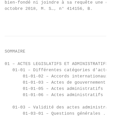
bien-fondé ni joindre à sa requête une copi
octobre 2018, M. S…, n° 414156, B.

                                           
SOMMAIRE

01 – ACTES LEGISLATIFS ET ADMINISTRATIFS...
   01-01 – Différentes catégories d'actes .
       01-01-02 – Accords internationaux ..
       01-01-03 – Actes de gouvernement ...
       01-01-05 – Actes administratifs - no
       01-01-06 – Actes administratifs - cl
   01-03 – Validité des actes administratif
       01-03-01 – Questions générales .....