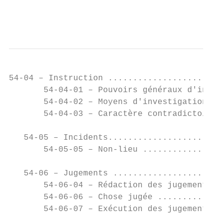
                                           
54-04 – Instruction .......................
       54-04-01 – Pouvoirs généraux d'instr
       54-04-02 – Moyens d'investigation ..
       54-04-03 – Caractère contradictoire 
   54-05 – Incidents.......................
       54-05-05 – Non-lieu ................
   54-06 – Jugements ......................
       54-06-04 – Rédaction des jugements .
       54-06-06 – Chose jugée .............
       54-06-07 – Exécution des jugements .