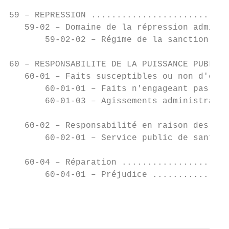
59 – REPRESSION ...........................
   59-02 – Domaine de la répression adminis
       59-02-02 – Régime de la sanction adm
60 – RESPONSABILITE DE LA PUISSANCE PUBLIQU
   60-01 – Faits susceptibles ou non d'ouvr
       60-01-01 – Faits n'engageant pas la 
       60-01-03 – Agissements administratif
   60-02 – Responsabilité en raison des dif
       60-02-01 – Service public de santé..
   60-04 – Réparation .....................
       60-04-01 – Préjudice ...............
                                           