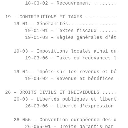
       18-03-02 – Recouvrement ............
19 – CONTRIBUTIONS ET TAXES ...............
   19-01 – Généralités.....................
       19-01-01 – Textes fiscaux ..........
       19-01-03 – Règles générales d'établi
   19-03 – Impositions locales ainsi que ta
       19-03-06 – Taxes ou redevances local
   19-04 – Impôts sur les revenus et bénéfi
       19-04-02 – Revenus et bénéfices impo
26 – DROITS CIVILS ET INDIVIDUELS .........
   26-03 – Libertés publiques et libertés d
       26-03-06 – Liberté d'expression ....
   26-055 – Convention européenne des droit
       26-055-01 – Droits garantis par la c