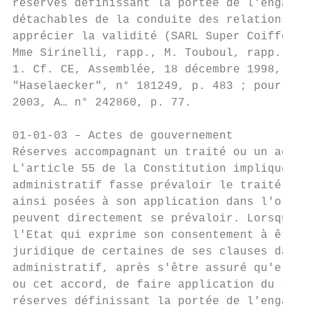
réserves définissant la portée de l'engagem
détachables de la conduite des relations in
apprécier la validité (SARL Super Coiffeur,
Mme Sirinelli, rapp., M. Touboul, rapp. pub
1. Cf. CE, Assemblée, 18 décembre 1998, S.A
"Haselaecker", n° 181249, p. 483 ; pour un 
2003, A… n° 242860, p. 77.

01-01-03 – Actes de gouvernement

Réserves accompagnant un traité ou un accor
L'article 55 de la Constitution implique, e
administratif fasse prévaloir le traité ou 
ainsi posées à son application dans l'ordre
peuvent directement se prévaloir. Lorsqu'un
l'Etat qui exprime son consentement à être 
juridique de certaines de ses clauses dans 
administratif, après s'être assuré qu'elles
ou cet accord, de faire application du text
réserves définissant la portée de l'engagem