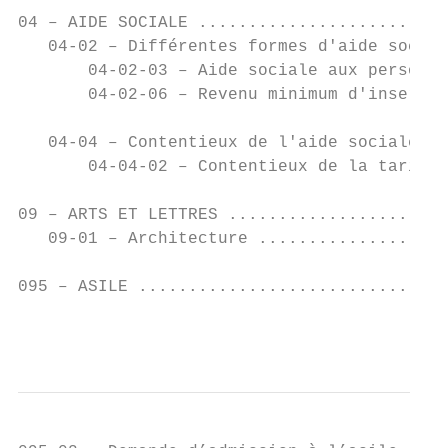
04 – AIDE SOCIALE .........................
   04-02 – Différentes formes d'aide social
       04-02-03 – Aide sociale aux personne
       04-02-06 – Revenu minimum d'insertio
   04-04 – Contentieux de l'aide sociale et
       04-04-02 – Contentieux de la tarific
09 – ARTS ET LETTRES ......................
   09-01 – Architecture ...................
095 – ASILE ...............................
                                           