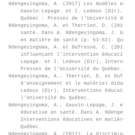
 Ndengeyingoma, A. (2017) Les modèles en éd
     Gauvin-Lepage. et I. Ledoux (Dir), Int
     Québec : Presses de l'Université du Qu
 Ndengeyingoma, A. et Therrien, D. (2017). 
     santé. Dans A. Ndengeyingoma, J. Gauvi
     en matière de santé (p. 53-82). Québec
 Ndengeyingoma, A. et Dufresne, C. (2017). 
     influençant l’intervention éducative e
     Lepage. et I. Ledoux (Dir), Interventi
     Presses de l'Université du Québec.

 Ndengeyingoma, A., Therrien, D. et Dufresn
     d’enseignement et le matériel didactiq
     Ledoux (Dir), Interventions éducatives
     l'Université du Québec.

 Ndengeyingoma, A., Gauvin-Lepage, J. et Le
     éducative en santé. Dans A. Ndengeying
     Interventions éducatives en matière de
     Québec.

 Ndengeyingoma, A. (2017). La discriminatio