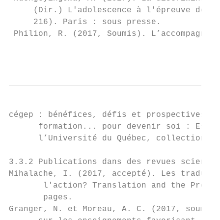
     (Dir.) L'adolescence à l'épreuve de la
     216). Paris : sous presse.

 Philion, R. (2017, Soumis). L’accompagneme
                                           
cégep : bénéfices, défis et prospectives. D
      formation... pour devenir soi : Espac
      l’Université du Québec, collection Éd
3.3.2 Publications dans des revues scientif
Mihalache, I. (2017, accepté). Les traducte
       l'action? Translation and the Produc
       pages.

Granger, N. et Moreau, A. C. (2017, soumis)