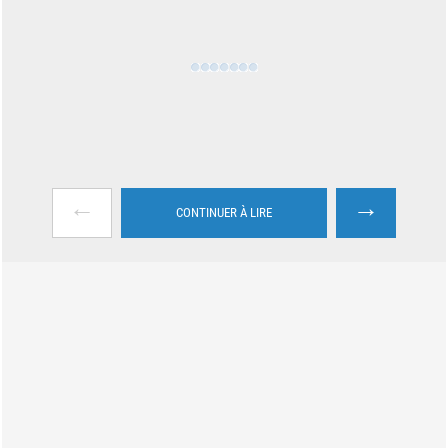
←
→
CONTINUER À LIRE