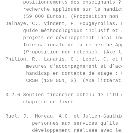
      positionnements des enseignants ? Fin
      recherche appliquée sur le handicap (
      (59 000 Euros). (Proposition non rete
Delhaye, C., Vincent, P. Fougeyrollas, P., 
      guide méthodologique inclusif et sens
      projets de développement local inclus
      Internationale de la recherche Appliq
      (Proposition non retenue). (Axe litté
Philion, R., Lanaris, C., Lebel, C. et Béla
       mesures d'accompagnement et d’accomm
       handicap en contexte de stage : une 
       CRSH (130 051, $). (Axe littératie e
3.2.6 Soutien financier obtenu de l’IU en D
      chapitre de livre

Ruel, J., Moreau, A.C. et Julien-Gauthier, 
         personnes aux services qu’ils reço
         développement réalisée avec les pa