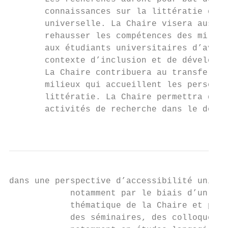
       connaissances sur la littératie dans
       universelle. La Chaire visera aussi 
       rehausser les compétences des milieu
       aux étudiants universitaires d’avoir
       contexte d’inclusion et de développe
       La Chaire contribuera au transfert e
       milieux qui accueillent les personne
       littératie. La Chaire permettra d'ac
       activités de recherche dans le domai
                                           
dans une perspective d’accessibilité univer
            notamment par le biais d’un reg
            thématique de la Chaire et par 
            des séminaires, des colloques, 