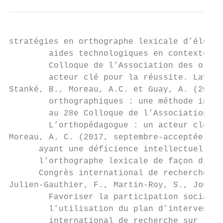
stratégies en orthographe lexicale d’élèves
        aides technologiques en contexte or
        Colloque de l’Association des ortho
        acteur clé pour la réussite. Laval,
Stanké, B., Moreau, A.C. et Guay, A. (2017,
        orthographiques : une méthode innov
        au 28e Colloque de l’Association de
        L’orthopédagogue : un acteur clé po
Moreau, A. C. (2017, septembre-acceptée). C
      ayant une déficience intellectuelle o
      l’orthographe lexicale de façon diffé
      Congrès international de recherche su
Julien-Gauthier, F., Martin-Roy, S., Jourda
        Favoriser la participation sociale 
        l’utilisation du plan d’interventio
        international de recherche sur le h