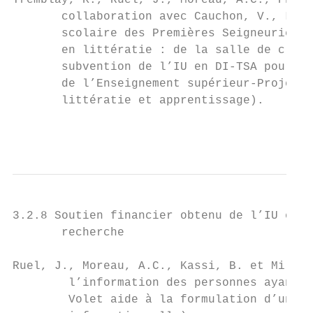
Tremblay, K., Ruel, J., Moreau, A.C., Phili
       collaboration avec Cauchon, V., Lége
       scolaire des Premières Seigneuries -
       en littératie : de la salle de class
       subvention de l’IU en DI-TSA pour fi
       de l’Enseignement supérieur-Projet d
       littératie et apprentissage).

                                           
3.2.8 Soutien financier obtenu de l’IU en D
       recherche

Ruel, J., Moreau, A.C., Kassi, B. et Milot,
        l’information des personnes ayant u
        Volet aide à la formulation d’un pr