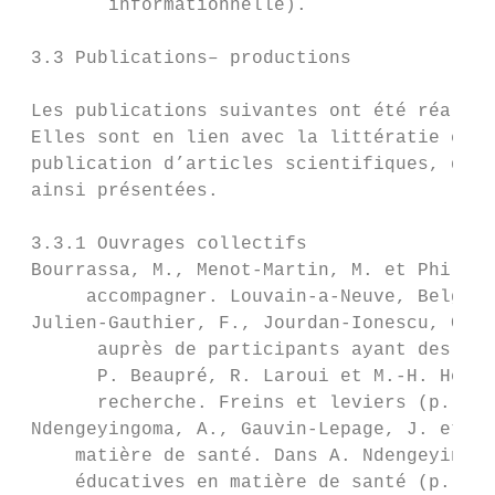
        informationnelle).

 3.3 Publications– productions

 Les publications suivantes ont été réalisé
 Elles sont en lien avec la littératie et l
 publication d’articles scientifiques, d’ar
 ainsi présentées.

 3.3.1 Ouvrages collectifs

 Bourrassa, M., Menot-Martin, M. et Philion
      accompagner. Louvain-a-Neuve, Belgiqu
 Julien-Gauthier, F., Jourdan-Ionescu, C. M
       auprès de participants ayant des inc
       P. Beaupré, R. Laroui et M.-H. Héber
       recherche. Freins et leviers (p. 149
 Ndengeyingoma, A., Gauvin-Lepage, J. et Le
     matière de santé. Dans A. Ndengeyingom
     éducatives en matière de santé (p. 5-2