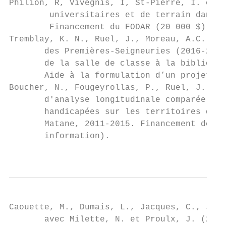
Philion, R, Vivegnis, I, St-Pierre, I. et B
        universitaires et de terrain dans l
        Financement du FODAR (20 000 $) (Ax
Tremblay, K. N., Ruel, J., Moreau, A.C. et 
       des Premières-Seigneuries (2016-2017
       de la salle de classe à la bibliothè
       Aide à la formulation d’un projet de
Boucher, N., Fougeyrollas, P., Ruel, J., Mo
       d'analyse longitudinale comparée des
       handicapées sur les territoires des 
       Matane, 2011-2015. Financement de l’
       information).

                                           
Caouette, M., Dumais, L., Jacques, C., Juli
       avec Milette, N. et Proulx, J. (2016