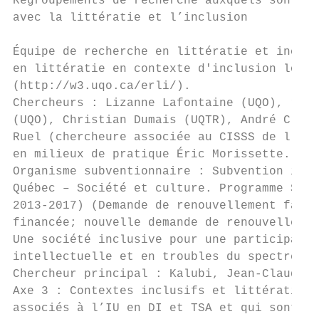
Regroupements de recherche auxquels sont as
avec la littératie et l’inclusion

Équipe de recherche en littératie et inclus
en littératie en contexte d'inclusion lors 
(http://w3.uqo.ca/erli/).

Chercheurs : Lizanne Lafontaine (UQO), resp
(UQO), Christian Dumais (UQTR), André C. Mo
Ruel (chercheure associée au CISSS de l’Out
en milieux de pratique Éric Morissette.

Organisme subventionnaire : Subvention infr
Québec – Société et culture. Programme Sout
2013-2017) (Demande de renouvellement faite
financée; nouvelle demande de renouvellemen
Une société inclusive pour une participatio
intellectuelle et en troubles du spectre de
Chercheur principal : Kalubi, Jean-Claude (
Axe 3 : Contextes inclusifs et littératie :
associés à l’IU en DI et TSA et qui sont ég