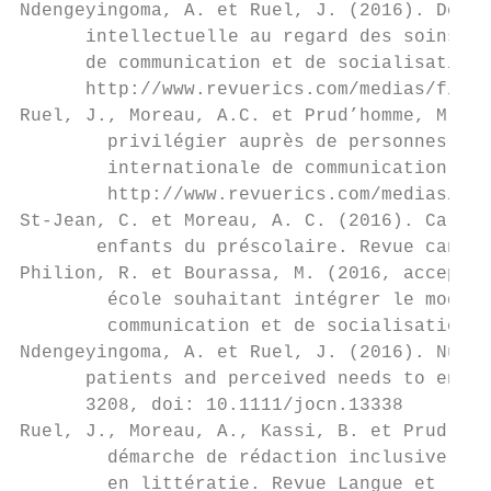
Ndengeyingoma, A. et Ruel, J. (2016). Défis
      intellectuelle au regard des soins de
      de communication et de socialisation,
      http://www.revuerics.com/medias/files
Ruel, J., Moreau, A.C. et Prud’homme, M. (2
        privilégier auprès de personnes aya
        internationale de communication et 
        http://www.revuerics.com/medias/fil
St-Jean, C. et Moreau, A. C. (2016). Caract
       enfants du préscolaire. Revue canadi
Philion, R. et Bourassa, M. (2016, accepté)
        école souhaitant intégrer le modèle
        communication et de socialisation (
Ndengeyingoma, A. et Ruel, J. (2016). Nurse
      patients and perceived needs to ensur
      3208, doi: 10.1111/jocn.13338

Ruel, J., Moreau, A., Kassi, B. et Prud’hom
        démarche de rédaction inclusive réa
        en littératie. Revue Langue et litt