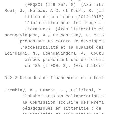
        (FRQSC) (149 854, $). (Axe littérat
Ruel, J., Moreau, A.C. et Kassi, B. (cherch
        milieu de pratique) (2014-2016). Re
        l’information pour les usagers et l
        (terminée). (Axes littératie et inf
Ndengeyingoma, A., De Montigny, F. et St-Ar
      présentant un retard de développement
      l'accessibilité et la qualité des ser
Loirdighi, N., Ndengeyingoma, A., Couture, 
        aînées présentant une déficience in
        en TSA (5 000, $). (Axe littératie 
3.2.2 Demandes de financement en attente de
Tremblay, K., Dumont, C., Feliziani, M., Mo
       alphabétique) en collaboration avec 
       la Commission scolaire des Premières
       pédagogiques en littératie : de la s