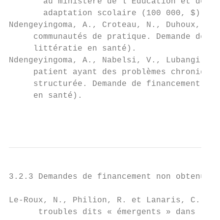
       au ministère de l’Éducation et de l’
       adaptation scolaire (100 000, $). (A
Ndengeyingoma, A., Croteau, N., Duhoux, N. 
     communautés de pratique. Demande de fi
     littératie en santé).

Ndengeyingoma, A., Nabelsi, V., Lubangi M.M
     patient ayant des problèmes chroniques
     structurée. Demande de financement de 
     en santé).

                                           
3.2.3 Demandes de financement non obtenues

Le-Roux, N., Philion, R. et Lanaris, C. Réd
      troubles dits « émergents » dans les 