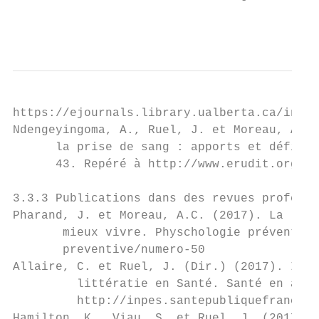
                                           
https://ejournals.library.ualberta.ca/index
Ndengeyingoma, A., Ruel, J. et Moreau, A. C
      la prise de sang : apports et défis. 
      43. Repéré à http://www.erudit.org/fr
3.3.3 Publications dans des revues professi
Pharand, J. et Moreau, A.C. (2017). La litt
       mieux vivre. Physchologie préventive
       preventive/numero-50

Allaire, C. et Ruel, J. (Dir.) (2017). Intr
         littératie en Santé. Santé en acti
         http://inpes.santepubliquefrance.f
Hamilton, K., Viau, S. et Ruel, J. (2017). 