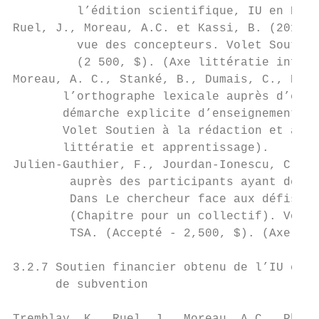
         l’édition scientifique, IU en DI-T
Ruel, J., Moreau, A.C. et Kassi, B. (2017 –
         vue des concepteurs. Volet Soutien
         (2 500, $). (Axe littératie inform
Moreau, A. C., Stanké, B., Dumais, C., Noli
       l’orthographe lexicale auprès d’élèv
       démarche explicite d’enseignement à 
       Volet Soutien à la rédaction et à l’
       littératie et apprentissage).

Julien-Gauthier, F., Jourdan-Ionescu, C., M
        auprès des participants ayant des i
        Dans Le chercheur face aux défis mé
        (Chapitre pour un collectif). Volet
        TSA. (Accepté - 2,500, $). (Axe lit
3.2.7 Soutien financier obtenu de l’IU en D
      de subvention
