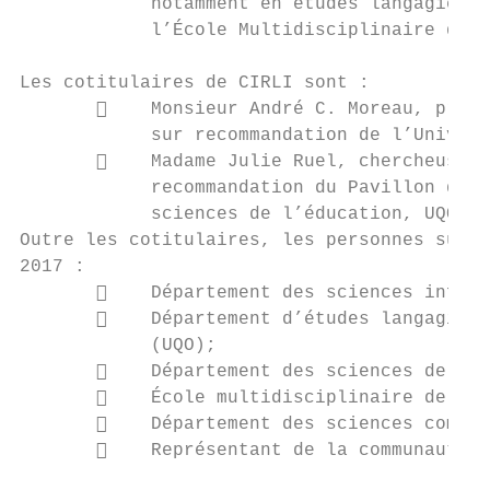
            notamment en études langagières
            l’École Multidisciplinaire de l
Les cotitulaires de CIRLI sont :

           Monsieur André C. Moreau, profe
            sur recommandation de l’Univers
           Madame Julie Ruel, chercheuse a
            recommandation du Pavillon du P
            sciences de l’éducation, UQO.

Outre les cotitulaires, les personnes suiva
2017 :

           Département des sciences infirm
           Département d’études langagière
            (UQO);

           Département des sciences de l’é
           École multidisciplinaire de l’i
           Département des sciences compta
           Représentant de la communauté :