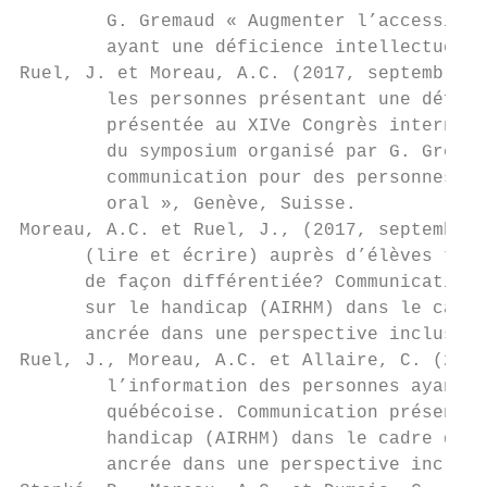
        G. Gremaud « Augmenter l’accessibil
        ayant une déficience intellectuelle
Ruel, J. et Moreau, A.C. (2017, septembre-a
        les personnes présentant une défici
        présentée au XIVe Congrès internati
        du symposium organisé par G. Gremau
        communication pour des personnes ay
        oral », Genève, Suisse.

Moreau, A.C. et Ruel, J., (2017, septembre-
      (lire et écrire) auprès d’élèves typi
      de façon différentiée? Communication 
      sur le handicap (AIRHM) dans le cadre
      ancrée dans une perspective inclusive
Ruel, J., Moreau, A.C. et Allaire, C. (2017
        l’information des personnes ayant d
        québécoise. Communication présentée
        handicap (AIRHM) dans le cadre du s
        ancrée dans une perspective inclusi