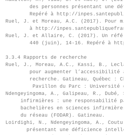
        des personnes présentant une défici
        Repéré à http://inpes.santepublique
Ruel, J. et Moreau, A.C. (2017). Pour mieux
        à http://inpes.santepubliquefrance.
Ruel, J. et Allaire, C. (2017). Un référent
        440 (juin), 14-16. Repéré à http://
3.3.4 Rapports de recherche

Ruel, J., Moreau, A.C., Kassi, B., Leclair 
        pour augmenter l’accessibilité à l’
        recherche. Gatineau, Québec : Chair
         Pavillon du Parc : Université du Q
Ndengeyingoma, A., Galipeau, R., Dubé, S. e
     infirmières : une responsabilité parta
     bachelières en sciences infirmières. R
     du réseau (FODAR). Gatineau.

Loirdighi, N., Ndengeyingoma, A., Couture, 
       présentant une déficience intellectu