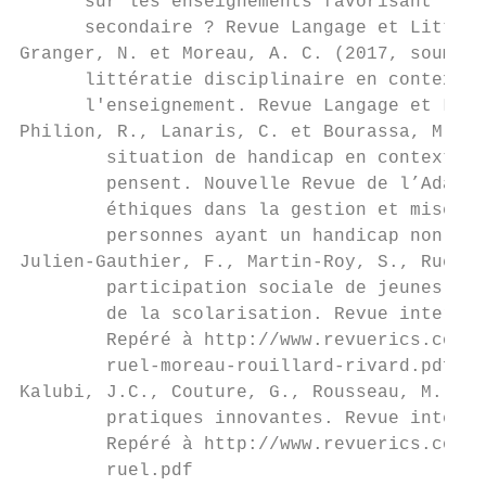
      sur les enseignements favorisant les 
      secondaire ? Revue Langage et Littéra
Granger, N. et Moreau, A. C. (2017, soumis)
      littératie disciplinaire en contexte 
      l'enseignement. Revue Langage et Litt
Philion, R., Lanaris, C. et Bourassa, M. (2
        situation de handicap en contexte d
        pensent. Nouvelle Revue de l’Adapta
        éthiques dans la gestion et mise en
        personnes ayant un handicap non vis
Julien-Gauthier, F., Martin-Roy, S., Ruel, 
        participation sociale de jeunes adu
        de la scolarisation. Revue internat
        Repéré à http://www.revuerics.com/m
        ruel-moreau-rouillard-rivard.pdf

Kalubi, J.C., Couture, G., Rousseau, M. et 
        pratiques innovantes. Revue interna
        Repéré à http://www.revuerics.com/m
        ruel.pdf
