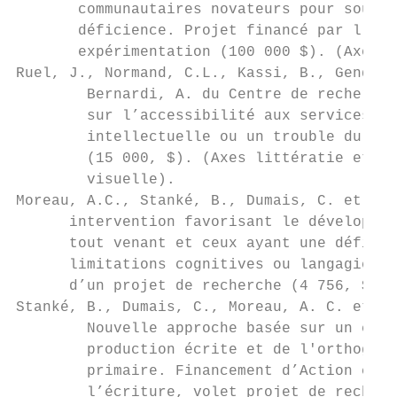
       communautaires novateurs pour souten
       déficience. Projet financé par l’OPH
       expérimentation (100 000 $). (Axes l
Ruel, J., Normand, C.L., Kassi, B., Gendron
        Bernardi, A. du Centre de recherche
        sur l’accessibilité aux services fi
        intellectuelle ou un trouble du spe
        (15 000, $). (Axes littératie et in
        visuelle).

Moreau, A.C., Stanké, B., Dumais, C. et Rue
      intervention favorisant le développem
      tout venant et ceux ayant une déficie
      limitations cognitives ou langagières
      d’un projet de recherche (4 756, $). 
Stanké, B., Dumais, C., Moreau, A. C. et Ro
        Nouvelle approche basée sur un ense
        production écrite et de l'orthograp
        primaire. Financement d’Action conc
        l’écriture, volet projet de recherc