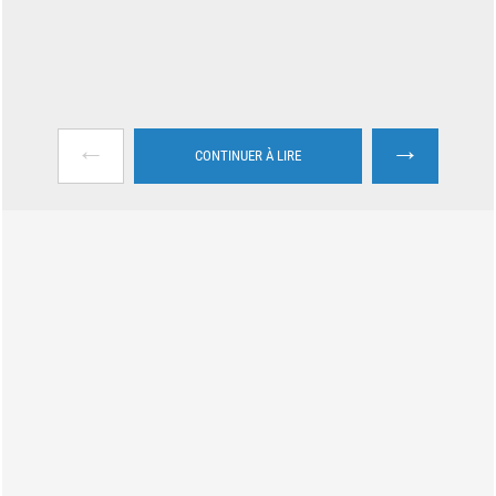
←
→
CONTINUER À LIRE