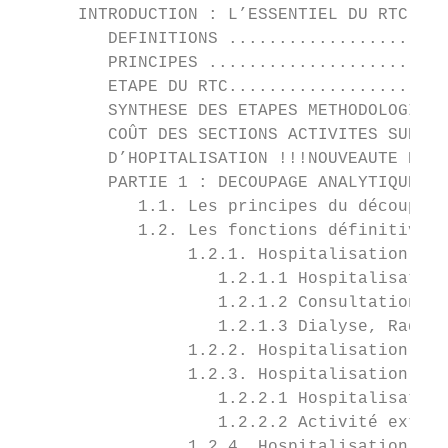
      INTRODUCTION : L’ESSENTIEL DU RTC ...
         DEFINITIONS ......................
         PRINCIPES ........................
         ETAPE DU RTC......................
         SYNTHESE DES ETAPES METHODOLOGIQUE
         COÛT DES SECTIONS ACTIVITES SUBSID
         D’HOPITALISATION !!!NOUVEAUTE RTC 
         PARTIE 1 : DECOUPAGE ANALYTIQUE DU
            1.1. Les principes du découpage
            1.2. Les fonctions définitives 
                 1.2.1. Hospitalisation et 
                    1.2.1.1 Hospitalisation
                    1.2.1.2 Consultations e
                    1.2.1.3 Dialyse, Radiot
                 1.2.2. Hospitalisation à D
                 1.2.3. Hospitalisation et 
                    1.2.2.1 Hospitalisation
                    1.2.2.2 Activité extern
                 1.2.4. Hospitalisation et 