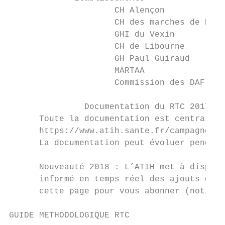
                     CH Alençon

                     CH des marches de Bret
                     GHI du Vexin

                     CH de Libourne

                     GH Paul Guiraud

                     MARTAA

                     Commission des DAF de 
               Documentation du RTC 2017

      Toute la documentation est centralisé
      https://www.atih.sante.fr/campagne-rt
      La documentation peut évoluer pendant
      Nouveauté 2018 : L’ATIH met à disposi
      informé en temps réel des ajouts docu
      cette page pour vous abonner (notific
GUIDE METHODOLOGIQUE RTC                   