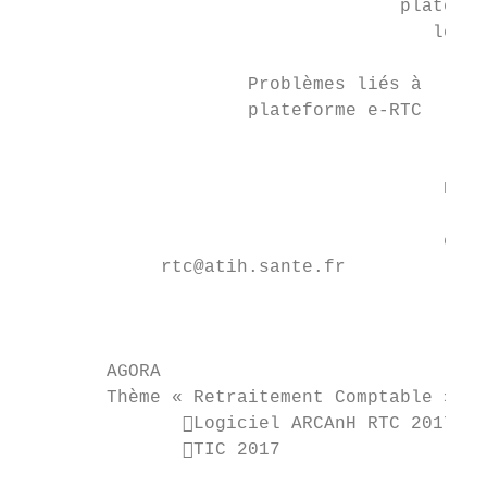
                                   platefor
                                      le th
                     Problèmes liés à      
                     plateforme e-RTC      
                                           
                                       Prob
                                       logi
                                       et a
             rtc@atih.sante.fr

                                           
                                           
        AGORA                              
        Thème « Retraitement Comptable »

               Logiciel ARCAnH RTC 2017

               TIC 2017
