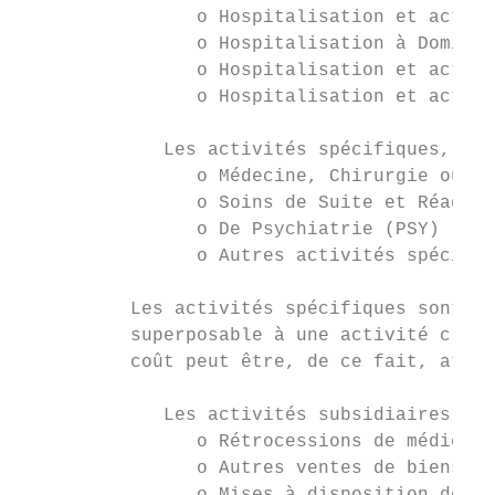
                o Hospitalisation et activi
                o Hospitalisation à Domicil
                o Hospitalisation et activi
                o Hospitalisation et activi
             Les activités spécifiques, en 
                o Médecine, Chirurgie ou Ob
                o Soins de Suite et Réadapt
                o De Psychiatrie (PSY)

                o Autres activités spécifiq
          Les activités spécifiques sont de
          superposable à une activité clini
          coût peut être, de ce fait, atypi
             Les activités subsidiaires :

                o Rétrocessions de médicame
                o Autres ventes de biens et