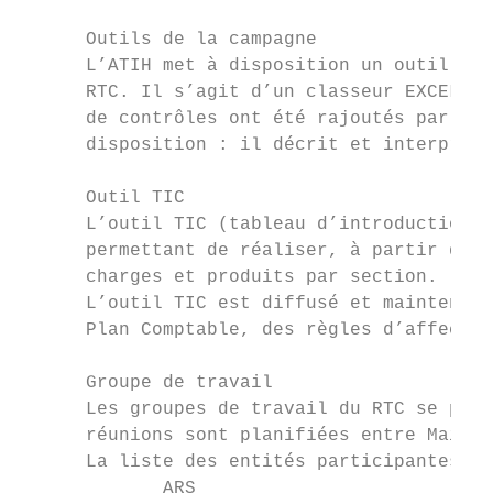
      Outils de la campagne

      L’ATIH met à disposition un outil de 
      RTC. Il s’agit d’un classeur EXCEL co
      de contrôles ont été rajoutés par rap
      disposition : il décrit et interprète
      Outil TIC

      L’outil TIC (tableau d’introduction à
      permettant de réaliser, à partir des 
      charges et produits par section.

      L’outil TIC est diffusé et maintenu p
      Plan Comptable, des règles d’affectat
      Groupe de travail

      Les groupes de travail du RTC se pour
      réunions sont planifiées entre Mai et
      La liste des entités participantes es
             ARS
