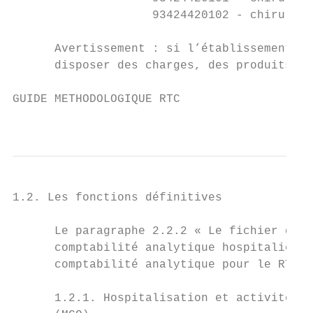
                    93424420102 - chirurgie
      Avertissement : si l’établissement so
      disposer des charges, des produits, d
GUIDE METHODOLOGIQUE RTC

                                           
1.2. Les fonctions définitives

      Le paragraphe 2.2.2 « Le fichier de s
      comptabilité analytique hospitalière 
      comptabilité analytique pour le RTC.

      1.2.1. Hospitalisation et activité ex