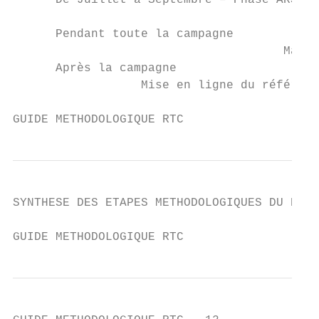
      De Juillet à Septembre – Phase ARS

                                           
      Pendant toute la campagne

                                      Maint
      Après la campagne

                  Mise en ligne du référent
GUIDE METHODOLOGIQUE RTC                   
SYNTHESE DES ETAPES METHODOLOGIQUES DU RTC

GUIDE METHODOLOGIQUE RTC                   