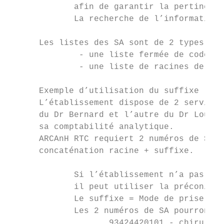
             afin de garantir la pertinence
             La recherche de l’information 
      Les listes des SA sont de 2 types :

              - une liste fermée de codes

              - une liste de racines de cod
      Exemple d’utilisation du suffixe :

      L’établissement dispose de 2 services
      du Dr Bernard et l’autre du Dr Louis.
      sa comptabilité analytique.

      ARCAnH RTC requiert 2 numéros de SA d
      concaténation racine + suffixe.

             Si l’établissement n’a pas enc
             il peut utiliser la préconisat
             Le suffixe = Mode de prise en 
             Les 2 numéros de SA pourront d
                    93424420101 - chirurgie