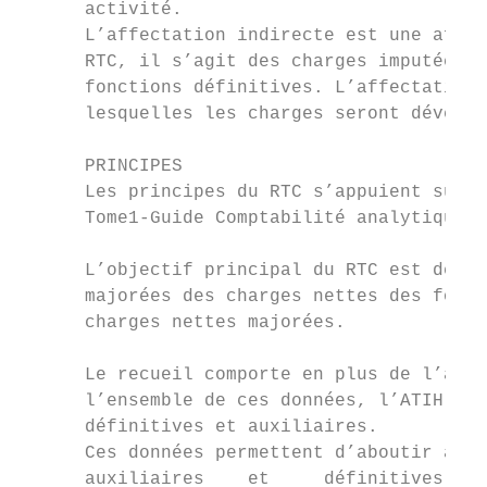
      activité.

      L’affectation indirecte est une affec
      RTC, il s’agit des charges imputées à
      fonctions définitives. L’affectation 
      lesquelles les charges seront déversé
      PRINCIPES

      Les principes du RTC s’appuient sur l
      Tome1-Guide Comptabilité analytique H
      L’objectif principal du RTC est de ca
      majorées des charges nettes des fonct
      charges nettes majorées.

      Le recueil comporte en plus de l’appl
      l’ensemble de ces données, l’ATIH peu
      définitives et auxiliaires.

      Ces données permettent d’aboutir à un
      auxiliaires    et     définitives. Ce