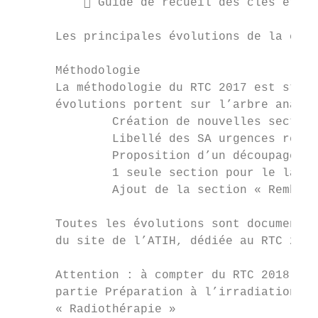
           Guide de recueil des clés et UO
      Les principales évolutions de la camp
      Méthodologie

      La méthodologie du RTC 2017 est stabl
      évolutions portent sur l’arbre analyt
              Création de nouvelles section
              Libellé des SA urgences révis
              Proposition d’un découpage pa
              1 seule section pour le labor
              Ajout de la section « Rembour
      Toutes les évolutions sont document d
      du site de l’ATIH, dédiée au RTC 2017
      Attention : à compter du RTC 2018, l’
      partie Préparation à l’irradiation. L
      « Radiothérapie »
