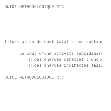
GUIDE METHODOLOGIQUE RTC

                                           
Illustration du coût total d’une section su
      Le coût d’une activité subsidiaire se
           des charges directes : Onglet C
           des charges indirectes saisies 
GUIDE METHODOLOGIQUE RTC

                                           