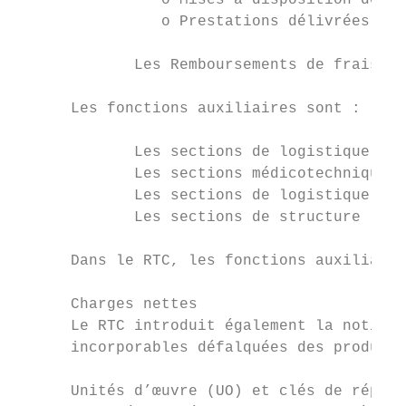
                o Mises à disposition de pe
                o Prestations délivrées aux
             Les Remboursements de frais de
      Les fonctions auxiliaires sont :

             Les sections de logistique et 
             Les sections médicotechniques 
             Les sections de logistique méd
             Les sections de structure (STR
      Dans le RTC, les fonctions auxiliaire
      Charges nettes

      Le RTC introduit également la notion 
      incorporables défalquées des produits
      Unités d’œuvre (UO) et clés de répart