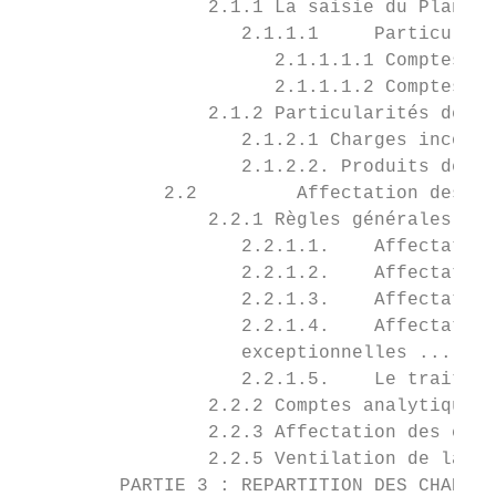
                 2.1.1 La saisie du Plan Co
                    2.1.1.1     Particulari
                       2.1.1.1.1 Comptes po
                       2.1.1.1.2 Comptes po
                 2.1.2 Particularités de la
                    2.1.2.1 Charges incorpo
                    2.1.2.2. Produits déduc
             2.2         Affectation des ch
                 2.2.1 Règles générales d’a
                    2.2.1.1.    Affectation
                    2.2.1.2.    Affectation
                    2.2.1.3.    Affectation
                    2.2.1.4.    Affectation
                    exceptionnelles .......
                    2.2.1.5.    Le traiteme
                 2.2.2 Comptes analytiques 
                 2.2.3 Affectation des char
                 2.2.5 Ventilation de la LM
         PARTIE 3 : REPARTITION DES CHARGES