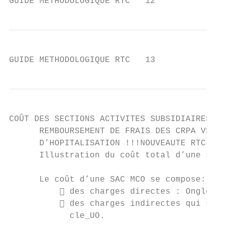
GUIDE METHODOLOGIQUE RTC   12
GUIDE METHODOLOGIQUE RTC   13
COÛT DES SECTIONS ACTIVITES SUBSIDIAIRES ET

      REMBOURSEMENT DE FRAIS DES CRPA VS LE
      D’HOPITALISATION !!!NOUVEAUTE RTC 201
      Illustration du coût total d’une sect
      Le coût d’une SAC MCO se compose:

           des charges directes : Onglet C
           des charges indirectes qui sont
            cle_UO.
