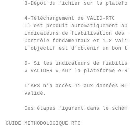
      3-Dépôt du fichier sur la plateforme 
      4-Téléchargement de VALID-RTC

      Il est produit automatiquement après 
      indicateurs de fiabilisation des cont
      Contrôle fondamentaux et 1.2 Validati
      L’objectif est d’obtenir un bon taux 
      5- Si les indicateurs de fiabilisatio
      « VALIDER » sur la plateforme e-RTC p
      L’ARS n’a accès ni aux données RTC ni
      validé.

      Ces étapes figurent dans le schéma de
GUIDE METHODOLOGIQUE RTC                   