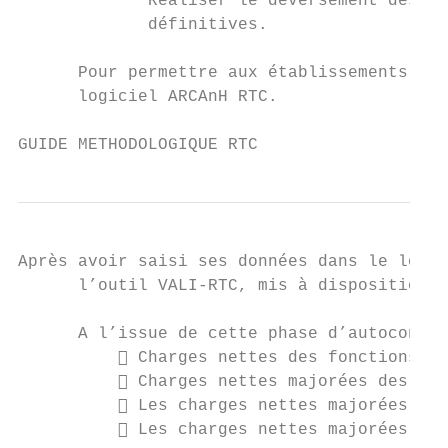
             Réaliser le déversement des ch
             définitives.

      Pour permettre aux établissements de 
      logiciel ARCAnH RTC.

GUIDE METHODOLOGIQUE RTC                   
Après avoir saisi ses données dans le logic
      l’outil VALI-RTC, mis à disposition p
      A l’issue de cette phase d’autocontrô
           Charges nettes des fonctions au
           Charges nettes majorées des fon
           Les charges nettes majorées par
           Les charges nettes majorées par