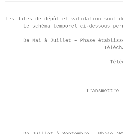
Les dates de dépôt et validation sont défin
      Le schéma temporel ci-dessous permet 
      De Mai à Juillet – Phase établissemen
                                 Télécharge
                                   Téléchar
                                          R
                           Transmettre les 
                                         Té
                                           