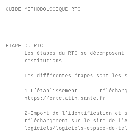
GUIDE METHODOLOGIQUE RTC                   
ETAPE DU RTC

      Les étapes du RTC se décomposent en 3
      restitutions.

      Les différentes étapes sont les suiva
      1-L’établissement       télécharge   
      https://ertc.atih.sante.fr

      2-Import de l’identification et saisi
      téléchargement sur le site de l’ATIH 
      logiciels/logiciels-espace-de-telecha