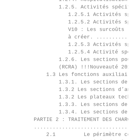
                 1.2.5. Activités spécifiqu
                    1.2.5.1 Activités spéci
                    1.2.5.2 Activités spéci
                    V10 : Les surcoûts liés
                    à créer. ..............
                    1.2.5.3 Activités spéci
                    1.2.5.4 Activité spécif
                 1.2.6. Les sections pour l
                 (RCRA) !!!Nouveauté 2017 !
             1.3 Les fonctions auxiliaires 
                 1.3.1. Les sections de log
                 1.3.2 Les sections d’analy
                 1.3.2 Les plateaux techniq
                 1.3.3. Les sections de log
                 1.3.4. Les sections de str
         PARTIE 2 : TRAITEMENT DES CHARGES 
         ..................................
             2.1         Le périmètre compt