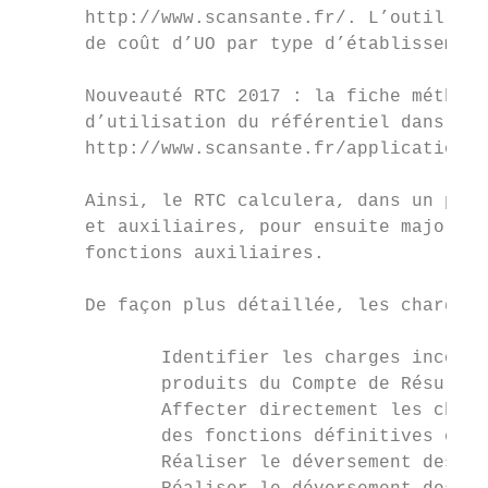
      http://www.scansante.fr/. L’outil per
      de coût d’UO par type d’établissement
      Nouveauté RTC 2017 : la fiche méthodo
      d’utilisation du référentiel dans Sca
      http://www.scansante.fr/applications/
      Ainsi, le RTC calculera, dans un prem
      et auxiliaires, pour ensuite majorer 
      fonctions auxiliaires.

      De façon plus détaillée, les charges 
             Identifier les charges incorpo
             produits du Compte de Résultat
             Affecter directement les charg
             des fonctions définitives et a
             Réaliser le déversement des ch