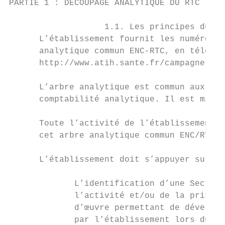
PARTIE 1 : DECOUPAGE ANALYTIQUE DU RTC

                   1.1. Les principes du dé
      L’établissement fournit les numéros d
      analytique commun ENC-RTC, en télécha
      http://www.atih.sante.fr/campagne-rtc
      L’arbre analytique est commun aux rec
      comptabilité analytique. Il est mis à
      Toute l’activité de l’établissement d
      cet arbre analytique commun ENC/RTC.

      L’établissement doit s’appuyer sur le
             L’identification d’une Section
             l’activité et/ou de la prise e
             d’œuvre permettant de déverser
             par l’établissement lors du dé