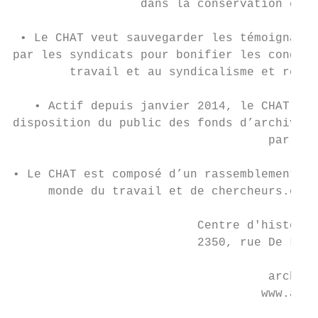
                  dans la conservation et l
 • Le CHAT veut sauvegarder les témoignages
par les syndicats pour bonifier les conditi
        travail et au syndicalisme et rendr
   • Actif depuis janvier 2014, le CHAT s’a
disposition du public des fonds d’archives 
                                    par le 
• Le CHAT est composé d’un rassemblement de
     monde du travail et de chercheurs.es e
                          Centre d'histoire
                          2350, rue De La S
                                           
                                    archive
                                   www.arch