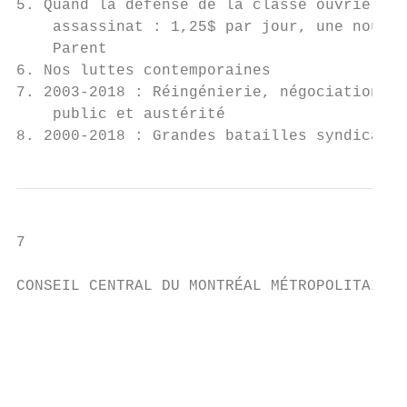
5. Quand la défense de la classe ouvrière a
    assassinat : 1,25$ par jour, une nouvel
    Parent                                 
6. Nos luttes contemporaines               
7. 2003-2018 : Réingénierie, négociation du
    public et austérité

8. 2000-2018 : Grandes batailles syndicales
7

CONSEIL CENTRAL DU MONTRÉAL MÉTROPOLITAIN -
                                           
                                           
                                           
                                           