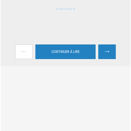
←
→
CONTINUER À LIRE