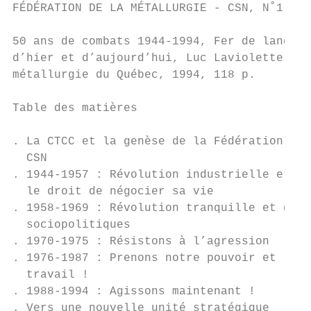
FÉDÉRATION DE LA MÉTALLURGIE - CSN, N˚1    
50 ans de combats 1944-1994, Fer de lance d
d’hier et d’aujourd’hui, Luc Laviolette, Fé
métallurgie du Québec, 1994, 118 p.

Table des matières                         
                                           
. La CTCC et la genèse de la Fédération de 
  CSN                                      
. 1944-1957 : Révolution industrielle et no
  le droit de négocier sa vie              
. 1958-1969 : Révolution tranquille et déch
  sociopolitiques                          
. 1970-1975 : Résistons à l’agression      
. 1976-1987 : Prenons notre pouvoir et réor
  travail !                                
. 1988-1994 : Agissons maintenant !        
. Vers une nouvelle unité stratégique      