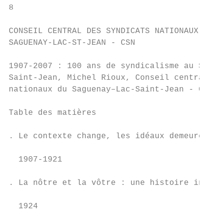
8

CONSEIL CENTRAL DES SYNDICATS NATIONAUX DU

SAGUENAY-LAC-ST-JEAN - CSN

1907-2007 : 100 ans de syndicalisme au Sagu
Saint-Jean, Michel Rioux, Conseil central d
nationaux du Saguenay–Lac-Saint-Jean - CSN,
Table des matières

. Le contexte change, les idéaux demeurent 
                                           
  1907-1921

                                           
. La nôtre et la vôtre : une histoire intim
                                           
  1924
