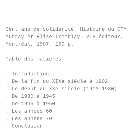
                                           
                                           
Cent ans de solidarité, Histoire du CTM, 18
Murray et Élise Tremblay, VLB éditeur, Étud
Montréal, 1987, 150 p.                     
                                           
Table des matières                         
                                           
. Introduction                             
. De la fin du XIXe siècle à 1902          
. Le début du XXe siècle (1903-1930)       
. De 1930 à 1945                           
. De 1945 à 1960                           
. Les années 60                            
. Les années 70                            
. Conclusion                               
                                           