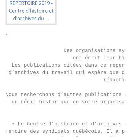
1

                   Des organisations syndic
                      ont écrit leur histoi
  Les publications citées dans ce répertoir
 d’archives du travail qui espère que d’aut
                                rédaction d
Nous recherchons d’autres publications sur 
  un récit historique de votre organisation
                                         Ré
  • Le Centre d’histoire et d’archives du t
mémoire des syndicats québécois. Il a pour 