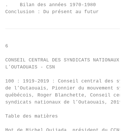
.    Bilan des années 1970-1980

Conclusion : Du présent au futur
6

CONSEIL CENTRAL DES SYNDICATS NATIONAUX DE 
L’OUTAOUAIS - CSN                          
100 : 1919-2019 : Conseil central des syndi
de l’Outaouais, Pionnier du mouvement syndi
québécois, Roger Blanchette, Conseil centra
syndicats nationaux de l’Outaouais, 2019, 3
                                           
Table des matières                         
Mot de Michel Quijada, président du CCNSO  