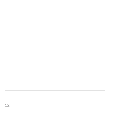
                                           
                                           
                                           
                                           
                                           
                                           
                                           
                                           
                                           
                                           
                                           
                                           
                                           
12
