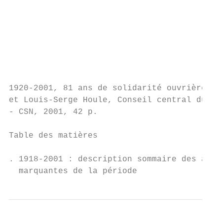
                                           
                                           
                                           
                                           
                                           
1920-2001, 81 ans de solidarité ouvrière, R
et Louis-Serge Houle, Conseil central du Mo
- CSN, 2001, 42 p.

Table des matières

. 1918-2001 : description sommaire des acti
  marquantes de la période