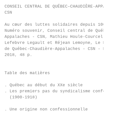
CONSEIL CENTRAL DE QUÉBEC–CHAUDIÈRE-APPALAC
CSN

Au cœur des luttes solidaires depuis 100 an
Numéro souvenir, Conseil central de Québec-
Appalaches - CSN, Mathieu Houle-Courcelles,
Lefebvre Legault et Réjean Lemoyne, Le Réfl
de Québec-Chaudière-Appalaches - CSN - Édit
2018, 48 p.

                                           
                                           
Table des matières

                                           
. Québec au début du XXe siècle

. Les premiers pas du syndicalisme confessi
  (1900-1918)

                                           
. Une origine non confessionnelle
