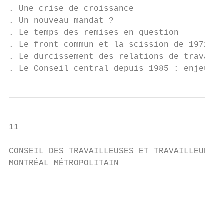
. Une crise de croissance

. Un nouveau mandat ?

. Le temps des remises en question

. Le front commun et la scission de 1972

. Le durcissement des relations de travail

. Le Conseil central depuis 1985 : enjeux e
11

CONSEIL DES TRAVAILLEUSES ET TRAVAILLEURS D
MONTRÉAL MÉTROPOLITAIN

                                           
                                           
                                           