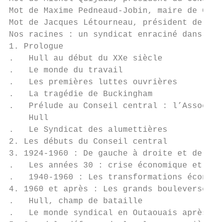
Mot de Maxime Pedneaud-Jobin, maire de Gati
Mot de Jacques Létourneau, président de la 
Nos racines : un syndicat enraciné dans sa 
1. Prologue                                
.   Hull au début du XXe siècle            
.   Le monde du travail                    
.   Les premières luttes ouvrières         
.   La tragédie de Buckingham              
.   Prélude au Conseil central : l’Associat
    Hull                                   
.   Le Syndicat des alumettières           
2. Les débuts du Conseil central           
3. 1924-1960 : De gauche à droite et de dro
.   Les années 30 : crise économique et vir
.   1940-1960 : Les transformations économi
4. 1960 et après : Les grands bouleversemen
.   Hull, champ de bataille                
.   Le monde syndical en Outaouais après 19