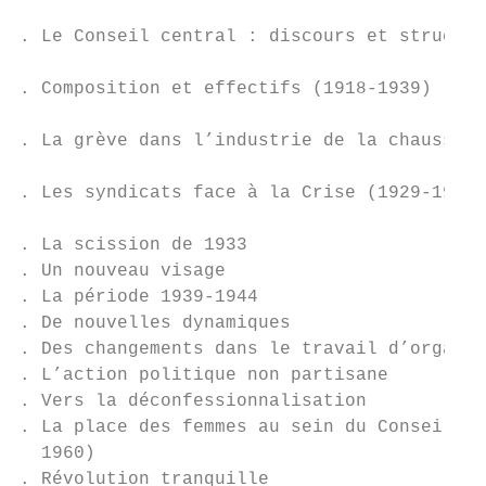
                                           
. Le Conseil central : discours et structur
                                           
. Composition et effectifs (1918-1939)

                                           
. La grève dans l’industrie de la chaussure

                                           
. Les syndicats face à la Crise (1929-1935)

                                           
. La scission de 1933

. Un nouveau visage

. La période 1939-1944

. De nouvelles dynamiques

. Des changements dans le travail d’organis
. L’action politique non partisane

. Vers la déconfessionnalisation

. La place des femmes au sein du Conseil ce
  1960)

. Révolution tranquille
