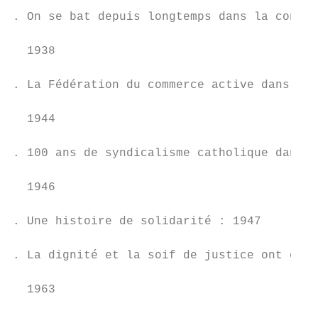
                                           
. On se bat depuis longtemps dans la constr
                                           
  1938

                                           
. La Fédération du commerce active dans la 
                                           
  1944

                                           
. 100 ans de syndicalisme catholique dans l
                                           
  1946

                                           
. Une histoire de solidarité : 1947

                                           
. La dignité et la soif de justice ont été 
                                           
  1963

                                           