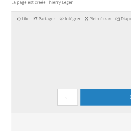
La page est créée Thierry Leger
Like
Partager
Intégrer
Plein écran
Diapo
←