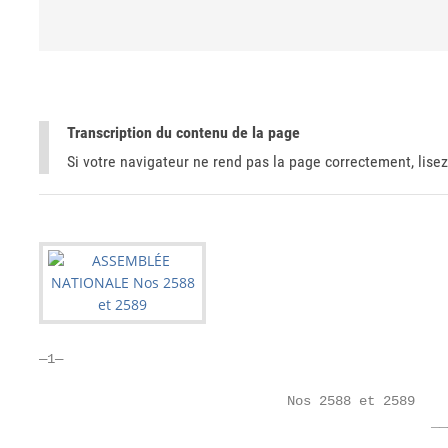
Transcription du contenu de la page
Si votre navigateur ne rend pas la page correctement, lisez
—1—

                               Nos 2588 et 2589

                                                 ___