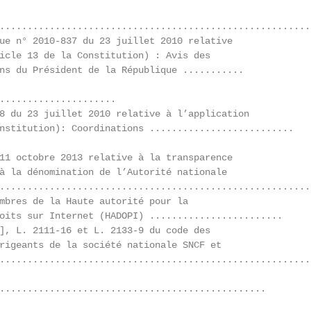
........................................................
ue n° 2010-837 du 23 juillet 2010 relative

icle 13 de la Constitution) : Avis des

ns du Président de la République ...........            
.....................                                   
8 du 23 juillet 2010 relative à l’application

nstitution): Coordinations ..........................   
11 octobre 2013 relative à la transparence

à la dénomination de l’Autorité nationale

........................................................
mbres de la Haute autorité pour la

oits sur Internet (HADOPI) ........................     
], L. 2111-16 et L. 2133-9 du code des

rigeants de la société nationale SNCF et

........................................................
................................................        