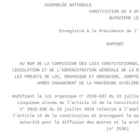
             ASSEMBLÉE NATIONALE

                               CONSTITUTION DU 4 OC
                                       QUINZIÈME LÉ
                   Enregistré à la Présidence de l'
                                      RAPPORT

                                                   F
   AU NOM DE LA COMMISSION DES LOIS CONSTITUTIONNEL
LÉGISLATION ET DE L’ADMINISTRATION GÉNÉRALE DE LA R
 LES PROJETS DE LOI, ORGANIQUE ET ORDINAIRE, ADOPTÉ
          APRÈS ENGAGEMENT DE LA PROCÉDURE ACCÉLÉRÉE
modifiant la loi organique n° 2010-837 du 23 juille
  cinquième alinéa de l’article 13 de la Constituti
   n° 2010-838 du 23 juillet 2010 relative à l’appl
l’article 13 de la Constitution et prorogeant le ma
   autorité pour la diffusion des œuvres et la prot
                                      (n° 2536)
