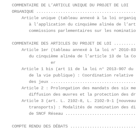
COMMENTAIRE DE L’ARTICLE UNIQUE DU PROJET DE LOI

ORGANIQUE .........................................
    Article unique (tableau annexé à la loi organiq
       à l’application du cinquième alinéa de l’art
       commissions parlementaires sur les nominatio
COMMENTAIRE DES ARTICLES DU PROJET DE LOI .........
    Article 1er (tableau annexé à la loi n° 2010-83
       du cinquième alinéa de l’article 13 de la Co
                er

    Article 1 bis (art 11 de la loi n° 2013-907 du 
       de la vie publique) : Coordination relative 
       des jeux ...................................
    Article 2 : Prolongation des mandats des six me
       diffusion des œuvres et la protection des dr
    Article 3 (art. L. 2102-8, L. 2102-9-1 [nouveau
       transports) : Modalités de nomination des di
       de SNCF Réseau .............................
COMPTE RENDU DES DÉBATS ...........................