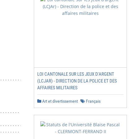
                           PAGES

LOI CANTONALE SUR LES JEUX D'ARGENT
............                     5

(LCJAR) - DIRECTION DE LA POLICE ET DES
AFFAIRES MILITAIRES
                                 7

Art et divertissement
Français
                                11

........                        11

...........                     12

........                        13
