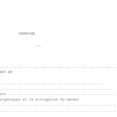
         SOMMAIRE

                 ___

                                                        
........................................................
NT DE

.................................................       
......................................................  
ons ....................................................
organiques et la prorogation du mandat

........................................................
........................................................