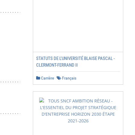
.................               15

                                15

                                25

                                25

STATUTS DE L'UNIVERSITÉ BLAISE PASCAL -
CLERMONT-FERRAND II
Carrière
Français
.............................   26

                                27

.....................           28

                                31
