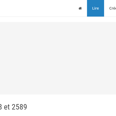
Maison
Lire
Cré
 et 2589