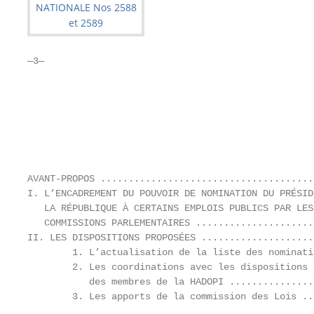
—3—

                                                   
                                                   
                                                   
AVANT-PROPOS ......................................
I. L’ENCADREMENT DU POUVOIR DE NOMINATION DU PRÉSIDE
   LA RÉPUBLIQUE À CERTAINS EMPLOIS PUBLICS PAR LES

   COMMISSIONS PARLEMENTAIRES .....................
II. LES DISPOSITIONS PROPOSÉES ....................
        1. L’actualisation de la liste des nominati
        2. Les coordinations avec les dispositions 
           des membres de la HADOPI ...............
        3. Les apports de la commission des Lois ..