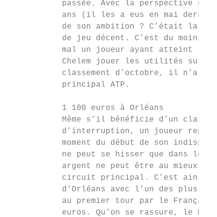
           passée. Avec la perspective d’un
           ans (il les a eus en mai dernier
           de son ambition ? C’était la con
           de jeu décent. C’est du moins ai
           mal un joueur ayant atteint les 
           Chelem jouer les utilités sur le
           classement d’octobre, il n’a plu
           principal ATP.                  
                                           
           1 100 euros à Orléans           
           Même s’il bénéficie d’un classem
           d’interruption, un joueur repart
           moment du début de son indisponi
           ne peut se hisser que dans les t
           argent ne peut être au mieux que
           circuit principal. C’est ainsi q
           d’Orléans avec l’un des plus pet
           au premier tour par le Français 
           euros. Qu’on se rassure, le Mars