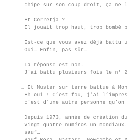
      chipe sur son coup droit, ça ne lui f
                                           
      Et Corretja ?

      Il jouait trop haut, trop bombé pour 
                                           
      Est-ce que vous avez déjà battu un n°
      Oui… Enfin, pas sûr…                 
                                           
      La réponse est non.

      J’ai battu plusieurs fois le n° 2 mon
                                           
     … Et Muster sur terre battue à Monte-C
      Eh oui ! C’est fou, j’ai l’impression
      c’est d’une autre personne qu’on parl
                                           
      Depuis 1973, année de création du cla
      vingt-quatre numéros un mondiaux. Vou
      sauf…                                