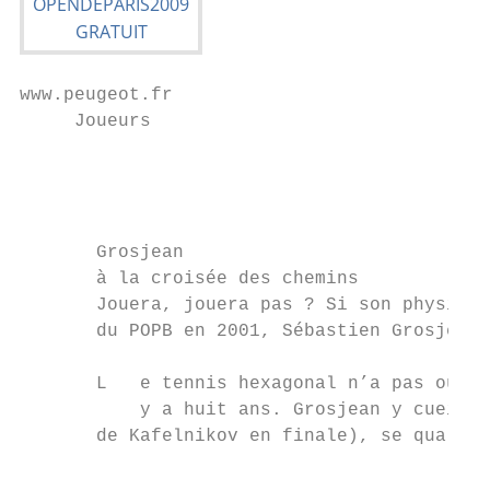
www.peugeot.fr

     Joueurs                               
                                           
                                           
       Grosjean

       à la croisée des chemins

       Jouera, jouera pas ? Si son physique
       du POPB en 2001, Sébastien Grosjean,
       L   e tennis hexagonal n’a pas oubli
           y a huit ans. Grosjean y cueilli
       de Kafelnikov en finale), se qualifi
                                           
                                           