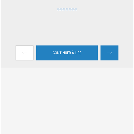
←
→
CONTINUER À LIRE