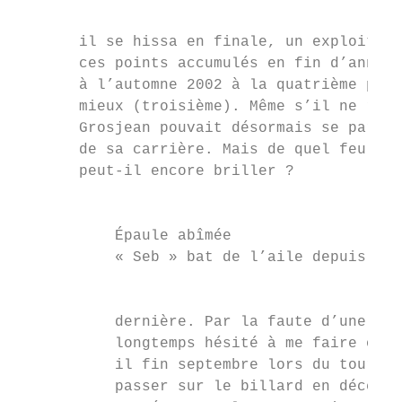
                                           
       il se hissa en finale, un exploit qu
       ces points accumulés en fin d’année,
       à l’automne 2002 à la quatrième plac
       mieux (troisième). Même s’il ne rest
       Grosjean pouvait désormais se parer 
       de sa carrière. Mais de quel feu cet
       peut-il encore briller ?

                                           
                                           
           Épaule abîmée

           « Seb » bat de l’aile depuis le 
                                           
                                           
           dernière. Par la faute d’une épa
           longtemps hésité à me faire opér
           il fin septembre lors du tournoi
           passer sur le billard en décembr