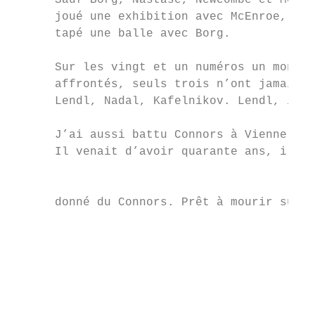
      Sauf Borg, Nastase, Newcombe et McEnr
      joué une exhibition avec McEnroe, une
      tapé une balle avec Borg.            
                                           
      Sur les vingt et un numéros un mondia
      affrontés, seuls trois n’ont jamais p
      Lendl, Nadal, Kafelnikov. Lendl, il m
      J’ai aussi battu Connors à Vienne, en
      Il venait d’avoir quarante ans, il ét
                                           
      donné du Connors. Prêt à mourir sur l
                                           
                                           
                                           
                                           