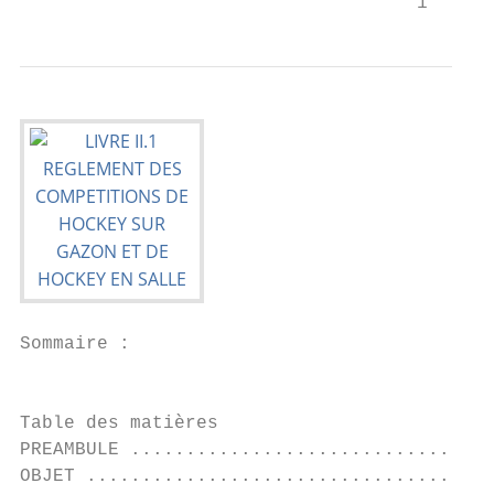
                                    1
Sommaire :

                                           
Table des matières

PREAMBULE .................................
OBJET .....................................