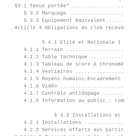
   §3.1 Tenue portée* .....................
      § 3.2 Marquage ......................
      § 3.3 Equipement équivalent..........
   Article 4 Obligations du club recevant .
            § 4.1 Elite et Nationale 1 ....
      4.1.1 Terrain .......................
      4.1.2 Table technique ...............
      4.1.3 Tableau de score & Chronomètre.
      4.1.4 Vestiaires ....................
      4.1.5 Moyens humains-Encadrement ....
      4.1.6 Vidéo .........................
      4.1.7 Contrôle antidopage ...........
      4.1.8 Information au public : composi
                § 4.2 Installations et serv
      4.2.1 Installations .................
      4.2.2 Services offerts aux participan