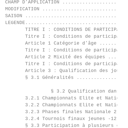
CHAMP D’APPLICATION .......................
MODIFICATION ..............................
SAISON ....................................
LEGENDE....................................
       TITRE I : CONDITIONS DE PARTICIPATIO
       Titre I : Conditions de participatio
       Article 1 Catégorie d’âge ..........
       Titre I : Conditions de participatio
       Article 2 Mixité des équipes .......
       Titre I : Conditions de participatio
       Article 3 : Qualification des joueur
       § 3.1 Généralités ..................
                § 3.2 Qualification dans un
       3.2.1 Championnats Elite et National
       3.2.2 Championnats Elite et National
       3.2.3 Phases finales Nationale 2 Hom
       3.2.4 Tournois finaux jeunes -12 ans
       § 3.3 Participation à plusieurs cham