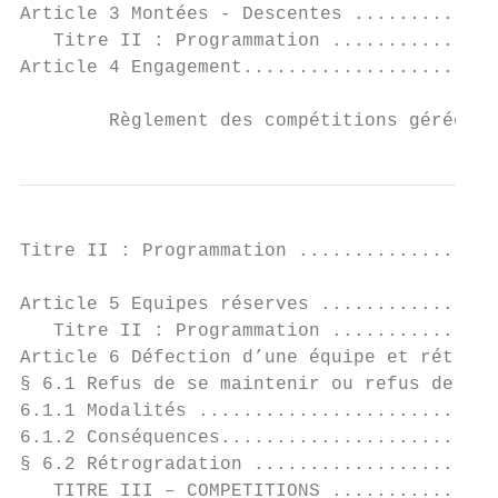
Article 3 Montées - Descentes .............
   Titre II : Programmation ...............
Article 4 Engagement.......................
        Règlement des compétitions gérées p
Titre II : Programmation ..................
                                           
Article 5 Equipes réserves ................
   Titre II : Programmation ...............
Article 6 Défection d’une équipe et rétrogr
§ 6.1 Refus de se maintenir ou refus de mon
6.1.1 Modalités ...........................
6.1.2 Conséquences.........................
§ 6.2 Rétrogradation ......................
   TITRE III – COMPETITIONS ...............