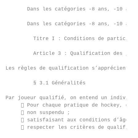
       Dans les catégories -8 ans, -10 ans,
       Dans les catégories -8 ans, -10 ans,
         Titre I : Conditions de participat
         Article 3 : Qualification des joue
Les règles de qualification s’apprécient à 
         § 3.1 Généralités

Par joueur qualifié, on entend un individu 
      Pour chaque pratique de hockey, déte
      non suspendu ;

      satisfaisant aux conditions d’âge et
      respecter les critères de qualificat