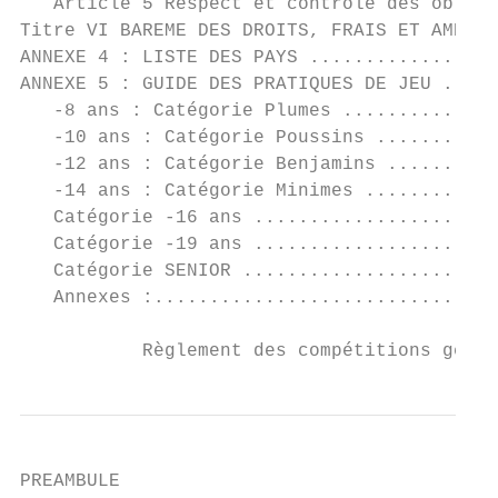
   Article 5 Respect et contrôle des obliga
Titre VI BAREME DES DROITS, FRAIS ET AMENDE
ANNEXE 4 : LISTE DES PAYS .................
ANNEXE 5 : GUIDE DES PRATIQUES DE JEU .....
   -8 ans : Catégorie Plumes ..............
   -10 ans : Catégorie Poussins ...........
   -12 ans : Catégorie Benjamins ..........
   -14 ans : Catégorie Minimes ............
   Catégorie -16 ans ......................
   Catégorie -19 ans ......................
   Catégorie SENIOR .......................
   Annexes :...............................
           Règlement des compétitions gérée
PREAMBULE                                  