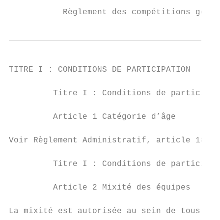
           Règlement des compétitions gérée
TITRE I : CONDITIONS DE PARTICIPATION

                                           
         Titre I : Conditions de participat
         Article 1 Catégorie d’âge

Voir Règlement Administratif, article 18.

         Titre I : Conditions de participat
         Article 2 Mixité des équipes

La mixité est autorisée au sein de tous les