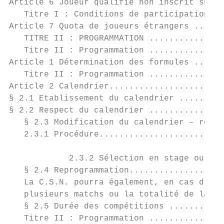
Article 6 Joueur qualifié non inscrit sur l
   Titre I : Conditions de participation ..
Article 7 Quota de joueurs étrangers ......
   TITRE II : PROGRAMMATION ...............
   Titre II : Programmation ...............
Article 1 Détermination des formules ......
   Titre II : Programmation ...............
Article 2 Calendrier.......................
§ 2.1 Etablissement du calendrier .........
§ 2.2 Respect du calendrier ...............
   § 2.3 Modification du calendrier – repor
   2.3.1 Procédure.........................
            2.3.2 Sélection en stage ou ren
   § 2.4 Reprogrammation...................
   La C.S.N. pourra également, en cas d’évè
   plusieurs matchs ou la totalité de la jo
   § 2.5 Durée des compétitions ...........
   Titre II : Programmation ...............