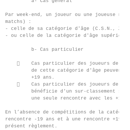
         a- Cas général

Par week-end, un joueur ou une joueuse ne p
matchs) :

- celle de sa catégorie d'âge (C.S.N., Zone
- ou celle de la catégorie d'âge supérieure
         b- Cas particulier

        Cas particulier des joueurs de -19
         de cette catégorie d'âge peuvent d
         +19 ans.

        Cas particulier des joueurs de la 
         bénéficie d'un sur-classement supé
         une seule rencontre avec les +19 a
En l’absence de compétitions de la catégori
rencontre -19 ans et à une rencontre +19 an
présent règlement.
