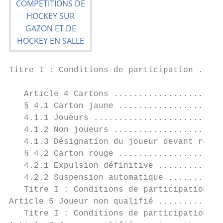
Titre I : Conditions de participation .....
                                           
   Article 4 Cartons ......................
   § 4.1 Carton jaune .....................
   4.1.1 Joueurs ..........................
   4.1.2 Non joueurs ......................
   4.1.3 Désignation du joueur devant regag
   § 4.2 Carton rouge .....................
   4.2.1 Expulsion définitive .............
   4.2.2 Suspension automatique ...........
   Titre I : Conditions de participation ..
Article 5 Joueur non qualifié .............
   Titre I : Conditions de participation ..