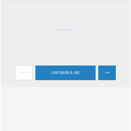
←
→
CONTINUER À LIRE