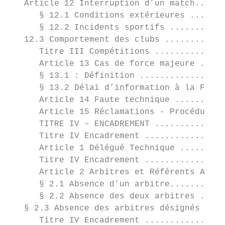
   Article 12 Interruption d’un match......
      § 12.1 Conditions extérieures .......
      § 12.2 Incidents sportifs ...........
   12.3 Comportement des clubs ............
      Titre III Compétitions ..............
      Article 13 Cas de force majeure .....
      § 13.1 : Définition .................
      § 13.2 Délai d’information à la F.F.H
      Article 14 Faute technique ..........
      Article 15 Réclamations - Procédures 
      TITRE IV – ENCADREMENT ..............
      Titre IV Encadrement ................
      Article 1 Délégué Technique .........
      Titre IV Encadrement ................
      Article 2 Arbitres et Référents Arbit
      § 2.1 Absence d’un arbitre...........
      § 2.2 Absence des deux arbitres .....
   § 2.3 Absence des arbitres désignés ....
      Titre IV Encadrement ................