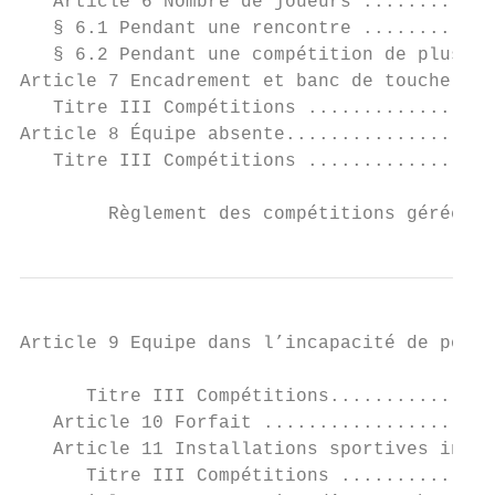
   Article 6 Nombre de joueurs ............
   § 6.1 Pendant une rencontre ............
   § 6.2 Pendant une compétition de plusieu
Article 7 Encadrement et banc de touche ...
   Titre III Compétitions .................
Article 8 Équipe absente...................
   Titre III Compétitions .................
        Règlement des compétitions gérées p
Article 9 Equipe dans l’incapacité de pours
                                           
      Titre III Compétitions...............
   Article 10 Forfait .....................
   Article 11 Installations sportives indis
      Titre III Compétitions ..............