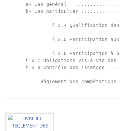
       a- Cas général .....................
       b- Cas particulier .................
                § 3.4 Qualification dans un
                § 3.5 Participation aux com
                § 3.6 Participation à plusi
       § 3.7 Obligations vis-à-vis des séle
       § 3.8 Contrôle des licences ........
            Règlement des compétitions géré