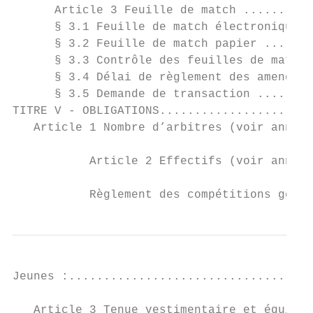
      Article 3 Feuille de match ..........
      § 3.1 Feuille de match électronique .
      § 3.2 Feuille de match papier .......
      § 3.3 Contrôle des feuilles de match.
      § 3.4 Délai de règlement des amendes 
      § 3.5 Demande de transaction ........
TITRE V - OBLIGATIONS......................
   Article 1 Nombre d’arbitres (voir annexe
           Article 2 Effectifs (voir annexe
           Règlement des compétitions gérée
Jeunes :...................................
                                           
   Article 3 Tenue vestimentaire et équipem