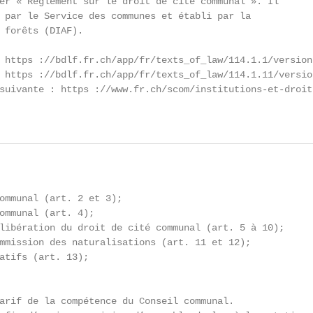
er « Règlement sur le droit de cité communal ». Il

 par le Service des communes et établi par la

 forêts (DIAF).

 https ://bdlf.fr.ch/app/fr/texts_of_law/114.1.1/versions
 https ://bdlf.fr.ch/app/fr/texts_of_law/114.1.11/version
suivante : https ://www.fr.ch/scom/institutions-et-droits
ommunal (art. 2 et 3);

ommunal (art. 4);

libération du droit de cité communal (art. 5 à 10);

mmission des naturalisations (art. 11 et 12);

atifs (art. 13);

arif de la compétence du Conseil communal.
