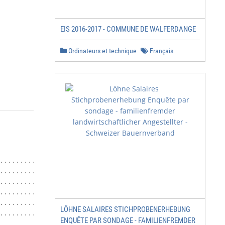
EIS 2016-2017 - COMMUNE DE WALFERDANGE
Ordinateurs et technique
Français
............................................ 1

........................... 1

........................................... 2

.................................. 2

.................................... 13

LÖHNE SALAIRES STICHPROBENERHEBUNG
.......................................... 14

ENQUÊTE PAR SONDAGE - FAMILIENFREMDER
................................... 15