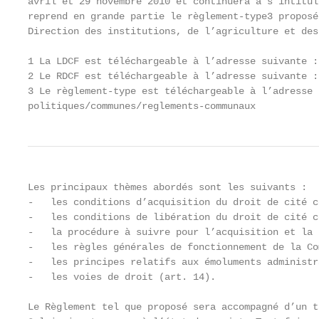
avril et 29 novembre 2010 et continuera à s’intitul
reprend en grande partie le règlement-type3 proposé
Direction des institutions, de l’agriculture et des
1 La LDCF est téléchargeable à l’adresse suivante :
2 Le RDCF est téléchargeable à l’adresse suivante :
3 Le règlement-type est téléchargeable à l’adresse 
politiques/communes/reglements-communaux
Les principaux thèmes abordés sont les suivants :

-   les conditions d’acquisition du droit de cité c
-   les conditions de libération du droit de cité c
-   la procédure à suivre pour l’acquisition et la 
-   les règles générales de fonctionnement de la Co
-   les principes relatifs aux émoluments administr
-   les voies de droit (art. 14).

Le Règlement tel que proposé sera accompagné d’un t