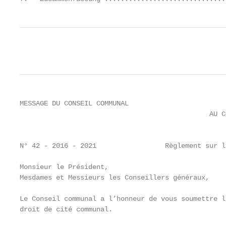
MESSAGE DU CONSEIL COMMUNAL

                                               AU C
                                                   
N° 42 - 2016 - 2021                 Règlement sur l
Monsieur le Président,

Mesdames et Messieurs les Conseillers généraux,

Le Conseil communal a l’honneur de vous soumettre l
droit de cité communal.
