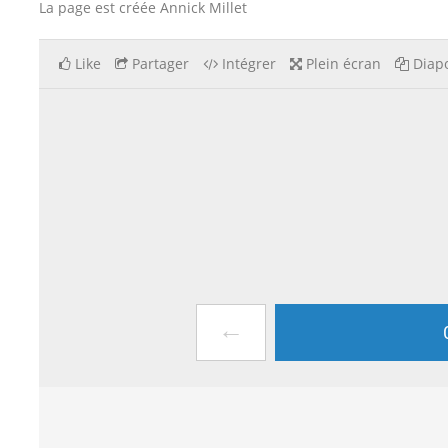
La page est créée Annick Millet
Like
Partager
Intégrer
Plein écran
Diapo
←