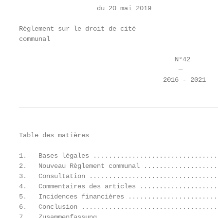
                    du 20 mai 2019

Règlement sur le droit de cité

communal

                                        N°42

                                         —

                                     2016 - 2021
Table des matières

1.   Bases légales ................................
2.   Nouveau Règlement communal ...................
3.   Consultation .................................
4.   Commentaires des articles ....................
5.   Incidences financières .......................
6.   Conclusion ...................................
7.   Zusammenfassung ..............................