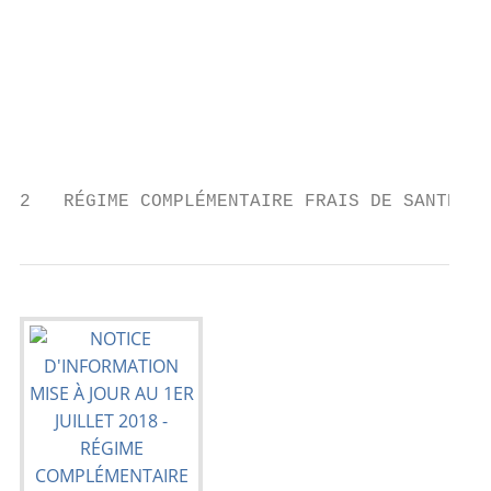
                                          C
                                          A
                                          M
                                          É
                                          D
                                          (
2   RÉGIME COMPLÉMENTAIRE FRAIS DE SANTÉ DE