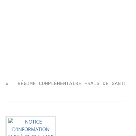
                                           
                                           
                                           
                                           
                                           
                                           
                                           
                                           
                                           
6   RÉGIME COMPLÉMENTAIRE FRAIS DE SANTÉ DE