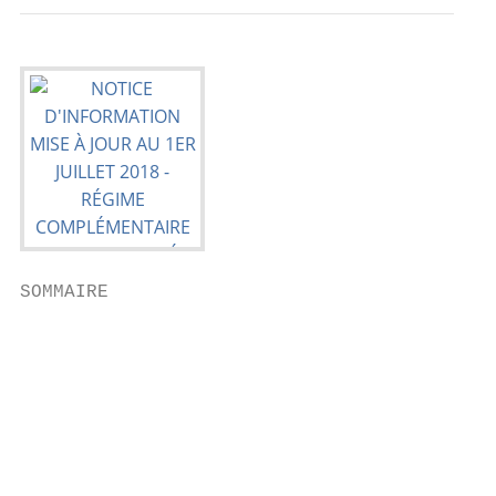
SOMMAIRE

                                          P
                                          B
                                          A
                                          A
                                          A