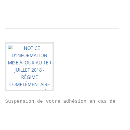
                                           
Suspension de votre adhésion en cas de susp
                                          c
                                          L
                                          s