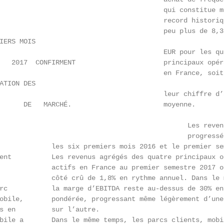
                                         qui constitue mê
                                         record historiqu
                                         peu plus de 8,3 
IERS MOIS

                                         EUR pour les qua
   2017  CONFIRMENT                      principaux opéra
                                         en France, soit 
ATION DES

                                         leur chiffre d’a
      DE   MARCHÉ.                       moyenne.

                                               Les reven
                                               progressé 
             les six premiers mois 2016 et le premier sem
ent          Les revenus agrégés des quatre principaux op
             actifs en France au premier semestre 2017 on
             côté crû de 1,8% en rythme annuel. Dans le m
rc           la marge d’EBITDA reste au-dessus de 30% en 
obile,       pondérée, progressant même légèrement d’une 
s en         sur l’autre.

bile a       Dans le même temps, les parcs clients, mobil