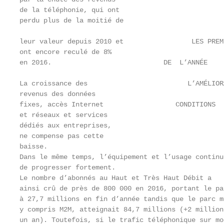
de la téléphonie, qui ont                          
perdu plus de la moitié de                         
                                                   
leur valeur depuis 2010 et                 LES PREM
ont encore reculé de 8%                            
en 2016.                            DE  L’ANNÉE    
                                                   
La croissance des                         L’AMÉLIOR
revenus des données                                
fixes, accès Internet                  CONDITIONS  
et réseaux et services

dédiés aux entreprises,                            
ne compense pas cette                              
baisse.                                            
Dans le même temps, l’équipement et l’usage continu
de progresser fortement.                           
Le nombre d’abonnés au Haut et Très Haut Débit a   
ainsi crû de près de 800 000 en 2016, portant le pa
à 27,7 millions en fin d’année tandis que le parc m
y compris M2M, atteignait 84,7 millions (+2 million
un an). Toutefois, si le trafic téléphonique sur mo