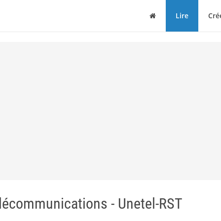
Maison
Lire
Cré
élécommunications - Unetel-RST