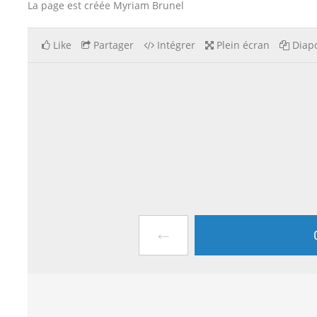
La page est créée Myriam Brunel
Like
Partager
Intégrer
Plein écran
Diapo
←