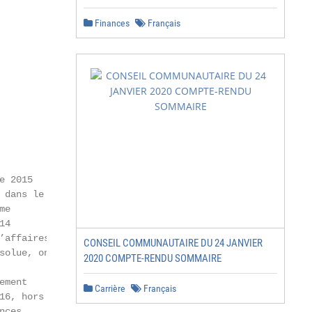
Finances
Français
 2015

dans le

e

4

affaires)

CONSEIL COMMUNAUTAIRE DU 24 JANVIER
olue, on

2020 COMPTE-RENDU SOMMAIRE
ment

Carrière
Français
6, hors

ces,
