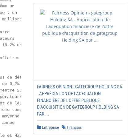
me un

e : un

milliards

tre

teurs

18,2% de

ffaires en

us de détail ont

de 0,2% entre

FAIRNESS OPINION - GATEGROUP HOLDING SA
estre 2017.

- APPRÉCIATION DE L'ADÉQUATION
érateurs

FINANCIÈRE DE L'OFFRE PUBLIQUE
t de leur

D'ACQUISITION DE GATEGROUP HOLDING SA
ême temps,

PAR ...
moyenne

année

Entreprise
Français
e et Haut
