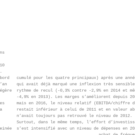
s

0



bord   cumulé pour les quatre principaux) après une année
’an    qui avait déjà marqué une inflexion très sensible 
égère  rythme de recul (-0,3% contre -2,9% en 2014 et mêm
       -4,9% en 2013). Les marges s’améliorent depuis 201
es     mais en 2016, le niveau relatif (EBITDA/chiffre d’
a      restait inférieur à celui de 2011 et en valeur abs
       n’avait toujours pas retrouvé le niveau de 2012.

       Surtout, dans le même temps, l’effort d’investisse
einée  s’est intensifié avec un niveau de dépenses en 201
                                         achat de fréquen