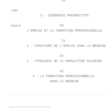
                           16

 som-

                3 - SCÉNARIOS PROSPECTIFS

-maire                    20

         L’EMPLOI ET LA FORMATION PROFESSIONELLE

                           21

         1 - STRUCTURE DE L’EMPLOI DANS LA BRANCHE

                          24

         2 - TYPOLOGIE DE LA POPULATION SALARIÉE

                          32

            3 - LA FORMATION PROFESSIONNELLE

                     DANS LA BRANCHE