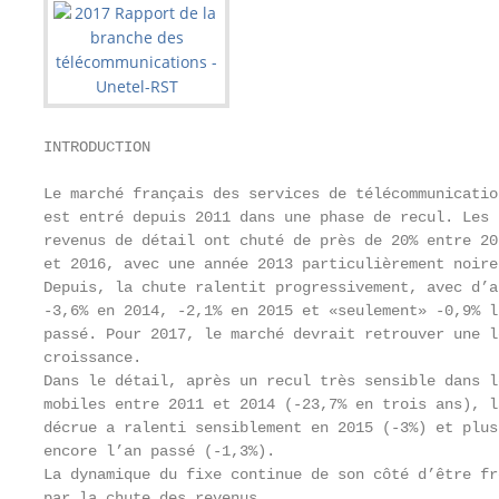
INTRODUCTION

Le marché français des services de télécommunication
est entré depuis 2011 dans une phase de recul. Les

revenus de détail ont chuté de près de 20% entre 201
et 2016, avec une année 2013 particulièrement noire.
Depuis, la chute ralentit progressivement, avec d’a
-3,6% en 2014, -2,1% en 2015 et «seulement» -0,9% l
passé. Pour 2017, le marché devrait retrouver une l
croissance.                                        
Dans le détail, après un recul très sensible dans l
mobiles entre 2011 et 2014 (-23,7% en trois ans), l
décrue a ralenti sensiblement en 2015 (-3%) et plus
encore l’an passé (-1,3%).                         
La dynamique du fixe continue de son côté d’être fr
par la chute des revenus                           