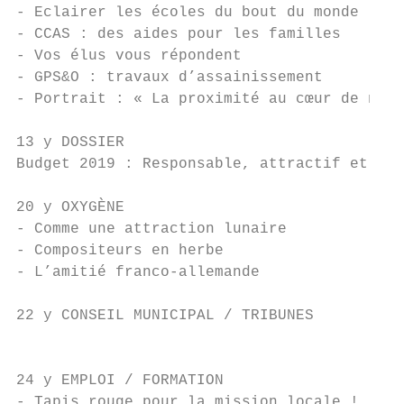
- Eclairer les écoles du bout du monde

- CCAS : des aides pour les familles

- Vos élus vous répondent

- GPS&O : travaux d’assainissement

- Portrait : « La proximité au cœur de notr
13 y DOSSIER

Budget 2019 : Responsable, attractif et tou
20 y OXYGÈNE

- Comme une attraction lunaire

- Compositeurs en herbe                    
- L’amitié franco-allemande                
                                           
22 y CONSEIL MUNICIPAL / TRIBUNES          
                                           
                                           
24 y EMPLOI / FORMATION                    
- Tapis rouge pour la mission locale !     