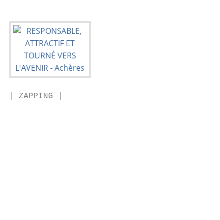
| ZAPPING |

                                           
                                           
                                           
                                           
                                           
                                           
                                           
                                           