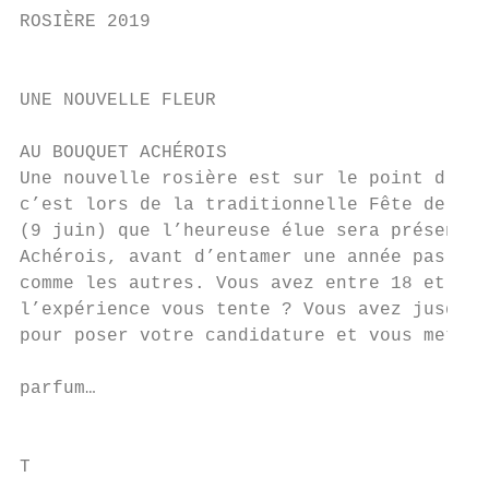
ROSIÈRE 2019

                                           
UNE NOUVELLE FLEUR                         
AU BOUQUET ACHÉROIS                        
Une nouvelle rosière est sur le point d’écl
c’est lors de la traditionnelle Fête de la 
(9 juin) que l’heureuse élue sera présentée
Achérois, avant d’entamer une année pas tou
comme les autres. Vous avez entre 18 et 20 
l’expérience vous tente ? Vous avez jusqu’a
pour poser votre candidature et vous mettre
                                           
parfum…

                                           
T
