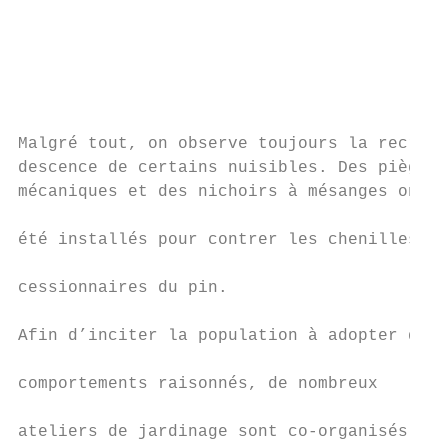
                                           
                                           
                                           
                                           
                                           
Malgré tout, on observe toujours la recru- 
descence de certains nuisibles. Des pièges 
mécaniques et des nichoirs à mésanges ont  
                                           
été installés pour contrer les chenilles pr
                                           
cessionnaires du pin.                      
                                           
Afin d’inciter la population à adopter des 
                                           
comportements raisonnés, de nombreux       
                                           
ateliers de jardinage sont co-organisés pou