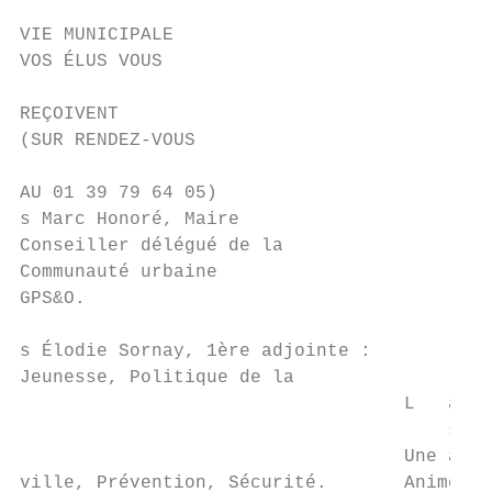
                                           
VIE MUNICIPALE

VOS ÉLUS VOUS

                                           
REÇOIVENT

(SUR RENDEZ-VOUS                           
                                           
AU 01 39 79 64 05)

s Marc Honoré, Maire

Conseiller délégué de la

Communauté urbaine

GPS&O.

s Élodie Sornay, 1ère adjointe :

Jeunesse, Politique de la

                                   L   a na
                                       sole
                                   Une atte
ville, Prévention, Sécurité.       Animés p