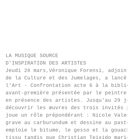
                                           
                                           
                                           
                                           
                                           
                                           
LA MUSIQUE SOURCE

D'INSPIRATION DES ARTISTES

Jeudi 28 mars,Véronique Forensi, adjointe a
de la Culture et des Jumelages, a lancé l'e
l'Art - Confrontation acte 6 à la bibliothè
avant-première présentée par le peintre Fré
en présence des artistes. Jusqu'au 29 juin,
découvrir les œuvres des trois invités pour
joue un rôle prépondérant : Nicole Valentin
grave au carburundum et dessine au pastel g
emploie le bitume, le gesso et la gouache s
tissu tandis que Christian Teixido marie l'