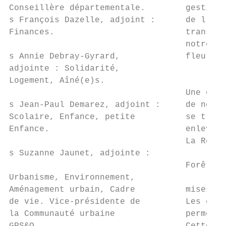
Conseillère départementale.        gestion 
s François Dazelle, adjoint :      de l'app
Finances.                          transfor
                                   notre en
s Annie Debray-Gyrard,             fleurs”,
adjointe : Solidarité,

Logement, Aîné(e)s.

                                   Une opér
s Jean-Paul Demarez, adjoint :     de nombr
Scolaire, Enfance, petite          se trans
Enfance.                           enlevés 
                                   La Régio
s Suzanne Jaunet, adjointe :

                                   Forêts, 
Urbanisme, Environnement,

Aménagement urbain, Cadre          mises en
de vie. Vice-présidente de         Les entr
la Communauté urbaine              permettr