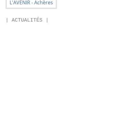
| ACTUALITÉS |

                                           
                                           
                                           
                                           
                                           
                                           
                                           
                                           
                                           
                                           
                                           
                                           
                                           