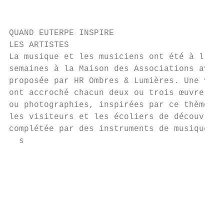
                                           
QUAND EUTERPE INSPIRE

LES ARTISTES

La musique et les musiciens ont été à l'hon
semaines à la Maison des Associations avec 
proposée par HR Ombres & Lumières. Une ving
ont accroché chacun deux ou trois œuvres in
ou photographies, inspirées par ce thème. L
les visiteurs et les écoliers de découvrir 
complétée par des instruments de musique.

  s

                                           
                                           
                                           
                                           