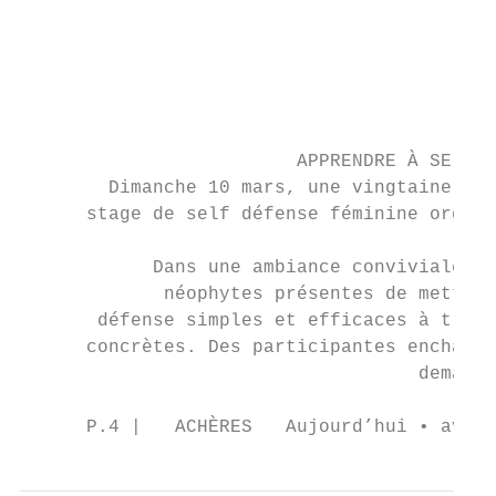
                                           
                                           
                                           
                                           
                                           
                         APPRENDRE À SE DÉF
        Dimanche 10 mars, une vingtaine de 
      stage de self défense féminine organi
                                           
            Dans une ambiance conviviale, c
             néophytes présentes de mettre 
       défense simples et efficaces à trave
      concrètes. Des participantes enchanté
                                    demande
      P.4 |   ACHÈRES   Aujourd’hui • avril