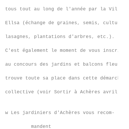
                                           
tous tout au long de l'année par la Ville e
                                           
Ellsa (échange de graines, semis, culture e
                                           
lasagnes, plantations d'arbres, etc.).

                                           
C'est également le moment de vous inscrire

                                           
au concours des jardins et balcons fleuris 
                                           
trouve toute sa place dans cette démarche

                                           
collective (voir Sortir à Achères avril 201
                                           
                                           
w Les jardiniers d'Achères vous recom-

                                           
         mandent
