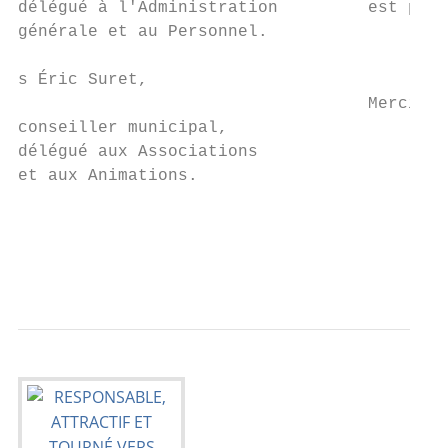
délégué à l'Administration         est port
générale et au Personnel.

s Éric Suret,

                                   Merci à 
conseiller municipal,

délégué aux Associations

et aux Animations.                         
                                           
                                           
                                           