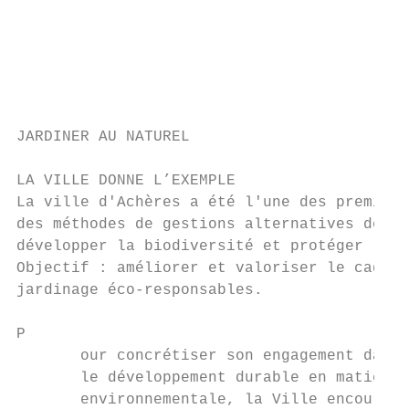
                                           
                                           
                                           
JARDINER AU NATUREL

LA VILLE DONNE L’EXEMPLE

La ville d'Achères a été l'une des première
des méthodes de gestions alternatives de se
développer la biodiversité et protéger la s
Objectif : améliorer et valoriser le cadre 
jardinage éco-responsables.

P

       our concrétiser son engagement dans 
       le développement durable en matière 
       environnementale, la Ville encourage