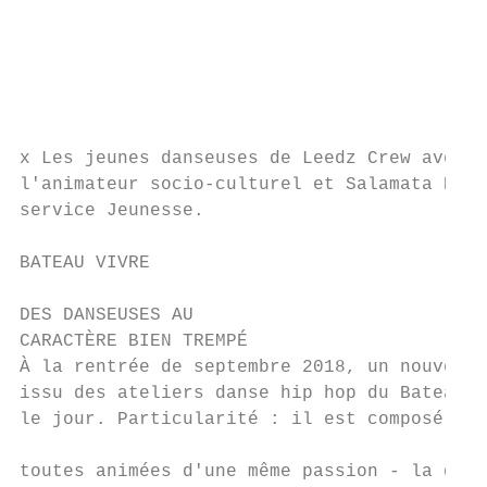
                                           
                                           
                                           
                                           
                                           
                                           
x Les jeunes danseuses de Leedz Crew avec J
l'animateur socio-culturel et Salamata Bien
service Jeunesse.

                                           
BATEAU VIVRE

DES DANSEUSES AU

CARACTÈRE BIEN TREMPÉ

À la rentrée de septembre 2018, un nouveau 
issu des ateliers danse hip hop du Bateau V
le jour. Particularité : il est composé de 
                                           
toutes animées d'une même passion - la dans