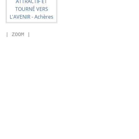
| ZOOM |

                                           
                                           
                                           
                                           
                                           
                                           
                                           
                                           
                                           