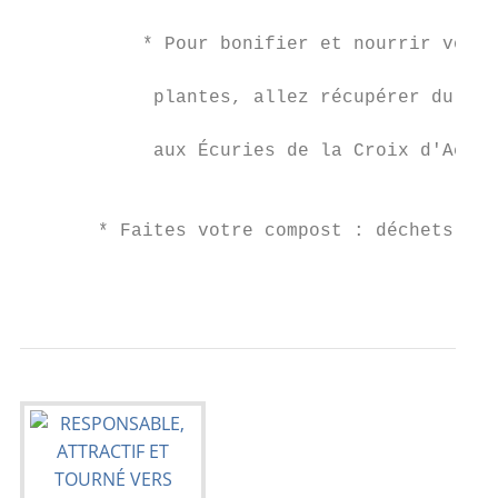
                                           
           * Pour bonifier et nourrir vos  
                                           
            plantes, allez récupérer du fum
                                           
            aux Écuries de la Croix d'Achèr
                                           
                                           
       * Faites votre compost : déchets de

                                           