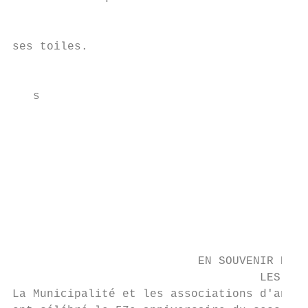
                                           
ses toiles.                                
                                           
                                           
   s

                                           
                                           
                                           
                                           
                                           
                                           
                                           
                           EN SOUVENIR DE T
                                    LES VIC
La Municipalité et les associations d'ancie