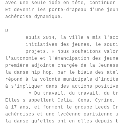
avec une seule idée en tête, continuer à pr
Et devenir les porte-drapeau d'une jeunesse

achéroise dynamique.

D                                          
       epuis 2014, la Ville a mis l'accent 
       initiatives des jeunes, le soutien e
       projets. « Nous souhaitons valoriser
l'autonomie et l'émancipation des jeunes »,
première adjointe chargée de la Jeunesse. L
la danse hip hop, par le biais des ateliers
répond à la volonté municipale d’inciter le
à s'impliquer dans des actions positives.  
        « Du travail, du travail, du travai
Elles s'appellent Celia, Gena, Cyrine, Sele
à 17 ans, et forment le groupe Leeds Crew. 
achéroises et une lycéenne parisienne unies
la danse qu'elles ont en elles depuis toute
                                           