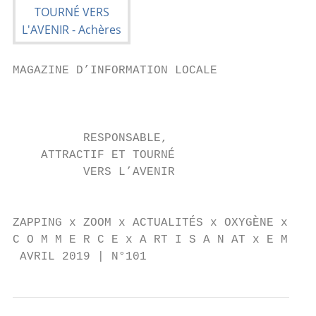
MAGAZINE D’INFORMATION LOCALE

                                           
          RESPONSABLE,

    ATTRACTIF ET TOURNÉ

          VERS L’AVENIR

                                           
ZAPPING x ZOOM x ACTUALITÉS x OXYGÈNE x TRI
C O M M E R C E x A RT I S A N AT x E M P L
 AVRIL 2019 | N°101