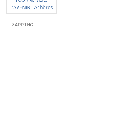
| ZAPPING |

                                           
                                           
                                           
                                           
                                           
                                           
                                           
                                           
                                           
                                           
                                           
                                           
                                           
                                           