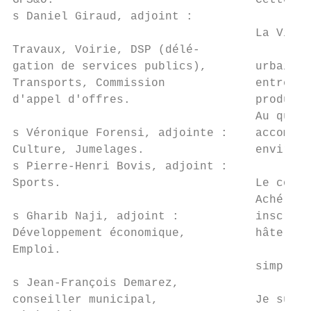
GPS&O.                             Cette fo
s Daniel Giraud, adjoint :

                                   La Ville
Travaux, Voirie, DSP (délé-

gation de services publics),       urbain s
Transports, Commission             entrer d
d'appel d'offres.                  producti
                                   Au quoti
s Véronique Forensi, adjointe :    accompag
Culture, Jumelages.                environn
s Pierre-Henri Bovis, adjoint :

Sports.                            Le conco
                                   Achérois
s Gharib Naji, adjoint :           inscrire
Développement économique,          hâte de 
Emploi.

                                   simpleme
s Jean-François Demarez,

conseiller municipal,              Je suis 