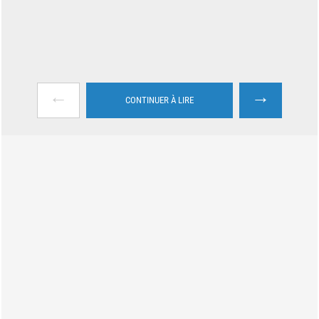
←
→
CONTINUER À LIRE