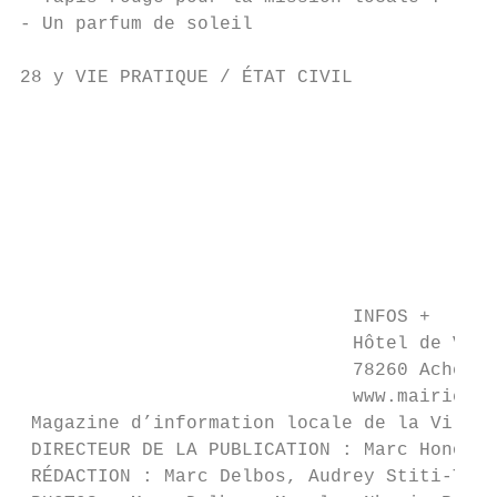
- Un parfum de soleil                      
                                           
28 y VIE PRATIQUE / ÉTAT CIVIL             
                                           
                                           
                                           
                                           
                                           
                                           
                                           
                                           
                              INFOS +      
                              Hôtel de Vill
                              78260 Achères
                              www.mairie-ac
 Magazine d’information locale de la Ville 
 DIRECTEUR DE LA PUBLICATION : Marc Honoré 
 RÉDACTION : Marc Delbos, Audrey Stiti-Thir