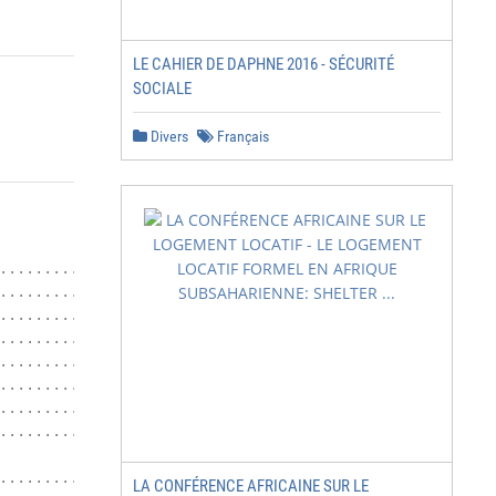
LE CAHIER DE DAPHNE 2016 - SÉCURITÉ
SOCIALE
Divers
Français
.........................................................
............................ 8

.........................................................
.......................................... 11

...................................................... 11
.......................... 14

............................................ 15

.......................... 16

.............................................. 16

LA CONFÉRENCE AFRICAINE SUR LE