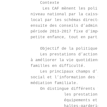
               Contexte

                Les CAF mènent les politiqu
           niveau national par la caisse na
           local par les schémas directeurs
           ensuite des conseils d’administr
           période 2013-2017 fixe d’importa
           petite enfance, tout en particip
               Objectif de la politique d’a
               Les prestations d’action soc
           à améliorer la vie quotidienne d
           familles en difficulté.

               Les principaux champs d’inte
           social et l’information des fami
           médiation familiale.

               On distingue différents type
                         les prestations de
                         équipements et ser
                         haltes-garderies, 