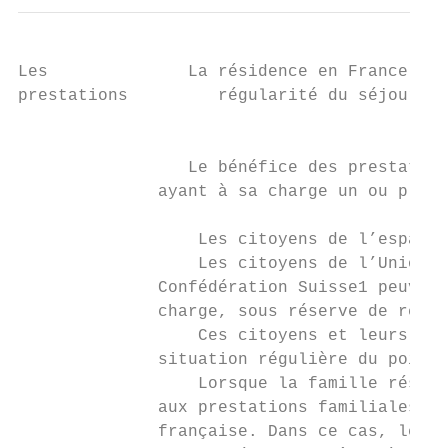
Les              La résidence en France et 
prestations         régularité du séjour

                                           
                 Le bénéfice des prestation
              ayant à sa charge un ou plusi
                  Les citoyens de l’espace 
                  Les citoyens de l’Union e
              Confédération Suisse1 peuvent
              charge, sous réserve de rempl
                  Ces citoyens et leurs enf
              situation régulière du point 
                  Lorsque la famille réside
              aux prestations familiales so
              française. Dans ce cas, les e