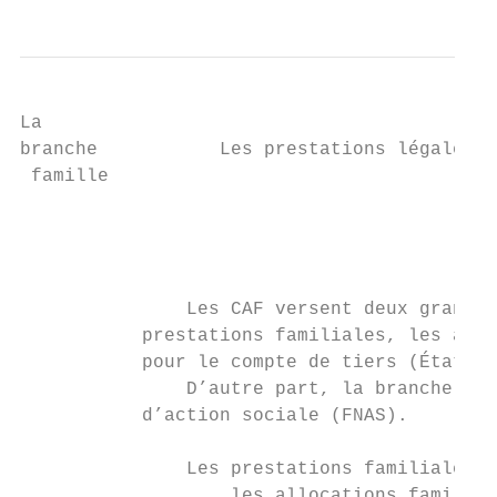
La

branche           Les prestations légales

 famille                                   
                                           
                                           
               Les CAF versent deux grands 
           prestations familiales, les aide
           pour le compte de tiers (État ou
               D’autre part, la branche fam
           d’action sociale (FNAS).

               Les prestations familiales e
                   les allocations familial