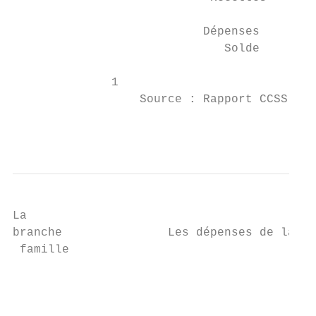
                           Dépenses        
                              Solde        
              1

                  Source : Rapport CCSS de 
                                           
La

branche               Les dépenses de la br
 famille                                   
                                           
                                           