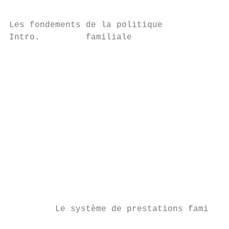
Les fondements de la politique

Intro.         familiale

                                           
                                           
                                           
                                           
                                           
                                           
                                           
                                           
                                           
                                           
                                           
         Le système de prestations familial
                                           