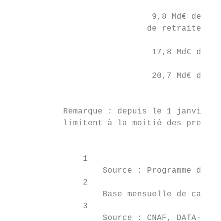
                             9,8 Md€ de pre
                            de retraite ser
                             17,8 Md€ de dé
                             20,7 Md€ de dé
                                          e
           Remarque : depuis le 1 janvier 2
           limitent à la moitié des prestat
                                           
               1

                   Source : Programme de qu
               2

                   Base mensuelle de calcul
               3

                   Source : CNAF, DATA-CAF.