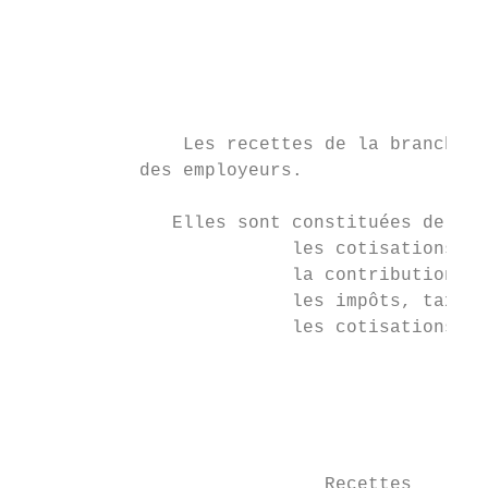
                                           
                                           
                                           
                                        Pré
               Les recettes de la branche f
           des employeurs.

              Elles sont constituées de qua
                         les cotisations so
                         la contribution so
                         les impôts, taxes 
                         les cotisations pr
                                           
                                           
                                           
                            Recettes       