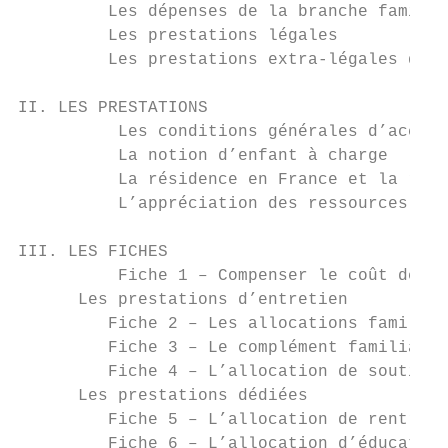
         Les dépenses de la branche famille

         Les prestations légales

         Les prestations extra-légales d’ac
II. LES PRESTATIONS

          Les conditions générales d’accès 
          La notion d’enfant à charge

          La résidence en France et la régu
          L’appréciation des ressources

III. LES FICHES

          Fiche 1 – Compenser le coût de l’
      Les prestations d’entretien

         Fiche 2 – Les allocations familial
         Fiche 3 – Le complément familial (
         Fiche 4 – L’allocation de soutien 
      Les prestations dédiées

         Fiche 5 – L’allocation de rentrée 
         Fiche 6 – L’allocation d’éducation