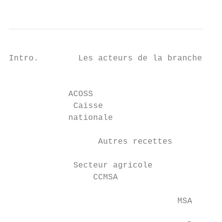
                                           
Intro.        Les acteurs de la branche fam
                                           
            ACOSS                          
             Caisse

            nationale

                  Autres recettes

             Secteur agricole

                 CCMSA

                                  MSA      