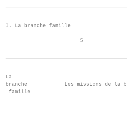
I. La branche famille

                        5
La

branche            Les missions de la branc
 famille                                   
                                           
                                           
                                           
                                           
                                           