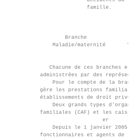
                          accidents du trav
                          famille.

                                           
                   Branche                 
               Maladie/maternité       Viei
                                           
              Chacune de ces branches est g
           administrées par des représentan
               Pour le compte de la branche
           gère les prestations familiales 
           établissements de droit privé.

               Deux grands types d'organism
           familiales (CAF) et les caisses 
                               er

               Depuis le 1 janvier 2005, le
           fonctionnaires et agents de l’Ét