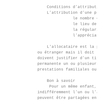
                  Conditions d’attribution 
                  L’attribution d’une prest
                             le nombre d’en
                             le lieu de rés
                             la régularité 
                             l’appréciation
                  L'allocataire est la pers
              ou étranger mais il doit rési
              doivent justifier d’un titre 
              permanente un ou plusieurs en
              prestations familiales ou d’a
                  Bon à savoir

                   Pour un même enfant, les
              indifféremment l’un ou l’autr
              peuvent être partagées entre 