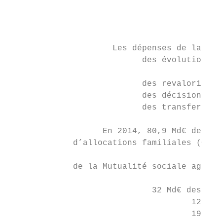
                                           
                                           
                                           
                     Les dépenses de la bra
                           des évolutions d
                                           
                           des revalorisati
                           des décisions pr
                           des transferts e
                   En 2014, 80,9 Md€ de pre
             d’allocations familiales (Caf)
                                           
             de la Mutualité sociale agrico
                             32 Md€ des dép
                                     12,9 M
                                     19,1 M