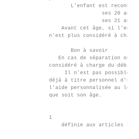
                     L’enfant est reconnu à
                               ses 20 ans ;

                               ses 21 ans p
                  Avant cet âge, si l’enfan
              n’est plus considéré à charge
                     Bon à savoir

                 En cas de séparation ou de
              considéré à charge du débiteu
                   Il n’est pas possible de
              déjà à titre personnel d'une 
              l'aide personnalisée au logem
              que soit son âge.

                                           
              1

                  définie aux articles L. 3