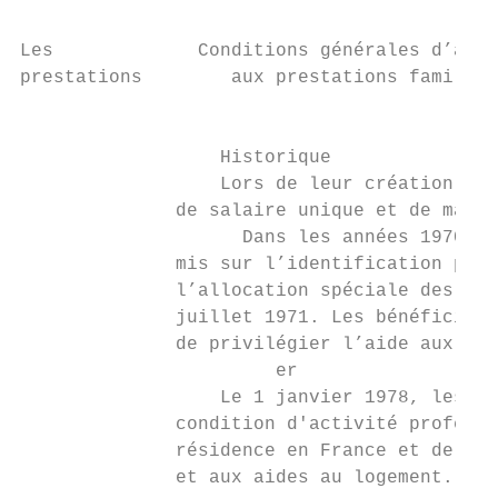
Les             Conditions générales d’accè
prestations        aux prestations familial
                                           
                  Historique

                  Lors de leur création en 
              de salaire unique et de mater
                    Dans les années 1970, a
              mis sur l’identification plus
              l’allocation spéciale des orp
              juillet 1971. Les bénéficiair
              de privilégier l’aide aux fam
                       er

                  Le 1 janvier 1978, les pr
              condition d'activité professi
              résidence en France et de rég
              et aux aides au logement.
