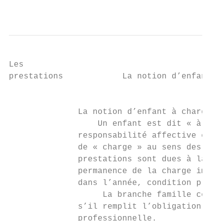
                                           
Les

prestations            La notion d’enfant à
                                           
              La notion d’enfant à charge1

                  Un enfant est dit « à cha
              responsabilité affective et é
              de « charge » au sens des pre
              prestations sont dues à la pe
              permanence de la charge impli
              dans l’année, condition présu
                   La branche famille consi
              s’il remplit l’obligation sco
              professionnelle.
