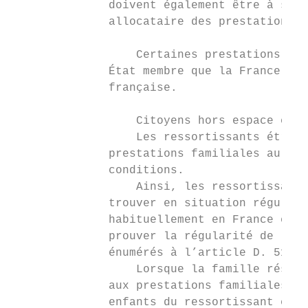
              doivent également être à sa c
              allocataire des prestations (
                  Certaines prestations fam
              État membre que la France lor
              française.

                  Citoyens hors espace euro
                  Les ressortissants étrang
              prestations familiales au tit
              conditions.

                  Ainsi, les ressortissants
              trouver en situation régulièr
              habituellement en France et d
              prouver la régularité de la s
              énumérés à l’article D. 512-2
                  Lorsque la famille réside
              aux prestations familiales so
              enfants du ressortissant étra