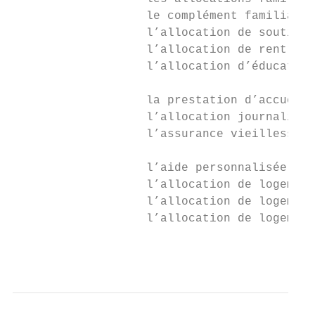
                   le complément familial (
                   l’allocation de soutien 
                   l’allocation de rentrée 
                   l’allocation d’éducation
                   la prestation d’accueil 
                   l’allocation journalière
                   l’assurance vieillesse d
                   l’aide personnalisée au 
                   l’allocation de logement
                   l’allocation de logement
                   l’allocation de logement
                                           