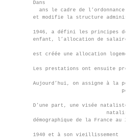
         Dans

           ans le cadre de l’ordonnance du 
         et modifie la structure administra
                                           
         1946, a défini les principes de qu
         enfant, l’allocation de salaire un
                                         un
         est créée une allocation logement 
                                           
         Les prestations ont ensuite progre
         Aujourd’hui, on assigne à la pol

                                      polit
         D’une part, une visée nataliste,

                                 nataliste 
         démographique de la France au XIXè
                                           
         1940 et à son vieillissement
