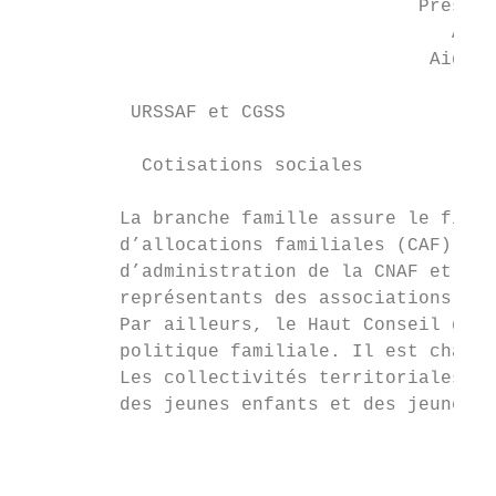
                                    Prestat
                                       Acti
                                     Aides 
          URSSAF et CGSS

           Cotisations sociales

         La branche famille assure le finan
         d’allocations familiales (CAF) et 
         d’administration de la CNAF et des
         représentants des associations fam
         Par ailleurs, le Haut Conseil de l
         politique familiale. Il est chargé
         Les collectivités territoriales au
         des jeunes enfants et des jeunes n
                                           