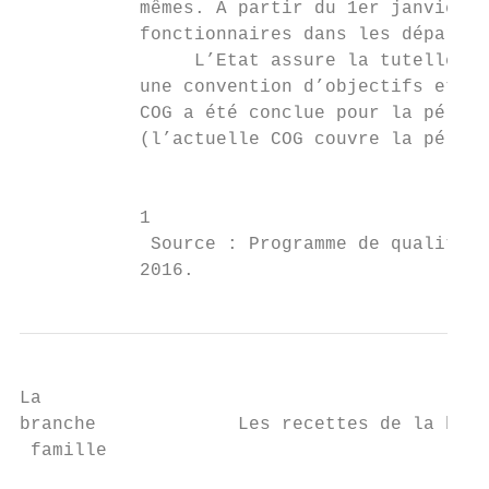
           mêmes. A partir du 1er janvier 2
           fonctionnaires dans les départem
                L’Etat assure la tutelle de
           une convention d’objectifs et de
           COG a été conclue pour la périod
           (l’actuelle COG couvre la périod
                                           
           1

            Source : Programme de qualité e
           2016.
La

branche             Les recettes de la bran
 famille                                   
                                           