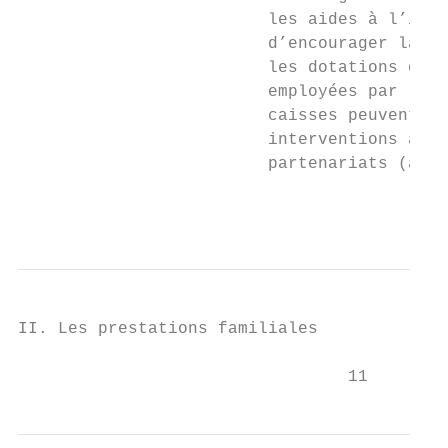
                         les aides à l’inve
                         d’encourager la cr
                         les dotations d'ac
                         employées par les 
                         caisses peuvent ai
                         interventions afin
                         partenariats (aide
                                           
II. Les prestations familiales

                                 11