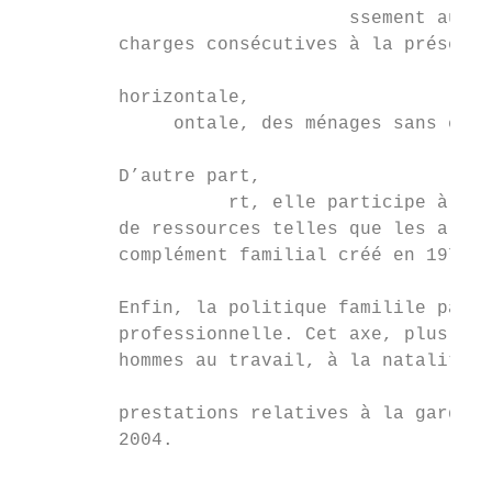
                              ssement aujou
         charges consécutives à la présence
                                           
         horizontale,

              ontale, des ménages sans enfa
         D’autre part,

                   rt, elle participe à la 
         de ressources telles que les alloc
         complément familial créé en 1978.

         Enfin, la politique familile parti
         professionnelle. Cet axe, plus réc
         hommes au travail, à la natalité e
                                           
         prestations relatives à la garde d
         2004.
