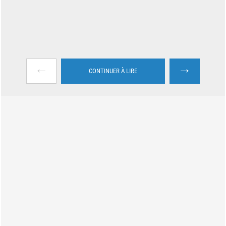
←
→
CONTINUER À LIRE