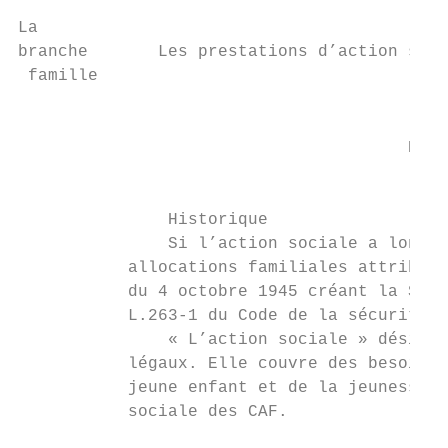
La

branche       Les prestations d’action soci
 famille                                   
                                           
                                       Dépe
                                           
               Historique

               Si l’action sociale a longte
           allocations familiales attribuée
           du 4 octobre 1945 créant la Sécu
           L.263-1 du Code de la sécurité s
               « L’action sociale » désigne
           légaux. Elle couvre des besoins 
           jeune enfant et de la jeunesse. 
           sociale des CAF.
