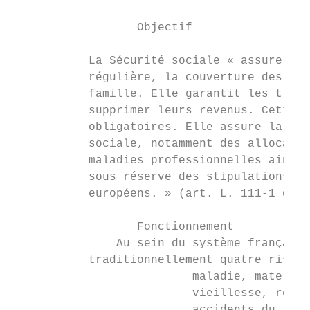
                  Objectif

           La Sécurité sociale « assure, po
           régulière, la couverture des cha
           famille. Elle garantit les trava
           supprimer leurs revenus. Cette g
           obligatoires. Elle assure la pri
           sociale, notamment des allocatio
           maladies professionnelles ainsi 
           sous réserve des stipulations de
           européens. » (art. L. 111-1 du C
                  Fonctionnement

               Au sein du système français 
           traditionnellement quatre risque
                          maladie, maternit
                          vieillesse, retra