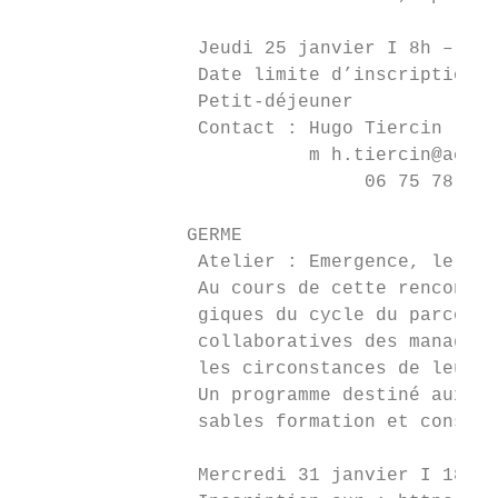
                Jeudi 25 janvier I 8h – 9h3
                Date limite d’inscription :
                Petit-déjeuner

                Contact : Hugo Tiercin

                          m h.tiercin@activ
                               06 75 78 26 
               GERME

                Atelier : Emergence, le par
                Au cours de cette rencontre
                giques du cycle du parcours
                collaboratives des managers
                les circonstances de leur e
                Un programme destiné aux ma
                sables formation et conseil
                Mercredi 31 janvier I 18h30