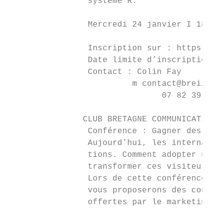
                système R.

                Mercredi 24 janvier I 18h –
                                           
                Inscription sur : https://w
                Date limite d’inscription :
                Contact : Colin Fay

                         m contact@breizhda
                               07 82 39 36 
               CLUB BRETAGNE COMMUNICATION 
                Conférence : Gagner des cli
                Aujourd’hui, les internaute
                tions. Comment adopter une 
                transformer ces visiteurs e
                Lors de cette conférence an
                vous proposerons des consei
                offertes par le marketing d