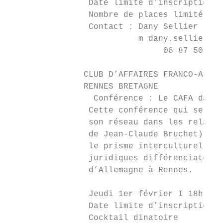
                Date limite d’inscription :
                Nombre de places limité. Co
                Contact : Dany Sellier

                          m dany.sellier@vi
                               06 87 50 30 
               CLUB D’AFFAIRES FRANCO-ALLEM
               RENNES BRETAGNE

                 Conférence : Le CAFA dans 
                Cette conférence qui se déc
                son réseau dans les relatio
                de Jean-Claude Bruchet) ; s
                le prisme interculturel par
                juridiques différenciateurs
                d’Allemagne à Rennes.

                Jeudi 1er février I 18h – 2
                Date limite d’inscription :
                Cocktail dinatoire
