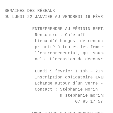
SEMAINES DES RÉSEAUX

DU LUNDI 22 JANVIER AU VENDREDI 16 FÉVRIER 
           ENTREPRENDRE AU FÉMININ BRETAGNE

            Rencontre : Café off

            Lieux d’échanges, de rencontres
            priorité à toutes les femmes, e
            l’entrepreneuriat, qui souhaite
            nels. L’occasion de découvrir L
            Lundi 5 février I 19h – 21h30 I
            Inscription obligatoire avant l
            Echange autour d’un verre – Par
            Contact : Stéphanie Morin

                      m stephanie.morin@ent
                            07 85 17 57 93
