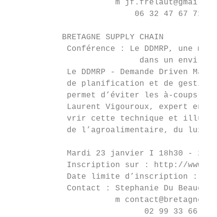
                      m jf.frelaut@gmail.co
                          06 32 47 67 71

           BRETAGNE SUPPLY CHAIN

            Conférence : Le DDMRP, une méth
                           dans un environn
            Le DDMRP - Demande Driven Mater
            de planification et de gestion 
            permet d’éviter les à-coups lié
            Laurent Vigouroux, expert en DD
            vrir cette technique et illustr
            de l’agroalimentaire, du luxe, 
            Mardi 23 janvier I 18h30 - 20 h
            Inscription sur : http://www.th
            Date limite d’inscription : lun
            Contact : Stephanie Du Beaudiez

                      m contact@bretagne-su
                            02 99 33 66 19
