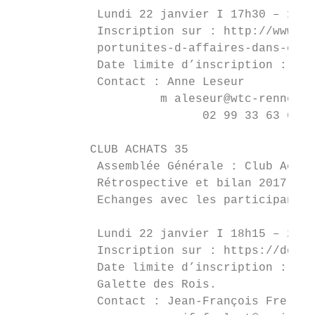
            Lundi 22 janvier I 17h30 – 19h3
            Inscription sur : http://www.th
            portunites-d-affaires-dans-ce-p
            Date limite d’inscription : ven
            Contact : Anne Leseur

                     m aleseur@wtc-rennes-b
                           02 99 33 63 66

           CLUB ACHATS 35

            Assemblée Générale : Club Achat
            Rétrospective et bilan 2017, pr
            Echanges avec les participants.

            Lundi 22 janvier I 18h15 – 20h 
            Inscription sur : https://doodl
            Date limite d’inscription : ven
            Galette des Rois.

            Contact : Jean-François Frelaut
