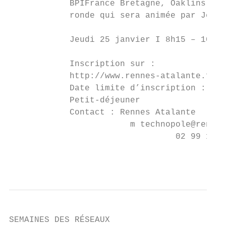
            BPIFrance Bretagne, Oaklins Aél
            ronde qui sera animée par Jean-
            Jeudi 25 janvier I 8h15 – 10h15
                                           
            Inscription sur :

            http://www.rennes-atalante.fr/a
            Date limite d’inscription : Mer
            Petit-déjeuner

            Contact : Rennes Atalante

                        m technopole@rennes
                                 02 99 12 7
                                           
SEMAINES DES RÉSEAUX
