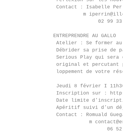
                 réflexion sur les nouveaux
                 Contact : Isabelle Perrin

                          m iperrin@ille-et
                               02 99 33 66 
                ENTREPRENDRE AU GALLO

                 Atelier : Se former au pit
                 Débrider sa prise de parol
                 Serious Play qui sera dépl
                 original et percutant pour
                 loppement de votre réseau.

                 Jeudi 8 février I 11h30 - 
                 Inscription sur : https://
                 Date limite d’inscription 
                 Apéritif suivi d’un déjeun
                 Contact : Romuald Guegan

                            m contact@entre
                                  06 52 31 