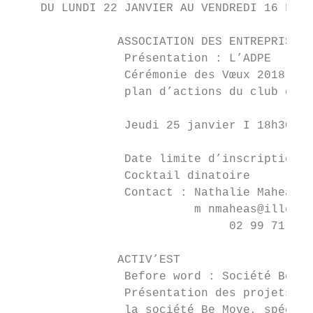
    DU LUNDI 22 JANVIER AU VENDREDI 16 FÉVR
               ASSOCIATION DES ENTREPRISES 
                Présentation : L’ADPE

                Cérémonie des Vœux 2018 de 
                plan d’actions du club d’en
                Jeudi 25 janvier I 18h30 – 
                                           
                Date limite d’inscription :
                Cocktail dinatoire

                Contact : Nathalie Maheas

                          m nmaheas@ille-et
                               02 99 71 35 
               ACTIV’EST

                Before word : Société Be Mo
                Présentation des projets et
                la société Be Move, spécial