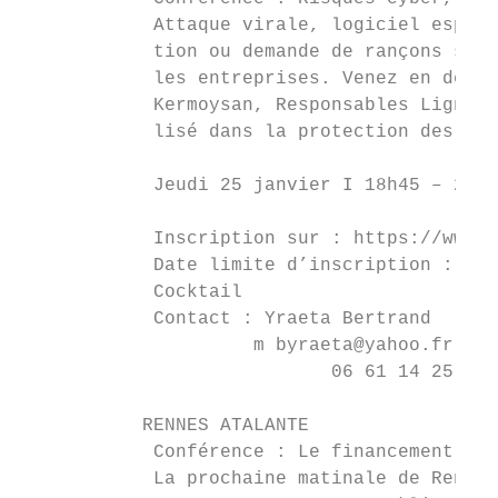
            Attaque virale, logiciel espion
            tion ou demande de rançons sont
            les entreprises. Venez en décou
            Kermoysan, Responsables Lignes 
            lisé dans la protection des ent
            Jeudi 25 janvier I 18h45 – 21h 
                                           
            Inscription sur : https://www.d
            Date limite d’inscription : Sam
            Cocktail

            Contact : Yraeta Bertrand

                     m byraeta@yahoo.fr

                            06 61 14 25 60

           RENNES ATALANTE

            Conférence : Le financement de 
            La prochaine matinale de Rennes