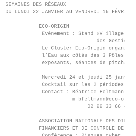
SEMAINES DES RÉSEAUX

DU LUNDI 22 JANVIER AU VENDREDI 16 FÉVRIER 
           ECO-ORIGIN

            Evènement : Stand «V illage Inn
                              des Gestions 
            Le Cluster Eco-Origin organise 
            l’Eau aux côtés des 3 Pôles de 
            exposants, séances de pitchs et
            Mercredi 24 et jeudi 25 janvier
            Cocktail sur les 2 périodes de 
            Contact : Béatrice Feltmann

                      m bfeltmann@eco-origi
                           02 99 33 66 41

           ASSOCIATION NATIONALE DES DIRECT
           FINANCIERS ET DE CONTROLE DE GES
            Conférence : Risques cyber, la 