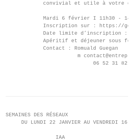
            convivial et utile à votre entr
            Mardi 6 février I 11h30 - 14h I
            Inscription sur : https://goo.g
            Date limite d’inscription : Lun
            Apéritif et déjeuner sous forme
            Contact : Romuald Guegan

                       m contact@entreprend
                            06 52 31 82 35

                                           
SEMAINES DES RÉSEAUX

     DU LUNDI 22 JANVIER AU VENDREDI 16 FÉV
                IAA
