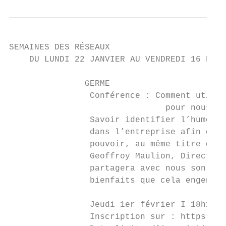
SEMAINES DES RÉSEAUX

    DU LUNDI 22 JANVIER AU VENDREDI 16 FÉVR
               GERME

                Conférence : Comment utilis
                               pour nous re
                Savoir identifier l’humour 
                dans l’entreprise afin de d
                pouvoir, au même titre que 
                Geoffroy Maulion, Directeur
                partagera avec nous son exp
                bienfaits que cela engendre
                Jeudi 1er février I 18h15 –
                Inscription sur : https://g