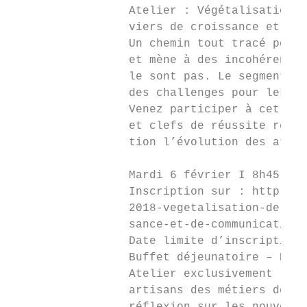
                 Atelier : Végétalisation d
                 viers de croissance et de 
                 Un chemin tout tracé porte
                 et mène à des incohérences
                 le sont pas. Le segment de
                 des challenges pour les ma
                 Venez participer à cet ate
                 et clefs de réussite relat
                 tion l’évolution des atten
                 Mardi 6 février I 8h45 - 1
                 Inscription sur : http://w
                 2018-vegetalisation-de-l-a
                 sance-et-de-communication

                 Date limite d’inscription 
                 Buffet déjeunatoire – Part
                 Atelier exclusivement rése
                 artisans des métiers de bo