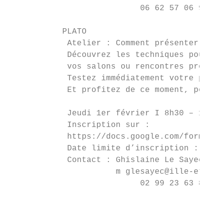
                           06 62 57 06 91

           PLATO

            Atelier : Comment présenter eff
            Découvrez les techniques pour p
            vos salons ou rencontres profes
            Testez immédiatement votre prés
            Et profitez de ce moment, pour 
            Jeudi 1er février I 8h30 – 10h 
            Inscription sur :

            https://docs.google.com/forms/d
            Date limite d’inscription : Jeu
            Contact : Ghislaine Le Sayec

                      m glesayec@ille-et-vi
                           02 99 23 63 85

                                           