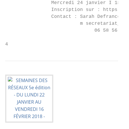
                Mercredi 24 janvier I 18h30
                Inscription sur : https://g
                Contact : Sarah Defrance

                          m secretariat_cbc
                               06 58 56 30 
4