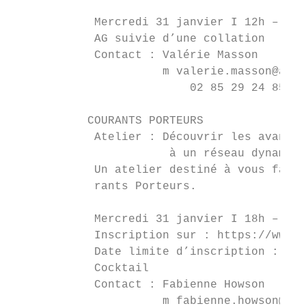
            Mercredi 31 janvier I 12h – 14h
            AG suivie d’une collation

            Contact : Valérie Masson

                      m valerie.masson@auto
                          02 85 29 24 85

           COURANTS PORTEURS

            Atelier : Découvrir les avantag
                       à un réseau dynamiqu
            Un atelier destiné à vous faire
            rants Porteurs.

            Mercredi 31 janvier I 18h – 20h
            Inscription sur : https://www.w
            Date limite d’inscription : Mar
            Cocktail

            Contact : Fabienne Howson

                      m fabienne.howson@cou