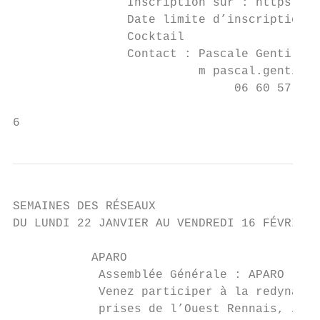
                Inscription sur : https://d
                Date limite d’inscription :
                Cocktail

                Contact : Pascale Gentil

                          m pascal.gentil@g
                               06 60 57 92 
6
SEMAINES DES RÉSEAUX

DU LUNDI 22 JANVIER AU VENDREDI 16 FÉVRIER 
           APARO

            Assemblée Générale : APARO

            Venez participer à la redynamis
            prises de l’Ouest Rennais, incl