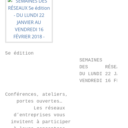
5e édition

                          SEMAINES

                          DES      RÉSEAUX

                          DU LUNDI 22 JANVI
                          VENDREDI 16 FÉVRI
Conférences, ateliers,

    portes ouvertes…

          Les réseaux

   d’entreprises vous

  invitent à participer
