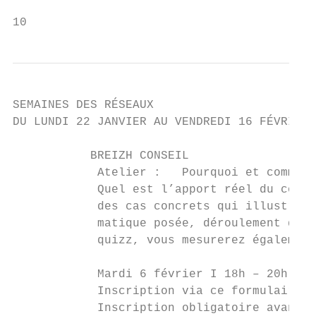
10
SEMAINES DES RÉSEAUX

DU LUNDI 22 JANVIER AU VENDREDI 16 FÉVRIER 
           BREIZH CONSEIL

            Atelier :   Pourquoi et comment
            Quel est l’apport réel du conse
            des cas concrets qui illustrero
            matique posée, déroulement de l
            quizz, vous mesurerez également
            Mardi 6 février I 18h – 20h I C
            Inscription via ce formulaire :
            Inscription obligatoire avant l