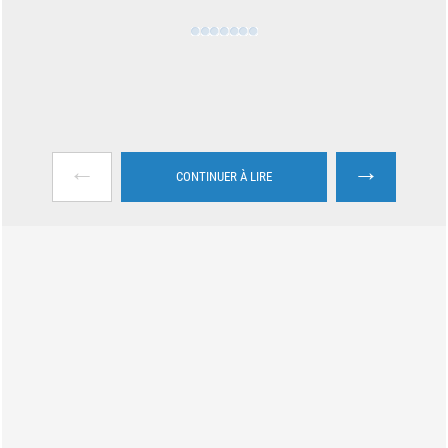
←
→
CONTINUER À LIRE