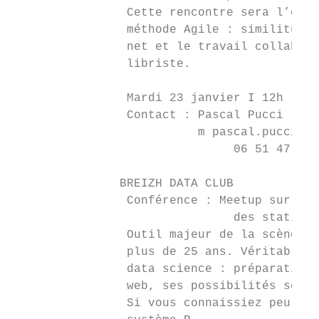
                Cette rencontre sera l’occa
                méthode Agile : similitudes
                net et le travail collabora
                libriste.

                Mardi 23 janvier I 12h - 14
                Contact : Pascal Pucci

                          m pascal.pucci@pc
                               06 51 47 84 
               BREIZH DATA CLUB

                Conférence : Meetup sur R, 
                               des statisti
                Outil majeur de la scène Da
                plus de 25 ans. Véritable e
                data science : préparation 
                web, ses possibilités sont 
                Si vous connaissiez peu ou 