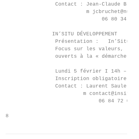
                Contact : Jean-Claude Bruch
                          m jcbruchet@numer
                               06 80 34 87 
               IN’SITU DÉVELOPPEMENT

                Présentation :   In’Situ Dé
                Focus sur les valeurs, le f
                ouverts à la « démarche rés
                Lundi 5 février I 14h – 17h
                Inscription obligatoire par
                Contact : Laurent Saule

                         m contact@insitude
                              06 84 72 08 3
8