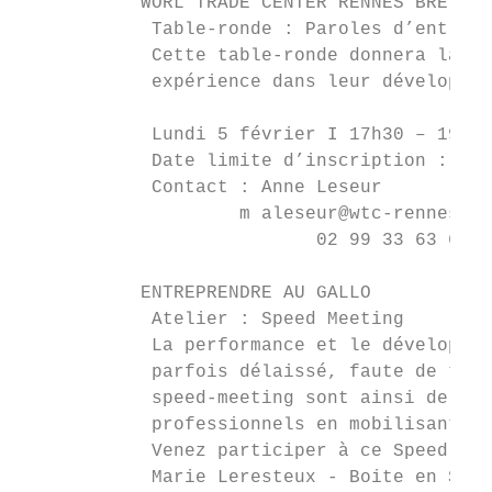
           WORL TRADE CENTER RENNES BRETAGN
            Table-ronde : Paroles d’entrepr
            Cette table-ronde donnera la pa
            expérience dans leur développem
            Lundi 5 février I 17h30 – 19h30
            Date limite d’inscription : Ven
            Contact : Anne Leseur

                    m aleseur@wtc-rennes-br
                           02 99 33 63 66

           ENTREPRENDRE AU GALLO

            Atelier : Speed Meeting

            La performance et le développem
            parfois délaissé, faute de temp
            speed-meeting sont ainsi de plu
            professionnels en mobilisant le
            Venez participer à ce Speed Mee
            Marie Leresteux - Boite en Scèn