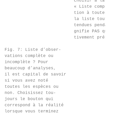
                           choisir à la fin
                           « Liste complète
                           tion à toutes le
                           la liste toutes 
                           tendues pendant 
                           gnifie PAS que v
                           tivement présent
Fig. 7: Liste d’obser-

vations complète ou

incomplète ? Pour

beaucoup d’analyses,

il est capital de savoir

si vous avez noté

toutes les espèces ou

non. Choisissez tou-

jours le bouton qui

correspond à la réalité

lorsque vous terminez
