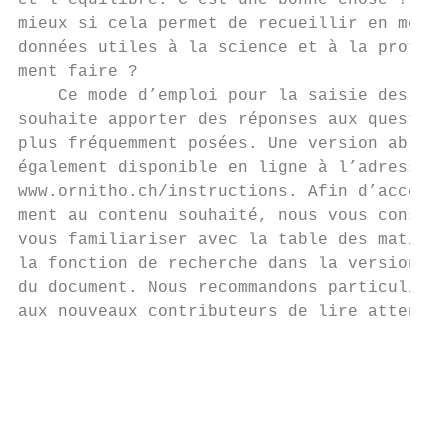
et l’équilibre. C’est une bonne chose ! C’e
mieux si cela permet de recueillir en même 
données utiles à la science et à la protect
ment faire ?                               
    Ce mode d’emploi pour la saisie des obs
souhaite apporter des réponses aux question
plus fréquemment posées. Une version abrégé
également disponible en ligne à l’adresse s
www.ornitho.ch/instructions. Afin d’accéder
ment au contenu souhaité, nous vous conseil
vous familiariser avec la table des matière
la fonction de recherche dans la version nu
du document. Nous recommandons particulière
aux nouveaux contributeurs de lire attentiv
                                           
                                           
                                           
                                           