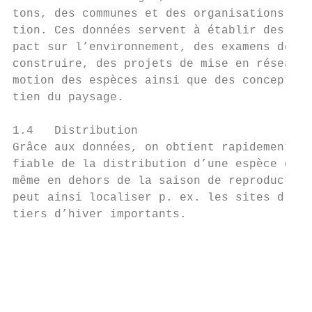
tons, des communes et des organisations de 
tion. Ces données servent à établir des étu
pact sur l’environnement, des examens de pe
construire, des projets de mise en réseau e
motion des espèces ainsi que des concepts d
tien du paysage.

1.4   Distribution

Grâce aux données, on obtient rapidement un
fiable de la distribution d’une espèce dans
même en dehors de la saison de reproduction
peut ainsi localiser p. ex. les sites d’esc
tiers d’hiver importants.

                                           
                                           
                                           
                                           