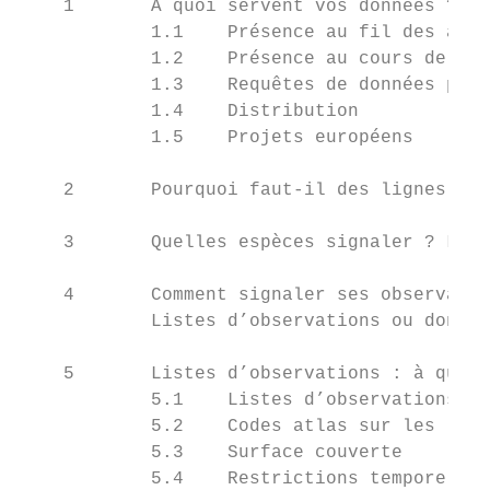
    1       À quoi servent vos données ?   
            1.1    Présence au fil des ans 
            1.2    Présence au cours de l‘a
            1.3    Requêtes de données pour
            1.4    Distribution            
            1.5    Projets européens       
    2       Pourquoi faut-il des lignes dir
    3       Quelles espèces signaler ? Les 
    4       Comment signaler ses observatio
            Listes d’observations ou donnée
    5       Listes d’observations : à quoi 
            5.1    Listes d’observations co
            5.2    Codes atlas sur les list
            5.3    Surface couverte        
            5.4    Restrictions temporelles