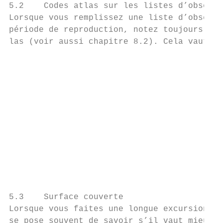
5.2    Codes atlas sur les listes d’observa
Lorsque vous remplissez une liste d’observa
période de reproduction, notez toujours le 
las (voir aussi chapitre 8.2). Cela vaut au
                                           
                                           
                                           
                                           
                                           
                                           
                                           
                                           
                                           
                                           
5.3    Surface couverte                    
Lorsque vous faites une longue excursion, l
se pose souvent de savoir s’il vaut mieux f