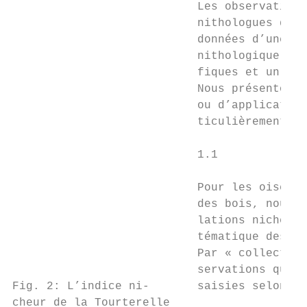
                           Les observations
                           nithologues de S
                           données d’une va
                           nithologique sui
                           fiques et un lar
                           Nous présentons 
                           ou d’application
                           ticulièrement im
                                           
                           1.1             
                                           
                           Pour les oiseaux
                           des bois, nous n
                           lations nicheuse
                           tématique des do
                           Par « collecte s
                           servations qui o
Fig. 2: L’indice ni-       saisies selon no
cheur de la Tourterelle
