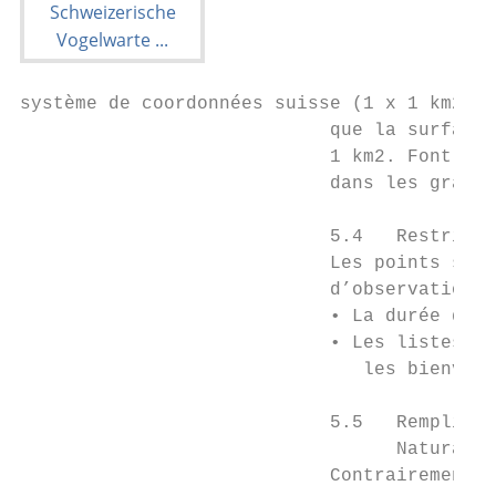
système de coordonnées suisse (1 x 1 km2), 
                            que la surface 
                            1 km2. Font exc
                            dans les grands
                            5.4   Restricti
                            Les points suiv
                            d’observations 
                            • La durée d’ob
                            • Les listes fa
                               les bienvenu
                            5.5   Remplir u
                                  NaturaLis
                            Contrairement à