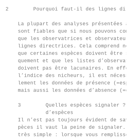
2        Pourquoi faut-il des lignes direct
    La plupart des analyses présentées au c
    sont fiables que si nous pouvons compte
    que les observatrices et observateurs r
    lignes directrices. Cela comprend notam
    que certaines espèces doivent être sign
    quement et que les listes d’observation
    doivent pas être lacunaires. En effet, 
    l’indice des nicheurs, il est nécessair
    lement les données de présence (=espèce
    mais aussi les données d’absence (=espè
    3        Quelles espèces signaler ? Les
             d’espèces

    Il n’est pas toujours évident de savoir
    pèces il vaut la peine de signaler. Il 
    très simple : lorsque vous remplissez u