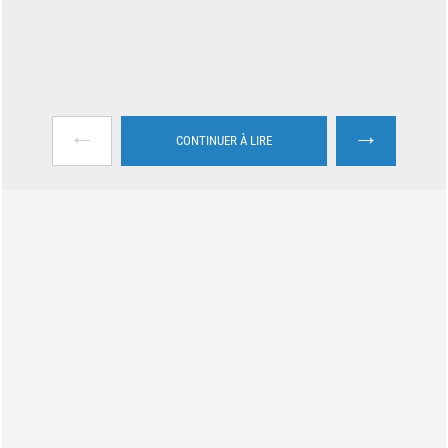
←
→
CONTINUER À LIRE