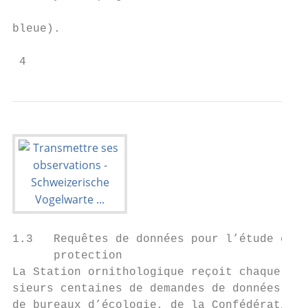
                                           
bleue).

 4
1.3   Requêtes de données pour l’étude et l
      protection                           
La Station ornithologique reçoit chaque ann
sieurs centaines de demandes de données de 
de bureaux d’écologie, de la Confédération,