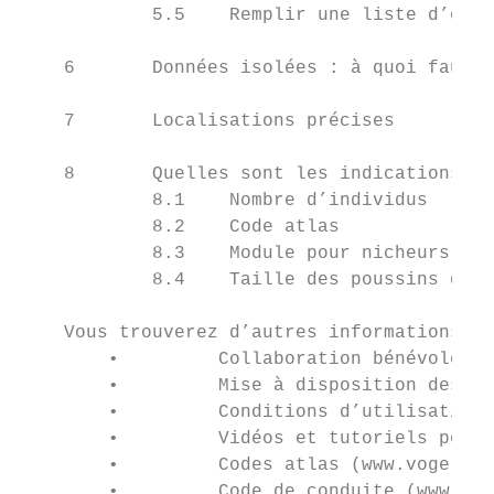
            5.5    Remplir une liste d’obse
    6       Données isolées : à quoi faut-i
    7       Localisations précises         
    8       Quelles sont les indications im
            8.1    Nombre d’individus      
            8.2    Code atlas              
            8.3    Module pour nicheurs en 
            8.4    Taille des poussins dans
    Vous trouverez d’autres informations su
        •         Collaboration bénévole (w
        •         Mise à disposition des do
        •         Conditions d’utilisation 
        •         Vidéos et tutoriels pour 
        •         Codes atlas (www.vogelwar
        •         Code de conduite (www.orn