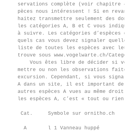
    servations complète (voir chapitre 4), 
    pèces nous intéressent ! Si en revanche
    haitez transmettre seulement des donnée
    les catégories A, B et C vous indiquent
    à suivre. Les catégories d’espèces défi
    quels cas vous devez signaler quelles e
    liste de toutes les espèces avec leurs 
    trouve sous www.vogelwarte.ch/Categorie
        Vous êtes libre de décider si vous 
    mettre ou non les observations faites p
    excursion. Cependant, si vous signalez 
    A dans un site, il est important de sig
    autres espèces A vues au même droit. La
    les espèces A, c’est « tout ou rien ».

     Cat.     Symbole sur ornitho.ch       
      A       l 1 Vanneau huppé            
                                           