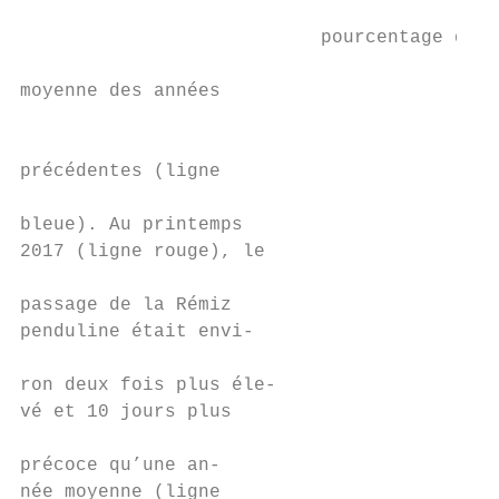
                                           
                           pourcentage de l
moyenne des années

                                           
précédentes (ligne

                                           
bleue). Au printemps

2017 (ligne rouge), le                     
                                           
passage de la Rémiz

penduline était envi-

                                           
ron deux fois plus éle-                    
vé et 10 jours plus

                                           
précoce qu’une an-

née moyenne (ligne
