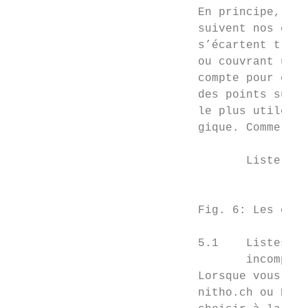
                           En principe, tou
                           suivent nos cons
                           s’écartent trop 
                           ou couvrant un v
                           compte pour cert
                           des points suiva
                           le plus utile po
                           gique. Comme pri
                                  Liste com
                                           
                           Fig. 6: Les cons
                           5.1    Listes d’
                                  incomplèt
                           Lorsque vous sai
                           nitho.ch ou Natu