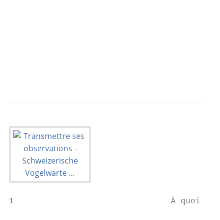
                                           
                                           
                                           
                                           
                                           
                                           
1                                À quoi ser