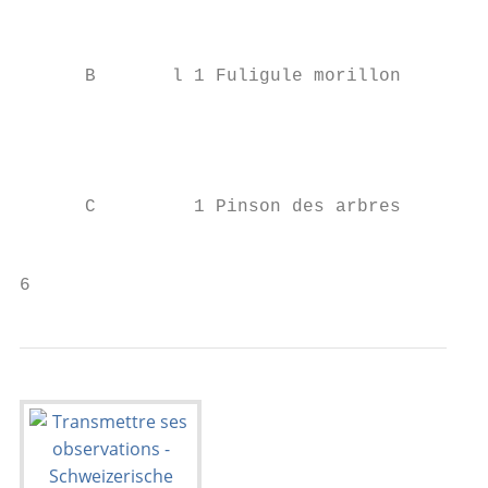
                                           
                                           
      B       l 1 Fuligule morillon        
                                           
                                           
                                           
                                           
      C         1 Pinson des arbres        
                                           
6