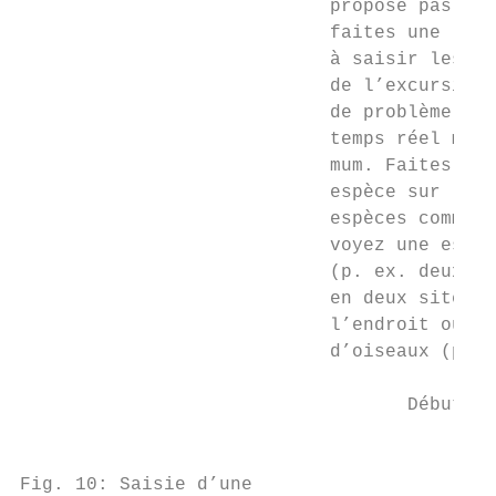
                            propose pas de 
                            faites une list
                            à saisir les ob
                            de l’excursion.
                            de problème si 
                            temps réel mais
                            mum. Faites cep
                            espèce sur le t
                            espèces commune
                            voyez une espèc
                            (p. ex. deux ch
                            en deux sites d
                            l’endroit où vo
                            d’oiseaux (p. e
                                   Début de
                                           
Fig. 10: Saisie d’une
