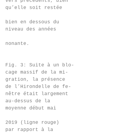
vers précédents, bien

qu’elle soit restée                        
                                           
bien en dessous du

niveau des années

                                           
nonante.                                   
                                           
Fig. 3: Suite à un blo-

cage massif de la mi-

gration, la présence

de l’Hirondelle de fe-

nêtre était largement

au-dessus de la

moyenne début mai                          
                                           
2019 (ligne rouge)

par rapport à la
