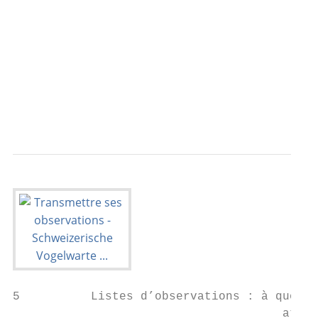
                                           
                                           
                                           
                                           
                                           
                                           
5          Listes d’observations : à quoi f
                                      atten