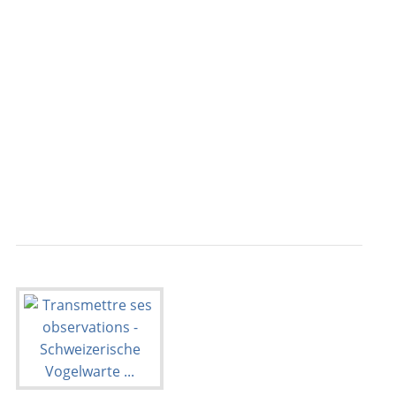
                                           
                                           
                                           
                                           
                                           
                                           
                                           
                                           
                                           