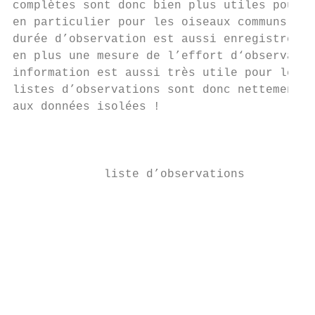
complètes sont donc bien plus utiles pour l
en particulier pour les oiseaux communs. Co
durée d’observation est aussi enregistrée, 
en plus une mesure de l’effort d‘observatio
information est aussi très utile pour les a
listes d’observations sont donc nettement p
aux données isolées !

                                           
             liste d’observations          
                                           
                                           
                                           
                                           
                                           
                                           
                                           