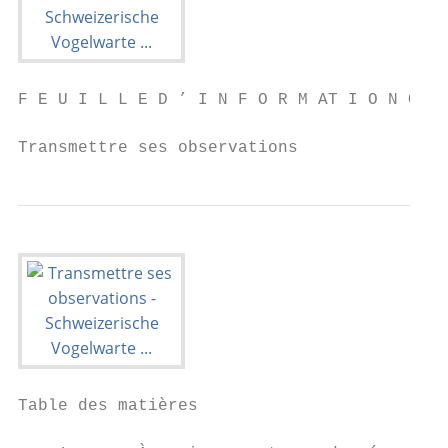
F E U I L L E D ’ I N F O R M AT I O N O R 
Transmettre ses observations
Table des matières
