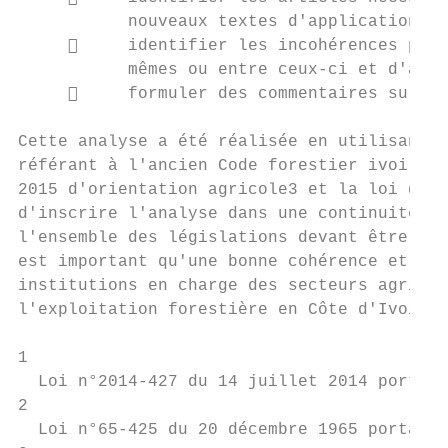
           nouveaux textes d'application re
          identifier les incohérences pouv
           mêmes ou entre ceux-ci et d'autr
          formuler des commentaires sur la
Cette analyse a été réalisée en utilisant l
référant à l'ancien Code forestier ivoirien
2015 d'orientation agricole3 et la loi de 1
d'inscrire l'analyse dans une continuité ju
l'ensemble des législations devant être coh
est important qu'une bonne cohérence et coo
institutions en charge des secteurs agricol
l'exploitation forestière en Côte d'Ivoire 
1

  Loi n°2014-427 du 14 juillet 2014 portant
2

  Loi n°65-425 du 20 décembre 1965 portant 