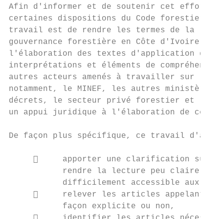
Afin d'informer et de soutenir cet effort d
certaines dispositions du Code forestier pr
travail est de rendre les termes de la loi 
gouvernance forestière en Côte d'Ivoire et 
l'élaboration des textes d'application du C
interprétations et éléments de compréhensio
autres acteurs amenés à travailler sur les 
notamment, le MINEF, les autres ministères 
décrets, le secteur privé forestier et les 
un appui juridique à l'élaboration de ces t
De façon plus spécifique, ce travail d'anal
          apporter une clarification sur l
           rendre la lecture peu claire, pe
           difficilement accessible aux non
          relever les articles appelant la
           façon explicite ou non,

          identifier les articles nécessit