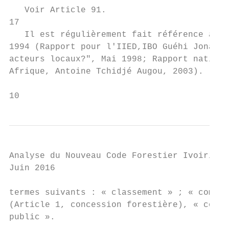
   Voir Article 91.

17

   Il est régulièrement fait référence à l'
1994 (Rapport pour l'IIED,IBO Guéhi Jonas e
acteurs locaux?", Mai 1998; Rapport nationa
Afrique, Antoine Tchidjé Augou, 2003).

10
Analyse du Nouveau Code Forestier Ivoirien

Juin 2016

termes suivants : « classement » ; « commun
(Article 1, concession forestière), « coutu
public ».
