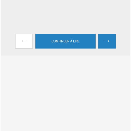
←
→
CONTINUER À LIRE