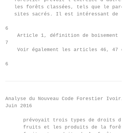
   forestier prévoit l’exercice d’autres ty
   les forêts classées, tels que le parcour
   sites sacrés. Il est intéressant de rapp
6

    Article 1, définition de boisement : "é
7

    Voir également les articles 46, 47 et 4
6
Analyse du Nouveau Code Forestier Ivoirien

Juin 2016

      prévoyait trois types de droits d'usa
      fruits et les produits de la forêt na