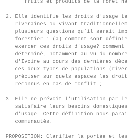
      fruits et produits de la forêt nature
2. Elle identifie les droits d'usage tels q
   riveraines ou vivant traditionnellement 
   plusieurs questions qu’il serait importa
   forestier : (a) comment sont définies le
   exercer ces droits d’usage? comment est-
   déterminé, notamment au vu du nombre de 
   d'Ivoire au cours des dernières décennie
   ces deux types de populations (riveraine
   préciser sur quels espaces les droits re
   reconnus en cas de conflit ;

3. Elle ne prévoit l'utilisation par les po
   satisfaire leurs besoins domestiques » e
   d'usage. Cette définition nous parait ai
   communautés.

PROPOSITION: Clarifier la portée et les con