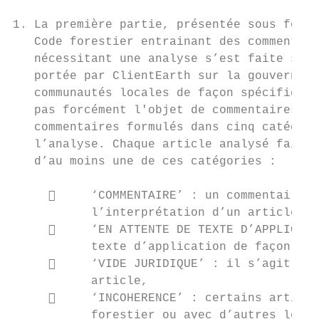
1. La première partie, présentée sous forme
   Code forestier entrainant des commentair
   nécessitant une analyse s’est faite sur 
   portée par ClientEarth sur la gouvernanc
   communautés locales de façon spécifique.
   pas forcément l'objet de commentaires. A
   commentaires formulés dans cinq catégori
   l’analyse. Chaque article analysé fait a
   d’au moins une de ces catégories :

          ‘COMMENTAIRE’ : un commentaire g
           l’interprétation d’un article,

          ‘EN ATTENTE DE TEXTE D’APPLICATI
           texte d’application de façon exp
          ‘VIDE JURIDIQUE’ : il s’agit d’u
           article,

          ‘INCOHERENCE’ : certains article
           forestier ou avec d’autres légis