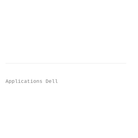
                                           
                                           
                                           
                                           
                                           
Applications Dell                          
                                           
                                           
                                           
                                           
                                           