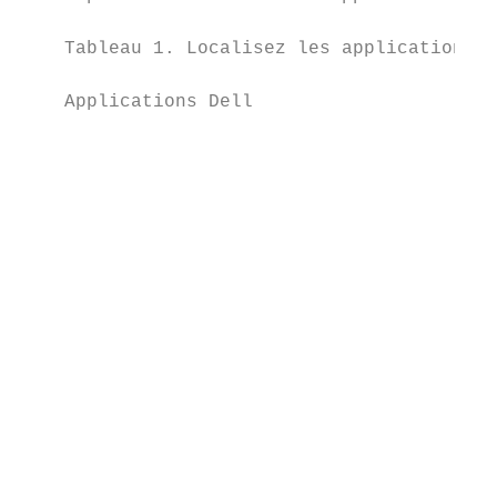
    Tableau 1. Localisez les applications D
    Applications Dell                      
                                           
                                           
                                           
                                           
                                           
                                           
                                           