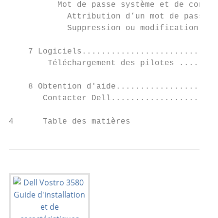
          Mot de passe système et de config
            Attribution d’un mot de passe s
            Suppression ou modification d’u
    7 Logiciels............................
        Téléchargement des pilotes ........
    8 Obtention d'aide.....................
       Contacter Dell......................
4      Table des matières