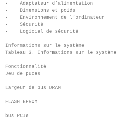
•    Adaptateur d’alimentation

•    Dimensions et poids

•    Environnement de l’ordinateur

•    Sécurité

•    Logiciel de sécurité

Informations sur le système

Tableau 3. Informations sur le système

Fonctionnalité                             
Jeu de puces                               
Largeur de bus DRAM                        
FLASH EPROM                                
bus PCIe                                   
                                           