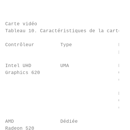
                                           
Carte vidéo

Tableau 10. Caractéristiques de la carte vi
Contrôleur         Type                Dépe
                                       proc
                                           
Intel UHD          UMA                 Proc
Graphics 620                           Core
                                       géné
                                       Proc
                                       Core
                                       géné
AMD                Dédiée                  
Radeon 520
