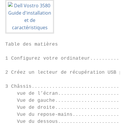
Table des matières

1 Configurez votre ordinateur..............
2 Créez un lecteur de récupération USB pour
3 Châssis..................................
    vue de l’écran.........................
    Vue de gauche..........................
    Vue de droite..........................
    Vue du repose-mains....................
    Vue du dessous.........................