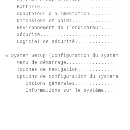
    Système d’exploitation.................
    Batterie...............................
    Adaptateur d’alimentation..............
    Dimensions et poids....................
    Environnement de l’ordinateur..........
    Sécurité...............................
    Logiciel de sécurité...................
6 System Setup (Configuration du système)..
    Menu de démarrage......................
    Touches de navigation..................
    Options de configuration du système....
       Options générales...................
       Informations sur le système.........
                                           