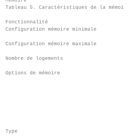
Mémoire

Tableau 5. Caractéristiques de la mémoire

Fonctionnalité                             
Configuration mémoire minimale             
Configuration mémoire maximale             
Nombre de logements                        
Options de mémoire

                                           
                                           
                                           
                                           
                                           
                                           
Type                                       