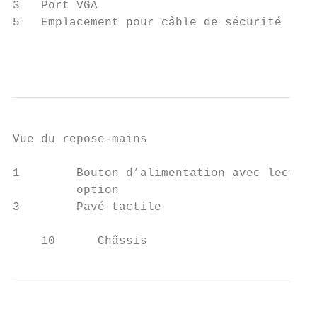
3   Port VGA                               
5   Emplacement pour câble de sécurité (pou
                                           
Vue du repose-mains

1        Bouton d’alimentation avec lecteur
         option

3        Pavé tactile

    10      Châssis