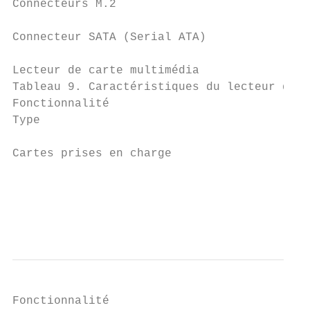
Connecteurs M.2                            
Connecteur SATA (Serial ATA)               
Lecteur de carte multimédia

Tableau 9. Caractéristiques du lecteur de c
Fonctionnalité                             
Type                                       
Cartes prises en charge

                                           
                                           
                                           
Fonctionnalité                             