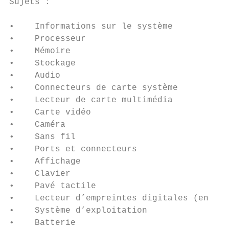
Sujets :

•    Informations sur le système

•    Processeur

•    Mémoire

•    Stockage

•    Audio

•    Connecteurs de carte système

•    Lecteur de carte multimédia

•    Carte vidéo

•    Caméra

•    Sans fil

•    Ports et connecteurs

•    Affichage

•    Clavier

•    Pavé tactile

•    Lecteur d’empreintes digitales (en opt
•    Système d’exploitation

•    Batterie
