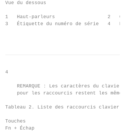
Vue du dessous

1   Haut-parleurs                  2   Cach
3   Étiquette du numéro de série   4   Entr
                                           
4

                                           
    REMARQUE : Les caractères du clavier pe
    pour les raccourcis restent les mêmes d
Tableau 2. Liste des raccourcis clavier

Touches                                    
Fn + Échap                                 