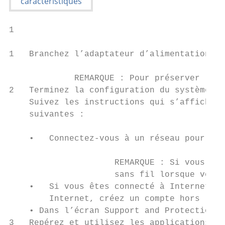
1

                                           
1   Branchez l’adaptateur d’alimentation et
             REMARQUE : Pour préserver la b
2   Terminez la configuration du système Wi
    Suivez les instructions qui s’affichent
    suivantes :

    •   Connectez-vous à un réseau pour obt
                     REMARQUE : Si vous vou
                     sans fil lorsque vous 
    •   Si vous êtes connecté à Internet, c
        Internet, créez un compte hors lign
    • Dans l’écran Support and Protection (
3   Repérez et utilisez les applications De