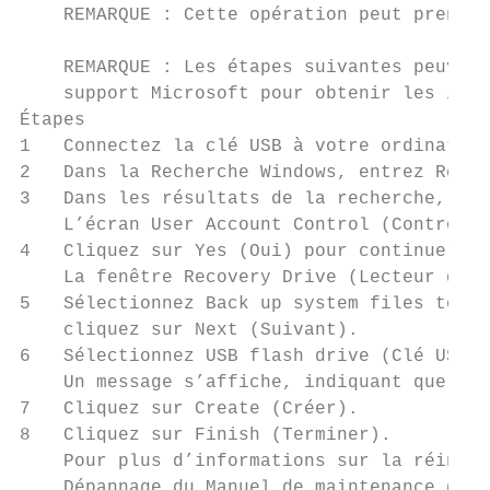
    REMARQUE : Cette opération peut prendre
    REMARQUE : Les étapes suivantes peuvent
    support Microsoft pour obtenir les inst
Étapes

1   Connectez la clé USB à votre ordinateur
2   Dans la Recherche Windows, entrez Recov
3   Dans les résultats de la recherche, cli
    L’écran User Account Control (Contrôle 
4   Cliquez sur Yes (Oui) pour continuer.

    La fenêtre Recovery Drive (Lecteur de r
5   Sélectionnez Back up system files to th
    cliquez sur Next (Suivant).

6   Sélectionnez USB flash drive (Clé USB) 
    Un message s’affiche, indiquant que tou
7   Cliquez sur Create (Créer).

8   Cliquez sur Finish (Terminer).

    Pour plus d’informations sur la réinsta
    Dépannage du Manuel de maintenance de v