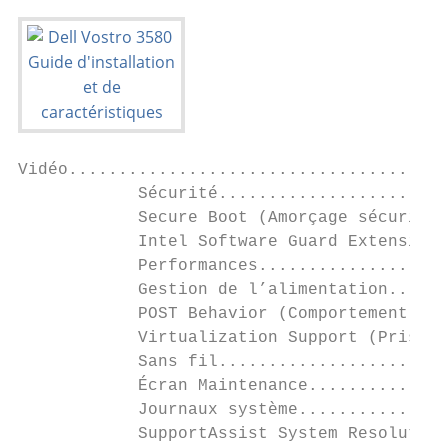
Vidéo......................................
            Sécurité.......................
            Secure Boot (Amorçage sécurisé)
            Intel Software Guard Extensions
            Performances...................
            Gestion de l’alimentation......
            POST Behavior (Comportement POS
            Virtualization Support (Prise e
            Sans fil.......................
            Écran Maintenance..............
            Journaux système...............
            SupportAssist System Resolution