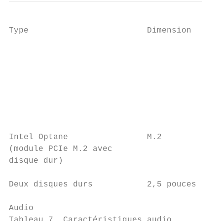
Type                        Dimension      
                                           
                                           
                                           
                                           
Intel Optane                M.2            
(module PCIe M.2 avec

disque dur)

Deux disques durs           2,5 pouces HHD 
Audio

Tableau 7. Caractéristiques audio
