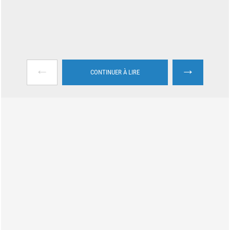
←
→
CONTINUER À LIRE