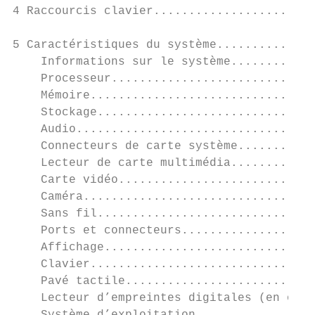
4 Raccourcis clavier.......................
5 Caractéristiques du système..............
    Informations sur le système............
    Processeur.............................
    Mémoire................................
    Stockage...............................
    Audio..................................
    Connecteurs de carte système...........
    Lecteur de carte multimédia............
    Carte vidéo............................
    Caméra.................................
    Sans fil...............................
    Ports et connecteurs...................
    Affichage..............................
    Clavier................................
    Pavé tactile...........................
    Lecteur d’empreintes digitales (en opti