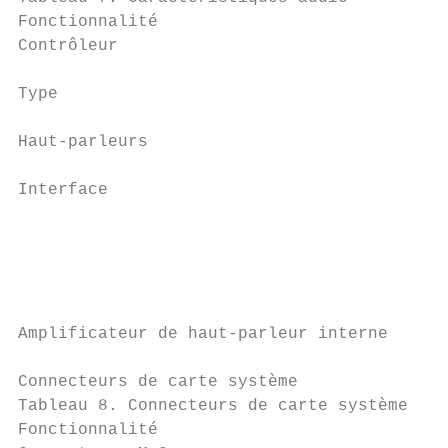
Fonctionnalité                             
Contrôleur                                 
Type                                       
Haut-parleurs                              
Interface

                                           
                                           
                                           
                                           
Amplificateur de haut-parleur interne      
Connecteurs de carte système

Tableau 8. Connecteurs de carte système

Fonctionnalité                             