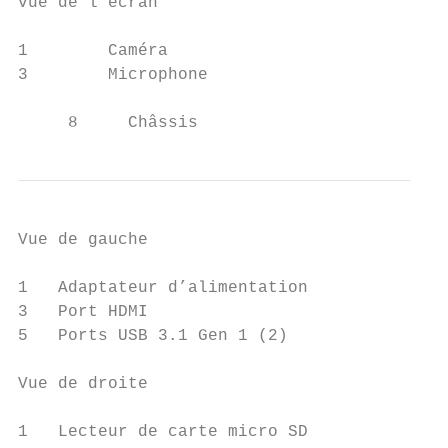
vue de l’écran

1        Caméra                            
3        Microphone                        
     8     Châssis
Vue de gauche

1   Adaptateur d’alimentation              
3   Port HDMI                              
5   Ports USB 3.1 Gen 1 (2)                
Vue de droite

1   Lecteur de carte micro SD              