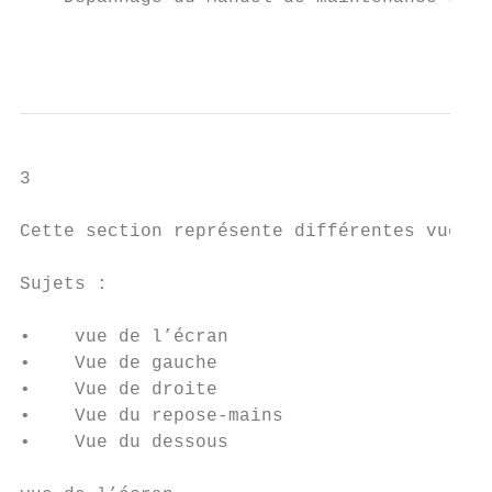
                                           
3

                                           
Cette section représente différentes vues d
Sujets :

•    vue de l’écran

•    Vue de gauche

•    Vue de droite

•    Vue du repose-mains

•    Vue du dessous
