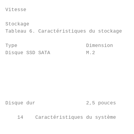
Vitesse                                    
Stockage

Tableau 6. Caractéristiques du stockage

Type                       Dimension       
Disque SSD SATA            M.2             
                                           
                                           
                                           
Disque dur                 2,5 pouces      
    14    Caractéristiques du système