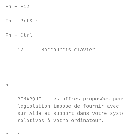
Fn + F12                                   
Fn + PrtScr                                
Fn + Ctrl                                  
    12      Raccourcis clavier
5

                                           
    REMARQUE : Les offres proposées peuvent
    législation impose de fournir avec l'or
    sur Aide et support dans votre système 
    relatives à votre ordinateur.
