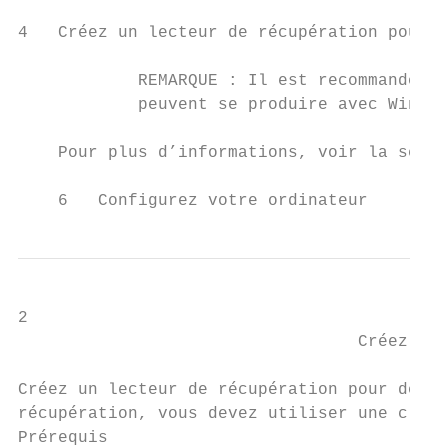
4   Créez un lecteur de récupération pour W
            REMARQUE : Il est recommandé de
            peuvent se produire avec Window
    Pour plus d’informations, voir la secti
    6   Configurez votre ordinateur
2

                                  Créez un 
                                           
Créez un lecteur de récupération pour dépan
récupération, vous devez utiliser une clé U
Prérequis
