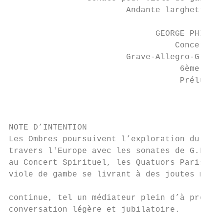
                        Andante larghetto -
                              GEORGE PHILIP
                                  Concerto 
                        Grave-Allegro-Grave
                                   6ème Qua
                                   Prélude 
                                           
                                           
NOTE D’INTENTION

Les Ombres poursuivent l’exploration du ray
travers l'Europe avec les sonates de G.F. H
au Concert Spirituel, les Quatuors Parisien
viole de gambe se livrant à des joutes musi
                                           
continue, tel un médiateur plein d’à propos
conversation légère et jubilatoire.        