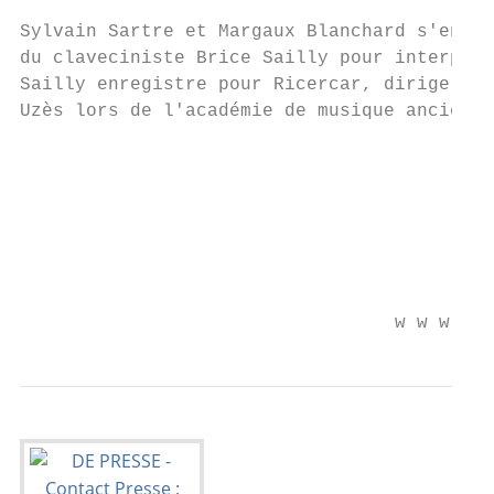
                                           
Sylvain Sartre et Margaux Blanchard s'entou
du claveciniste Brice Sailly pour interprét
Sailly enregistre pour Ricercar, dirige l'e
Uzès lors de l'académie de musique ancienne
                                           
                                           
                                           
                                           
                                           
                                  w w w . n