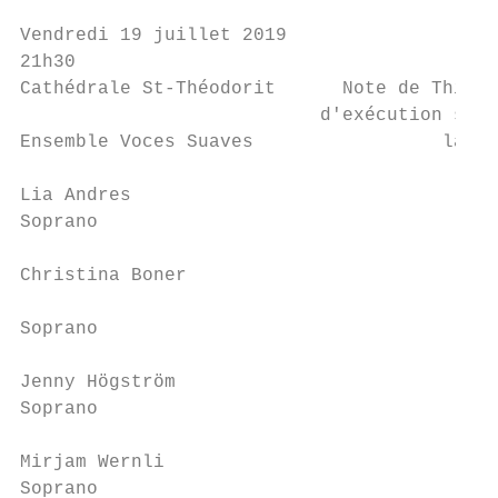
                                           
Vendredi 19 juillet 2019                   
21h30                                      
Cathédrale St-Théodorit      Note de Thibau
                           d'exécution selo
Ensemble Voces Suaves                 la fa
Lia Andres                                 
Soprano

                                           
Christina Boner

                                           
Soprano

                                           
Jenny Högström                             
Soprano                                    
                                           
Mirjam Wernli

Soprano                                    