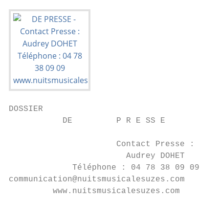
DOSSIER

           DE         P R E SS E

                      Contact Presse :

                        Audrey DOHET

             Téléphone : 04 78 38 09 09

communication@nuitsmusicalesuzes.com

         www.nuitsmusicalesuzes.com