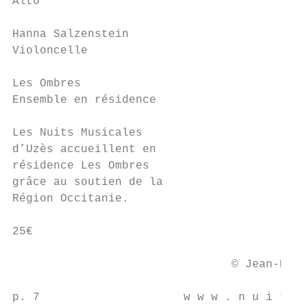
Alto                                       
                                           
Hanna Salzenstein                          
Violoncelle

Les Ombres

Ensemble en résidence

Les Nuits Musicales

d’Uzès accueillent en

résidence Les Ombres

grâce au soutien de la

Région Occitanie.

25€

                                © Jean-Bapt
p. 7                     w w w . n u i t s 