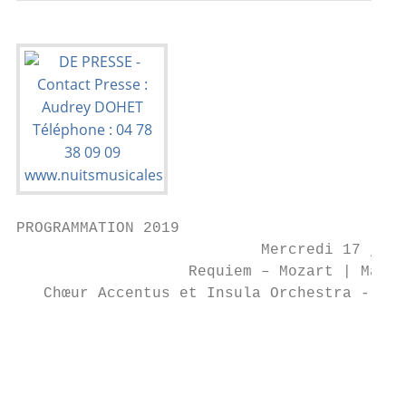
PROGRAMMATION 2019

                           Mercredi 17 juil
                   Requiem – Mozart | March
   Chœur Accentus et Insula Orchestra - Dir
                                           
                                           
                                           
                                           
                                           