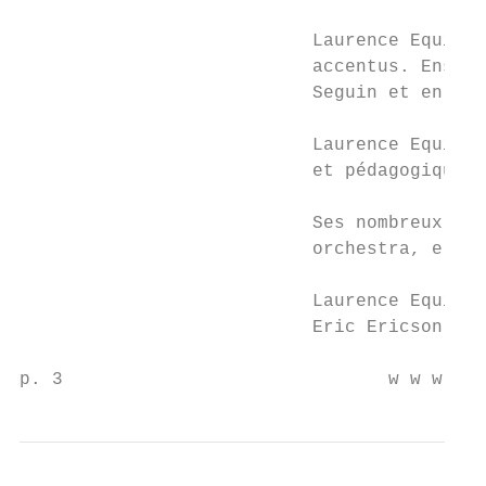
                           Laurence Equilbe
                           accentus. Ensemb
                           Seguin et en tou
                           Laurence Equilbe
                           et pédagogique d
                           Ses nombreux enr
                           orchestra, elle 
                           Laurence Equilbe
                           Eric Ericson, De
p. 3                              w w w . n