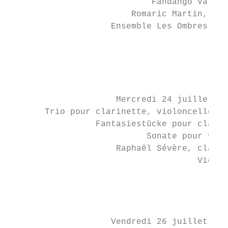
                            Fandango variad
                        Romaric Martin, gui
                    Ensemble Les Ombres (En
                                           
                                           
                                           
                                           
                                           
                     Mercredi 24 juillet | 
       Trio pour clarinette, violoncelle et
                 Fantasiestücke pour clarin
                           Sonate pour viol
                     Raphaël Sévère, clarin
                                     Victor
                                           
                                           
                                           
                                           
                    Vendredi 26 juillet | 2