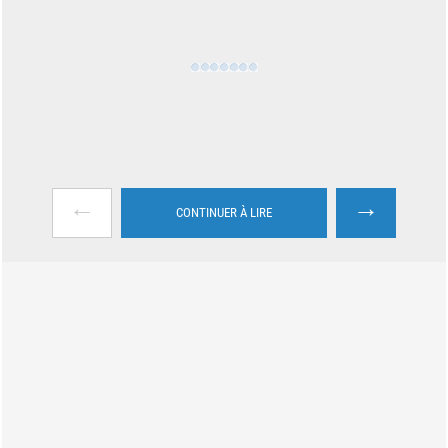
←
→
CONTINUER À LIRE