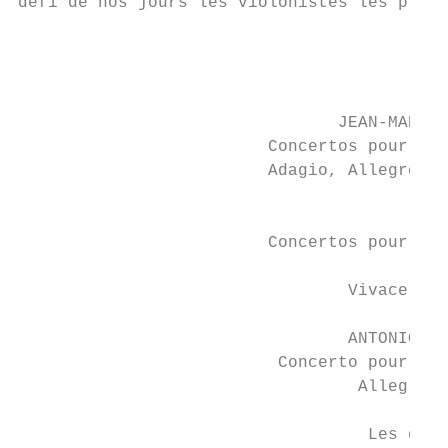
défi de nos jours les violonistes les plus 
                                           
                                           
                                          P
                                JEAN-MARIE 
                         Concertos pour vio
                         Adagio, Allegro ma
                                           
                                           
                         Concertos pour vio
                                           
                                 Vivace, La
                                           
                                 ANTONIO VI
                          Concerto pour flû
                                  Allegro, 
                                           
                                   Les quat