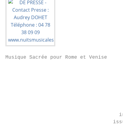
Musique Sacrée pour Rome et Venise

                                         Ce
                                         du
                                          1
                                          p
                                         co
                                         Cr
                                        Sai
                                      inter
                                    issus d