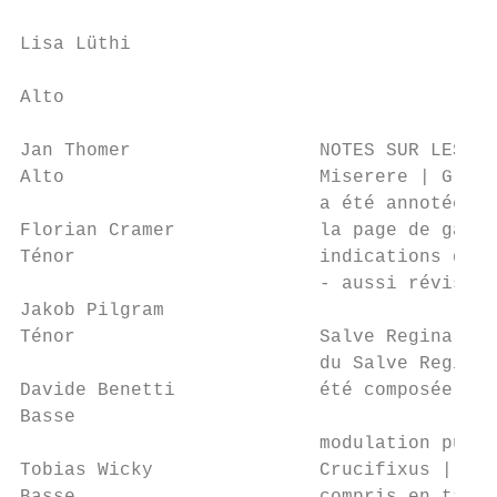
                                           
Lisa Lüthi

                                           
Alto

Jan Thomer                 NOTES SUR LES ŒU
Alto                       Miserere | Grego
                           a été annotée pa
Florian Cramer             la page de garde
Ténor                      indications d'ex
                           - aussi révisé d
Jakob Pilgram

Ténor                      Salve Regina | A
                           du Salve Regina.
Davide Benetti             été composée par
Basse

                           modulation puiss
Tobias Wicky               Crucifixus | Ant