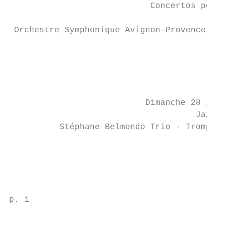
                            Concertos pour 
                                          T
 Orchestre Symphonique Avignon-Provence - D
                                           
                                           
                                           
                                           
                                           
                           Dimanche 28 juil
                                     Jazz a
          Stéphane Belmondo Trio - Trompett
                                           
                                           
                                           
                                           
p. 1                                       