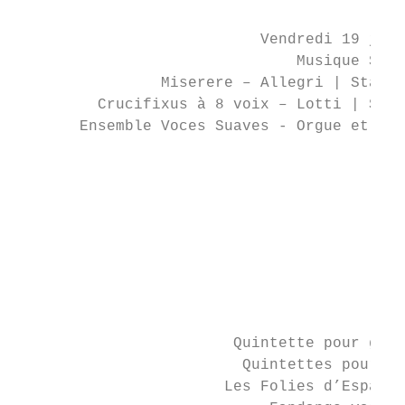
                                           
                           Vendredi 19 juil
                               Musique Sacr
                Miserere – Allegri | Stabat
         Crucifixus à 8 voix – Lotti | Salv
       Ensemble Voces Suaves - Orgue et dir
                                           
                                           
                                           
                                           
                                           
                                           
                                           
                                           
                                          L
                        Quintette pour guit
                         Quintettes pour fl
                       Les Folies d’Espagne