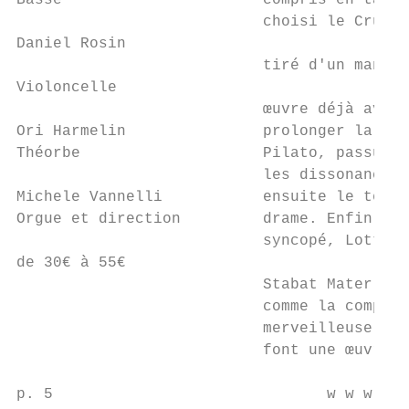
Basse                      compris en tant 
                           choisi le Crucif
Daniel Rosin

                           tiré d'un manusc
Violoncelle

                           œuvre déjà avant
Ori Harmelin               prolonger la syl
Théorbe                    Pilato, passus e
                           les dissonances 
Michele Vannelli           ensuite le texte
Orgue et direction         drame. Enfin, da
                           syncopé, Lotti c
de 30€ à 55€

                           Stabat Mater | D
                           comme la composi
                           merveilleuse pol
                           font une œuvre c
p. 5                              w w w . n