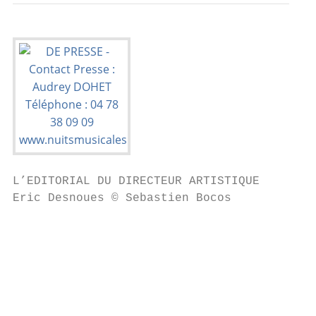
L’EDITORIAL DU DIRECTEUR ARTISTIQUE

Eric Desnoues © Sebastien Bocos

                                           
                                           
                                           
                                           