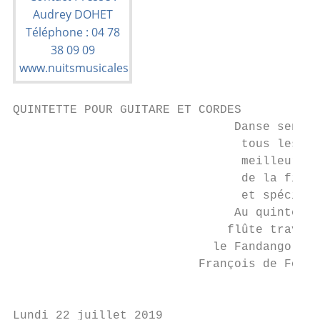
QUINTETTE POUR GUITARE ET CORDES

                               Danse sensue
                                tous les se
                                meilleur pa
                                de la fin d
                                et spéciali
                               Au quintette
                              flûte travers
                            le Fandango de 
                          François de Fossa
                                           
Lundi 22 juillet 2019                      