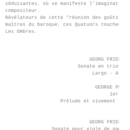
séduisantes, où se manifeste l’imagination 
compositeur.

Révélateurs de cette “réunion des goûts” pr
maîtres du baroque, ces Quatuors touchent a
Les Ombres.                                
                                          P
                                           
                             GEORG FRIEDRIC
                         Sonate en trio op.
                              Largo - Alleg
                                           
                               GEORGE PHILI
                                    1er Qua
                   Prélude et vivement - Te
                                           
                                           
                             GEORG FRIEDRIC
                Sonate pour viole de gambe 