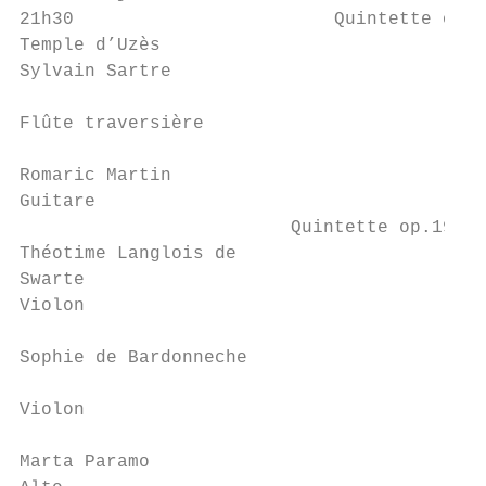
21h30                        Quintette op.1
Temple d’Uzès                              
Sylvain Sartre

                                           
Flûte traversière

                                           
Romaric Martin

Guitare                                    
                         Quintette op.19 n°
Théotime Langlois de                       
Swarte                                     
Violon

                                           
Sophie de Bardonneche

                                           
Violon

                                           
Marta Paramo
