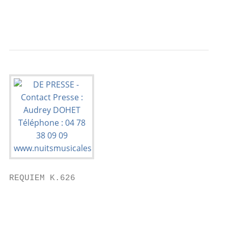
                                           
REQUIEM K.626

                                           
                                           
                                           