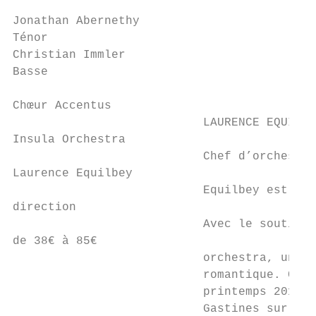
                                           
Jonathan Abernethy                         
Ténor                                      
Christian Immler                           
Basse                                      
Chœur Accentus

                           LAURENCE EQUILBE
Insula Orchestra

                           Chef d’orchestre
Laurence Equilbey

                           Equilbey est rec
direction

                           Avec le soutien 
de 38€ à 85€

                           orchestra, un en
                           romantique. Cet 
                           printemps 2017 u
                           Gastines sur l’î