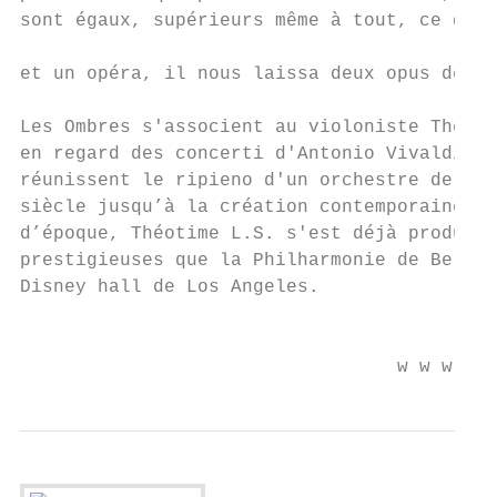
sont égaux, supérieurs même à tout, ce qu'i
                                           
et un opéra, il nous laissa deux opus de co
                                           
Les Ombres s'associent au violoniste Théoti
en regard des concerti d'Antonio Vivaldi. D
réunissent le ripieno d'un orchestre de cha
siècle jusqu’à la création contemporaine, e
d’époque, Théotime L.S. s'est déjà produit 
prestigieuses que la Philharmonie de Berlin
Disney hall de Los Angeles.

                                           
                                  w w w . n