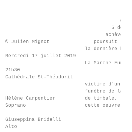
                                        Le 
                                       d’en
                                    5 décem
                                  achève le
© Julien Mignot               poursuit le “
                           la dernière heur
Mercredi 17 juillet 2019

                           La Marche Funèbr
21h30

Cathédrale St-Théodorit

                           victime d'un att
                           funèbre de la Ré
Hélène Carpentier          de timbale, les 
Soprano                    cette oeuvre des
Giuseppina Bridelli

Alto
