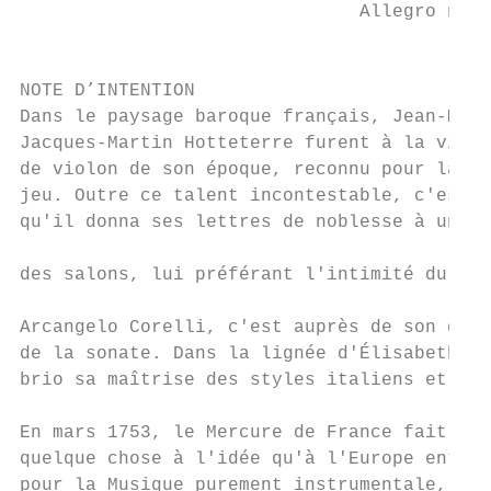
                               Allegro non 
                                           
NOTE D’INTENTION                           
Dans le paysage baroque français, Jean-Mari
Jacques-Martin Hotteterre furent à la viole
de violon de son époque, reconnu pour la fi
jeu. Outre ce talent incontestable, c'est p
qu'il donna ses lettres de noblesse à un in
                                           
des salons, lui préférant l'intimité du jeu
                                           
Arcangelo Corelli, c'est auprès de son disc
de la sonate. Dans la lignée d'Élisabeth Ja
brio sa maîtrise des styles italiens et fra
En mars 1753, le Mercure de France fait son
quelque chose à l'idée qu'à l'Europe entièr
pour la Musique purement instrumentale, nou