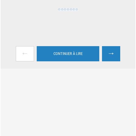
←
→
CONTINUER À LIRE