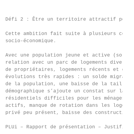
                                           
                                           
Défi 2 : Être un territoire attractif pour 
                                           
Cette ambition fait suite à plusieurs const
socio‐économique.                          
                                           
Avec une population jeune et active (solde 
relation avec un parc de logements diversif
de propriétaires, logements récents et conf
évolutions très rapides : un solde migratoi
de la population, une baisse de la taille d
démographique s’ajoute un constat sur la dy
résidentiels difficiles pour les ménages ré
actifs, manque de rotation dans les logemen
privé peu présent, baisse des constructions
PLUi – Rapport de présentation – Justificat