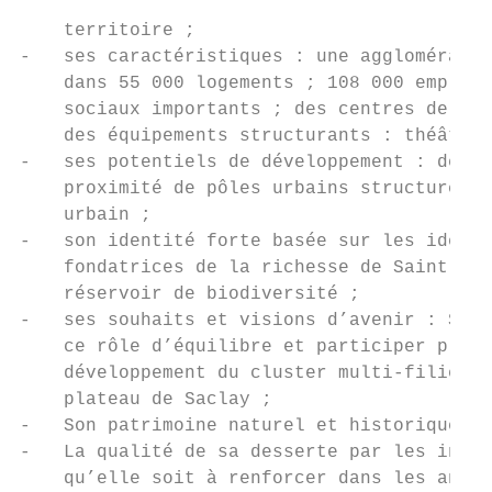
                                           
    territoire ;

‐   ses caractéristiques : une agglomératio
    dans 55 000 logements ; 108 000 emplois
    sociaux importants ; des centres de rec
    des équipements structurants : théâtre,
‐   ses potentiels de développement : des t
    proximité de pôles urbains structurés ;
    urbain ;                               
‐   son identité forte basée sur les identi
    fondatrices de la richesse de Saint‐Que
    réservoir de biodiversité ;            
‐   ses souhaits et visions d’avenir : Sain
    ce rôle d’équilibre et participer plein
    développement du cluster multi‐filières
    plateau de Saclay ;                    
‐   Son patrimoine naturel et historique ai
‐   La qualité de sa desserte par les infra
    qu’elle soit à renforcer dans les année