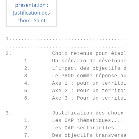
1..........................................
...........................................
2.             Choix retenus pour établir l
      1.       Un scénario de développement
      2.       L’impact des objectifs de co
      3.       Le PADD comme réponse aux en
      4.       Axe 1 : pour un territoire m
      5.       Axe 2 : Pour un territoire d
      6.       Axe 3 : Pour un territoire a
3.             Justification des choix rete
      1.       Les OAP thématiques.........
      2.       Les OAP sectorielles : le ch
      7.       Des objectifs transversaux, 