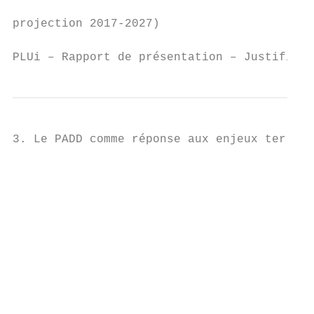
                                           
projection 2017‐2027)

PLUi – Rapport de présentation – Justificat
3. Le PADD comme réponse aux enjeux territo
                                           
                                           
                                           
                                           
                                           
                                           
                                           
                                           