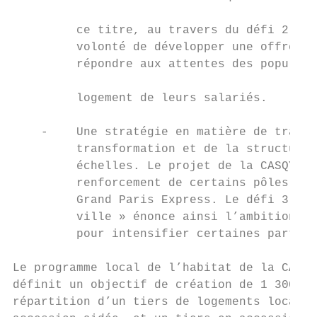
                                           
         ce titre, au travers du défi 2 de 
         volonté de développer une offre d’
         répondre aux attentes des populati
                                           
         logement de leurs salariés.

                                           
    -    Une stratégie en matière de transp
         transformation et de la structurat
         échelles. Le projet de la CASQY ax
         renforcement de certains pôles et 
         Grand Paris Express. Le défi 3 « f
         ville » énonce ainsi l’ambition de
         pour intensifier certaines parties
                                           
Le programme local de l’habitat de la CASQY
définit un objectif de création de 1 300 no
répartition d’un tiers de logements locatif