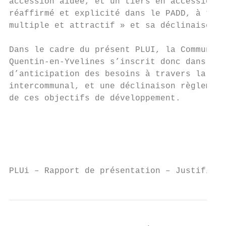
accession aidée, et un tiers en accession l
réaffirmé et explicité dans le PADD, à trav
multiple et attractif » et sa déclinaison «
                                           
Dans le cadre du présent PLUI, la Communaut
Quentin‐en‐Yvelines s’inscrit donc dans cet
d’anticipation des besoins à travers la déf
intercommunal, et une déclinaison règlement
de ces objectifs de développement.         
                                           
                                           
                                           
PLUi – Rapport de présentation – Justificat