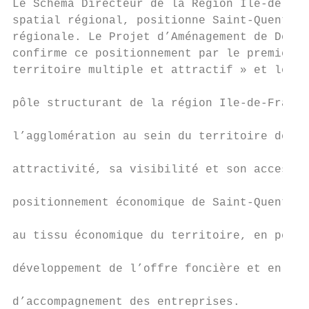
Le Schéma Directeur de la Région Ile‐de‐Fra
spatial régional, positionne Saint‐Quentin‐
régionale. Le Projet d’Aménagement de Dével
confirme ce positionnement par le premier g
territoire multiple et attractif » et le dé
                                           
pôle structurant de la région Ile‐de‐France
                                           
l’agglomération au sein du territoire de pr
                                           
attractivité, sa visibilité et son accessib
                                           
positionnement économique de Saint‐Quentin‐
                                           
au tissu économique du territoire, en perme
                                           
développement de l’offre foncière et en ren
                                           
d’accompagnement des entreprises.
