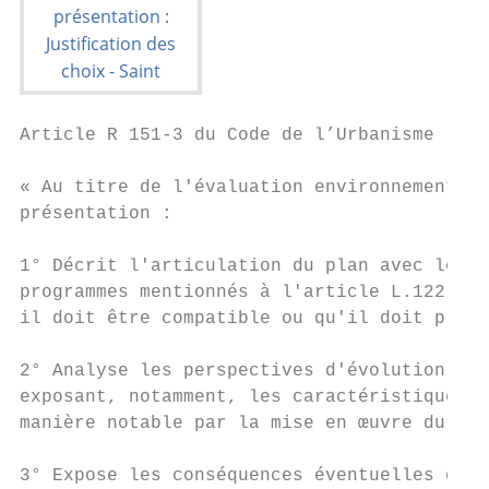
Article R 151‐3 du Code de l’Urbanisme     
                                           
« Au titre de l'évaluation environnementale
présentation :                             
                                           
1° Décrit l'articulation du plan avec les a
programmes mentionnés à l'article L.122‐4 d
il doit être compatible ou qu'il doit prend
                                           
2° Analyse les perspectives d'évolution de 
exposant, notamment, les caractéristiques d
manière notable par la mise en œuvre du pla
3° Expose les conséquences éventuelles de l