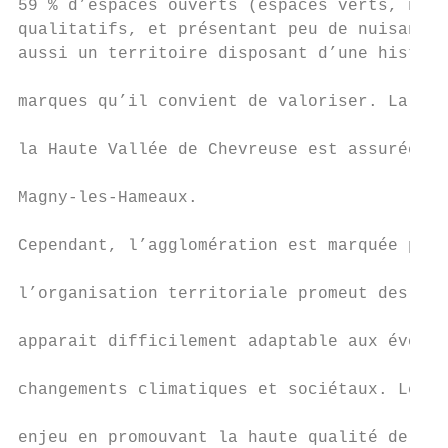
59 % d’espaces ouverts (espaces verts, natu
qualitatifs, et présentant peu de nuisances
aussi un territoire disposant d’une histoir
                                           
marques qu’il convient de valoriser. La jon
                                           
la Haute Vallée de Chevreuse est assurée pa
                                           
Magny‐les‐Hameaux.

                                           
Cependant, l’agglomération est marquée par 
                                           
l’organisation territoriale promeut des mod
                                           
apparait difficilement adaptable aux évolut
                                           
changements climatiques et sociétaux. Le pr
                                           
enjeu en promouvant la haute qualité de vie