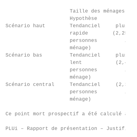
                     Taille des ménages    
                     Hypothèse             
Scénario haut        Tendanciel     plus   
                     rapide        (2,25

                     personnes         /

                     ménage)

Scénario bas         Tendanciel     plus   
                     lent           (2,4   
                     personnes         /

                     ménage)

Scénario central     Tendanciel     (2,3   
                     personnes         /   
                     ménage)

Ce point mort prospectif a été calculé afin
PLUi – Rapport de présentation – Justificat