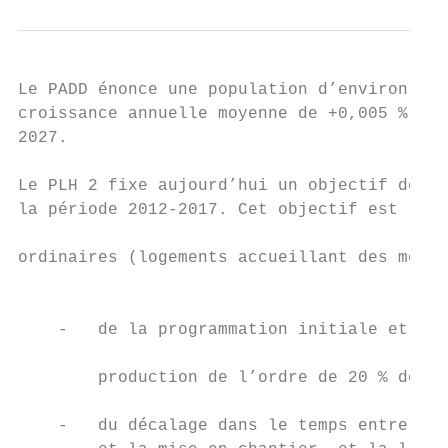
Le PADD énonce une population d’environ 150
croissance annuelle moyenne de +0,005 % et 
2027.                                      
                                           
Le PLH 2 fixe aujourd’hui un objectif de pr
la période 2012‐2017. Cet objectif est rame
                                           
ordinaires (logements accueillant des ménag
                                           
                                           
    -   de la programmation initiale et du 
                                           
        production de l’ordre de 20 % de lo
                                           
    -   du décalage dans le temps entre l’a