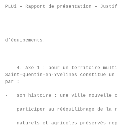
PLUi – Rapport de présentation – Justificat
d’équipements.                             
                                           
                                           
    4. Axe 1 : pour un territoire multiple 
Saint‐Quentin‐en‐Yvelines constitue un pôle
par :                                      
                                           
‐   son histoire : une ville nouvelle créée
                                           
    participer au rééquilibrage de la régio
                                           
    naturels et agricoles préservés représe