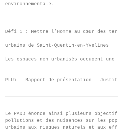
environnementale.                          
                                           
                                           
                                           
Défi 1 : Mettre l’Homme au cœur des territo
                                           
urbains de Saint‐Quentin‐en‐Yvelines       
                                           
Les espaces non urbanisés occupent une plac
                                           
PLUi – Rapport de présentation – Justificat
Le PADD énonce ainsi plusieurs objectifs de
pollutions et des nuisances sur les populat
urbains aux risques naturels et aux effets 