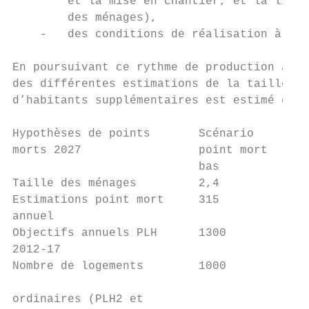
        et la mise en chantier, et la livra
        des ménages),                      
    -   des conditions de réalisation à lev
                                           
En poursuivant ce rythme de production à l’
des différentes estimations de la taille de
d’habitants supplémentaires est estimé comm
Hypothèses de points       Scénario       S
morts 2027                 point mort     m
                           bas             
Taille des ménages         2,4            2
Estimations point mort     315            5
annuel                                     
Objectifs annuels PLH      1300           1
2012‐17                                    
Nombre de logements        1000           1
                                           
ordinaires (PLH2 et
