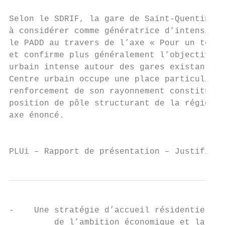
                                           
Selon le SDRIF, la gare de Saint‐Quentin‐en
à considérer comme génératrice d’intensific
le PADD au travers de l’axe « Pour un terri
et confirme plus généralement l’objectif « 
urbain intense autour des gares existantes 
Centre urbain occupe une place particulière
renforcement de son rayonnement constitue u
position de pôle structurant de la région I
axe énoncé.                                
                                           
PLUi – Rapport de présentation – Justificat
-    Une stratégie d’accueil résidentiel am
         de l’ambition économique et la sat