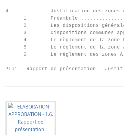
4.             Justification des zones et d
      1.       Préambule ..................
      2.       Les dispositions générales .
      3.       Dispositions communes applic
      4.       Le règlement de la zone U ..
      5.       Le règlement de la zone AU .
      6.       Le règlement des zones A et 
PLUi – Rapport de présentation – Justificat