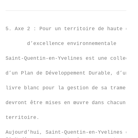
5. Axe 2 : Pour un territoire de haute qual
                                           
       d’excellence environnementale

                                           
Saint‐Quentin‐en‐Yvelines est une collectiv
                                           
d’un Plan de Développement Durable, d’un Pl
                                           
livre blanc pour la gestion de sa trame ver
                                           
devront être mises en œuvre dans chacun des
                                           
territoire.

                                           
Aujourd’hui, Saint‐Quentin‐en‐Yvelines disp