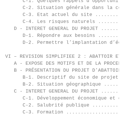
      C-1. Quelques rappels d'opportunité .
      C-2. Situation générale dans la commu
      C-3. Etat actuel du site ............
      C-4. Les risques naturels ...........
   D - INTERET GENERAL DU PROJET ..........
      D-1. Répondre aux besoins ...........
      D-2. Permettre l’implantation d’équip
VI – REVISION SIMPLIFIEE 2 : ABATTOIR ET AT
   A - EXPOSE DES MOTIFS ET DE LA PROCEDURE
   B - PRÉSENTATION DU PROJET D’ABATTOIR ET
      B-1. Descriptif du site de projet ...
      B-2. Situation géographique .........
   C - INTERET GENERAL DU PROJET ..........
      C-1. Développement économique et créa
      C-2. Salubrité publique .............
      C-3. Formation ......................
                                           