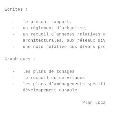
Ecrites :

   -   le présent rapport,

   -   un règlement d’urbanisme,

   -   un recueil d’annexes relatives aux s
       architecturales, aux réseaux divers 
   -   une note relative aux divers projets
Graphiques :

   -   les plans de zonages

   -   le recueil de servitudes

   -   les plans d’aménagements spécifiques
       développement durable

                              Plan Local d’
                                           