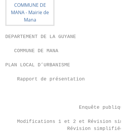
DEPARTEMENT DE LA GUYANE

   COMMUNE DE MANA

PLAN LOCAL D’URBANISME

    Rapport de présentation

                                           
                                           
                         Enquête publique d
                                           
    Modifications 1 et 2 et Révision simpli
                     Révision simplifiée 2 