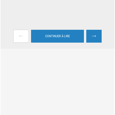
←
→
CONTINUER À LIRE