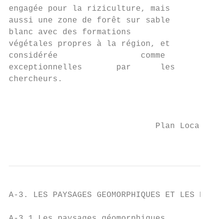
engagée pour la riziculture, mais

aussi une zone de forêt sur sable

blanc avec des formations

végétales propres à la région, et

considérée                 comme

exceptionnelles       par      les

chercheurs.

                                           
                              Plan Local d’
                                           
A-3. LES PAYSAGES GEOMORPHIQUES ET LES POTE
A-3.1.Les paysages géomorphiques
