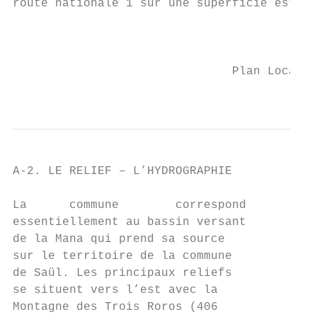
route nationale 1 sur une superficie estimé
                                           
                               Plan Local d
                                           
A-2. LE RELIEF – L’HYDROGRAPHIE

La      commune        correspond

essentiellement au bassin versant

de la Mana qui prend sa source

sur le territoire de la commune

de Saül. Les principaux reliefs

se situent vers l’est avec la

Montagne des Trois Roros (406
