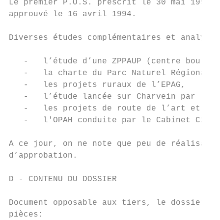
Le premier P.O.S. prescrit le 30 mai 1992, 
approuvé le 16 avril 1994.

Diverses études complémentaires et analyses
   -   l’étude d’une ZPPAUP (centre bourg),

   -   la charte du Parc Naturel Régional,

   -   les projets ruraux de l’EPAG,

   -   l’étude lancée sur Charvein par l’EP
   -   les projets de route de l’art et de 
   -   l'OPAH conduite par le Cabinet C2R.

A ce jour, on ne note que peu de réalisatio
d’approbation.

D - CONTENU DU DOSSIER

Document opposable aux tiers, le dossier de
pièces:
