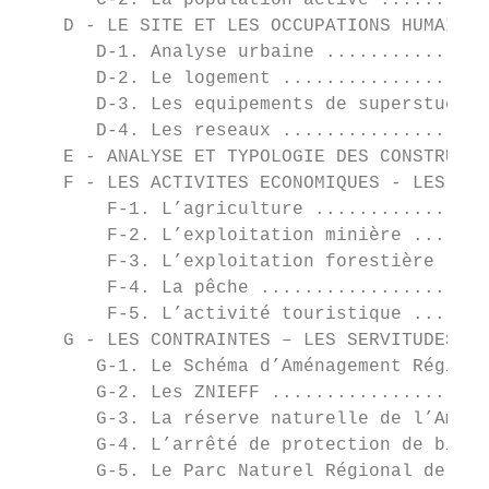
       C-2. La population active ..........
    D - LE SITE ET LES OCCUPATIONS HUMAINES
       D-1. Analyse urbaine ...............
       D-2. Le logement ...................
       D-3. Les equipements de superstuctur
       D-4. Les reseaux ...................
    E - ANALYSE ET TYPOLOGIE DES CONSTRUCTI
    F - LES ACTIVITES ECONOMIQUES - LES POT
        F-1. L’agriculture ................
        F-2. L’exploitation minière .......
        F-3. L’exploitation forestière ....
        F-4. La pêche .....................
        F-5. L’activité touristique .......
    G - LES CONTRAINTES – LES SERVITUDES – 
       G-1. Le Schéma d’Aménagement Régiona
       G-2. Les ZNIEFF ....................
       G-3. La réserve naturelle de l’Amana
       G-4. L’arrêté de protection de bioto
       G-5. Le Parc Naturel Régional de Guy