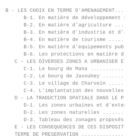
B - LES CHOIX EN TERME D’AMENAGEMENT.......
      B-1. En matière de développement urba
      B-2. En matière d’agriculture .......
      B-3. En matière d’industrie et d’arti
      B-4. En matière de tourisme .........
      B-5. En matière d’equipements publics
      B-6. Les protections en matière d’env
   C – LES DIVERSES ZONES A URBANISER ET LE
      C-1. Le bourg de Mana ...............
      C-2. Le bourg de Javouhey ...........
      C-3. Le village de Charvein .........
      C-4. L’implantation des nouvelles ent
   D - LA TRADUCTION SPATIALE DANS LE P.L.U
      D-1. Les zones urbaines et d’extensio
      D-2. Les zones naturelles ...........
      D-3. Tableau des zonages proposés au 
   E - LES CONSEQUENCES DE CES DISPOSITIONS
   TERME DE PRESERVATION ..................