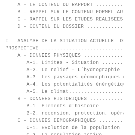
    A - LE CONTENU DU RAPPORT .............
    B - RAPPEL SUR LE CONTENU FORMEL AU REG
    C - RAPPEL SUR LES ETUDES REALISEES ...
    D - CONTENU DU DOSSIER ................
I - ANALYSE DE LA SITUATION ACTUELLE -DIAGN
PROSPECTIVE ...............................
    A - DONNEES PHYSIQUES .................
       A-1. Limites - Situation ...........
       A-2. Le relief – L’hydrographie ....
       A-3. Les paysages géomorphiques et l
       A-4. Les potentialités énérgétiques 
       A-5. Le climat......................
    B - DONNEES HISTORIQUES ...............
       B-1. Elements d’histoire ...........
       B-2. recension, protection, opératio
    C - DONNEES DEMOGRAPHIQUES ............
       C-1. Evolution de la population ....