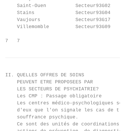
    Saint-Ouen          Secteur93G02       
    Stains              Secteur93G04       
    Vaujours            Secteur93G17       
    Villemomble         Secteur93G09       
7   7
II. QUELLES OFFRES DE SOINS

    PEUVENT ETRE PROPOSEES PAR

    LES SECTEURS DE PSYCHIATRIE?

    Les CMP : Passage obligatoire

    Les centres médico-psychologiques sont 
    d'eux que l'on signale les cas de troub
    souffrance psychique.

    Ce sont des unités de coordinations et 