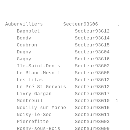
Aubervilliers       Secteur93G06       Auln
    Bagnolet            Secteur93G12       
    Bondy               Secteur93G14       
    Coubron             Secteur93G15       
    Dugny               Secteur93G04       
    Gagny               Secteur93G16       
    Ile-Saint-Denis     Secteur93G02       
    Le Blanc-Mesnil     Secteur93G08       
    Les Lilas           Secteur93G12       
    Le Pré St-Gervais   Secteur93G12       
    Livry-Gargan        Secteur93G17       
    Montreuil           Secteur93G10 -11   
    Neuilly-sur-Marne   Secteur93G16       
    Noisy-le-Sec        Secteur93G11       
    Pierrefitte         Secteur93G03       
    Rosny-sous-Bois     Secteur93G09       