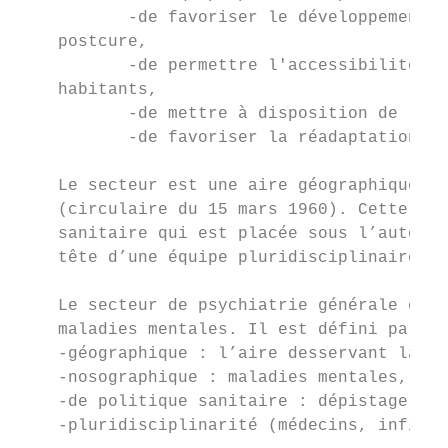
           -de favoriser le développement d
    postcure,

           -de permettre l'accessibilité de
    habitants,

           -de mettre à disposition de la p
           -de favoriser la réadaptation et
    Le secteur est une aire géographique co
    (circulaire du 15 mars 1960). Cette org
    sanitaire qui est placée sous l’autorit
    tête d’une équipe pluridisciplinaire.

    Le secteur de psychiatrie générale est 
    maladies mentales. Il est défini par 4 
    -géographique : l’aire desservant la po
    -nosographique : maladies mentales, alc
    -de politique sanitaire : dépistage pré
    -pluridisciplinarité (médecins, infirmi