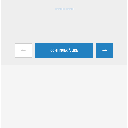
←
→
CONTINUER À LIRE