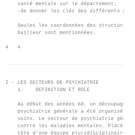
    santé mentale sur le département;

    -de donner les clés des différents mode
    Seules les coordonnées des structures p
    bailleur sont mentionnées.

4   4
I - LES SECTEURS DE PSYCHIATRIE

    1.    DEFINITION ET ROLE

    Au début des années 60, un découpage du
    psychiatrie générale a été organisé afi
    soins. Le secteur de psychiatrie généra
    contre les maladies mentales. Placé sou
    tête d'une équipe pluridisciplinaire, l