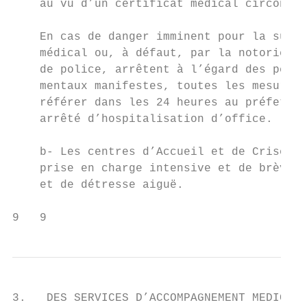
    au vu d’un certificat médical circonsta
    En cas de danger imminent pour la sûret
    médical ou, à défaut, par la notoriété 
    de police, arrêtent à l’égard des perso
    mentaux manifestes, toutes les mesures 
    référer dans les 24 heures au préfet, q
    arrêté d’hospitalisation d’office.

    b- Les centres d’Accueil et de Crises (
    prise en charge intensive et de brève d
    et de détresse aiguë.

9   9
3.   DES SERVICES D’ACCOMPAGNEMENT MEDICO-S