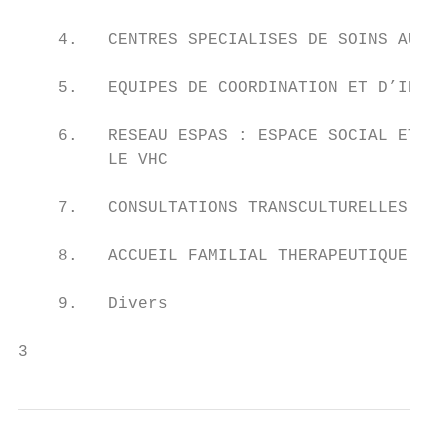
    4.   CENTRES SPECIALISES DE SOINS AUX T
    5.   EQUIPES DE COORDINATION ET D’INTER
    6.   RESEAU ESPAS : ESPACE SOCIAL ET PS
         LE VHC

    7.   CONSULTATIONS TRANSCULTURELLES ET 
    8.   ACCUEIL FAMILIAL THERAPEUTIQUE (AF
    9.   Divers

3