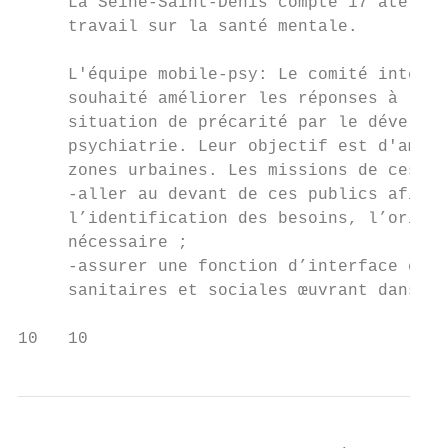
     La Seine-Saint-Denis compte 17 atelier
     travail sur la santé mentale.

     L'équipe mobile-psy: Le comité intermi
     souhaité améliorer les réponses à la s
     situation de précarité par le développ
     psychiatrie. Leur objectif est d'améli
     zones urbaines. Les missions de ces éq
     -aller au devant de ces publics afin d
     l’identification des besoins, l’orient
     nécessaire ;

     -assurer une fonction d’interface entr
     sanitaires et sociales œuvrant dans le
10   10