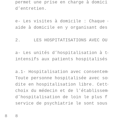
    permet une prise en charge à domicile, 
    d’entretien.

    e- Les visites à domicile : Chaque équi
    aide à domicile en y organisant des vis
    2.     LES HOSPITATISATIONS AVEC OU SAN
    a- Les unités d’hospitalisation à temps
    intensifs aux patients hospitalisés lib
    a.1- Hospitalisation avec consentement 
    Toute personne hospitalisée avec son co
    dite en hospitalisation libre. Cette ho
    choix du médecin et de l’établissement 
    d’hospitalisation de loin le plus fréqu
    service de psychiatrie le sont sous ce 
8   8