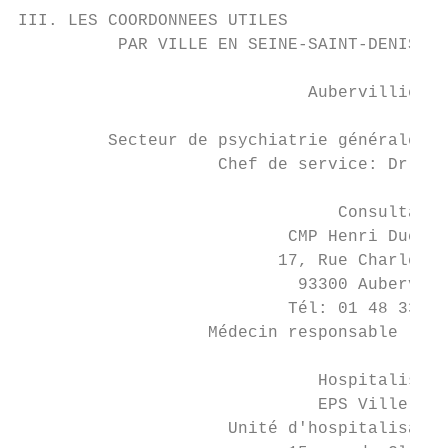
III. LES COORDONNEES UTILES

          PAR VILLE EN SEINE-SAINT-DENIS

                             Aubervilliers

         Secteur de psychiatrie générale: 9
                    Chef de service: Dr Fra
                                Consultatio
                           CMP Henri Duchên
                          17, Rue Charles T
                            93300 Aubervill
                           Tél: 01 48 33 57
                   Médecin responsable : Dr
                              Hospitalisati
                              EPS Ville-Evr
                     Unité d'hospitalisatio