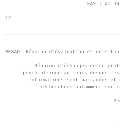
                            Fax : 01 48 39 
12
RESAD: Réunion d'évaluation et de situation
          Réunion d'échanges entre professi
      psychiatrique au cours desquelles des
        informations sont partagées et des 
            recherchées notamment sur le vo
                                     Membre
                                         -l
                                           
                                      -le s
                                       -le 