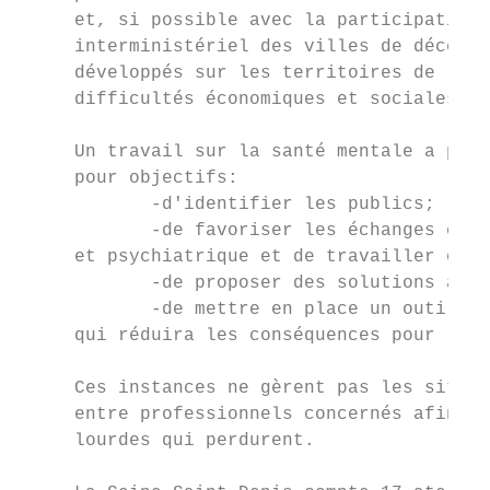
     et, si possible avec la participation 
     interministériel des villes de décembr
     développés sur les territoires de la p
     difficultés économiques et sociales.

     Un travail sur la santé mentale a parf
     pour objectifs:

            -d'identifier les publics;

            -de favoriser les échanges entr
     et psychiatrique et de travailler en p
            -de proposer des solutions à lo
            -de mettre en place un outil pr
     qui réduira les conséquences pour l'en
     Ces instances ne gèrent pas les situat
     entre professionnels concernés afin d’
     lourdes qui perdurent.
