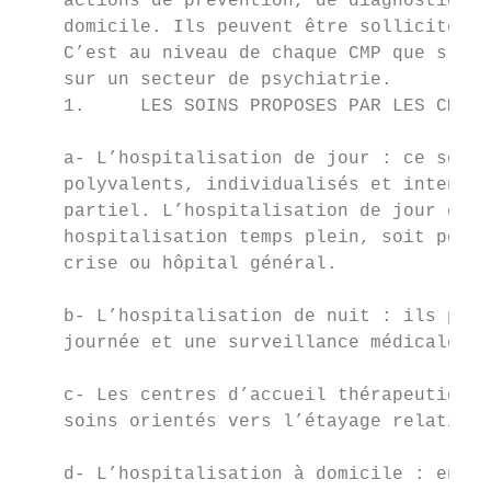
    actions de prévention, de diagnostic, d
    domicile. Ils peuvent être sollicités p
    C’est au niveau de chaque CMP que s’org
    sur un secteur de psychiatrie.

    1.     LES SOINS PROPOSES PAR LES CMP:

    a- L’hospitalisation de jour : ce sont 
    polyvalents, individualisés et intensif
    partiel. L’hospitalisation de jour est 
    hospitalisation temps plein, soit pour 
    crise ou hôpital général.

    b- L’hospitalisation de nuit : ils perm
    journée et une surveillance médicale de
    c- Les centres d’accueil thérapeutiques
    soins orientés vers l’étayage relationn
    d- L’hospitalisation à domicile : en fo