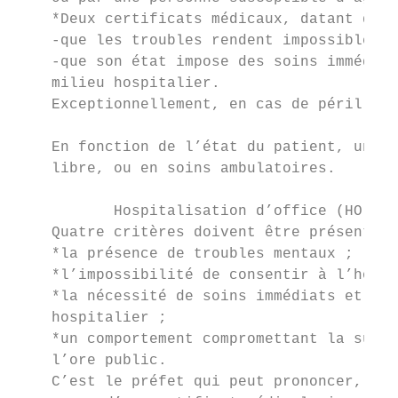
    *Deux certificats médicaux, datant de m
    -que les troubles rendent impossible le
    -que son état impose des soins immédiat
    milieu hospitalier.

    Exceptionnellement, en cas de péril imm
    En fonction de l’état du patient, une H
    libre, ou en soins ambulatoires.

           Hospitalisation d’office (HO)

    Quatre critères doivent être présents p
    *la présence de troubles mentaux ;

    *l’impossibilité de consentir à l’hospi
    *la nécessité de soins immédiats et d’u
    hospitalier ;

    *un comportement compromettant la sûret
    l’ore public.

    C’est le préfet qui peut prononcer, par