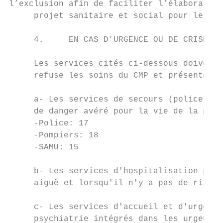
l’exclusion afin de faciliter l’élaboration
     projet sanitaire et social pour les pe
     4.     EN CAS D’URGENCE OU DE CRISE:

     Les services cités ci-dessous doivent 
     refuse les soins du CMP et présente un
     a- Les services de secours (police et 
     de danger avéré pour la vie de la pers
     -Police: 17

     -Pompiers: 18

     -SAMU: 15

     b- Les services d'hospitalisation psyc
     aiguë et lorsqu'il n'y a pas de risque
     c- Les services d'accueil et d'urgence
     psychiatrie intégrés dans les urgences