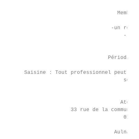
                                    Membres
                                        -un
                                  -un respo
                                      -le r
                                           
                                           
                                 Périodicit
      Saisine : Tout professionnel peut con
                                      soume
                                           
                                     Atelie
                     33 rue de la commune d
                                      01 48
                                   Aulnay-s