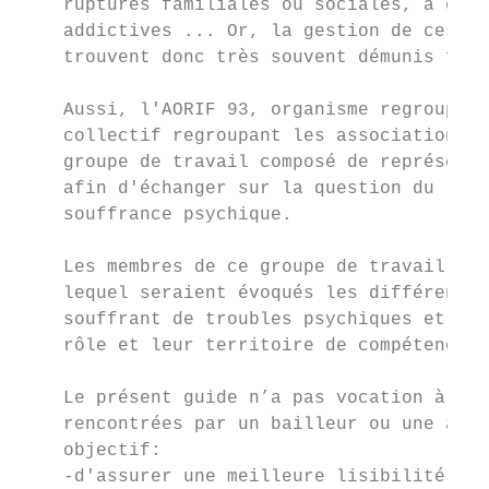
    ruptures familiales ou sociales, à des 
    addictives ... Or, la gestion de ces tr
    trouvent donc très souvent démunis face
    Aussi, l'AORIF 93, organisme regroupant
    collectif regroupant les associations d
    groupe de travail composé de représenta
    afin d'échanger sur la question du loge
    souffrance psychique.

    Les membres de ce groupe de travail ont
    lequel seraient évoqués les différents 
    souffrant de troubles psychiques et pré
    rôle et leur territoire de compétences.

    Le présent guide n’a pas vocation à tro
    rencontrées par un bailleur ou une asso
    objectif:

    -d'assurer une meilleure lisibilité des