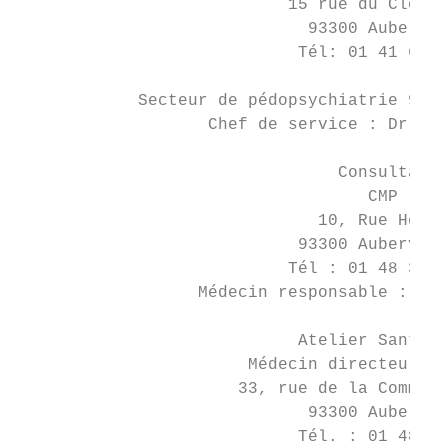
                           15 rue du Clos B
                             93300 Aubervil
                            Tél: 01 41 61 2
            Secteur de pédopsychiatrie 93I0
                   Chef de service : Dr Yve
                                Consultatio
                                   CMP

                              10, Rue Hémet

                            93300 Aubervill
                           Tél : 01 48 39 3
                  Médecin responsable : Dr 
                            Atelier Santé V
                       Médecin directeur : 
                      33, rue de la Commune
                             93300 Aubervil
                            Tél. : 01 48 39