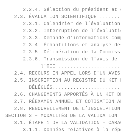
                                           
      2.2.4. Sélection du président et éval
   2.3. ÉVALUATION SCIENTIFIQUE ...........
      2.3.1. Calendrier de l’évaluation ...
      2.3.2. Interruption de l’évaluation .
      2.3.3. Demande d’informations complém
      2.3.4. Échantillons et analyse des éc
      2.3.5. Délibération de la Commission 
      2.3.6. Transmission de l’avis de la C
            l’OIE .........................
   2.4. RECOURS EN APPEL LORS D’UN AVIS DÉF
   2.5. INSCRIPTION AU REGISTRE DU KIT DE D
        DÉLÉGUÉS...........................
   2.6. CHANGEMENTS APPORTÉS À UN KIT DE DI
   2.7. RÉEXAMEN ANNUEL ET COTISATION ANNUE
   2.8. RENOUVELLEMENT DE L’INSCRIPTION AU 
SECTION 3 – MODALITÉS DE LA VALIDATION ....
   3.1. ÉTAPE 1 DE LA VALIDATION – CARACTÉR
      3.1.1. Données relatives à la répétab