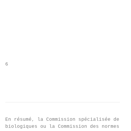
                                           
                                           
                                           
                                           
                                           
                                           
                                           
6                                          
                                           
                                           
                                           
En résumé, la Commission spécialisée de l’O
biologiques ou la Commission des normes san