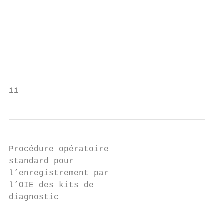
                                           
                                           
                                           
                                           
                                           
                                           
ii
Procédure opératoire

standard pour

l’enregistrement par

l’OIE des kits de

diagnostic

                                           