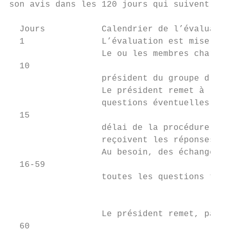
son avis dans les 120 jours qui suivent le 
  Jours           Calendrier de l’évaluatio
  1               L’évaluation est mise en 
                  Le ou les membres chargés
  10

                  président du groupe d’exa
                  Le président remet à l’OI
                  questions éventuelles adr
  15

                  délai de la procédure est
                  reçoivent les réponses du
                  Au besoin, des échanges o
  16-59

                  toutes les questions tech
                                           
                  Le président remet, par l
  60
