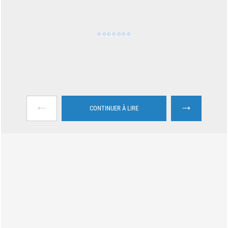
←
→
CONTINUER À LIRE