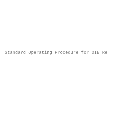
                                           
                                           
                                           
                                           
                                           
                                           
                                           
Standard Operating Procedure for OIE Regist
                                           
                                           
                                           
                                           
                                           
                                           
                                           
                                           