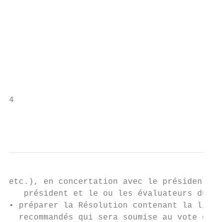
                                           
                                           
                                           
                                           
                                           
                                           
                                           
                                           
4

                                           
                                           
etc.), en concertation avec le président de
   président et le ou les évaluateurs du gr
• préparer la Résolution contenant la liste
  recommandés qui sera soumise au vote de l