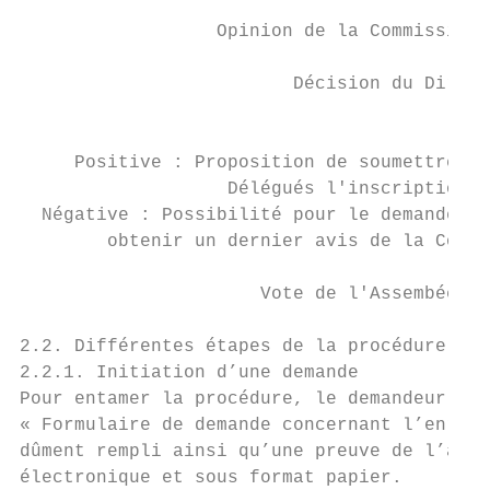
                  Opinion de la Commission 
                         Décision du Direct
                                           
     Positive : Proposition de soumettre au
                   Délégués l'inscription d
  Négative : Possibilité pour le demandeur 
        obtenir un dernier avis de la Commi
                      Vote de l'Assembée mo
2.2. Différentes étapes de la procédure

2.2.1. Initiation d’une demande

Pour entamer la procédure, le demandeur doi
« Formulaire de demande concernant l’enregi
dûment rempli ainsi qu’une preuve de l’acqu
électronique et sous format papier.
