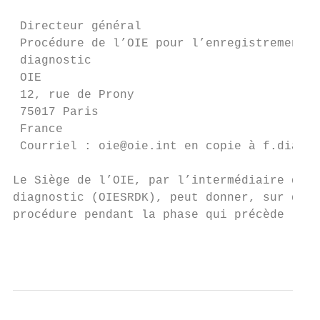
 Directeur général

 Procédure de l’OIE pour l’enregistrement d
 diagnostic

 OIE

 12, rue de Prony

 75017 Paris

 France

 Courriel : oie@oie.int en copie à f.diaz@o
Le Siège de l’OIE, par l’intermédiaire du S
diagnostic (OIESRDK), peut donner, sur dema
procédure pendant la phase qui précède le d
                                           