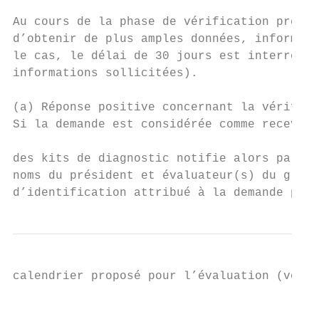
Au cours de la phase de vérification prélim
d’obtenir de plus amples données, informati
le cas, le délai de 30 jours est interrompu
informations sollicitées).

(a) Réponse positive concernant la vérifica
Si la demande est considérée comme recevabl
                                           
des kits de diagnostic notifie alors par éc
noms du président et évaluateur(s) du group
d’identification attribué à la demande par 
calendrier proposé pour l’évaluation (voir 
                                           