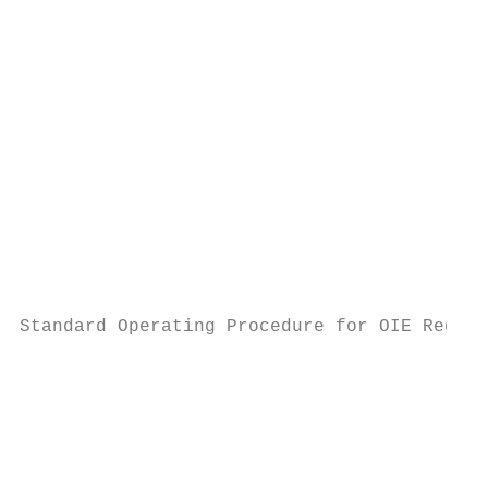
                                           
                                           
                                           
                                           
                                           
                                           
                                           
                                           
                                           
                                           
Standard Operating Procedure for OIE Regist
                                           
                                           
                                           
                                           
                                           