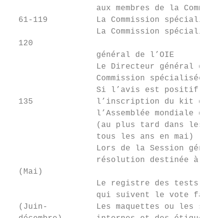
                  aux membres de la Commiss
  61-119          La Commission spécialisée
                  La Commission spécialisée
  120

                  général de l’OIE

                  Le Directeur général de l
                  Commission spécialisée (a
                  Si l’avis est positif, le
  135             l’inscription du kit de d
                  l’Assemblée mondiale des 
                  (au plus tard dans les 3 
                  tous les ans en mai)

                  Lors de la Session généra
                  résolution destinée à ins
  (Mai)

                  Le registre des tests de 
                  qui suivent le vote favor
  (Juin-          Les maquettes ou les spéc