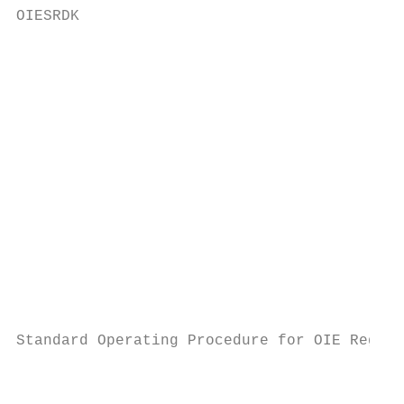
OIESRDK

                                           
                                           
                                           
                                           
                                           
                                           
                                           
                                           
                                           
                                           
                                           
                                           
                                           
Standard Operating Procedure for OIE Regist
                                           