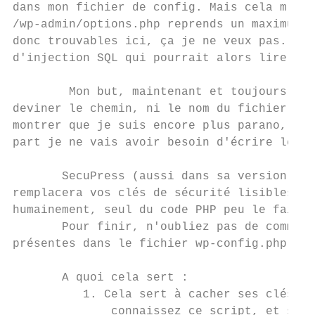
dans mon fichier de config. Mais cela m'a p
/wp-admin/options.php reprends un maximum d
donc trouvables ici, ça je ne veux pas. Et 
d'injection SQL qui pourrait alors lire mes
        Mon but, maintenant et toujours, es
deviner le chemin, ni le nom du fichier qui
montrer que je suis encore plus parano, mes
part je ne vais avoir besoin d'écrire le no
       SecuPress (aussi dans sa version gra
remplacera vos clés de sécurité lisibles da
humainement, seul du code PHP peu le faire,
       Pour finir, n'oubliez pas de comment
présentes dans le fichier ​wp-config.php​.

       A quoi cela sert :

          1. Cela sert à cacher ses clés de
              connaissez ce script, et s'il