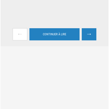
←
→
CONTINUER À LIRE