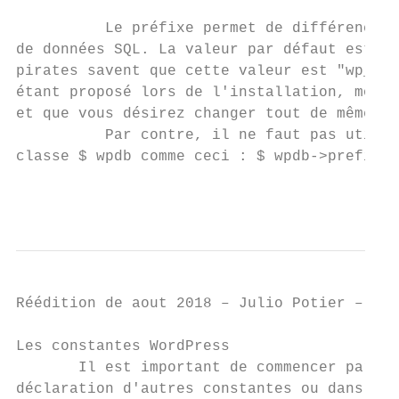
          Le préfixe permet de différencier
de données SQL. La valeur par défaut est à 
pirates savent que cette valeur est "wp_" e
étant proposé lors de l'installation, modif
et que vous désirez changer tout de même, S
          Par contre, il ne faut pas utilis
classe $​ wpdb​ comme ceci : $​ wpdb->prefix​.

                                           
Réédition de aout 2018 – Julio Potier – htt
Les constantes WordPress

       Il est important de commencer par ce
déclaration d'autres constantes ou dans l'a