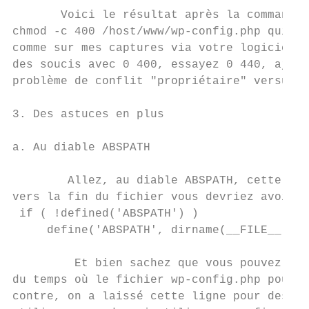
       Voici le résultat après la commande e
chmod -c 400 /host/www/wp-config.php qui pe
comme sur mes captures via votre logiciel d
des soucis avec 0​ 400​, essayez 0​ 440​, ajo
problème de conflit "propriétaire" versus "
3. Des astuces en plus

a. Au diable ABSPATH

        Allez, au diable ​ABSPATH​, cette co
vers la fin du fichier vous devriez avoir c
 if ( !​defined​(​'ABSPATH'​) )

     ​define​(​'ABSPATH'​, ​dirname​(__FILE__) . 
         Et bien sachez que vous pouvez sup
du temps où le fichier ​wp-config.php pouvai
contre, on a laissé cette ligne pour des ra