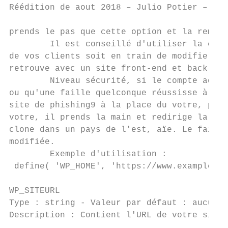
Réédition de aout 2018 – Julio Potier – htt
prends le pas que cette option et la rempla
        Il est conseillé d'utiliser la cons
de vos clients soit en train de modifier ces
retrouve avec un site front-end et back-end
        Niveau sécurité, si le compte admin
ou qu'une faille quelconque réussisse à mod
site de phishing​9 à la place du votre, pui
votre, il prends la main et redirige la pag
clone dans un pays de l'est, aïe. Le fait d
modifiée.

        Exemple d'utilisation :

 define​( ​'WP_HOME'​, ​'https://www.example.co
WP_SITEURL

Type ​: string - ​Valeur par défaut​ : ​aucune

Description ​: Contient l'URL de votre site 