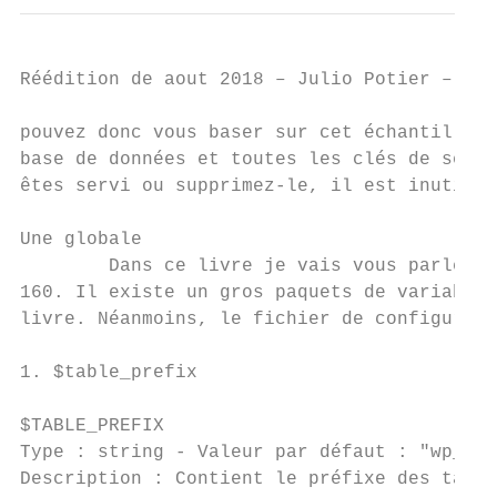
Réédition de aout 2018 – Julio Potier – htt
pouvez donc vous baser sur cet échantillon.
base de données et toutes les clés de sécurit
êtes servi ou supprimez-le, il est inutile 
Une globale

        Dans ce livre je vais vous parler d
160. Il existe un gros paquets de variables
livre. Néanmoins, le fichier de configurati
1. $table_prefix

$TABLE_PREFIX

Type :​ string - ​Valeur par défaut ​: "wp_"

Description ​: Contient le préfixe des table