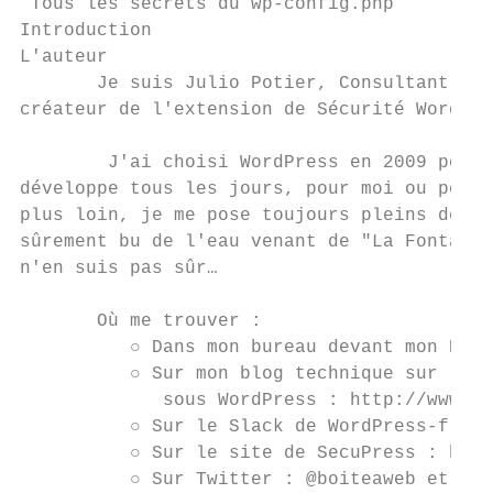
 Tous les secrets du wp-config.php

Introduction

L'auteur

       Je suis ​Julio Potier​, Consultant en
créateur de l'extension de Sécurité WordPress
        J'ai choisi WordPress en 2009 pour 
développe tous les jours, pour moi ou pour 
plus loin, je me pose toujours pleins de qu
sûrement bu de l'eau venant de "La Fontaine
n'en suis pas sûr…

       Où me trouver :

          ○ Dans mon bureau devant mon PC,

          ○ Sur mon blog technique sur lequ
             sous WordPress : ​http://www.bo
          ○ Sur le Slack de WordPress-fr : ​
          ○ Sur le site de SecuPress : ​http
          ○ Sur Twitter : ​@boiteaweb​ et ​@Se