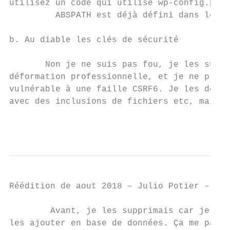
utilisez un code qui utilise ​wp-config.php​
         ABSPATH​ est déjà défini dans le fi
b. Au diable les clés de sécurité

       Non je ne suis pas fou, je les suppr
déformation professionnelle, et je ne préfè
vulnérable à une faille CSRF​6​. Je les dépl
avec des inclusions de fichiers etc, mais j
                                           
Réédition de aout 2018 – Julio Potier – htt
        Avant, je les supprimais car je sav
les ajouter en base de données. Ça me parai