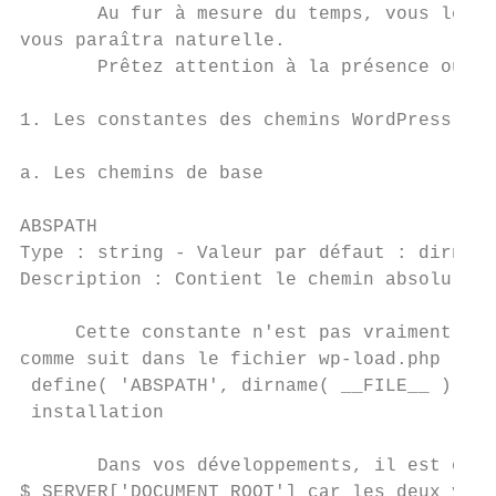
       Au fur à mesure du temps, vous les c
vous paraîtra naturelle.

       Prêtez attention à la présence ou no
1. Les constantes des chemins WordPress

a. Les chemins de base

ABSPATH

Type ​: string - ​Valeur par défaut​ : ​dirnam
Description​ : Contient le chemin absolu de 
     Cette constante n'est pas vraiment à d
comme suit dans le fichier ​wp-load.php​ :

 define​( ​'ABSPATH'​, ​dirname​( ​__FILE__ ​) . 
 installation

       Dans vos développements, il est oblig
$_SERVER['DOCUMENT_ROOT'] car les deux vale