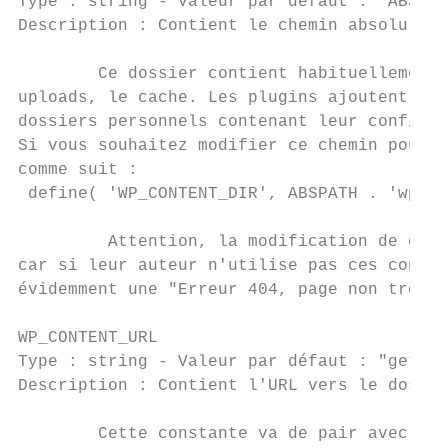
Type ​: string - ​Valeur par défaut​ : "​ABSPAT
Description ​: Contient le chemin absolu ver
        Ce dossier contient habituellement 
uploads, le cache. Les plugins ajoutent par
dossiers personnels contenant leur configur
Si vous souhaitez modifier ce chemin pour me
comme suit :

 define​( ​'WP_CONTENT_DIR'​, ABSPATH . ​'wp-co
         Attention, la modification de ce c
car si leur auteur n'utilise pas ces consta
évidemment une "​Erreur 404, page non trouvée
WP_CONTENT_URL

Type ​: string - ​Valeur par défaut​ : "​get_o
Description ​: Contient l'URL vers le dossie
        Cette constante va de pair avec ​WP