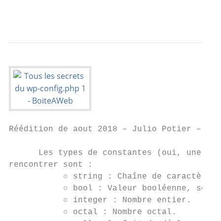
                                           
Réédition de aout 2018 – Julio Potier – htt
      Les types de constantes (oui, une con
rencontrer sont :

           ○ string : Chaîne de caractères 
           ○ bool : Valeur booléenne, soit 
           ○ integer : Nombre entier.

           ○ octal : Nombre octal.
