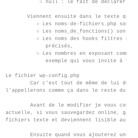
           ○ null : le fait de déclarer cet
       Viennent ensuite dans le texte quelq
          ○ Les ​noms-de-fichiers.php​ sont 
          ○ Les ​noms_de_fonctions()​ sont s
          ○ Les noms des hooks filtres et ac
             précisés,

          ○ Les nombres en exposant comme l
             exemple qui vous invite à visite
Le fichier wp-config.php

        Car c'est tout de même de lui dont 
l'appellerons comme ça dans le reste du liv
        Avant de le modifier je vous consei
actuelle, si vous sauvegardez online, garde
fichiers texte et deviennent lisible aux ye
        Ensuite quand vous ajouterez une co