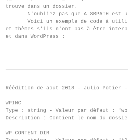
trouve dans un dossier.

       N'oubliez pas que A​ SBPATH​ est un c
       Voici un exemple de code à utiliser 
et thèmes s'ils n'ont pas à être interprété
et dans WordPress :

                                           
                                           
Réédition de aout 2018 – Julio Potier – htt
WPINC

Type ​: string - ​Valeur par défaut​ : "​wp-incl
Description ​: Contient le nom du dossier de
WP_CONTENT_DIR
