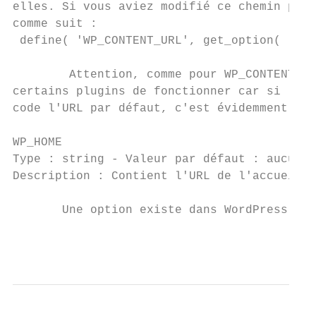
elles. Si vous aviez modifié ce chemin pour
comme suit :

 define​( ​'WP_CONTENT_URL'​, get_option( ​'sit
        Attention, comme pour ​WP_CONTENT_D
certains plugins de fonctionner car si leur
code l'URL par défaut, c'est évidemment une 
WP_HOME

Type ​: string - ​Valeur par défaut​ : ​aucune

Description ​: Contient l'URL de l'accueil d
       Une option existe dans WordPress, c'
                                           