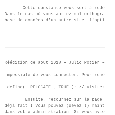
       Cette constante vous sert à redéfini
Dans le cas où vous auriez mal orthographié
base de données d'un autre site, l'option "
                                           
Réédition de aout 2018 – Julio Potier – htt
impossible de vous connecter. Pour remédier
                                           
 define(​ ​'RELOCATE'​, ​TRUE ​); ​// visitez l
        Ensuite, retournez sur la page de co
déjà fait ! Vous pouvez (devez !) maintenan
dans votre administration. Si vous aviez au