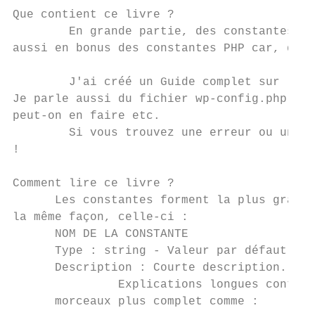
Que contient ce livre ?

        En grande partie, des constantes, u
aussi en bonus des constantes PHP car, que 
                                           
        J'ai créé un ​Guide complet sur les 
Je parle aussi du fichier ​wp-config.php lu
peut-on en faire etc.

        Si vous trouvez une erreur ou un oub
!

Comment lire ce livre ?

      Les constantes forment la plus grande
la même façon, celle-ci :

      NOM DE LA CONSTANTE

      Type ​: string - ​Valeur par défaut ​: "
      Description ​: Courte description.

               Explications longues contena
      morceaux plus complet comme :
