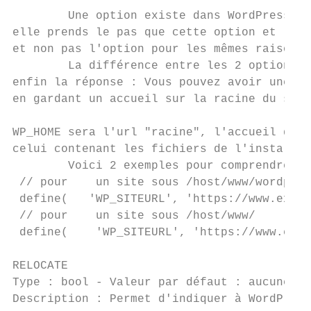
        Une option existe dans WordPress, c
elle prends le pas que cette option et la r
et non pas l'option pour les mêmes raisons qu
        La différence entre les 2 options e
enfin la réponse : Vous pouvez avoir une in
en gardant un accueil sur la racine du site
                                           
WP_HOME sera l'url "racine", l'accueil des 
celui contenant les fichiers de l'installat
        Voici 2 exemples pour comprendre :

 // pour    un site sous /host/www/wordpres
 define​(   ​'WP_SITEURL'​, ​'https://www.examp
 // pour    un site sous /host/www/

 define(​    ​'WP_SITEURL'​, ​'https://www.exam
RELOCATE

Type ​: bool - ​Valeur par défaut​ : aucune

Description ​: Permet d'indiquer à WordPres