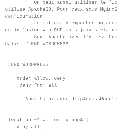
          On peut aussi utiliser le fichier 
utilise Apache​23​. Pour ceux sous Nginx​22​ 
configuration.

          Le but est d'empêcher un accès di
en inclusion via PHP mais jamais via une UR
          Sous Apache avec l'Access Control​
balise #​ END WORDPRESS​:

                                           
                                           
 #END WORDPRESS

    ​order ​allow, deny

     ​deny ​from ​all

       Sous Nginx avec HttpAccessModule​2​ a
                                           
                                           
 location ​~* ​wp-config.php$​ {

    ​deny ​all​;
