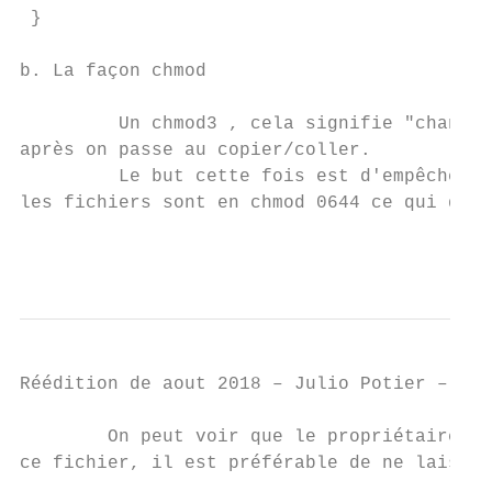
 }

b. La façon chmod

         Un chmod​3 , cela signifie "change
après on passe au copier/coller.

         Le but cette fois est d'empêcher l
les fichiers sont en chmod 0644 ce qui donn
                                           
Réédition de aout 2018 – Julio Potier – htt
        On peut voir que le propriétaire, l
ce fichier, il est préférable de ne laisser