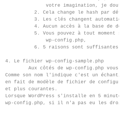
              votre imagination, je doute q
          2. Cela change le hash par défaut 
          3. Les clés changent automatiquem
          4. Aucun accès à la base de donné
          5. Vous pouvez à tout moment supp
              wp-config.php,​

          6. 5 raisons sont suffisantes, no
4. Le fichier wp-config-sample.php

        Aux côtés de ​wp-config.php vous aur
Comme son nom l'indique c'est un échantillo
en fait de modèle de fichier de configurati
et plus courantes.

Lorsque WordPress s'installe en 5 minutes p
wp-config.php,​ si il n'a pas eu les droits
                                           