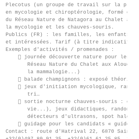
Plecotus (un groupe de travail sur la prote
en mycologie et chiroptérologie, formé en o
du Réseau Nature de Natagora au Chalet aux 
la mycologie et les chauves-souris.

Publics (FR) : les familles, les enfants et
et intéressées. Tarif (à titre indicatif) :
Exemples d'activités / promenades :

     journée découverte nature pour les en
       Réseau Nature du Chalet aux Alouette
       la mammalogie...)

     balade champignons : exposé théorique
     jeux d'initiation mycologique, randon
       tri…

     sortie nocturne chauves-souris : expo
       vie...), jeux didactiques, randonnée
       détecteurs d'ultrasons, spot halogèn
     guidage pour les candidats « guide en
Contact : route d'Hatrival 22, 6870 Saint-H