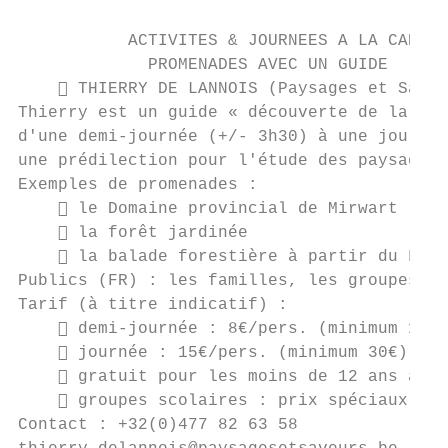
           ACTIVITES & JOURNEES A LA CARTE

             PROMENADES AVEC UN GUIDE

     THIERRY DE LANNOIS (Paysages et Saveu
Thierry est un guide « découverte de la nat
d'une demi-journée (+/- 3h30) à une journée
une prédilection pour l'étude des paysages 
Exemples de promenades :

     le Domaine provincial de Mirwart (la 
     la forêt jardinée

     la balade forestière à partir du Four
Publics (FR) : les familles, les groupes d'
Tarif (à titre indicatif) :

     demi-journée : 8€/pers. (minimum 16€)
     journée : 15€/pers. (minimum 30€) ;

     gratuit pour les moins de 12 ans acco
     groupes scolaires : prix spéciaux (su
Contact : +32(0)477 82 63 58
