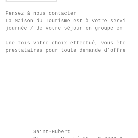
Pensez à nous contacter !

La Maison du Tourisme est à votre service p
journée / de votre séjour en groupe en Forê
Une fois votre choix effectué, vous êtes in
prestataires pour toute demande d’offre et 
                                           
                                           
                                           
                                           
                                           
                                           
         Saint-Hubert
