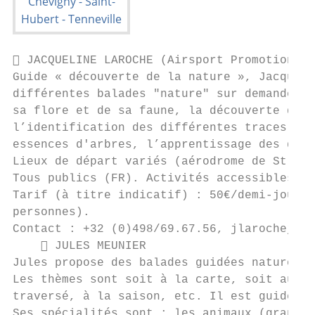
 JACQUELINE LAROCHE (Airsport Promotion as
Guide « découverte de la nature », Jacqueli
différentes balades "nature" sur demande. S
sa flore et de sa faune, la découverte des 
l’identification des différentes traces et 
essences d'arbres, l’apprentissage des diff
Lieux de départ variés (aérodrome de St-Hub
Tous publics (FR). Activités accessibles au
Tarif (à titre indicatif) : 50€/demi-journé
personnes).

Contact : +32 (0)498/69.67.56, jlarochej@ya
     JULES MEUNIER

Jules propose des balades guidées nature de
Les thèmes sont soit à la carte, soit au ch
traversé, à la saison, etc. Il est guide to
Ses spécialités sont : les animaux (grands 