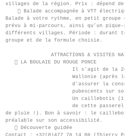
villages de la région. Prix : dépend de la 
     Balade accompagnée à VTT électrique

Balade à votre rythme, en petit groupe et s
prévu à mi-parcours, ainsi qu’un pique-niqu
différents villages. Période : durant tout 
groupe et de la formule choisie.

               ATTRACTIONS & VISITES NATURE

    LA BOULAIE DU ROUGE PONCE

                      Il s’agit de la 2e pl
                      Wallonie (après les H
                      d’assurer la conserva
                      pubescents sur sol to
                      Un caillebotis (1 km)
                      de cette passerelle e
de pluie !). Bon à savoir : le caillebotis 
préalable sur son accessibilité.

    Découverte guidée

Contact : +32(0)477 78 14 08 (Thierry Petit