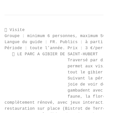
                                           
 Visite

Groupe : minimum 6 personnes, maximum 50 pe
Langue du guide : FR. Publics : à partir de
Période : toute l’année. Prix : 3 €/pers. G
    LE PARC A GIBIER DE SAINT-HUBERT

                         Traversé par diver
                         permet aux visiteu
                         tout le gibier de 
                         Suivant la période
                         joie de voir des m
                         gambadent avec leu
                         faune, la flore et
complètement rénové, avec jeux interactifs,
restauration sur place (Bistrot de Terroir 