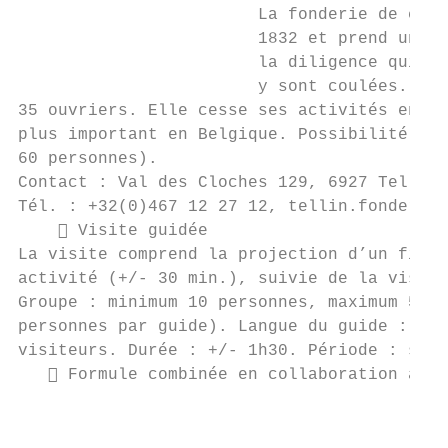
                        La fonderie de cloc
                        1832 et prend un es
                        la diligence qui jo
                        y sont coulées. Dan
35 ouvriers. Elle cesse ses activités en 19
plus important en Belgique. Possibilité de 
60 personnes).

Contact : Val des Cloches 129, 6927 Tellin

Tél. : +32(0)467 12 27 12, tellin.fonderie@
     Visite guidée

La visite comprend la projection d’un film 
activité (+/- 30 min.), suivie de la visite
Groupe : minimum 10 personnes, maximum 55 p
personnes par guide). Langue du guide : FR/
visiteurs. Durée : +/- 1h30. Période : sur 
    Formule combinée en collaboration avec
                                           