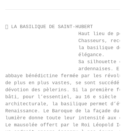
 LA BASILIQUE DE SAINT-HUBERT

                         Haut lieu de pèler
                         Chasseurs, reconnu
                         la basilique de Sa
                         élégance.

                         Sa silhouette émer
                         ardennaises. Elle 
abbaye bénédictine fermée par les révolutio
de plus en plus vastes, se sont succédé pou
dévotion des pèlerins. Si la première fonda
bâti, pour l’essentiel, au 16 e siècle (152
architecturale, la basilique permet d’évoqu
Renaissance. Le Baroque de la façade du déb
lumière donne toute leur intensité aux coul
Le mausolée offert par le Roi Léopold Ier n