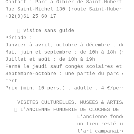
Contact : Parc à Gibier de Saint-Hubert

Rue Saint-Michel 130 (route Saint-Hubert / 
+32(0)61 25 68 17

     Visite sans guide

Période :

Janvier à avril, octobre à décembre : de 10
Mai, juin et septembre : de 10h à 18h (sema
Juillet et août : de 10h à 19h

Fermé le jeudi sauf congés scolaires et fér
Septembre-octobre : une partie du parc est 
cerf

Prix (min. 10 pers.) : adulte : 4 €/pers., 
    VISITES CULTURELLES, MUSEES & ARTISANAT

    L'ANCIENNE FONDERIE DE CLOCHES DE TELL
                        L'ancienne fonderie
                        un lieu resté intac
                        l'art campanaire et