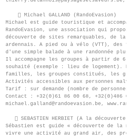
thierry.delannois@paysagesetsaveurs.be, www
     Michael GALLAND (RandoEvasion)

Michael est guide touristique et accompagna
RandoEvasion, une association qui propose d
découverte de sites remarquables, de la fau
ardennais. A pied ou à vélo (VTT), des form
d'une simple balade à une randonnée plus sp
Il accompagne les groupes à partir de 6 per
souhaité (exemple : lieu de logement). Publ
familles, les groupes constitués, les group
Activités accessibles aux personnes malvoya
Tarif : sur demande (nombre de personnes, d
Contact : +32(0)61 86 00 68, +32(0)486 09 3
michael.galland@randoevasion.be, www.randoe
    SEBASTIEN HERBIET (A la découverte de 
Sébastien est guide « découverte de la natu
vivre une activité au grand air, des progra