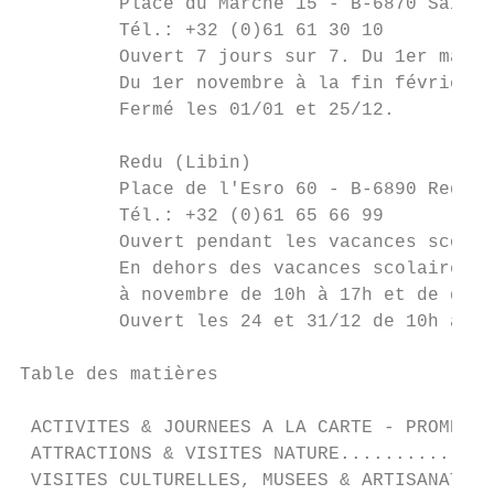
         Place du Marché 15 - B-6870 Saint-
         Tél.: +32 (0)61 61 30 10

         Ouvert 7 jours sur 7. Du 1er mars 
         Du 1er novembre à la fin février: 
         Fermé les 01/01 et 25/12.

         Redu (Libin)

         Place de l'Esro 60 - B-6890 Redu (
         Tél.: +32 (0)61 65 66 99

         Ouvert pendant les vacances scolai
         En dehors des vacances scolaires: 
         à novembre de 10h à 17h et de déce
         Ouvert les 24 et 31/12 de 10h à 14
Table des matières

 ACTIVITES & JOURNEES A LA CARTE - PROMENAD
 ATTRACTIONS & VISITES NATURE..............
 VISITES CULTURELLES, MUSEES & ARTISANAT ..