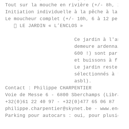
Tout sur la mouche en rivière (+/- 8h, 2 à 
Initiation individuelle à la pêche à la mou
Le moucheur complet (+/- 10h, 6 à 12 pers.,
    LE JARDIN « L’ENCLOS »

                        Ce jardin à l'angla
                        demeure ardennaise 
                        600 !) sont partout
                        et buissons à fleur
                        Le jardin reste fle
                        sélectionnés à trav
                        asbl).

Contact : Philippe CHARPENTIER

Voie de Messe 6 - 6800 Sberchamps (Libramon
+32(0)61 22 40 97 - +32(0)477 65 06 87

philippe.charpentier@skynet.be - www.enclos
Parking pour autocars : oui, pour plusieurs