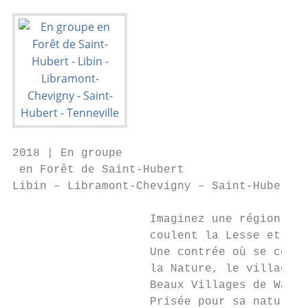
2018 | En groupe

 en Forêt de Saint-Hubert

Libin – Libramont-Chevigny – Saint-Hubert -
                    Imaginez une région où 
                    coulent la Lesse et l’O
                    Une contrée où se côtoi
                    la Nature, le village d
                    Beaux Villages de Wallo
                    Prisée pour sa nature, 