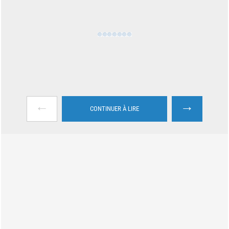
←
→
CONTINUER À LIRE