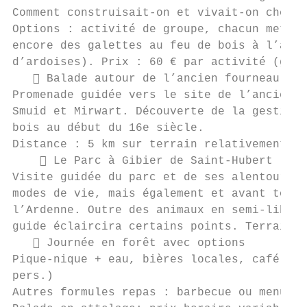
Comment construisait-on et vivait-on chez n
Options : activité de groupe, chacun mettan
encore des galettes au feu de bois à l’anci
d’ardoises). Prix : 60 € par activité (grou
    Balade autour de l’ancien fourneau de 
Promenade guidée vers le site de l’ancien h
Smuid et Mirwart. Découverte de la gestion 
bois au début du 16e siècle.

Distance : 5 km sur terrain relativement pl
     Le Parc à Gibier de Saint-Hubert

Visite guidée du parc et de ses alentours à
modes de vie, mais également et avant tout,
l’Ardenne. Outre des animaux en semi-libert
guide éclaircira certains points. Terrain v
    Journée en forêt avec options

Pique-nique + eau, bières locales, café et 
pers.)

Autres formules repas : barbecue ou menu ga