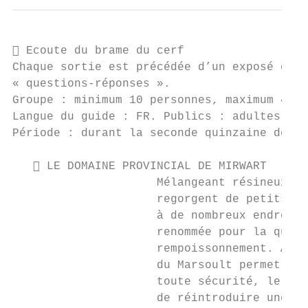
 Ecoute du brame du cerf

Chaque sortie est précédée d’un exposé en s
« questions-réponses ».

Groupe : minimum 10 personnes, maximum 40 p
Langue du guide : FR. Publics : adultes. Du
Période : durant la seconde quinzaine de se
    LE DOMAINE PROVINCIAL DE MIRWART

                     Mélangeant résineux et
                     regorgent de petits tr
                     à de nombreux endroits
                     renommée pour la quali
                     rempoissonnement. À de
                     du Marsoult permet de 
                     toute sécurité, le mon
                     de réintroduire une es