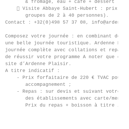
       & fromage, eau + café + dessert (tou
     Visite Abbaye Saint-Hubert : prix for
       groupes de 2 à 40 personnes).

Contact : +32(0)498 57 37 08, info@ardennep
Composez votre journée : en combinant deux 
une belle journée touristique. Ardenne Plai
journée complète avec collations et repas, 
de réussir votre programme A noter que d’au
site d’Ardenne Plaisir.

A titre indicatif :

    - Prix forfaitaire de 220 € TVAC pour l
       accompagnement ;

    - Repas : sur devis et suivant votre ch
       des établissements avec carte/menus 
       Prix du repas + boisson à titre indi
                                           