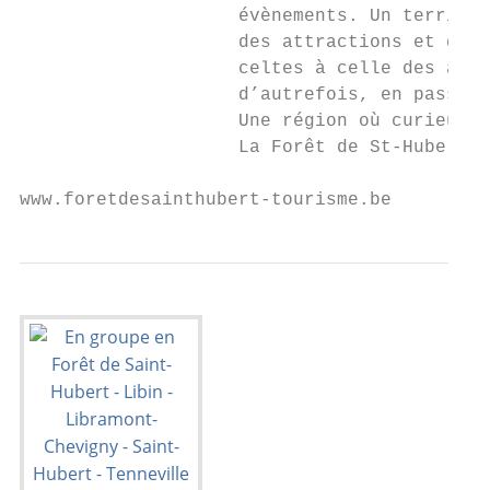
                    évènements. Un territoi
                    des attractions et des 
                    celtes à celle des astr
                    d’autrefois, en passant
                    Une région où curieux, 
                    La Forêt de St-Hubert v
www.foretdesainthubert-tourisme.be