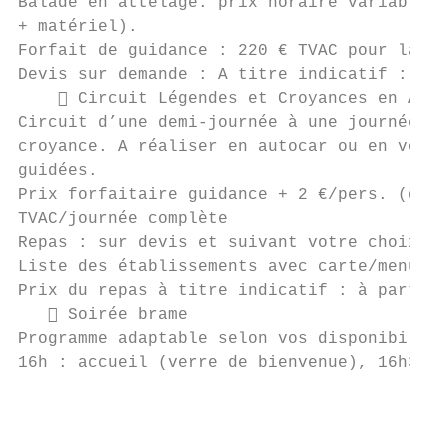
Balade en attelage: prix horaire variable s
+ matériel).

Forfait de guidance : 220 € TVAC pour la jo
Devis sur demande : A titre indicatif : de 
     Circuit Légendes et Croyances en Arde
Circuit d’une demi-journée à une journée co
croyance. A réaliser en autocar ou en voitu
guidées.

Prix forfaitaire guidance + 2 €/pers. (droi
TVAC/journée complète

Repas : sur devis et suivant votre choix pa
Liste des établissements avec carte/menus d
Prix du repas à titre indicatif : à partir 
    Soirée brame

Programme adaptable selon vos disponibilité
16h : accueil (verre de bienvenue), 16h30 :
                                           