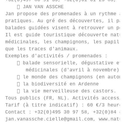
+32(0)497 80 91 35, +32(0)61 61 25 85, tony
     JAN VAN ASSCHE

Jan propose des promenades à un rythme agré
pratiques. Au gré des découvertes, il parta
balades guidées visent à retrouver un peu p
Il est guide touristique découverte nature.
médicinales, les champignons, les papillons
que les traces d'animaux.

Exemples d'activités / promenades :

     balade sensorielle, dégustative et in
       médicinales (d'avril à novembre)

     le monde des champignons (en automne)

     la biodiversité en Ardenne

     la vie merveilleuse des castors.

Tous publics (FR, NL). Activités accessible
Tarif (à titre indicatif) : 60 €/3 heures

Contact : +32(0)495 30 97 58, +32(0)84 45 7
jan.vanassche.cielle@gmail.com, www.natuuro