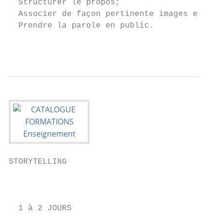
  Structurer le propos;

  Associer de façon pertinente images et mo
  Prendre la parole en public.

                                           
STORYTELLING

                                           
                                           
  1 à 2 JOURS                              