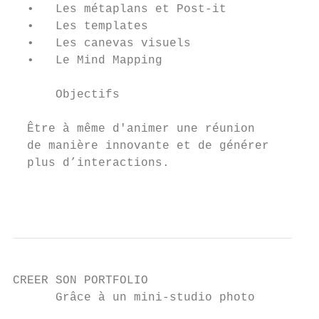
  •   Les métaplans et Post-it

  •   Les templates

  •   Les canevas visuels

  •   Le Mind Mapping

      Objectifs

  Être à même d'animer une réunion

  de manière innovante et de générer

  plus d’interactions.

                                           
CREER SON PORTFOLIO

      Grâce à un mini-studio photo
