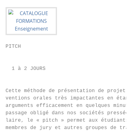
PITCH

                                           
  1 à 2 JOURS                              
                                           
Cette méthode de présentation de projet ou 
ventions orales très impactantes en étant t
arguments efficacement en quelques minutes,
passage obligé dans nos sociétés pressées o
laire, le « pitch » permet aux étudiants de
membres de jury et autres groupes de travai