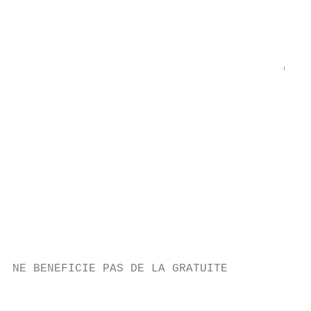
                                        ple
                                           
                                        3èm
                                           
                                       degr
                                           
                                         ar
                                        pro
                                        (tr
                                        qua
                                           
                                           
                                           
                                           
                                           
                                           
NE BENEFICIE PAS DE LA GRATUITE

                                           