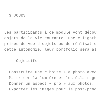
                                           
                                           
  3 JOURS

                                           
Les participants à ce module vont découvrir
objets de la vie courante, une « lightbox »
prises de vue d’objets ou de réalisations d
cette autonomie, leur portfolio sera alimen
     Objectifs

  Construire une « boite » à photo avec les
  Maitriser la lumière et les éclairages;

  Donner un aspect « pro » aux photos;

  Exporter les images pour la post-producti
                                           