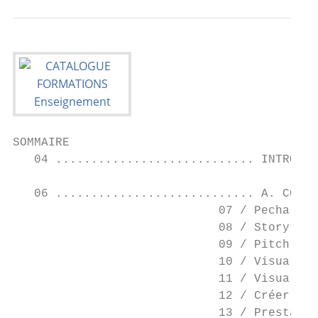
SOMMAIRE

   04 ............................ INTRODUC
   06 ............................ A. COMMU
                             07 / Pecha Kuc
                             08 / Storytell
                             09 / Pitch

                             10 / Visual Th
                             11 / Visual Th
                             12 / Créer son
                             13 / Prestatio