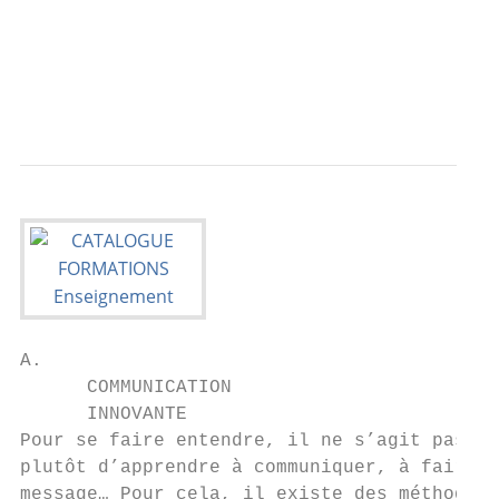
                                           
                                           
                                           
A.

      COMMUNICATION

      INNOVANTE

Pour se faire entendre, il ne s’agit pas d’
plutôt d’apprendre à communiquer, à faire p
message… Pour cela, il existe des méthodes,