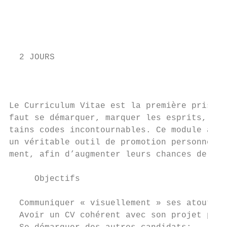
                                           
                                           
                                           
                                           
  2 JOURS

                                           
                                           
                                           
Le Curriculum Vitae est la première prise d
faut se démarquer, marquer les esprits, fai
tains codes incontournables. Ce module aide
un véritable outil de promotion personnelle
ment, afin d’augmenter leurs chances de déc
     Objectifs

  Communiquer « visuellement » ses atouts;

  Avoir un CV cohérent avec son projet prof