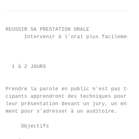
REUSSIR SA PRESTATION ORALE

      Intervenir à l’oral plus facilement

                                           
                                           
  1 à 2 JOURS

                                           
Prendre la parole en public n’est pas toujo
cipants apprendront des techniques pour sur
leur présentation devant un jury, un entret
ment pour s’adresser à un auditoire.

     Objectifs
