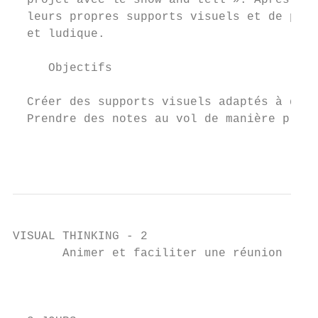
  projet avec le show and tell ». Après tro
  leurs propres supports visuels et de pren
  et ludique.

     Objectifs

  Créer des supports visuels adaptés à diff
  Prendre des notes au vol de manière plus 
                                           
VISUAL THINKING - 2

       Animer et faciliter une réunion

                                           
                                           