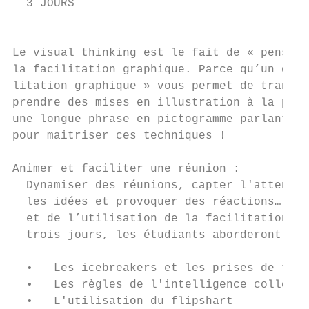
  3 JOURS

                                           
Le visual thinking est le fait de « penser 
la facilitation graphique. Parce qu’un dess
litation graphique » vous permet de transcr
prendre des mises en illustration à la port
une longue phrase en pictogramme parlant et
pour maitriser ces techniques !

Animer et faciliter une réunion :

  Dynamiser des réunions, capter l'attentio
  les idées et provoquer des réactions… Ce 
  et de l’utilisation de la facilitation gr
  trois jours, les étudiants aborderont:

  •   Les icebreakers et les prises de temp
  •   Les règles de l'intelligence collecti
  •   L'utilisation du flipshart
