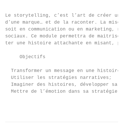
                                           
Le storytelling, c’est l’art de créer une h
d’une marque… et de la raconter. La mise en
soit en communication ou en marketing, nota
sociaux. Ce module permettra de maitriser l
ter une histoire attachante en misant, par 
     Objectifs

  Transformer un message en une histoire qu
  Utiliser les stratégies narratives;

  Imaginer des histoires, développer sa cré
  Mettre de l’émotion dans sa stratégie de 
                                           