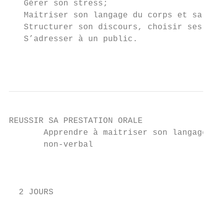
   Gérer son stress;

   Maitriser son langage du corps et sa com
   Structurer son discours, choisir ses mot
   S’adresser à un public.

                                           
REUSSIR SA PRESTATION ORALE

       Apprendre à maitriser son langage

       non-verbal

                                           
                                           
  2 JOURS

                                           