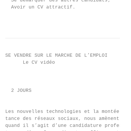
  Se démarquer des autres candidats;

  Avoir un CV attractif.

                                           
SE VENDRE SUR LE MARCHE DE L’EMPLOI

      Le CV vidéo

                                           
                                           
  2 JOURS                                  
                                           
Les nouvelles technologies et la montée en 
tance des réseaux sociaux, nous amènent à r
quand il s’agit d’une candidature professio