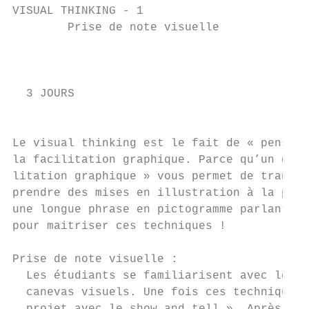
VISUAL THINKING - 1

        Prise de note visuelle

                                           
                                           
  3 JOURS

                                           
Le visual thinking est le fait de « penser 
la facilitation graphique. Parce qu’un dess
litation graphique » vous permet de transcr
prendre des mises en illustration à la port
une longue phrase en pictogramme parlant et
pour maitriser ces techniques !

Prise de note visuelle :

  Les étudiants se familiarisent avec les b
  canevas visuels. Une fois ces techniques 