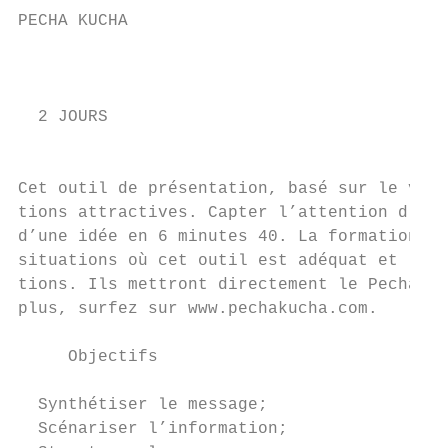
PECHA KUCHA

                                           
                                           
  2 JOURS

                                           
Cet outil de présentation, basé sur le visu
tions attractives. Capter l’attention d’un 
d’une idée en 6 minutes 40. La formation pr
situations où cet outil est adéquat et leur
tions. Ils mettront directement le Pecha Ku
plus, surfez sur www.pechakucha.com.

     Objectifs

  Synthétiser le message;

  Scénariser l’information;
