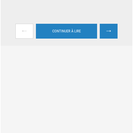
←
→
CONTINUER À LIRE