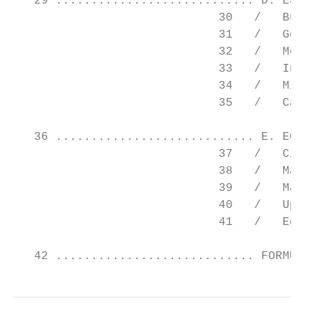
   29 ............................ D. ESPRI
                             30   /   Busin
                             31   /   Gesti
                             32   /   Métho
                             33   /   Initi
                             34   /   Mini-
                             35   /   Calcu
   36 ............................ E. ECO-D
                             37   /   Circu
                             38   /   Matér
                             39   /   Matér
                             40   /   Upcyc
                             41   /   Econo
   42 ............................ FORMULAI