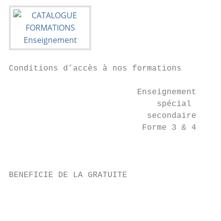
Conditions d’accès à nos formations

                          Enseignement

                              spécial

                            secondaire     
                           Forme 3 & 4     
                                           
                                           
                                           
BENEFICIE DE LA GRATUITE

                                        Sec
                                           