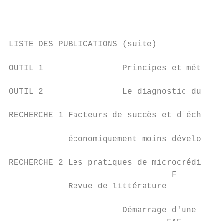
LISTE DES PUBLICATIONS (suite)

                                           
OUTIL 1                Principes et méthodo
                                           
OUTIL 2                Le diagnostic du par
RECHERCHE 1 Facteurs de succès et d'échec d
                                           
            économiquement moins développés

RECHERCHE 2 Les pratiques de microcrédit da
                                 F

            Revue de littérature

                       Démarrage d'une coop