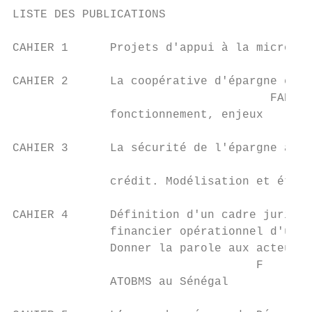
LISTE DES PUBLICATIONS

                                           
CAHIER 1      Projets d'appui à la micro et
CAHIER 2      La coopérative d'épargne et d
                                     FAE

              fonctionnement, enjeux

CAHIER 3      La sécurité de l'épargne à la
                                           
              crédit. Modélisation et étude
CAHIER 4      Définition d'un cadre juridiq
              financier opérationnel d'un r
              Donner la parole aux acteurs.
                                   F

              ATOBMS au Sénégal
