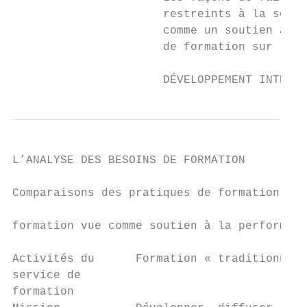
                      restreints à la seule
                      comme un soutien à la
                      de formation sur les 
                      DÉVELOPPEMENT INTERNA
L’ANALYSE DES BESOINS DE FORMATION         
Comparaisons des pratiques de formation « t
                                           
formation vue comme soutien à la performanc
Activités du      Formation « traditionnell
service de                                 
formation
