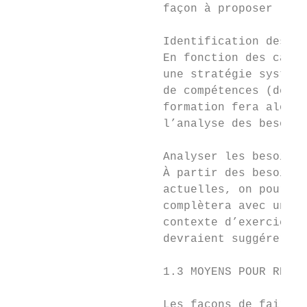
                      façon à proposer les 
                      Identification des so
                      En fonction des cause
                      une stratégie systémi
                      de compétences (de co
                      formation fera alors 
                      l’analyse des besoins
                      Analyser les besoins 
                      À partir des besoins 
                      actuelles, on pourra 
                      complètera avec une d
                      contexte d’exercice d
                      devraient suggérer de
                      1.3 MOYENS POUR RENDR
                      Les façons de faire a