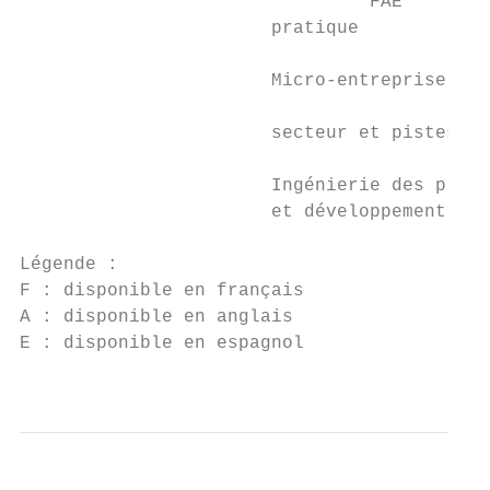
                                FAE

                       pratique

                       Micro-entreprise en 
                                           
                       secteur et pistes po
                       Ingénierie des proje
                       et développement ins
Légende :

F : disponible en français

A : disponible en anglais

E : disponible en espagnol

                                           