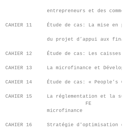
                                           
              entrepreneurs et des commerça
CAHIER 11     Étude de cas: La mise en plac
                                           
              du projet d’appui aux finance
                                           
CAHIER 12     Étude de cas: Les caisses sol
                                           
CAHIER 13     La microfinance et Développem
                                           
CAHIER 14     Étude de cas: « People’s Cred
CAHIER 15     La réglementation et la surve
                           FE

              microfinance

                                           
CAHIER 16     Stratégie d'optimisation de t