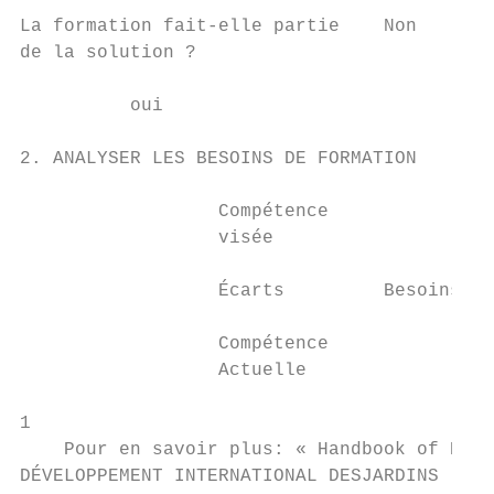
La formation fait-elle partie    Non       
de la solution ?                           
          oui

2. ANALYSER LES BESOINS DE FORMATION

                  Compétence

                  visée

                  Écarts         Besoins de
                  Compétence               
                  Actuelle

1

    Pour en savoir plus: « Handbook of Huma
DÉVELOPPEMENT INTERNATIONAL DESJARDINS