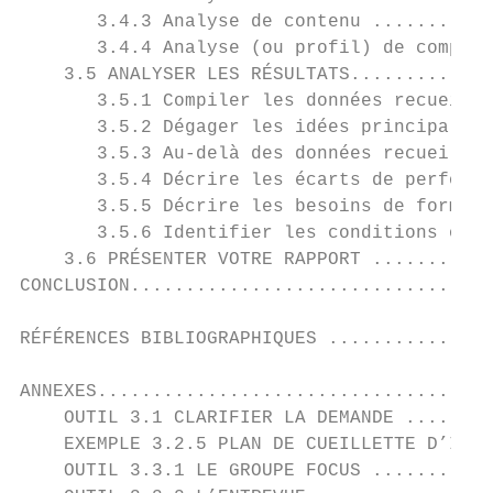
       3.4.3 Analyse de contenu ...........
       3.4.4 Analyse (ou profil) de compéte
    3.5 ANALYSER LES RÉSULTATS.............
       3.5.1 Compiler les données recueilli
       3.5.2 Dégager les idées principales 
       3.5.3 Au-delà des données recueillie
       3.5.4 Décrire les écarts de performa
       3.5.5 Décrire les besoins de formati
       3.5.6 Identifier les conditions opti
    3.6 PRÉSENTER VOTRE RAPPORT ...........
CONCLUSION.................................
RÉFÉRENCES BIBLIOGRAPHIQUES ...............
ANNEXES....................................
    OUTIL 3.1 CLARIFIER LA DEMANDE ........
    EXEMPLE 3.2.5 PLAN DE CUEILLETTE D’INFO
    OUTIL 3.3.1 LE GROUPE FOCUS ...........