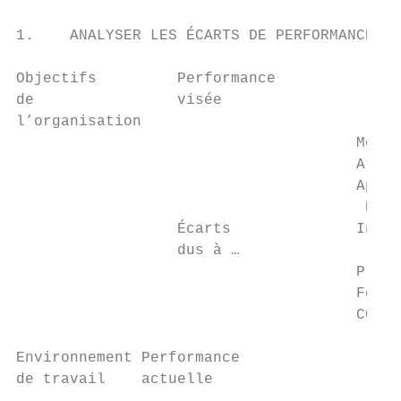
1.    ANALYSER LES ÉCARTS DE PERFORMANCE

Objectifs         Performance              
de                visée

l’organisation

                                      Motiv
                                      Atten
                                      Appui
                                       Des 
                  Écarts              Infor
                  dus à …              ress
                                      Prati
                                      Feedb
                                      COMPÉ
Environnement Performance

de travail    actuelle
