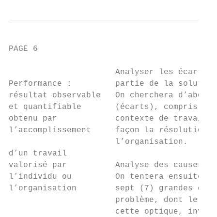
PAGE 6                                     
                      Analyser les écarts d
Performance :         partie de la solution
résultat observable   On cherchera d’abord 
et quantifiable       (écarts), compris ent
obtenu par            contexte de travail i
l’accomplissement     façon la résolution d
                      l’organisation.

d’un travail

valorisé par          Analyse des causes : 
l’individu ou         On tentera ensuite d’
l’organisation        sept (7) grandes caté
                      problème, dont le man
                      cette optique, invest