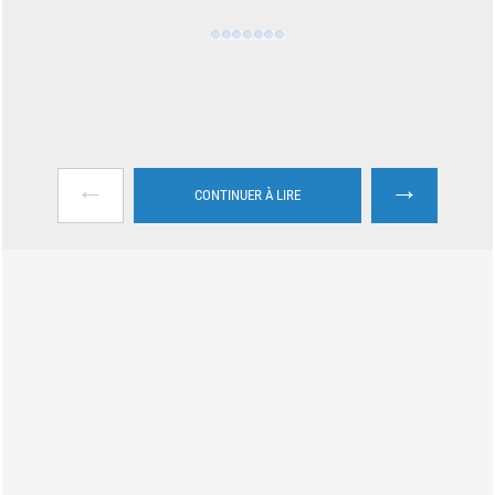
←
→
CONTINUER À LIRE