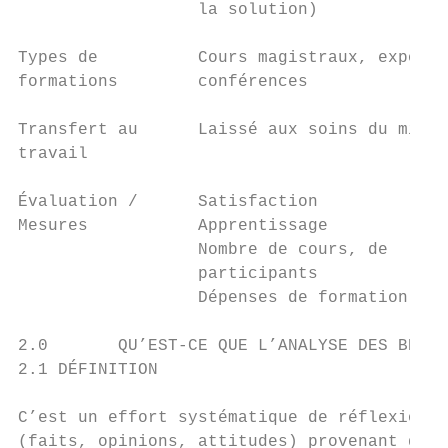
                  la solution)

Types de          Cours magistraux, exposés
formations        conférences              
Transfert au      Laissé aux soins du milie
travail

Évaluation /      Satisfaction             
Mesures           Apprentissage            
                  Nombre de cours, de      
                  participants

                  Dépenses de formation

2.0       QU’EST-CE QUE L’ANALYSE DES BESOI
2.1 DÉFINITION

C’est un effort systématique de réflexion, 
(faits, opinions, attitudes) provenant de s