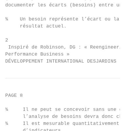
documenter les écarts (besoins) entre un ré
¾    Un besoin représente l’écart ou la dif
     résultat actuel.

2

 Inspiré de Robinson, DG : « Reengineering 
Performance Business »

DÉVELOPPEMENT INTERNATIONAL DESJARDINS
PAGE 8                                     
¾     Il ne peut se concevoir sans une énon
      l’analyse de besoins devra donc cherc
¾     Il est mesurable quantitativement ou 
      d’indicateurs.
