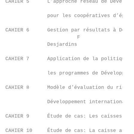
CAHIER 5      L’approche réseau de Développ
                                           
              pour les coopératives d’éparg
CAHIER 6      Gestion par résultats à Dével
                        F

              Desjardins

CAHIER 7      Application de la politique «
                                           
              les programmes de Développeme
CAHIER 8      Modèle d’évaluation du risque
                                           
              Développement international D
                                           
CAHIER 9      Étude de cas: Les caisses vil
CAHIER 10     Étude de cas: La caisse assoc