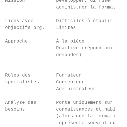
Mission           Développer, diffuser,    
                  administrer la formation 
Liens avec        Difficiles à établir     
objectifs org.    Limités

Approche          À la pièce               
                  Réactive (répond aux     
                  demandes)                
                                           
Rôles des         Formateur                
spécialistes      Concepteur               
                  Administrateur           
Analyse des       Porte uniquement sur les 
besoins           connaissances et habileté
                  (alors que la formation n
                  représente souvent que 10