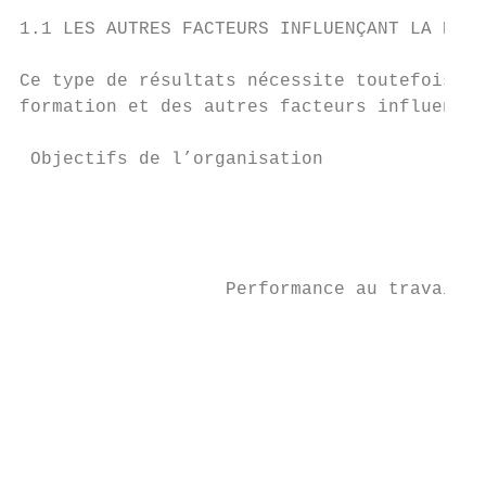
1.1 LES AUTRES FACTEURS INFLUENÇANT LA PERF
Ce type de résultats nécessite toutefois la
formation et des autres facteurs influençan
 Objectifs de l’organisation                
                                           
                                            
                                           
                                            
                   Performance au travail  
                                           
                                           
                                            
                                            
                                           
                                           