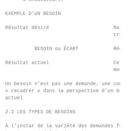
EXEMPLE D’UN BESOIN

Résultat désiré                      Mainte
                                     créanc
          BESOIN ou ÉCART            Récupé
Résultat actuel                      Cette 
                                     montan
Un besoin n’est pas une demande, une comman
« recadrer » dans la perspective d’un besoi
actuel

2.2 LES TYPES DE BESOINS

À l’instar de la variété des demandes formu