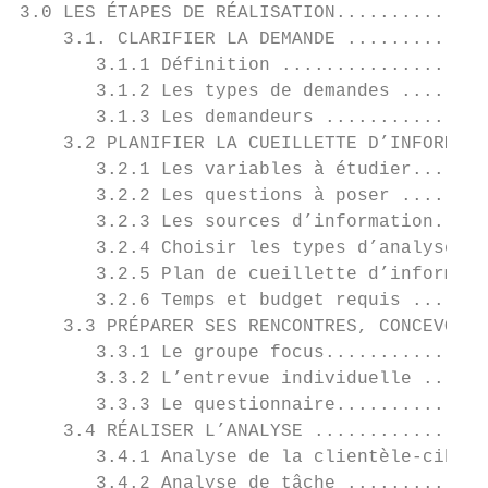
3.0 LES ÉTAPES DE RÉALISATION..............
    3.1. CLARIFIER LA DEMANDE .............
       3.1.1 Définition ...................
       3.1.2 Les types de demandes ........
       3.1.3 Les demandeurs ...............
    3.2 PLANIFIER LA CUEILLETTE D’INFORMATI
       3.2.1 Les variables à étudier.......
       3.2.2 Les questions à poser ........
       3.2.3 Les sources d’information.....
       3.2.4 Choisir les types d’analyse, l
       3.2.5 Plan de cueillette d’informati
       3.2.6 Temps et budget requis .......
    3.3 PRÉPARER SES RENCONTRES, CONCEVOIR 
       3.3.1 Le groupe focus...............
       3.3.2 L’entrevue individuelle ......
       3.3.3 Le questionnaire..............
    3.4 RÉALISER L’ANALYSE ................
       3.4.1 Analyse de la clientèle-cible 
       3.4.2 Analyse de tâche .............