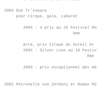
2003 Duo Tr’espace

     pour cirque, gala, cabaret

        2004 : 4 prix au 25 Festival Mondia
                             ème

        Arte, prix Cirque du Soleil et le p
        2005 : Silver Lion au 10 Festival I
                                   ème

        2009 : prix exceptionnel des médias
                                           
2002 Petronelle von Zerboni et Roman Müller
                                           