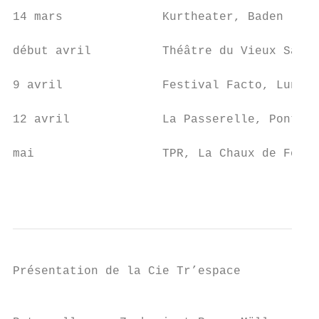
14 mars              Kurtheater, Baden (CH)

début avril          Théâtre du Vieux Saint
9 avril              Festival Facto, Lunévi
12 avril             La Passerelle, Pontaul
mai                  TPR, La Chaux de Fonds
                                           
Présentation de la Cie Tr’espace

                                           