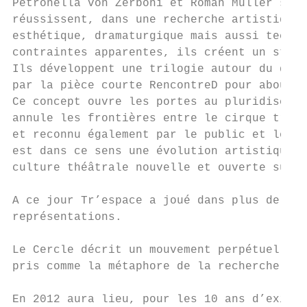
Petronella von Zerboni et Roman Müller se r
réussissent, dans une recherche artistique 
esthétique, dramaturgique mais aussi techni
contraintes apparentes, ils créent un style
Ils développent une trilogie autour du diab
par la pièce courte RencontreD pour aboutir
Ce concept ouvre les portes au pluridiscipl
annule les frontières entre le cirque tradi
et reconnu également par le public et les e
est dans ce sens une évolution artistique c
culture théâtrale nouvelle et ouverte sur t
A ce jour Tr’espace a joué dans plus de 25 
représentations.

Le Cercle décrit un mouvement perpétuel, sa
pris comme la métaphore de la recherche con
En 2012 aura lieu, pour les 10 ans d’existe