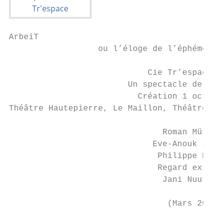
ArbeiT

                  ou l’éloge de l’éphémère.
                            Cie Tr’espace

                        Un spectacle de Rom
                          Création 1 octobr
Théâtre Hautepierre, Le Maillon, Théâtre de
                               Roman Müller

                             Eve-Anouk Jebe
                              Philippe Deut
                              Regard extéri
                               Jani Nuutine
                                (Mars 2012)
