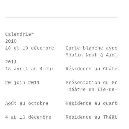
                                           
Calendrier

2010

18 et 19 décembre    Carte blanche avec la 
                     Moulin Neuf à Aigle (C
2011

18 avril au 4 mai    Résidence au Château d
20 juin 2011         Présentation du Projet
                     Théâtre en Île-de-fran
Août au octobre      Résidence au quartier 
4 au 16 décembre     Résidence au Théâtre o