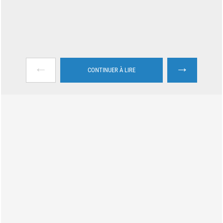
←
→
CONTINUER À LIRE