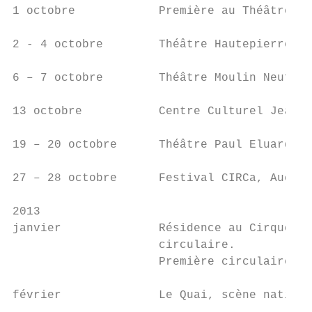
1 octobre            Première au Théâtre Ha
2 - 4 octobre        Théâtre Hautepierre, L
6 – 7 octobre        Théâtre Moulin Neuf, A
13 octobre           Centre Culturel Jean-H
19 – 20 octobre      Théâtre Paul Eluard, C
27 – 28 octobre      Festival CIRCa, Auch

2013

janvier              Résidence au Cirque Th
                     circulaire.

                     Première circulaire au
février              Le Quai, scène nationa