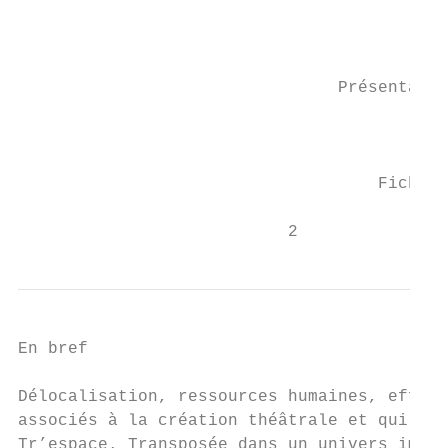
                                           
                                Présentatio
                                           
                                    Fiche r
                           2
En bref

Délocalisation, ressources humaines, effica
associés à la création théâtrale et qui son
Tr’espace. Transposée dans un univers impré