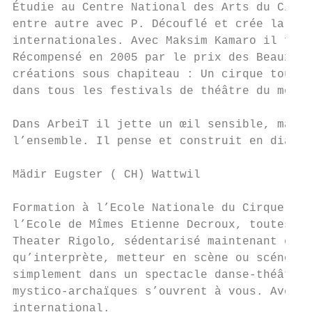
Étudie au Centre National des Arts du Cirqu
entre autre avec P. Découflé et crée la scé
internationales. Avec Maksim Kamaro il fond
Récompensé en 2005 par le prix des Beaux Ar
créations sous chapiteau : Un cirque tout j
dans tous les festivals de théâtre du monde
Dans ArbeiT il jette un œil sensible, mais 
l’ensemble. Il pense et construit en dialog
Mädir Eugster ( CH) Wattwil                
Formation à l’Ecole Nationale du Cirque Ann
l’Ecole de Mîmes Etienne Decroux, toutes à 
Theater Rigolo, sédentarisé maintenant en S
qu’interprète, metteur en scène ou scénogra
simplement dans un spectacle danse-théâtre,
mystico-archaïques s’ouvrent à vous. Avec B
international.
