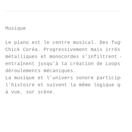
Musique

Le piano est le centre musical. Des fugues 
Chick Coréa. Progressivement mais irrésisti
métalliques et monocordes s’infiltrent dans
entraînent jusqu’à la création de Loops, sa
déroulements mécaniques.

La musique et l’univers sonore participent 
l’histoire et suivent la même logique que l
à vue, sur scène.

                                           
                                           
                                           