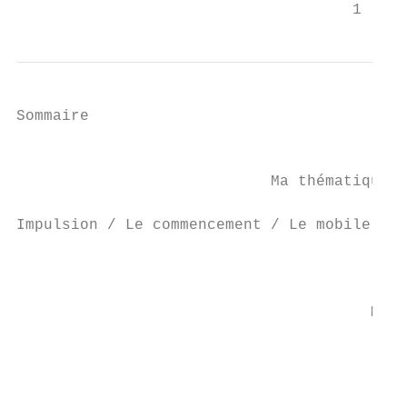
                                     1
Sommaire

                                           
                            Ma thématique /
Impulsion / Le commencement / Le mobile com
                                           
                                       Musi
                                           
                                           