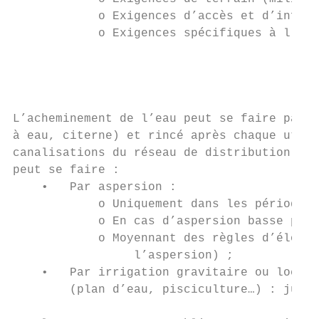
            o Exigences d’accès et d’inform
            o Exigences spécifiques à l’as
                                        Cla
                                           
L’acheminement de l’eau peut se faire par u
à eau, citerne) et rincé après chaque utili
canalisations du réseau de distribution des
peut se faire :

    •   Par aspersion :

            o Uniquement dans les périodes 
            o En cas d’aspersion basse pres
            o Moyennant des règles d’éloign
                 l’aspersion) ;

    •   Par irrigation gravitaire ou locali
        (plan d’eau, pisciculture…) : jusqu