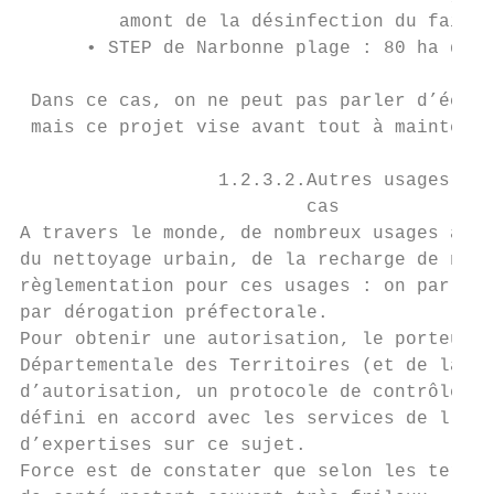
         amont de la désinfection du fait d
      • STEP de Narbonne plage : 80 ha de v
 Dans ce cas, on ne peut pas parler d’écono
 mais ce projet vise avant tout à maintenir
                  1.2.3.2.Autres usages : l
                          cas

A travers le monde, de nombreux usages autr
du nettoyage urbain, de la recharge de napp
règlementation pour ces usages : on parle a
par dérogation préfectorale.

Pour obtenir une autorisation, le porteur d
Départementale des Territoires (et de la Me
d’autorisation, un protocole de contrôle et
défini en accord avec les services de l’Eta
d’expertises sur ce sujet.

Force est de constater que selon les territ