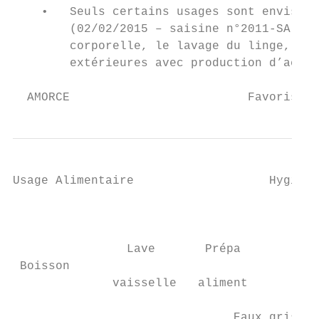
    •   Seuls certains usages sont envisage
        (02/02/2015 – saisine n°2011-SA-011
        corporelle, le lavage du linge, de 
        extérieures avec production d’aéros
  AMORCE                         Favoriser 
Usage Alimentaire                   Hygiène
                                           
                                           
                Lave       Prépa        Lav
 Boisson                                   
              vaisselle   aliment       dou
                               Eaux grises 