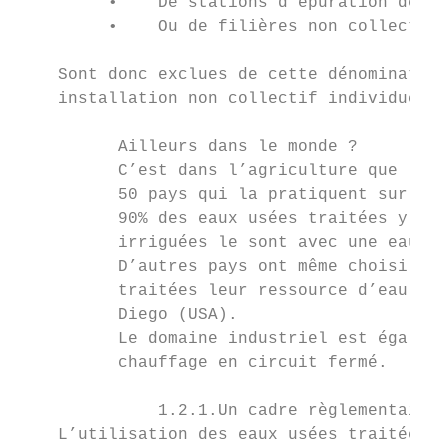
         •    De stations d'épuration des c
         •    Ou de filières non collectives
    Sont donc exclues de cette dénomination
    installation non collectif individuelle
          Ailleurs dans le monde ?

          C’est dans l’agriculture que l’ut
          50 pays qui la pratiquent sur une
          90% des eaux usées traitées y son
          irriguées le sont avec une eau re
          D’autres pays ont même choisi pou
          traitées leur ressource d’eau pot
          Diego (USA).

          Le domaine industriel est égaleme
          chauffage en circuit fermé.

              1.2.1.Un cadre règlementaire 
    L’utilisation des eaux usées traitées (