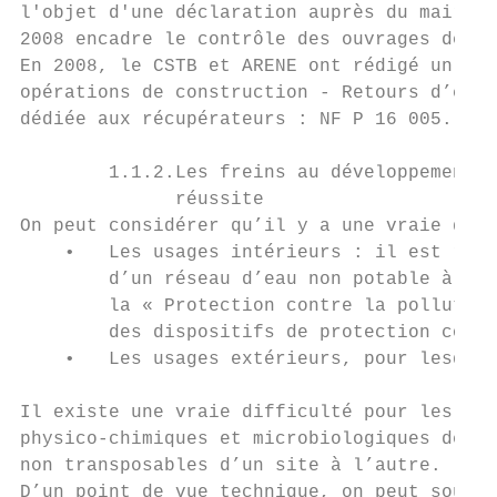
l'objet d'une déclaration auprès du maire d
2008 encadre le contrôle des ouvrages de ré
En 2008, le CSTB et ARENE ont rédigé un gui
opérations de construction - Retours d’expé
dédiée aux récupérateurs : NF P 16 005.

        1.1.2.Les freins au développement d
              réussite

On peut considérer qu’il y a une vraie dist
    •   Les usages intérieurs : il est rela
        d’un réseau d’eau non potable à l’i
        la « Protection contre la pollution
        des dispositifs de protection contr
    •   Les usages extérieurs, pour lesquel
Il existe une vraie difficulté pour les ser
physico-chimiques et microbiologiques des E
non transposables d’un site à l’autre.

D’un point de vue technique, on peut soulig