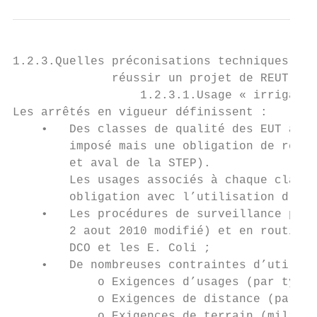
1.2.3.Quelles préconisations techniques spé
              réussir un projet de REUT

                  1.2.3.1.Usage « irrigatio
Les arrêtés en vigueur définissent :

    •   Des classes de qualité des EUT alla
        imposé mais une obligation de résul
        et aval de la STEP).

        Les usages associés à chaque classe
        obligation avec l’utilisation d’EUT
    •   Les procédures de surveillance péri
        2 aout 2010 modifié) et en routine,
        DCO et les E. Coli ;

    •   De nombreuses contraintes d’utilisa
            o Exigences d’usages (par type 
            o Exigences de distance (par na
            o Exigences de terrain (milieu 