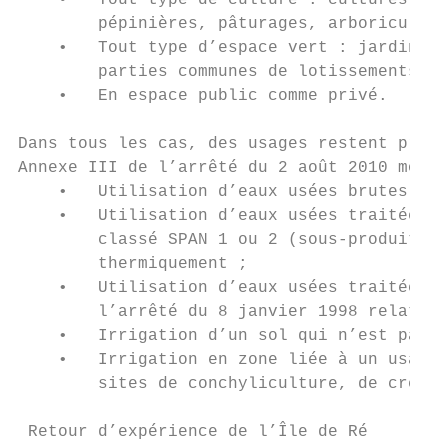
    •   Tout type de culture : cultures cér
        pépinières, pâturages, arboricultur
    •   Tout type d’espace vert : jardins p
        parties communes de lotissements, r
    •   En espace public comme privé.

Dans tous les cas, des usages restent prosc
Annexe III de l’arrêté du 2 août 2010 modif
    •   Utilisation d’eaux usées brutes ;

    •   Utilisation d’eaux usées traitées d
        classé SPAN 1 ou 2 (sous-produits a
        thermiquement ;

    •   Utilisation d’eaux usées traitées d
        l’arrêté du 8 janvier 1998 relatif a
    •   Irrigation d’un sol qui n’est pas a
    •   Irrigation en zone liée à un usage
        sites de conchyliculture, de cressi
 Retour d’expérience de l’Île de Ré
