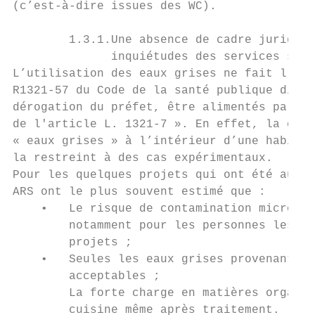
(c’est-à-dire issues des WC).

        1.3.1.Une absence de cadre juridiqu
              inquiétudes des services sani
L’utilisation des eaux grises ne fait l’obj
R1321-57 du Code de la santé publique dispo
dérogation du préfet, être alimentés par un
de l'article L. 1321-7 ». En effet, la crai
« eaux grises » à l’intérieur d’une habita
la restreint à des cas expérimentaux.

Pour les quelques projets qui ont été autor
ARS ont le plus souvent estimé que :

    •   Le risque de contamination microbio
        notamment pour les personnes les pl
        projets ;

    •   Seules les eaux grises provenant de
        acceptables ;

        La forte charge en matières organiq
        cuisine même après traitement.
