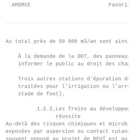
  AMORCE                         Favoriser 
Au total près de 50 000 m3/an sont ainsi ré
    À la demande de la DDT, des panneaux on
    informer le public au droit des champs 
    Trois autres stations d’épuration de l’
    traitées pour l’irrigation ou l’arrosag
    stade de foot).

          1.2.2.Les freins au développement
                réussite

Au-delà des risques chimiques et microbiolo
exposées par aspersion ou contact cutanéo-m
souvent opposé au projet de REUT est qu’il 