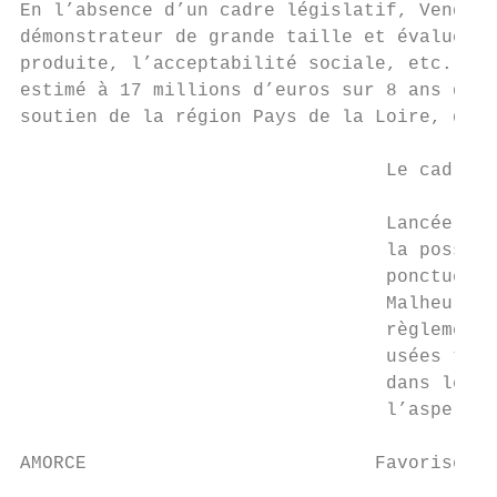
En l’absence d’un cadre législatif, Vendée 
démonstrateur de grande taille et évaluer l
produite, l’acceptabilité sociale, etc. Le 
estimé à 17 millions d’euros sur 8 ans dont
soutien de la région Pays de la Loire, du d
                                 Le cadre F
                                 Lancée en 
                                 la possibi
                                 ponctuelle
                                 Malheureus
                                 règlementé
                                 usées trai
                                 dans les H
                                 l’aspersio
AMORCE                          Favoriser l