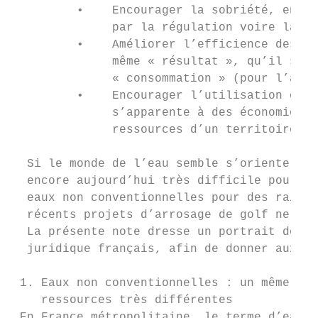
         •    Encourager la sobriété, en fa
              par la régulation voire la li
         •    Améliorer l’efficience des us
              même « résultat », qu’il s’ag
              « consommation » (pour l’alim
         •    Encourager l’utilisation ou l
              s’apparente à des économies 
              ressources d’un territoire vis
  Si le monde de l’eau semble s’orienter ve
  encore aujourd’hui très difficile pour le
  eaux non conventionnelles pour des raison
  récents projets d’arrosage de golf ne doi
  La présente note dresse un portrait des u
  juridique français, afin de donner aux po
 1. Eaux non conventionnelles : un même nom
    ressources très différentes

 En France métropolitaine, le terme d’eaux 