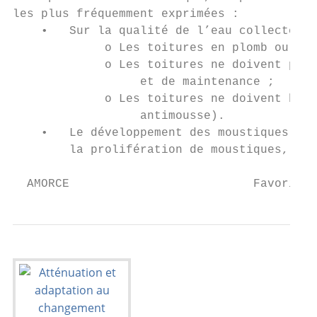
les plus fréquemment exprimées :

    •   Sur la qualité de l’eau collectée :

             o Les toitures en plomb ou en 
             o Les toitures ne doivent pas 
                  et de maintenance ;

             o Les toitures ne doivent bien
                  antimousse).

    •   Le développement des moustiques : l
        la prolifération de moustiques, pou
  AMORCE                          Favoriser