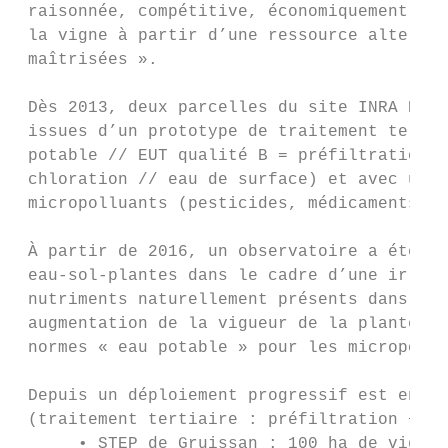
 raisonnée, compétitive, économiquement via
 la vigne à partir d’une ressource alterna
 maîtrisées ».

 Dès 2013, deux parcelles du site INRA Pech
 issues d’un prototype de traitement tertia
 potable // EUT qualité B = préfiltration +
 chloration // eau de surface) et avec un s
 micropolluants (pesticides, médicaments, m
 À partir de 2016, un observatoire a été cr
 eau-sol-plantes dans le cadre d’une irriga
 nutriments naturellement présents dans les
 augmentation de la vigueur de la plante et
 normes « eau potable » pour les micropollu
 Depuis un déploiement progressif est en co
 (traitement tertiaire : préfiltration + UV
      • STEP de Gruissan : 100 ha de vignes