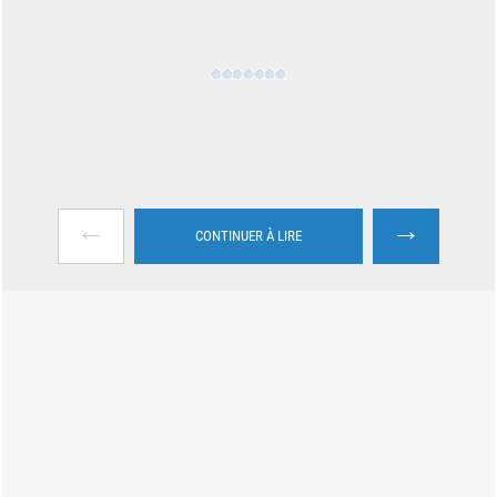
←
→
CONTINUER À LIRE