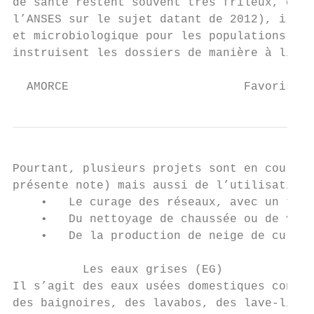
de santé restent souvent très frileux, cons
l’ANSES sur le sujet datant de 2012), il n'
et microbiologique pour les populations exp
instruisent les dossiers de manière à limi
  AMORCE                         Favoriser 
Pourtant, plusieurs projets sont en cours o
présente note) mais aussi de l’utilisation 
    •   Le curage des réseaux, avec un trav
    •   Du nettoyage de chaussée ou de véhi
    •   De la production de neige de cultur
          Les eaux grises (EG)

Il s’agit des eaux usées domestiques consid
des baignoires, des lavabos, des lave-linge