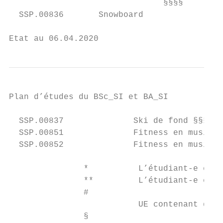
                               §§§§

  SSP.00836       Snowboard                
Etat au 06.04.2020                         
Plan d’études du BSc_SI et BA_SI

  SSP.00837              Ski de fond §§§§  
  SSP.00851              Fitness en musique
  SSP.00852              Fitness en musique
                                           
               *          L’étudiant-e choi
               **         L’étudiant-e choi
               #

                          UE contenant de l
               §
