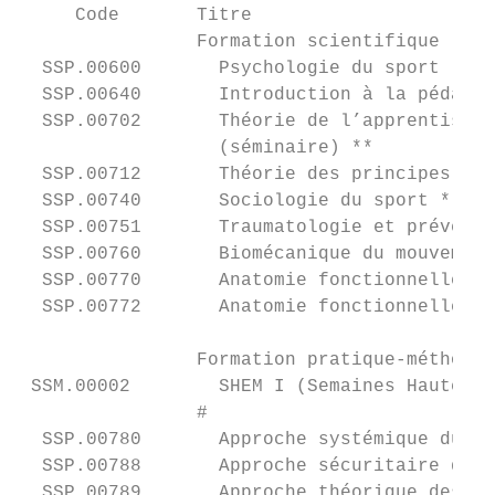
     Code       Titre                      
                Formation scientifique

  SSP.00600       Psychologie du sport (cou
  SSP.00640       Introduction à la pédagog
  SSP.00702       Théorie de l’apprentissag
                  (séminaire) **

  SSP.00712       Théorie des principes d’e
  SSP.00740       Sociologie du sport *    
  SSP.00751       Traumatologie et préventi
  SSP.00760       Biomécanique du mouvement
  SSP.00770       Anatomie fonctionnelle sp
  SSP.00772       Anatomie fonctionnelle sp
                                           
                Formation pratique-méthodol
 SSM.00002        SHEM I (Semaines Haute Ec
                #

  SSP.00780       Approche systémique du je
  SSP.00788       Approche sécuritaire des 
  SSP.00789       Approche théorique des sp