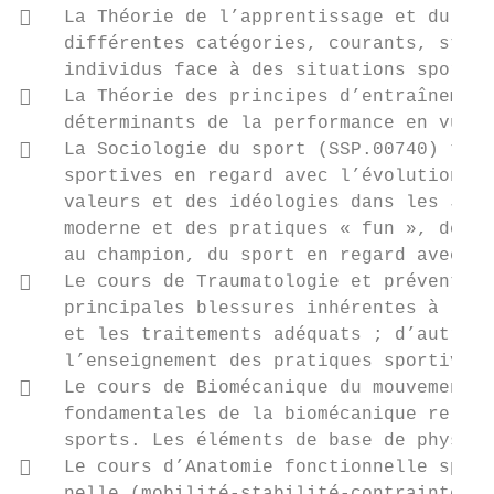
   La Théorie de l’apprentissage et du con
    différentes catégories, courants, stade
    individus face à des situations sportiv
   La Théorie des principes d’entraînement
    déterminants de la performance en vue d
   La Sociologie du sport (SSP.00740) trai
    sportives en regard avec l’évolution de
    valeurs et des idéologies dans les JO, 
    moderne et des pratiques « fun », des p
    au champion, du sport en regard avec no
   Le cours de Traumatologie et prévention
    principales blessures inhérentes à l’ac
    et les traitements adéquats ; d’autre p
    l’enseignement des pratiques sportives 
   Le cours de Biomécanique du mouvement I
    fondamentales de la biomécanique relati
    sports. Les éléments de base de physiqu
   Le cours d’Anatomie fonctionnelle spéci