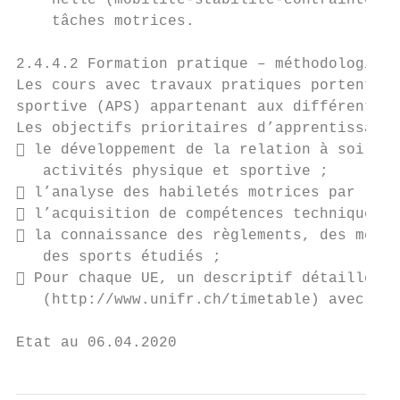
    nelle (mobilité-stabilité-contraintes) 
    tâches motrices.

2.4.4.2 Formation pratique – méthodologique

Les cours avec travaux pratiques portent su
sportive (APS) appartenant aux différents d
Les objectifs prioritaires d’apprentissage 
 le développement de la relation à soi, au
   activités physique et sportive ;

 l’analyse des habiletés motrices par l’ut
 l’acquisition de compétences technique, t
 la connaissance des règlements, des mesur
   des sports étudiés ;

 Pour chaque UE, un descriptif détaillé es
   (http://www.unifr.ch/timetable) avec en 
Etat au 06.04.2020                         