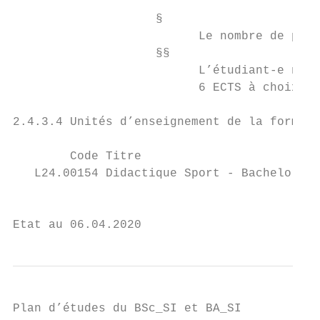
                                           
                    §

                          Le nombre de plac
                    §§

                          L’étudiant-e ne p
                          6 ECTS à choix.

2.4.3.4 Unités d’enseignement de la formati
        Code Titre                         
   L24.00154 Didactique Sport - Bachelor   
                                           
Etat au 06.04.2020                         
Plan d’études du BSc_SI et BA_SI
