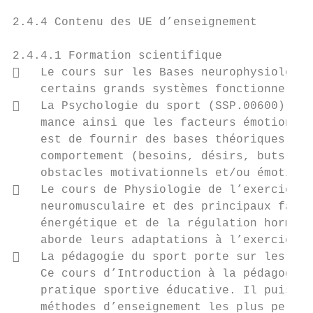
2.4.4 Contenu des UE d’enseignement

2.4.4.1 Formation scientifique

   Le cours sur les Bases neurophysiologiq
    certains grands systèmes fonctionnels d
   La Psychologie du sport (SSP.00600) pré
    mance ainsi que les facteurs émotionnel
    est de fournir des bases théoriques per
    comportement (besoins, désirs, buts, ob
    obstacles motivationnels et/ou émotionn
   Le cours de Physiologie de l’exercice p
    neuromusculaire et des principaux facte
    énergétique et de la régulation hormona
    aborde leurs adaptations à l’exercice e
   La pédagogie du sport porte sur les rel
    Ce cours d’Introduction à la pédagogie 
    pratique sportive éducative. Il puise d
    méthodes d’enseignement les plus pertin