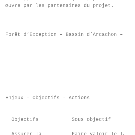
œuvre par les partenaires du projet.

                                           
Forêt d’Exception – Bassin d’Arcachon – Con
Enjeux – Objectifs - Actions

                                           
  Objectifs           Sous objectif

                                           
  Assurer la          Faire valoir le label