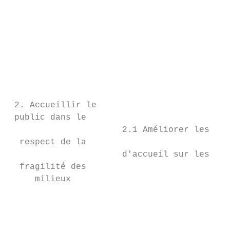
                                           
                                           
                                           
                                           
                                           
                                           
                                           
                                           
 2. Accueillir le                          
 public dans le                            
                      2.1 Améliorer les con
  respect de la                            
                      d'accueil sur les sit
  fragilité des                            
     milieux

                                           
                                           
                                           
                                           