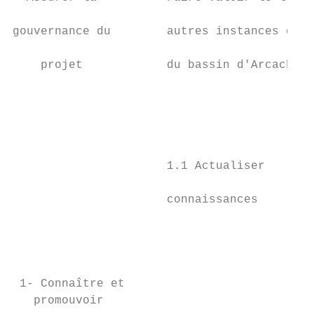
                                           
gouvernance du        autres instances de g
                                           
    projet            du bassin d'Arcachon 
                                           
                                           
                                           
                                           
                                           
                      1.1 Actualiser    le 
                                           
                      connaissances        
                                           
                                           
                                           
                                           
 1- Connaître et                           
   promouvoir
