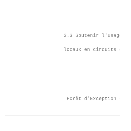
                                           
                                           
                                           
                                           
                                           
                    3.3 Soutenir l'usage de
                                           
                    locaux en circuits cour
                                           
                                           
                                           
                                           
                                           
                     Forêt d’Exception – Ba