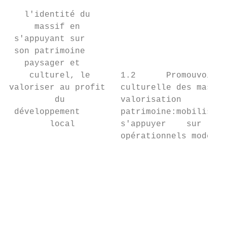
                                           
   l'identité du

     massif en                             
 s'appuyant sur                            
 son patrimoine                            
   paysager et                             
    culturel, le      1.2      Promouvoir  
valoriser au profit   culturelle des massif
         du           valorisation         
 développement        patrimoine:mobiliser 
        local         s'appuyer    sur    d
                      opérationnels moderne
                                           
                                           
                                           
                                           
                                           
                                           
                                           