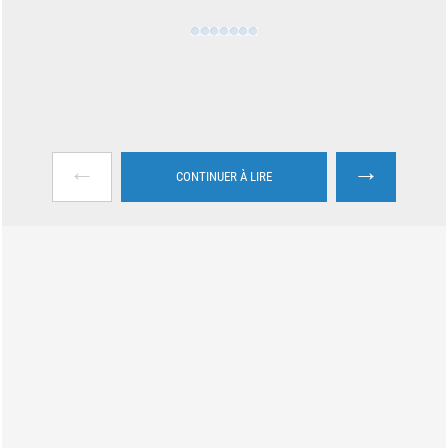
←
→
CONTINUER À LIRE