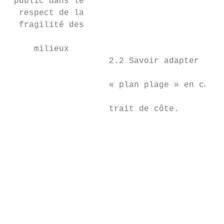
 public dans le                            
  respect de la                            
  fragilité des                            
                                           
     milieux                               
                    2.2 Savoir adapter les 
                                           
                    « plan plage » en cas d
                                           
                    trait de côte.

                                           
                                           
                                           
                                           
                                           
                                           
                                           
                                           
                                           