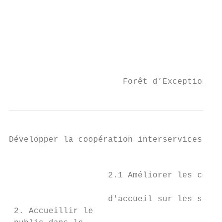
                                           
                                           
                                           
                       Forêt d’Exception – 
Développer la coopération interservices pou
                                           
                                           
                    2.1 Améliorer les condi
                                           
                    d'accueil sur les sites
 2. Accueillir le                          