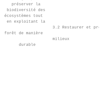
   préserver la                            
 biodiversité des                          
écosystèmes tout                           
 en exploitant la                          
                    3.2 Restaurer et préser
forêt de manière                           
                    milieux

      durable                              
                                           
                                           
                                           
                                           
                                           
                                           
                                           
                                           
                                           
                                           