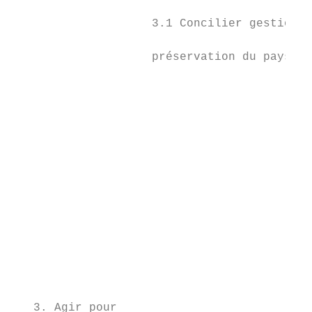
                                           
                    3.1 Concilier gestion f
                                           
                    préservation du paysage

                                           
                                           
                                           
                                           
                                           
                                           
                                           
                                           
                                           
                                           
                                           
                                           
                                           
                                           
   3. Agir pour                            