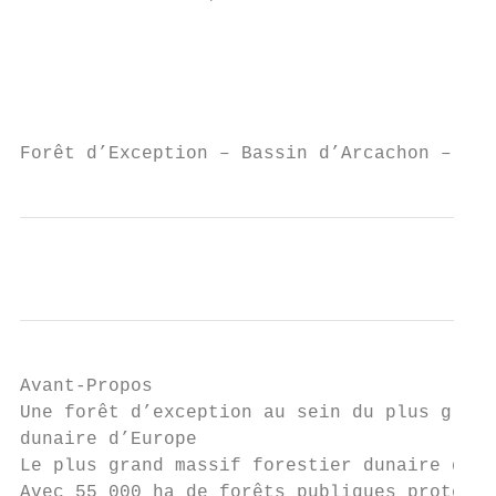
                                           
                                           
                                           
Forêt d’Exception – Bassin d’Arcachon – Con
Avant-Propos

Une forêt d’exception au sein du plus grand
dunaire d’Europe

Le plus grand massif forestier dunaire d’Eu
Avec 55 000 ha de forêts publiques protégée