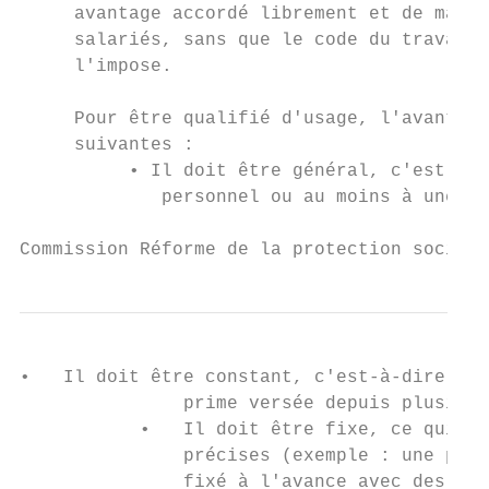
     avantage accordé librement et de maniè
     salariés, sans que le code du travail 
     l'impose.

     Pour être qualifié d'usage, l'avantage
     suivantes :

          • Il doit être général, c'est-à-d
             personnel ou au moins à une ca
Commission Réforme de la protection sociale
•   Il doit être constant, c'est-à-dire att
               prime versée depuis plusieur
           •   Il doit être fixe, ce qui im
               précises (exemple : une prim
               fixé à l'avance avec des cri