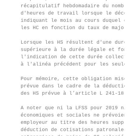
     récapitulatif hebdomadaire du nombre d
     d'heures de travail lorsque le décompt
     indiquant le mois au cours duquel elle
     les HC en fonction du taux de majorati
     Lorsque les HS résultent d'une durée c
     supérieure à la durée légale et font l
     l'indication de cette durée collective
     à l'alinéa précédent pour les seules H
     Pour mémoire, cette obligation mise à 
     prévue dans le cadre de la déduction f
     des HS prévue à l’article L 241-18 du 
     A noter que ni la LFSS pour 2019 ni la
     économiques et sociales ne prévoient d
     employeur au titre des heures suppléme
     déduction de cotisations patronales de