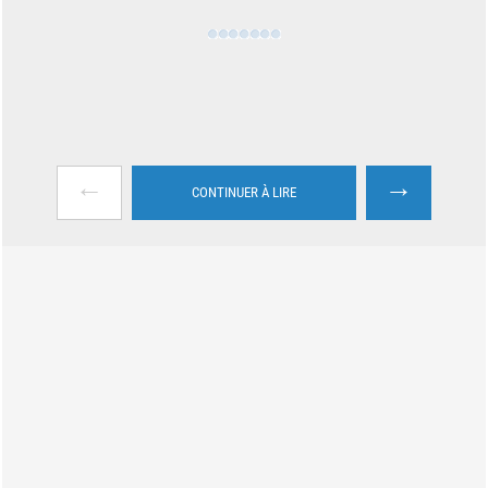
←
→
CONTINUER À LIRE