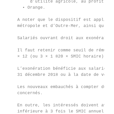
          d’utilité agricole, au profit de 
       • Orange.

     A noter que le dispositif est applicab
     métropole et d’Outre-Mer, ainsi qu’à M
     Salariés ouvrant droit aux exonération
     Il faut retenir comme seuil de rémunér
     × 12 (ou 3 × 1 820 × SMIC horaire).

     L’exonération bénéficie aux salariés l
     31 décembre 2018 ou à la date de verse
     Les nouveaux embauchés à compter du 1e
     concernés.

     En outre, les intéressés doivent avoir
     inférieure à 3 fois le SMIC annuel bru