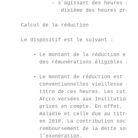
               - s’agissant des heures comp
                  dixième des heures prévue
     Calcul de la réduction

     Le dispositif est le suivant :

         • Le montant de la réduction est é
           des rémunérations éligibles au d
         • Le montant de réduction est limi
           conventionnelles vieillesse et v
           titre de ces heures. Les cotisat
           Arcco versées aux Institutions d
           prises en compte. En effet, la c
           maladie et celle due au titre de
           en 2018. La contribution sociale
           remboursement de la dette social
           l’exonération.
