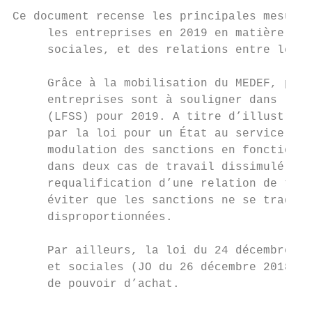
Ce document recense les principales mesures
     les entreprises en 2019 en matière de 
     sociales, et des relations entre les e
     Grâce à la mobilisation du MEDEF, plus
     entreprises sont à souligner dans la l
     (LFSS) pour 2019. A titre d’illustrati
     par la loi pour un État au service d'u
     modulation des sanctions en fonction d
     dans deux cas de travail dissimulé (di
     requalification d’une relation de trav
     éviter que les sanctions ne se traduis
     disproportionnées.

     Par ailleurs, la loi du 24 décembre 20
     et sociales (JO du 26 décembre 2018) p
     de pouvoir d’achat.
