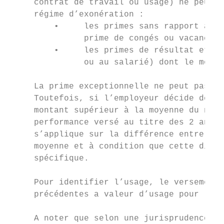
     contrat de travail ou usage) ne peuven
     régime d’exonération :

         •     les primes sans rapport avec
               prime de congés ou vacances,
         •     les primes de résultat et de
               ou au salarié) dont le monta
     La prime exceptionnelle ne peut pas ve
     Toutefois, si l’employeur décide de ve
     montant supérieur à la moyenne du nive
     performance versé au titre des 2 année
     s’applique sur la différence entre le 
     moyenne et à condition que cette diffé
     spécifique.

     Pour identifier l’usage, le versement 
     précédentes a valeur d’usage pour l’ap
     A noter que selon une jurisprudence co