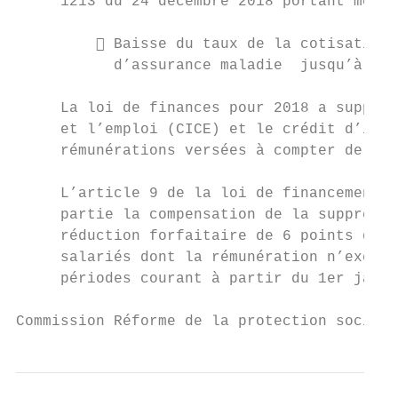
     1213 du 24 décembre 2018 portant mesur
          Baisse du taux de la cotisation 
           d’assurance maladie  jusqu’à   2
     La loi de finances pour 2018 a supprim
     et l’emploi (CICE) et le crédit d’impô
     rémunérations versées à compter de 1er
     L’article 9 de la loi de financement d
     partie la compensation de la suppressi
     réduction forfaitaire de 6 points de l
     salariés dont la rémunération n’excède
     périodes courant à partir du 1er janvi
Commission Réforme de la protection sociale