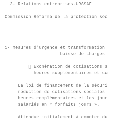
  3- Relations entreprises-URSSAF          
Commission Réforme de la protection sociale
1- Mesures d’urgence et transformation du C
                     baisse de charges

          Exonération de cotisations salar
           heures supplémentaires et complé
     La loi de financement de la sécurité s
     réduction de cotisations sociales sala
     heures complémentaires et les jours tr
     salariés en « forfaits jours ».

     Attendue initialement à compter du 1er