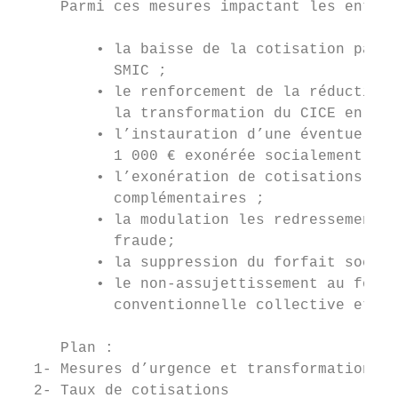
     Parmi ces mesures impactant les entrep
         • la baisse de la cotisation patro
           SMIC ;

         • le renforcement de la réduction 
           la transformation du CICE en bai
         • l’instauration d’une éventuelle 
           1 000 € exonérée socialement et 
         • l’exonération de cotisations sal
           complémentaires ;

         • la modulation les redressements 
           fraude;

         • la suppression du forfait social
         • le non-assujettissement au forfa
           conventionnelle collective et de
     Plan :

  1- Mesures d’urgence et transformation du
  2- Taux de cotisations                   