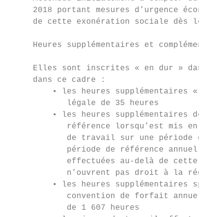
     2018 portant mesures d’urgence économi
     de cette exonération sociale dès le 1e
     Heures supplémentaires et complémentai
     Elles sont inscrites « en dur » dans l
     dans ce cadre :

         • les heures supplémentaires « cla
            légale de 35 heures

         • les heures supplémentaires décom
            référence lorsqu’est mis en pla
            de travail sur une période de r
            période de référence annuelle e
            effectuées au-delà de cette dur
            n’ouvrent pas droit à la réduct
         • les heures supplémentaires spéci
            convention de forfait annuel en
            de 1 607 heures
