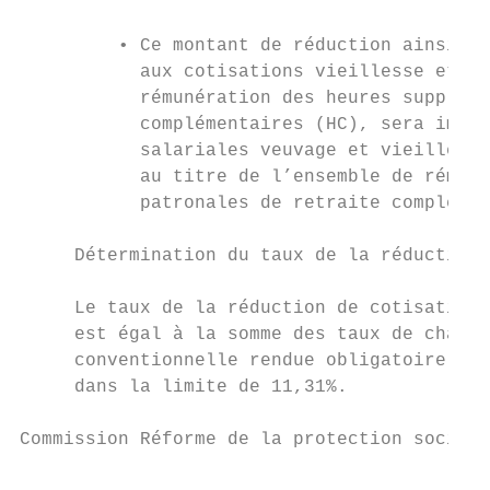
         • Ce montant de réduction ainsi dé
           aux cotisations vieillesse et ve
           rémunération des heures suppléme
           complémentaires (HC), sera imput
           salariales veuvage et vieillesse
           au titre de l’ensemble de rémuné
           patronales de retraite complémen
     Détermination du taux de la réduction

     Le taux de la réduction de cotisations
     est égal à la somme des taux de chacun
     conventionnelle rendue obligatoire par
     dans la limite de 11,31%.

Commission Réforme de la protection sociale