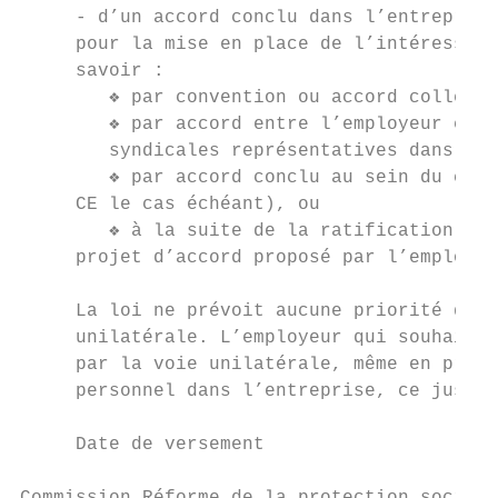
     - d’un accord conclu dans l’entreprise
     pour la mise en place de l’intéresseme
     savoir :

        ❖ par convention ou accord collecti
        ❖ par accord entre l’employeur et l
        syndicales représentatives dans l’e
        ❖ par accord conclu au sein du comi
     CE le cas échéant), ou

        ❖ à la suite de la ratification, à 
     projet d’accord proposé par l’employeu
     La loi ne prévoit aucune priorité de l
     unilatérale. L’employeur qui souhaiter
     par la voie unilatérale, même en prése
     personnel dans l’entreprise, ce jusqu’
     Date de versement
