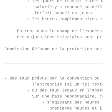
         • les jours de travail effectués à
            salarié y a renoncé au-delà de 
            forfait annuel en jours

         • les heures complémentaires effec
     Entrent dans le champ de l’exonération
     Ces majorations salariales sont prises
Commission Réforme de la protection sociale
• des taux prévus par la convention ou l'ac
           l'entreprise (si un tel texte ex
         • ou des taux légaux en l'absence 
           Sur une base hebdomadaire, ces t
               - s’agissant des heures supp
                  premières heures et à 50 