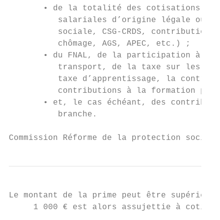
       • de la totalité des cotisations et 
          salariales d’origine légale ou co
          sociale, CSG-CRDS, contributions 
          chômage, AGS, APEC, etc.) ;

       • du FNAL, de la participation à l'e
          transport, de la taxe sur les sal
          taxe d’apprentissage, la contribu
          contributions à la formation prof
       • et, le cas échéant, des contributi
          branche.

Commission Réforme de la protection sociale
Le montant de la prime peut être supérieur 
     1 000 € est alors assujettie à cotisat